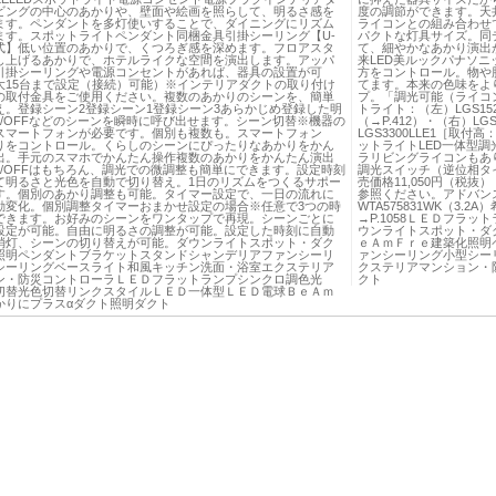
ビングの中心のあかりや、壁面や絵画を照らして、明るさ感を
度の調節ができます。天
ます。ペンダントを多灯使いすることで、ダイニングにリズム
ライコンとの組み合わせで
ます。スポットライトペンダント同梱金具引掛シーリング【U-
パクトな灯具サイズ。同
式】低い位置のあかりで、くつろぎ感を深めます。フロアスタ
て、細やかなあかり演出が可
し上げるあかりで、ホテルライクな空間を演出します。アッパ
来LED美ルックパナソ
引掛シーリングや電源コンセントがあれば、器具の設置が可
方をコントロール。物や
大15台まで設定（接続）可能）※インテリアダクトの取り付け
てます。本来の色味をよ
の取付金具をご使用ください。複数のあかりのシーンを、簡単
プ。「調光可能（ライコ
え。登録シーン2登録シーン1登録シーン3あらかじめ登録した明
トライト：（左）LGS152
N/OFFなどのシーンを瞬時に呼び出せます。シーン切替※機器の
（→P.412）・（右）LGS
スマートフォンが必要です。個別も複数も。スマートフォン
LGS3300LLE1［取付高
りをコントロール。くらしのシーンにぴったりなあかりをかん
ットライトLED一体型
出。手元のスマホでかんたん操作複数のあかりをかんたん演出
ラリビングライコンもありま
N/OFFはもちろん、調光での微調整も簡単にできます。設定時刻
調光スイッチ（逆位相タイ
て明るさと光色を自動で切り替え。1日のリズムをつくるサポー
売価格11,050円（税
す。個別のあかり調整も可能。タイマー設定で、一日の流れに
参照ください。アドバン
動変化。個別調整タイマーおまかせ設定の場合※任意で3つの時
WTA575831WK（3.
できます。お好みのシーンをワンタップで再現。シーンごとに
→P.1058ＬＥＤフラ
設定が可能。自由に明るさの調整が可能。設定した時刻に自動
ウンライトスポット・ダ
消灯、シーンの切り替えが可能。ダウンライトスポット・ダク
ｅＡｍＦｒｅ建築化照明
照明ペンダントブラケットスタンドシャンデリアファンシーリ
ァンシーリング小型シー
シーリングベースライト和風キッチン洗面・浴室エクステリア
クステリアマンション・
ン・防災コントローラＬＥＤフラットランプシンクロ調色光
クト
切替光色切替リンクスタイルＬＥＤ一体型ＬＥＤ電球ＢｅＡｍ
かりにプラスαダクト照明ダクト