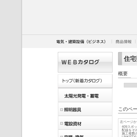
こ
こ
か
ら
本
文
で
す
電気・建築設備（ビジネス）
商品情報
。
住宅照
概要
このペー
左ページか
409ス
配線をそ
施工複数
LINKS