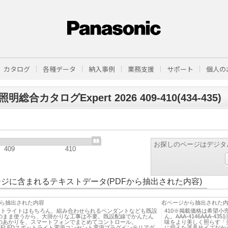
カタログ
各種データ
納入事例
業務支援
サポート
個人の
明総合カタログExpert 2026 409-410(434-435)
お探しのページはデジタ
409
410
ジに含まれるテキストデータ(PDFから抽出された内容)
ら抽出された内容
右ページから抽出された
ポットライトはもちろん、組み合わせられるペンダントなども既設
410※掲載価格は希望
のまま使うから、大掛かりな工事は不要。既設配線でかんたん
ん。AAA-4146AAA-
のあかりを、スマートフォンでまとめてコントロール。
味をより美しく照らす「
TYLELEDスポットライト電源コンセント電源プラグインテリアダ
に抑えた器具サイズだか