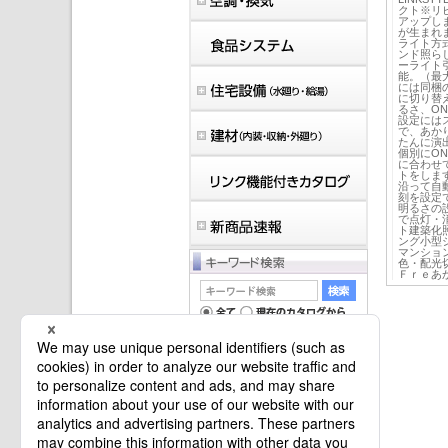
クト※リ
アップし
が生まれ
ライト方
ンド照ら
ーライト
能。（最
には同梱
に切り替
るさ、O
設定には
で、あか
たんに演
個別にO
に合わせ
トをしま
沿って自
刻を設定
明るさの
で点灯・
ト建築化
ング小型
マンショ
色・配光
Ｆｒｅあ
マイバインダーは空です。