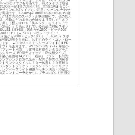
井への取り付けも可能です。調光タイプは適合
100％～約1％の調光可能。空間に納まるコン
デザインの2灯タイプもご用意。シーンに合わせ
能です。125mmφ76mm100%約50%約1%従
ニック独自の光のスペクトル制御技術で、色の見え
肌、植物などの本来の色味をより美しく引き立
り美しく照らすLED「美ルック」をラインアッ
ン別売）」と表記されている商品に対応スポッ
0LLE1［取付高：床面から2800・ピッチ200］
3000LLE1（→P.411）スポットライト：
：床面から2000・ピッチ1000］（→P.415）スポ
調光可能調光を自在に。おすすめライトコントロー
す。→P.1043コスモシリーズワイド21LED
プ）もあります。WTC57582W（2A）希望小
抜）（プレート別売）→電設資材総合カタログをご
スシリーズLED調光スイッチ（逆位相タイプ）
2A）希望小売価格14,200円（税抜）（プレート別売）
ットランプシンクロ調色光色・配光切替光色切替ダ
クトリンクスタイルＬＥＤ一体型ＬＥＤ電球Ｂ
ペンダントブラケットスタンドシャンデリアフ
リングベースライト和風キッチン洗面・浴室エ
防災コントローラあかりにプラスαダクト照明ダ