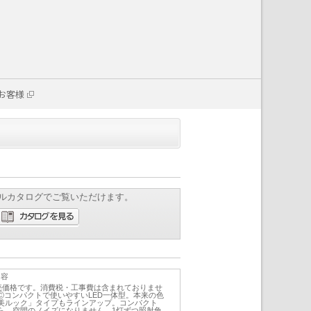
お客様
ルカタログでご覧いただけます。
内容
小売価格です。消費税・工事費は含まれておりませ
4351Ⓒコンパクトで使いやすいLED一体型。本来の色
美ルック」タイプもラインアップ。コンパクト
ら、空間のノイズになりません。1灯ずつ照射角