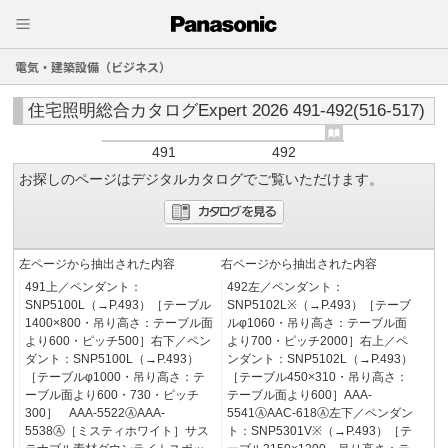
電気・建築設備（ビジネス）
住宅照明総合カタログExpert 2026 491-492(516-517)
491
492
お探しのページはデジタルカタログでご覧いただけます。
左ページから抽出された内容
右ページから抽出された内容
491上／ペンダント：
492左／ペンダント：
SNP5100L（→P.493）［テーブル
SNP5102L※（→P.493）［テーブ
1400×800・吊り高さ：テーブル面
ルφ1060・吊り高さ：テーブル面
より600・ピッチ500］右下／ペン
より700・ピッチ2000］右上／ペ
ダント：SNP5100L（→P.493）
ンダント：SNP5102L（→P.493）
［テーブルφ1000・吊り高さ：テ
［テーブル450×310・吊り高さ：
ーブル面より600・730・ピッチ
テーブル面より600］AAA-
300］ AAA-5522ⒶAAA-
5541ⒶAAC-618Ⓐ左下／ペンダン
5538Ⓐ［ミスティホワイト］サス
ト：SNP5301V※（→P.493）［テ