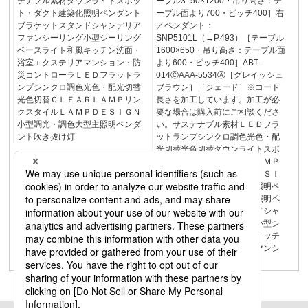
テナブル素材ダウンライトスポッ
ーブル3150×1200・吊り高さ：テ
ト・ダクト建築化照明ペンダント
ーブル面より700・ピッチ400］右
ブラケットスタンドシャンデリア
／ペンダント：
ファンシーリング小型シーリング
SNP5101L（→P.493）［テーブル
ベースライト和風キッチン洗面・
1600×650・吊り高さ：テーブル面
浴室エクステリアマンション・防
より600・ピッチ400］ABT-
災コントローラＬＥＤフラットラ
014ⒸAAA-5534Ⓐ［グレイッシュ
ンプシンクロ調色光色・配光切替
ブラウン］［ジェード］※コード
光色切替ＣＬＥＡＲＬＡＭＰリン
長さを加工しています。加工が必
クスタイルＬＡＭＰＤＥＳＩＧＮ
要な場合は購入前にご相談くださ
小型調光・調色大型主照明ペンダ
い。サステナブル素材ＬＥＤフラ
ント吹き抜け灯
ットランプシンクロ調色光色・配
光切替光色切替ダウンライトスポ
ット・ダクトＣＬＥＡＲＬＡＭＰ
リンクスタイルＬＡＭＰＤＥＳＩ
ＧＮ小型調光・調色大型主照明ペ
ンダント吹き抜け灯建築化照明ペ
ンダントブラケットスタンドシャ
ンデリアファンシーリング小型シ
ーリングベースライト和風キッチ
ン洗面・浴室エクステリアマンシ
ョン・防災コントローラ