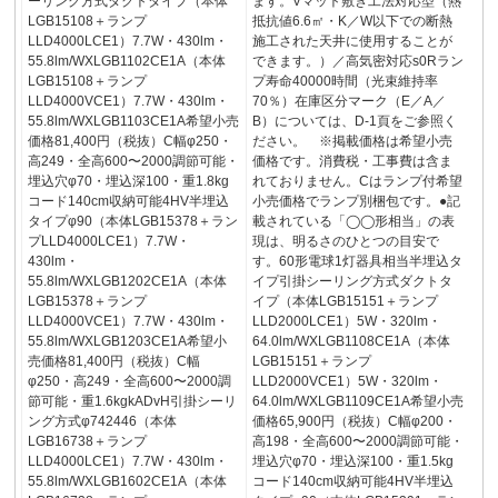
ーリング方式ダクトタイプ（本体
ます。Vマット敷き工法対応型（熱
LGB15108＋ランプ
抵抗値6.6㎡・K／W以下での断熱
LLD4000LCE1）7.7W・430lm・
施工された天井に使用することが
55.8lm/WXLGB1102CE1A（本体
できます。）／高気密対応s0Rラン
LGB15108＋ランプ
プ寿命40000時間（光束維持率
LLD4000VCE1）7.7W・430lm・
70％）在庫区分マーク（E／A／
55.8lm/WXLGB1103CE1A希望小売
B）については、D-1頁をご参照く
価格81,400円（税抜）C幅φ250・
ださい。 ※掲載価格は希望小売
高249・全高600〜2000調節可能・
価格です。消費税・工事費は含ま
埋込穴φ70・埋込深100・重1.8kg
れておりません。Cはランプ付希望
コード140cm収納可能4HV半埋込
小売価格でランプ別梱包です。●記
タイプφ90（本体LGB15378＋ラン
載されている「◯◯形相当」の表
プLLD4000LCE1）7.7W・
現は、明るさのひとつの目安で
430lm・
す。60形電球1灯器具相当半埋込タ
55.8lm/WXLGB1202CE1A（本体
イプ引掛シーリング方式ダクトタ
LGB15378＋ランプ
イプ（本体LGB15151＋ランプ
LLD4000VCE1）7.7W・430lm・
LLD2000LCE1）5W・320lm・
55.8lm/WXLGB1203CE1A希望小
64.0lm/WXLGB1108CE1A（本体
売価格81,400円（税抜）C幅
LGB15151＋ランプ
φ250・高249・全高600〜2000調
LLD2000VCE1）5W・320lm・
節可能・重1.6kgkADvH引掛シーリ
64.0lm/WXLGB1109CE1A希望小売
ング方式φ742446（本体
価格65,900円（税抜）C幅φ200・
LGB16738＋ランプ
高198・全高600〜2000調節可能・
LLD4000LCE1）7.7W・430lm・
埋込穴φ70・埋込深100・重1.5kg
55.8lm/WXLGB1602CE1A（本体
コード140cm収納可能4HV半埋込