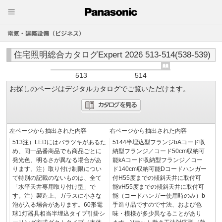
電気・建築設備（ビジネス）
住宅照明総合カタログExpert 2026 513-514(538-539)
513
514
お探しのページはデジタルカタログでご覧いただけます。
左ページから抽出された内容
右ページから抽出された内容
513注）LEDにはバラツキがあるた
5144半埋込型フランジbAコード収
め、同一品番商品でも商品ごとに
納型フランジ／コード50cm収納可
発光色、明るさが異なる場合があ
能kAコード収納型フランジ／コー
ります。注）取り付け制限につい
ド140cm収納可能Dコードハンガー
て特別の記載のないものは、全て
付H55度までの傾斜天井に取付可
「水平天井専用取り付け型」で
能vH55度までの傾斜天井に取付可
す。注）製造上、ガラスに小さな
能（コードハンガー使用時のみ）b
泡が入る場合があります。60形電
手造り品ですので寸法、および色
球1灯器具相当半埋込タイプ引掛シ
味・模様が多少異なることがあり