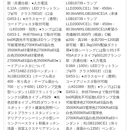
部〈共通仕様〉●入力電流
LGB16739＋ランプ
0.12A（100V）LEDフラットラン
LLD2000LCE1）5W・450lm・
プφ70 クラス7001灯（口金
90.0lm/WXLGB1604CE1A（本体
GX53-1）●ガラスセード（透明）
LGB16739＋ランプ
コードアジャスタ取付可能
LLD2000VCE1）5W・450lm・
（LK01089・別売）●ランプは口金
90.0lm/WXLGB1605CE1A希望小
GX53-1、外径70mmまで取付可能
売価格55,900円（税抜）C幅
bs0R調光不可拡散LEDランプ交換
φ200・高198・全高700〜1200調
可能電球色2700KRa83温白色
節可能・重1.3kg100V配線ダクト
3500KRa83電球色2700KRa83温
用●引掛シーリングには取り付け不
白色3500KRa83電球色
可bAダクトタイプφ50120フランジ
2700KRa83温白色3500KRa83●コ
部〈共通仕様〉●入力電流
ードアジャスタについて
0.08A（100V）LEDフラットラン
→P.572ABZ-215Ⓢペンダント：
プφ70 クラス5001灯（口金
XLGB1100CE1［テーブル高さ
GX53-1）●ガラスセード（透明）
400・吊り高さ：テーブル面から
コードアジャスタ取付可能
700・ピッチ600］LEDランプ交換
（LK01089・別売）●ランプは口金
型ペンダントLEDフラットランプ■
GX53-1、外径70mmまで取付可能
シンクロ調色タイプ→P.529 ■光
bs0R調光不可拡散LEDランプ交換
色切替タイプ→P.535ダウンライト
可能電球色2700KRa83温白色
スポット・ダクト建築化照明ペン
3500KRa83電球色2700KRa83温
ダントブラケットスタンドシャン
白色3500KRa83電球色
デリアファンシーリング小型シー
2700KRa83温白色3500KRa83ペ
リングベースライト和風キッチン
ンダント：XLGB1108CE1［吊り
洗面・浴室エクステリアマンショ
高さ：床面から1350］ペンダン