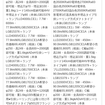
φ250・高249・全高600〜2000調
色3500KRa83電球色2700KRa83
節可能・埋込穴φ70・埋込深100・
温白色3500KRa83電球色
重1.8kgコード140cm収納可能4HV
2700KRa83温白色3500KRa8360
半埋込タイプφ90（本体LGB15376
形電球1灯器具相当半埋込タイプ引
＋ランプLLD4000LCE1）7.7W・
掛シーリング方式ダクトタイプ
600lm・
（本体LGB15109＋ランプ
77.9lm/WXLGB1500CE1A（本体
LLD2000LCE1）5W・450lm・
LGB15376＋ランプ
90.0lm/WXLGB1104CE1A（本体
LLD4000VCE1）7.7W・600lm・
LGB15109＋ランプ
77.9lm/WXLGB1501CE1A希望小
LLD2000VCE1）5W・450lm・
売価格69,400円（税抜）C幅
90.0lm/WXLGB1105CE1A希望小売
φ250・高249・全高600〜2000調
価格55,900円（税抜）C幅φ200・
節可能・重1.6kgkADvH引掛シーリ
高198・全高600〜2000調節可能・
ング方式φ742446（本体
埋込穴φ70・埋込深100・重1.5kg
LGB16736＋ランプ
コード140cm収納可能4HV半埋込
LLD4000LCE1）7.7W・600lm・
タイプφ90（本体LGB15379＋ラン
77.9lm/WXLGB1700CE1A（本体
プLLD2000LCE1）5W・450lm・
LGB16736＋ランプ
90.0lm/WXLGB1204CE1A（本体
LLD4000VCE1）7.7W・600lm・
LGB15379＋ランプ
77.9lm/WXLGB1701CE1A希望小
LLD2000VCE1）5W・450lm・
売価格69,400円（税抜）C幅
90.0lm/WXLGB1205CE1A希望小
φ250・高249・全高700〜1200調
売価格55,900円（税抜）C幅
節可能・重1.6kg100V配線ダクト
φ200・高198・全高600〜2000調
用●引掛シーリングには取り付け不
節可能・重1.3kgkADvH引掛シーリ
可bAダクトタイプφ50120フランジ
ング方式φ742446（本体