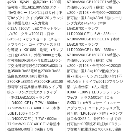
φ250・高249・全高700〜1200調
67.0lm/WXLGB1207CE1A希望小
節可能・重1.6kg100V配線ダクト
売価格65,900円（税抜）C幅
用●引掛シーリングには取り付け不
φ200・高198・全高600〜2000調
可bAダクトタイプφ50120フランジ
節可能・重1.3kgkADvH引掛シーリ
部〈共通仕様〉●入力電流
ング方式φ742446（本体
0.12A（100V）LEDフラットラン
LGB16700＋ランプ
プφ70 クラス7001灯（口金
LLD2000LCE1）5W・335lm・
GX53-1）●ガラスセード（スモー
67.0lm/WXLGB1606CE1A（本体
クブラウン）コードアジャスタ取
LGB16700＋ランプ
付可能（LK01089・別売）●ランプ
LLD2000VCE1）5W・335lm・
は口金GX53-1、外径70mmまで取
67.0lm/WXLGB1607CE1A希望小
付可能bs0R調光不可拡散LEDラン
売価格65,900円（税抜）C幅
プ交換可能電球色2700KRa83温白
φ200・高198・全高700〜1200調
色3500KRa83電球色2700KRa83
節可能・重1.3kg100V配線ダクト
温白色3500KRa83電球色
用●引掛シーリングには取り付け不
2700KRa83温白色3500KRa83100
可bAダクトタイプφ50120フランジ
形電球1灯器具相当半埋込タイプ引
部〈共通仕様〉●入力電流
掛シーリング方式ダクトタイプ
0.08A（100V）LEDフラットラン
（本体LGB15106＋ランプ
プφ70 クラス5001灯（口金
LLD4000LCE1）7.7W・600lm・
GX53-1）●ガラスセード（スモー
77.9lm/WXLGB1400CE1A（本体
クブラウン）コードアジャスタ取
LGB15106＋ランプ
付可能（LK01089・別売）●ランプ
LLD4000VCE1）7.7W・600lm・
は口金GX53-1、外径70mmまで取
77.9lm/WXLGB1401CE1A希望小
付可能bs0R調光不可拡散LEDラン
売価格69,400円（税抜）C幅
プ交換可能電球色2700KRa83温白