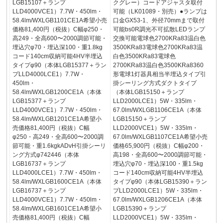
LGB15107＋ランプ
クグレー）コードアジャスタ取付
LLD4000VCE1）7.7W・450lm・
可能（LK01089・別売）●ランプは
58.4lm/WXLGB1101CE1A希望小売
口金GX53-1、外径70mmまで取付
価格81,400円（税抜）C幅φ250・
可能bs0R調光不可拡散LEDランプ
高249・全高600〜2000調節可能・
交換可能電球色2700KRa83温白色
埋込穴φ70・埋込深100・重1.8kg
3500KRa83電球色2700KRa83温
コード140cm収納可能4HV半埋込
白色3500KRa83電球色
タイプφ90（本体LGB15377＋ラン
2700KRa83温白色3500KRa8360
プLLD4000LCE1）7.7W・
形電球1灯器具相当半埋込タイプ引
450lm・
掛シーリング方式ダクトタイプ
58.4lm/WXLGB1200CE1A（本体
（本体LGB15150＋ランプ
LGB15377＋ランプ
LLD2000LCE1）5W・335lm・
LLD4000VCE1）7.7W・450lm・
67.0lm/WXLGB1106CE1A（本体
58.4lm/WXLGB1201CE1A希望小
LGB15150＋ランプ
売価格81,400円（税抜）C幅
LLD2000VCE1）5W・335lm・
φ250・高249・全高600〜2000調
67.0lm/WXLGB1107CE1A希望小売
節可能・重1.6kgkADvH引掛シーリ
価格65,900円（税抜）C幅φ200・
ング方式φ742446（本体
高198・全高600〜2000調節可能・
LGB16737＋ランプ
埋込穴φ70・埋込深100・重1.5kg
LLD4000LCE1）7.7W・450lm・
コード140cm収納可能4HV半埋込
58.4lm/WXLGB1600CE1A（本体
タイプφ90（本体LGB15390＋ラン
LGB16737＋ランプ
プLLD2000LCE1）5W・335lm・
LLD4000VCE1）7.7W・450lm・
67.0lm/WXLGB1206CE1A（本体
58.4lm/WXLGB1601CE1A希望小
LGB15390＋ランプ
売価格81,400円（税抜）C幅
LLD2000VCE1）5W・335lm・