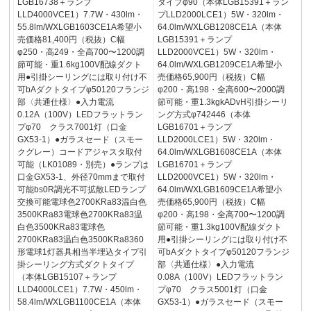
LGB16738＋ランプ
タイプφ90（本体LGB15391＋ラン
LLD4000VCE1）7.7W・430lm・
プLLD2000LCE1）5W・320lm・
55.8lm/WXLGB1603CE1A希望小
64.0lm/WXLGB1208CE1A（本体
売価格81,400円（税抜）C幅
LGB15391＋ランプ
φ250・高249・全高700〜1200調
LLD2000VCE1）5W・320lm・
節可能・重1.6kg100V配線ダクト
64.0lm/WXLGB1209CE1A希望小
用●引掛シーリングには取り付け不
売価格65,900円（税抜）C幅
可bAダクトタイプφ50120フランジ
φ200・高198・全高600〜2000調
部〈共通仕様〉●入力電流
節可能・重1.3kgkADvH引掛シーリ
0.12A（100V）LEDフラットラン
ング方式φ742446（本体
プφ70 クラス7001灯（口金
LGB16701＋ランプ
GX53-1）●ガラスセード（スモー
LLD2000LCE1）5W・320lm・
クグレー）コードアジャスタ取付
64.0lm/WXLGB1608CE1A（本体
可能（LK01089・別売）●ランプは
LGB16701＋ランプ
口金GX53-1、外径70mmまで取付
LLD2000VCE1）5W・320lm・
可能bs0R調光不可拡散LEDランプ
64.0lm/WXLGB1609CE1A希望小
交換可能電球色2700KRa83温白色
売価格65,900円（税抜）C幅
3500KRa83電球色2700KRa83温
φ200・高198・全高700〜1200調
白色3500KRa83電球色
節可能・重1.3kg100V配線ダクト
2700KRa83温白色3500KRa8360
用●引掛シーリングには取り付け不
形電球1灯器具相当半埋込タイプ引
可bAダクトタイプφ50120フランジ
掛シーリング方式ダクトタイプ
部〈共通仕様〉●入力電流
（本体LGB15107＋ランプ
0.08A（100V）LEDフラットラン
LLD4000LCE1）7.7W・450lm・
プφ70 クラス5001灯（口金
58.4lm/WXLGB1100CE1A（本体
GX53-1）●ガラスセード（スモー