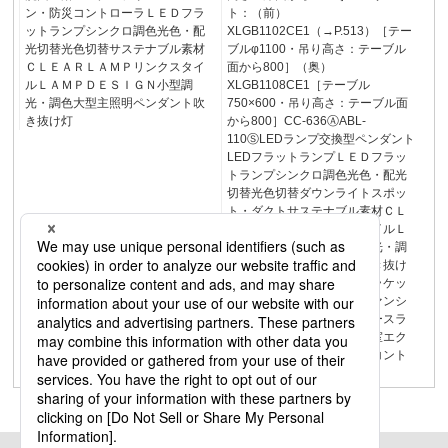
ン・防災コントローラＬＥＤフラ
ト：（前）
ットランプシンクロ調色光色・配
XLGB1102CE1（→P.513）［テー
光切替光色切替サステナブル素材
ブルφ1100・吊り高さ：テーブル
ＣＬＥＡＲＬＡＭＰリンクスタイ
面から800］（奥）
ルＬＡＭＰＤＥＳＩＧＮ小型調
XLGB1108CE1［テーブル
光・調色大型主照明ペンダント吹
750×600・吊り高さ：テーブル面
き抜け灯
から800］CC-636ⒶABL-
110ⓈLEDランプ交換型ペンダント
LEDフラットランプＬＥＤフラッ
トランプシンクロ調色光色・配光
切替光色切替ダウンライトスポッ
ト・ダクトサステナブル素材ＣＬ
ＥＡＲＬＡＭＰリンクスタイルＬ
ＡＭＰＤＥＳＩＧＮ小型調光・調
色大型主照明ペンダント吹き抜け
灯建築化照明ペンダントブラケッ
トスタンドシャンデリアファンシ
ーリング小型シーリングベースラ
イト和風キッチン洗面・浴室エク
ステリアマンション・防災コント
ローラ