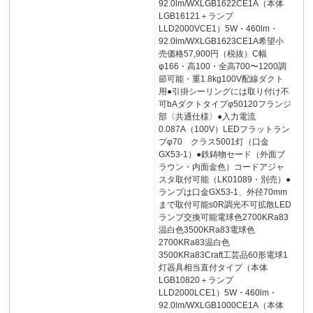
92.0lm/WXLGB1622CE1A（本体
LGB16121＋ランプ
LLD2000VCE1）5W・460lm・
92.0lm/WXLGB1623CE1A希望小
売価格57,900円（税抜）C幅
φ166・高100・全高700〜1200調
節可能・重1.8kg100V配線ダクト
用●引掛シーリングには取り付け不
可bAダクトタイプφ50120フランジ
部〈共通仕様〉●入力電流
0.087A（100V）LEDフラットラン
プφ70 クラス5001灯（口金
GX53-1）●鉄鋳物セード（外面ブ
ラウン・内面金色）コードアジャ
スタ取付可能（LK01089・別売）●
ランプは口金GX53-1、外径70mm
まで取付可能s0R調光不可拡散LED
ランプ交換可能電球色2700KRa83
温白色3500KRa83電球色
2700KRa83温白色
3500KRa83Craft工芸品60形電球1
灯器具相当直付タイプ（本体
LGB10820＋ランプ
LLD2000LCE1）5W・460lm・
92.0lm/WXLGB1000CE1A（本体