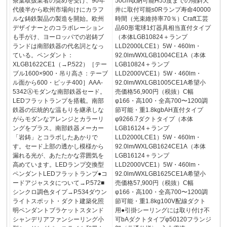
茶葉取扱業者の奨めを受け、90年
50cm収納可能H55度までの傾斜天
代後半から欧州市場向けにカラフ
井に取付可能s0Rランプ寿命40000
ルな鋳鉄製品の製造を開始。欧州
時間（光束維持率70％）Craft工芸
デザイナーとのコラボレーション
品60形電球1灯器具相当直付タイプ
も手がけ、ヨーロッパでの岩鋳ブ
（本体LGB10824＋ランプ
ランドは南部鉄器の代名詞となっ
LLD2000LCE1）5W・460lm・
ている。ペンダント：
92.0lm/WXLGB1004CE1A（本体
XLGB1622CE1（→P.522）［テー
LGB10824＋ランプ
ブル1600×900・吊り高さ：テーブ
LLD2000VCE1）5W・460lm・
ル面から600・ピッチ400］AAA-
92.0lm/WXLGB1005CE1A希望小
5342Ⓐモダンな南部鉄器セード。
売価格56,900円（税抜）C幅
LEDフラットランプを搭載。南部
φ166・高100・全高700〜1200調
鉄器の伝統的な温もりを継承しな
節可能・重1.8kgbAH直付タイプ
がらモダンなアレンジとカラーリ
φ9266.7ダクトタイプ（本体
ングをプラス。南部鉄器メーカー
LGB16124＋ランプ
「岩鋳」とコラボしたあかりで
LLD2000LCE1）5W・460lm・
す。セード上部の透かし模様から
92.0lm/WXLGB1624CE1A（本体
漏れる光が、あたたかな雰囲気を
LGB16124＋ランプ
高めています。LEDランプ交換型
LLD2000VCE1）5W・460lm・
ペンダントLEDフラットランプ●コ
92.0lm/WXLGB1625CE1A希望小
ードアジャスタについて→P.572■
売価格57,900円（税抜）C幅
シンクロ調色タイプ→P.534ダウン
φ166・高100・全高700〜1200調
ライトスポット・ダクト建築化照
節可能・重1.8kg100V配線ダクト
明ペンダントブラケットスタンド
用●引掛シーリングには取り付け不
シャンデリアファンシーリング小
可bAダクトタイプφ50120フランジ