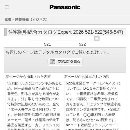
電気・建築設備（ビジネス）
住宅照明総合カタログExpert 2026 521-522(546-547)
521
522
お探しのページはデジタルカタログでご覧いただけます。
左ページから抽出された内容
右ページから抽出された内容
521注）LEDにはバラツキがあるた
522在庫区分マーク（E／A／B）に
め、同一品番商品でも商品ごとに
ついては、D-1頁をご参照くださ
発光色、明るさが異なる場合があ
い。 ※掲載価格は希望小売価格
ります。注）取り付け制限につい
です。消費税・工事費は含まれて
て特別の記載のないものは、全て
おりません。Cはランプ付希望小売
「水平天井専用取り付け型」で
価格でランプ別梱包です。●記載さ
す。岩鋳創業明治35年の南部鉄器
れている「◯◯形相当」の表現
メーカー。湯釜・鉄瓶等の伝統工
は、明るさのひとつの目安です。
芸品を製造する一方、フランスの
bAコード収納型フランジ／コード