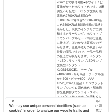
70mmまで取付可能●ホワイト＊は
黄味がかったホワイト色です。s0R
調光不可拡散LEDランプ交換可能
電球色2700KRa83温白色
3500KRa83電球色2700KRa83温
白色3500KRa83南部鉄器の質感を
活かした、現代のインテリアに調
和するカラーリング。ホワイトブ
ラウンパープルセード内部は金色
に仕上げ、ほのかな上質感をのぞ
かせます。金色手造りの風合いが
特長の商品ですので、一品一品柄
の見え方が異なります。ペンダン
トLEDフラットランプLEDランプ
交換型ペンダント：
XLGB1620CE1［テーブル
2400×900・吊り高さ：テーブル面
から600・ピッチ600］AAA-
4352ⓁCraft工芸品ＬＥＤフラット
ランプシンクロ調色光色・配光切
替光色切替ダウンライトスポッ
ト・ダクトサステナブル素材ＣＬ
ＥＡＲＬＡＭＰリンクスタイルＬ
ＡＭＰＤＥＳＩＧＮ小型調光・調
色大型主照明ペンダント吹き抜け