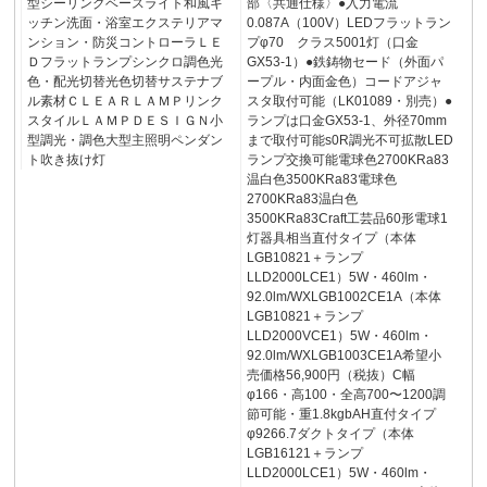
型シーリングベースライト和風キ
部〈共通仕様〉●入力電流
ッチン洗面・浴室エクステリアマ
0.087A（100V）LEDフラットラン
ンション・防災コントローラＬＥ
プφ70 クラス5001灯（口金
Ｄフラットランプシンクロ調色光
GX53-1）●鉄鋳物セード（外面パ
色・配光切替光色切替サステナブ
ープル・内面金色）コードアジャ
ル素材ＣＬＥＡＲＬＡＭＰリンク
スタ取付可能（LK01089・別売）●
スタイルＬＡＭＰＤＥＳＩＧＮ小
ランプは口金GX53-1、外径70mm
型調光・調色大型主照明ペンダン
まで取付可能s0R調光不可拡散LED
ト吹き抜け灯
ランプ交換可能電球色2700KRa83
温白色3500KRa83電球色
2700KRa83温白色
3500KRa83Craft工芸品60形電球1
灯器具相当直付タイプ（本体
LGB10821＋ランプ
LLD2000LCE1）5W・460lm・
92.0lm/WXLGB1002CE1A（本体
LGB10821＋ランプ
LLD2000VCE1）5W・460lm・
92.0lm/WXLGB1003CE1A希望小
売価格56,900円（税抜）C幅
φ166・高100・全高700〜1200調
節可能・重1.8kgbAH直付タイプ
φ9266.7ダクトタイプ（本体
LGB16121＋ランプ
LLD2000LCE1）5W・460lm・