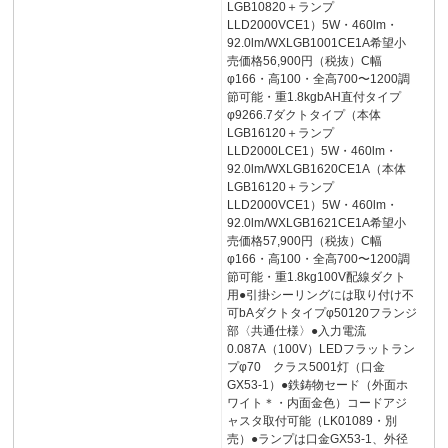
LGB10820＋ランプ
LLD2000VCE1）5W・460lm・
92.0lm/WXLGB1001CE1A希望小
売価格56,900円（税抜）C幅
φ166・高100・全高700〜1200調
節可能・重1.8kgbAH直付タイプ
φ9266.7ダクトタイプ（本体
LGB16120＋ランプ
LLD2000LCE1）5W・460lm・
92.0lm/WXLGB1620CE1A（本体
LGB16120＋ランプ
LLD2000VCE1）5W・460lm・
92.0lm/WXLGB1621CE1A希望小
売価格57,900円（税抜）C幅
φ166・高100・全高700〜1200調
節可能・重1.8kg100V配線ダクト
用●引掛シーリングには取り付け不
可bAダクトタイプφ50120フランジ
部〈共通仕様〉●入力電流
0.087A（100V）LEDフラットラン
プφ70 クラス5001灯（口金
GX53-1）●鉄鋳物セード（外面ホ
ワイト＊・内面金色）コードアジ
ャスタ取付可能（LK01089・別
売）●ランプは口金GX53-1、外径