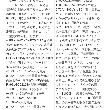
（ダークブラウン）リモコンで
2700KRa83昼光色：69.9W・
〈100％〜5％〉調光、〈昼光色〜
11000lm・157.3lm/W入力電流
電球色〉調色／専用リモコン送信
0.71A（100V）LED内蔵・電源ユ
器同梱／明るさアップモード（約
ニット内蔵幅φ720・高141・重
6200K、明るさ約120％）／ゆらぎ
2.7kg●アクリルカバー（乳白つや
モード／おめざめモード●明るさア
消し）●枠（透明つや消し）リモコ
ップモード時は全灯時より光束と
ンで〈100％〜5％〉調光、〈昼光
消費電力が増加し、固有エネルギ
色〜電球色〉調色／専用リモコン
ー消費効率が低下します。
送信器同梱s3PkHs0Wソフトター
w3PkHs0WPXPWPZPYLED交換不
ン方式竿縁天井取付アダプタ対応
可2446φ550ソフトターン方式竿縁
（HK9058）カチットFPWLED交
天井取付アダプタ対応（HK9058）
換不可2446φ550日本照明工業会が
カチットF美ルック明るさフリー
定めたLED器具の「適用畳数」に
LGC32123A希望小売価格62,000円
基づいて設けたパナソニック独自
（税抜）明るさアップモード時：
の畳数基準をクリア。しっかりと
37W全灯時（昼光色）：30.8W・
した明るさをリビングに広げま
4100lm・133.1lm/W入力電流
す。文字が見やすい色温度（約
0.38A（100V）〜8畳昼光色6500K
6200Ｋ）と明るさで読みやすさ感
高演色Ra93電球色2700K高演色
を向上。リビングでの読書や学習
Ra93LGC52123A希望小売価格
におすすめです。リビングの隅々
76,000円（税抜）明るさアップモ
まで光がまわる。圧倒的な明る
ード時：46.3W全灯時（昼光
さ、11000lm。読書や勉強に文字
色）：38.5W・5200lm・
を見やすくするあかり。■「適用畳
135.0lm/W入力電流
数」の表示基準と明るさ業界最高
0.47A（100V）〜12畳昼光色
クラス※1の明るさ。大空間に対応