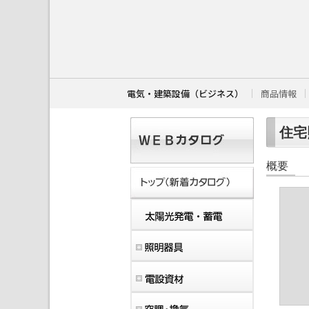
こ
こ
か
ら
本
文
で
す
電気・建築設備（ビジネス）
商品情報
。
住宅照
概要