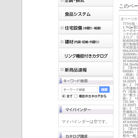
このペー
左ページか
777仕様
1.7kg
カーボネー
ッチのボ
タログ」
804006
源穴制御用
可40形直
NNLK4
当6900
6500KN
XFX460
154.2l
2 7直付X
6900lm・
（税抜）2
743.1W・
34,000
抜）2 743
小売価格34
円（税抜）2
当一般タイプ
抜）2 7
720.3W
23,300
抜）2 720
売価格23,
円（税抜）2
3500KN
マイバインダーは空です。
XFX430
149.7l
2 7直付X
2940lm
相当一般タイ