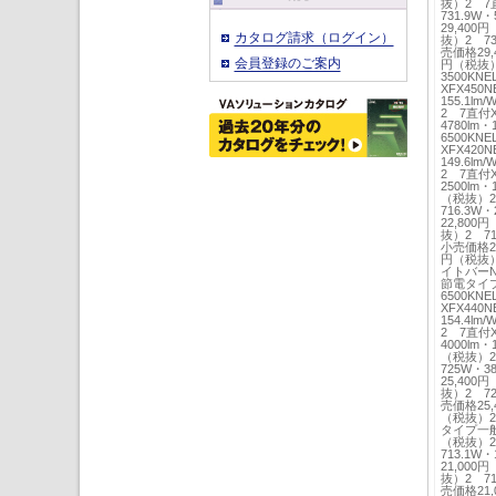
抜）2 7
731.9W
29,400
カタログ請求（ログイン）
抜）2 731
売価格29,
会員登録のご案内
円（税抜）2
3500KN
XFX450
155.1l
2 7直付X
4780lm
6500KN
XFX420
149.6l
2 7直付X
2500lm・
（税抜）2
716.3W・
22,800
抜）2 716
小売価格22
円（税抜）2
イトバーNN
節電タイプ
6500KN
XFX440
154.4l
2 7直付X
4000lm・
（税抜）2
725W・3
25,400
抜）2 72
売価格25,
（税抜）2 
タイプ一般タ
（税抜）2
713.1W
21,000
抜）2 713
売価格21,