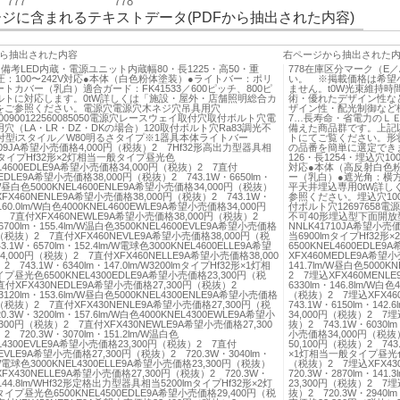
777
778
ジに含まれるテキストデータ(PDFから抽出された内容)
ら抽出された内容
右ページから抽出された
・備考LED内蔵・電源ユニット内蔵幅80・長1225・高50・重
778在庫区分マーク（E
●電圧：100〜242V対応●本体（白色粉体塗装）●ライトバー：ポリ
い。 ※掲載価格は希望
トカバー（乳白）適合ガード：FK41533／600ピッチ、800ピ
ません。t0W光束維持時間
ルトに対応します。0tW詳しくは「施設・屋外・店舗照明総合カ
術・優れたデザイン性な
をご参照ください。電源穴電源穴木ネジ穴吊具用穴
ザイン性・配光制御など
2800900122560085050電源穴レースウェイ取付穴取付ボルト穴電
7…長寿命・省電力のＬ
穴（LA・LR・DZ・DKの場合）120取付ボルト穴Ra83調光不
備えた商品群です。上記
付型iスタイル／W80明るさタイプ※1器具本体ライトバー
トにてご覧ください。形
1509JA希望小売価格4,000円（税抜）2 7Hf32形高出力型器具相
の品番を簡単に選定でき
lmタイプHf32形×2灯相当一般タイプ昼光色
126・長1254・埋込穴100
EL4600EDLE9A希望小売価格34,000円（税抜）2 7直付
対応●本体（高反射白色
NEDLE9A希望小売価格38,000円（税抜）2 743.1W・6650lm・
ー（乳白）●遮光角：横方
m/W昼白色5000KNEL4600ENLE9A希望小売価格34,000円（税抜）
平天井埋込専用0tW詳
FX460NENLE9A希望小売価格38,000円（税抜）2 743.1W・
参照ください。埋込穴100
160.0lm/W白色4000KNEL4600EWLE9A希望小売価格34,000円
付ボルト穴12697658電源
 7直付XFX460NEWLE9A希望小売価格38,000円（税抜）2
不可40形埋込型下面開放
6700lm・155.4lm/W温白色3500KNEL4600EVLE9A希望小売価格
NNLK41710JA希望小
円（税抜）2 7直付XFX460NEVLE9A希望小売価格38,000円（税
当6900lmタイプHf32
.1W・6570lm・152.4lm/W電球色3000KNEL4600ELLE9A希望
6500KNEL4600EDL
,000円（税抜）2 7直付XFX460NELLE9A希望小売価格38,000
XFX460MEDLE9A希望小
 743.1W・6340lm・147.0lm/W3200lmタイプHf32形×1灯相
141.7lm/W昼白色5000
昼光色6500KNEL4300EDLE9A希望小売価格23,300円（税
2 7埋込XFX460MENL
直付XFX430NEDLE9A希望小売価格27,300円（税抜）2
6330lm・146.8lm/W白
・3120lm・153.6lm/W昼白色5000KNEL4300ENLE9A希望小売価格
（税抜）2 7埋込XFX46
円（税抜）2 7直付XFX430NENLE9A希望小売価格27,300円（税
743.1W・6150lm・142
.3W・3200lm・157.6lm/W白色4000KNEL4300EWLE9A希望小
34,000円（税抜）2 7埋
300円（税抜）2 7直付XFX430NEWLE9A希望小売価格27,300
抜）2 743.1W・6030lm
 720.3W・3070lm・151.2lm/W温白色
小売価格34,000円（税抜
EL4300EVLE9A希望小売価格23,300円（税抜）2 7直付
50,100円（税抜）2 743.
NEVLE9A希望小売価格27,300円（税抜）2 720.3W・3040lm・
×1灯相当一般タイプ昼光色65
m/W電球色3000KNEL4300ELLE9A希望小売価格23,300円（税抜）
（税抜）2 7埋込XFX43
FX430NELLE9A希望小売価格27,300円（税抜）2 720.3W・
720.3W・2870lm・141
・144.8lm/WHf32形定格出力型器具相当5200lmタイプHf32形×2灯
23,300円（税抜）2 7埋
プ昼光色6500KNEL4500EDLE9A希望小売価格29,400円（税
抜）2 720.3W・2940lm