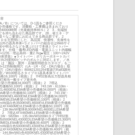
内容
／A／B）については、D-1頁をご参照くださ
小売価格です。消費税・工事費は含まれており
40000時間（光束維持率85％）2 3…先端技
どを持ち合わせた商品群です。28…省エネ・デ
様々なご要望にお応えできる商品群です。2
ＥＤを主照明にした、高品質、快適性、先進性を
以外の器具本体+ライトバーの組合せはWebサイ
状や明るさなどを選ぶだけで本体とライトバー
ます。仕様・備考LED内蔵・電源ユニット内蔵幅
×1235・埋込高65・重2.7kg●電圧：100〜242V
粉体塗装）●ライトバー：ポリカーボネートカバ
向24度800ピッチのボルトに対応します。／水
しくは「施設・屋外・店舗照明総合カタログ」をご
×1235制御用穴（LA・LR・DZ・DKの場合）取
穴（DKの場合）800621201254電源穴Ra83調光
型／W100明るさタイプ※1器具本体ライトバー
売価格16,100円（税抜）2 7Hf32形高出力型器具相
形×2灯相当一般タイプ昼光色
E9A希望小売価格34,000円（税抜）2 7埋込
売価格50,100円（税抜）2 743.1W・6110lm・
KNEL4600ENLE9A希望小売価格34,000円（税抜）
E9A希望小売価格50,100円（税抜）2 743.1W・
色4000KNEL4600EWLE9A希望小売価格34,000円
0MEWLE9A希望小売価格50,100円（税抜）2
.6lm/W温白色3500KNEL4600EVLE9A希望小売価格
込XFX460MEVLE9A希望小売価格50,100円（税
・139.9lm/W電球色3000KNEL4600ELLE9A希望
）2 7埋込XFX460MELLE9A希望小売価格
1W・5820lm・135.0lm/W3200lmタイプHf32形
00KNEL4300EDLE9A希望小売価格23,300円
0MEDLE9A希望小売価格39,400円（税抜）2
.3lm/W昼白色5000KNEL4300ENLE9A希望小売価格
込XFX430MENLE9A希望小売価格39,400円（税
・144.8lm/W白色4000KNEL4300EWLE9A希望小