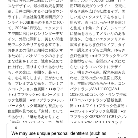
も消灯時も天井に馴染むシームレ
空間。ルクールDownLight 軒下
スなデザイン。最小埋込穴を実現
用75埋込穴ダウンライト 空間に
※。天井に同化する小口径ダウン
明るさ感を広げる拡散タイプ。美
ライト。※当社製住宅照明用ダウ
しい光でエクステリアをやさしく
ンライト60形相当の明るさにおい
照らす。直下にしっかり光を届け
て。2026年2月現在。エクステリ
る集光（中角）タイプ。シャープ
ア空間に溶け込むシリンダーデザ
に壁面を照らしてメリハリのある
イン。外壁に調和し、美しい間接
演出を。心地よいエクステリアを
光でエクステリアを引き立てる。
演出するゆらぎ点灯タイプ、タイ
お客さまの信頼と期待にお応えす
マー調光タイプもご用意。ゆらぎ
るために。パナソニックのさまざ
点灯色展開：●オフブラックランプ
まな技術をもとに、誠意を込めて
交換型ながら、空間のノイズにな
仕上げた、選りすぐりのあかりた
らないようコンパクトにデザイ
ち。その光は、空間を、暮らし
ン。明るさや光色、配光を組み合
を、心を照らします。匠がかなえ
わせ、空間の想いや意図に応え
る、プレミアムな光を。プレミア
る。空間が求めるあかりを。コン
ムコレクション色展開：●●ホワイ
パクトランプAAJ-1100ⓁAAJ-
ト●オフブラック●シルバーメタリ
1028ⒶLEDコンパクトランプ搭載
ック色展開：●オフブラック●シル
LEDコンパクトランプ搭載色展
バーメタリック建築的な視点から
開：●●ホワイト●ブラック色展開：
住空間を見つめた「素材」として
●●ホワイト●ブラック色展開：●オ
のあかり。「魅せるあかり」と
フブラックXSZR3001LCB1ダウン
「主張しないデザイン」で、陰影
ライトXSZW3021CE1スタンド
のある豊かなあかり空間へ。灯あ
XSZW3023CE1スタンド
かりが、建築と共鳴する。ホーム
XSZR3021LCB1ダウンライト