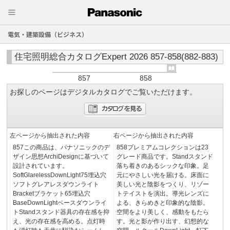
電気・建築設備（ビジネス）
住宅照明総合カタログExpert 2026 857-858(882-883)
857
858
お探しのページはデジタルカタログでご覧いただけます。
左ページから抽出された内容
右ページから抽出された内容
857この商品は、パナソニックのデ
858プレミアムコレクションは23
ザイン思想ArchiDesignに基づいて
グレード商品です。Standスタンド
設計されています。
落ち着きのあるシックな印象。足
SoftGlarelessDownLight75埋込穴
元にやさしい光を届ける。床面に
ソフトグレアレスダウンライト
美しい光と陰影をつくり、リゾー
Bracketブラケット65埋込穴
トテイストを演出。導光レンズに
BaseDownLightベースダウンライ
よる、きらめきと印象的な陰影。
トStandスタンド器具の存在感を抑
空間をより美しく、感動をもたら
え、光の存在感を高める。点灯時
す。光と影が作り出す、幻想的な