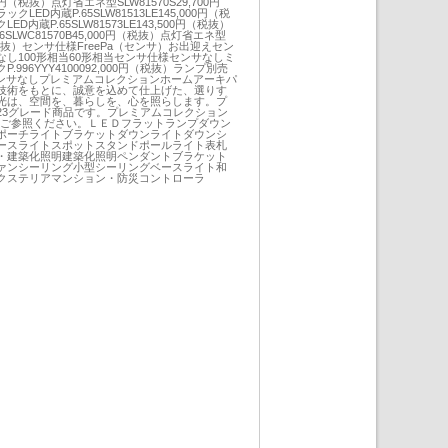
000円（税抜）点灯省エネ型SLW81570S29,700円
ED内蔵P.65SLW81513LE145,000円（税
内蔵P.65SLW81573LE143,500円（税抜）
SLWC81570B45,000円（税抜）点灯省エネ型
0円（税抜）センサ仕様FreePa（センサ）お出迎えセン
し100形相当60形相当センサ仕様センサなしミ
996YYY4100092,000円（税抜）ランプ別売
仕様センサなしプレミアムコレクションホームアーキパ
技術をもとに、誠意を込めて仕上げた、選りす
光は、空間を、暮らしを、心を照らします。プ
23グレード商品です。プレミアムコレクション
1をご参照ください。ＬＥＤフラットランプダウン
ポーチライトブラケットダウンライトダウンシ
ースライトスポットスタンドポールライト表札
・建築化照明建築化照明ペンダントブラケット
ァンシーリング小型シーリングベースライト和
クステリアマンション・防災コントローラ