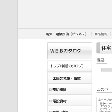
こ
こ
か
ら
本
文
で
す
電気・建築設備（ビジネス）
商品情報
。
住宅照
概要
このペー
左ページか
863■
LEDフラッ
オフブラック
球P.89