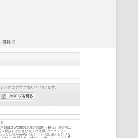
お客様
ルカタログでご覧いただけます。
内容
.880LGWC85022U60,000円（税抜）点灯省エ
000円（税抜）はなさびセンサ仕様FreePa（セン
ンサ仕様FreePa（センサ）お出迎えセンサな
（センサ）お出迎えセンサなしステンレス（文人茶