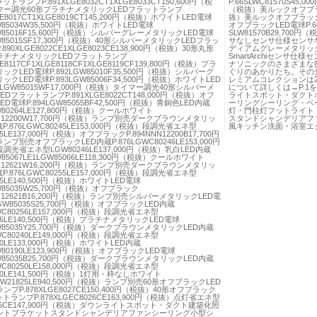
ットランプP.891XLGE8032CT1XLGE8033CT150,600円（税
P.66SLWC81570S45,
マー調光60形プラチナメタリックLEDフラットランプ
（税抜）美ルックオフブラックL
LGE8017CT1XLGE8019CT145,200円（税抜）ホワイトLED電球
抜）美ルックオフブラックLED
GW85034W35,500円（税抜）ホワイトLED電球
オフブラックLED電球P.66
GW85016F15,600円（税抜）シルバーグレーメタリックLED電球
SLW81570B29,70
GW85015SF17,300円（税抜）40形シルバーメタリックLEDフラッ
サなしセンサ仕様センサな
890XLGE8022CE1XLGE8023CE138,900円（税抜）30形丸形
ディアムグレーメタリックP.
ラチナメタリックLEDフラットランプ
SmartArchiセンサ
GE8117CF1XLGE8118CF1XLGE8119CF139,800円（税抜）プラ
ナソニックのさまざまな
クLED電球P.892LGW85010F35,500円（税抜）シルバーグ
ぐりのあかりたち。その
クLED電球P.893LGW85006F34,500円（税抜）ホワイトLED
レミアムコレクションは
4LGW85015WF17,000円（税抜）タイマー調光40形シルバーメ
について詳しくは→P.
DフラットランプP.891XLGE8022CT148,000円（税抜）オフ
ライトスポット・ダクト
D電球P.894LGW85055BF42,500円（税抜）青銅色LED内蔵
ーリングシーリング・ベ
GW80264LE127,800円（税抜）クールホワイト
灯・門柱灯フットライト
NNN12200W17,700円（税抜）ランプ別売ダークブラウンメタリッ
スタンドシャンデリアフ
P.876LGWC80245LE153,000円（税抜）段調光省エネ型
風キッチン洗面・浴室エ
45LE137,000円（税抜）オフブラックP.894NNN12200B17,700円
プ別売オフブラックLED内蔵P.876LGWC80246LE153,000円
調光省エネ型LGW80246LE137,000円（税抜）乳白LED内蔵
GW85067LE1LGW85066LE118,300円（税抜）クールホワイト
NNN12621W16,200円（税抜）ランプ別売ダークブラウンメタリッ
P.876LGWC80255LE157,000円（税抜）段調光省エネ型
55LE140,500円（税抜）ホワイトLED電球
GW85035W25,700円（税抜）オフブラック
NNN12621B16,200円（税抜）ランプ別売シルバーメタリックLED電
LGW85035S25,700円（税抜）オフブラックLED内蔵
GWC80256LE157,000円（税抜）段調光省エネ型
256LE140,500円（税抜）プラチナメタリックLED電球
GW85035Y25,700円（税抜）ダークブラウンメタリックLED内蔵
GWC80240LE149,000円（税抜）段調光省エネ型
40LE133,000円（税抜）ホワイトLED内蔵
GW80190LE123,900円（税抜）オフブラックLED電球
GW85035B25,700円（税抜）ダークブラウンメタリックLED内蔵
GWC80250LE158,000円（税抜）段調光省エネ型
250LE141,500円（税抜）1灯用・枠なしホワイト
NFW21825LE940,500円（税抜）ランプ別売60形オフブラックLED
プP.878XLGE8027CE150,400円（税抜）40形オフブラック
トランプP.878XLGEC8026CE163,900円（税抜）点灯省エネ型
026CE147,900円（税抜）ダウンライトスポット・ダクト建築化照
ントブラケットスタンドシャンデリアファンシーリング小型シ