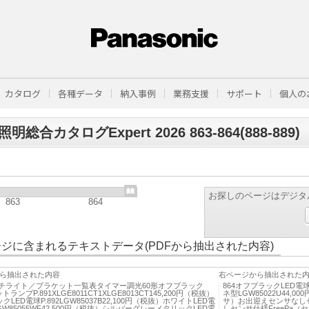
カタログ
各種データ
納入事例
業務支援
サポート
個人の
明総合カタログExpert 2026 863-864(888-889)
お探しのページはデジタ
863
864
ジに含まれるテキストデータ(PDFから抽出された内容)
ら抽出された内容
右ページから抽出された
ポーチライト／ブラケット一覧表タイマー調光60形オフブラック
864オフブラックLED電球P
トランプP.891XLGE8011CT1XLGE8013CT145,200円（税抜）
ネ型LGW85022U44,
LED電球P.892LGW85037B22,100円（税抜）ホワイトLED電
サ）お出迎えセンサなしセ
4LGW85055WF42,500円（税抜）シルバーグレーメタリックLED電
しセンサ仕様FreePa