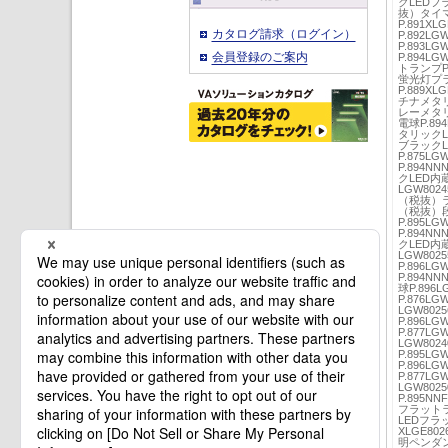
クLEDフラ
抜）タイ
P.891X
カタログ請求（ログイン）
P.892L
P.893L
会員登録のご案内
P.894L
トランプP.
蛍光灯プ
P.889XL
チナメタリッ
レーメタリッ
電球P.89
タリックLE
ブラックLE
P.875L
P.894
クLED内蔵
LGW802
（税抜）ラン
（税抜）段
P.895L
P.894
クLED内蔵
LGW802
P.896L
P.894
球P.896
P.876L
LGW80
P.896L
P.877L
LGW802
P.895L
P.896L
P.877L
LGW80
P.895N
フラットラン
LEDフラッ
XLGE8
明ペンダ