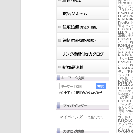
球P.89
センサな
サなしセ
P.875L
LGW802
P.895N
FreeP
迎えセン
P.890X
LEDフラッ
30形丸形
P.889XL
イトLED電
P.894L
ックLEDフ
抜）タイ
P.891X
リックLE
P.889XL
イトLED電
P.892L
ランプP.8
ラックLED
（税抜）
P.891X
P.892L
P.893L
クLEDフラ
光40形オフ
（税抜）
P.889XL
バーメタリッ
タリックLE
電球P.89
ラットランプ
マイバインダーは空です。
プラチナ
P.889XL
クブラウンメ
ブラックLE
P.893