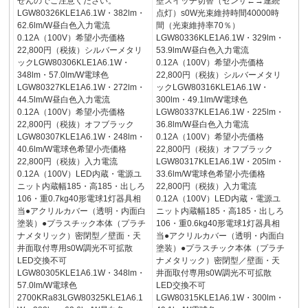
せんのでご注意ください。
壁スイッチ切替（センサ←→連続
LGW80326KLE1A6.1W・382lm・
点灯）s0W光束維持時間40000時
62.6lm/W昼白色入力電流
間（光束維持率70％）
0.12A（100V）希望小売価格
LGW80336KLE1A6.1W・329lm・
22,800円（税抜）シルバーメタリ
53.9lm/W昼白色入力電流
ックLGW80306KLE1A6.1W・
0.12A（100V）希望小売価格
348lm・57.0lm/W電球色
22,800円（税抜）シルバーメタリ
LGW80327KLE1A6.1W・272lm・
ックLGW80316KLE1A6.1W・
44.5lm/W昼白色入力電流
300lm・49.1lm/W電球色
0.12A（100V）希望小売価格
LGW80337KLE1A6.1W・225lm・
22,800円（税抜）オフブラック
36.8lm/W昼白色入力電流
LGW80307KLE1A6.1W・248lm・
0.12A（100V）希望小売価格
40.6lm/W電球色希望小売価格
22,800円（税抜）オフブラック
22,800円（税抜）入力電流
LGW80317KLE1A6.1W・205lm・
0.12A（100V）LED内蔵・電源ユ
33.6lm/W電球色希望小売価格
ニット内蔵幅185・高185・出しろ
22,800円（税抜）入力電流
106・重0.7kg40形電球1灯器具相
0.12A（100V）LED内蔵・電源ユ
当●アクリルカバー（透明・内面白
ニット内蔵幅185・高185・出しろ
塗装）●プラスチック本体（プラチ
106・重0.6kg40形電球1灯器具相
ナメタリック）密閉型／壁面・天
当●アクリルカバー（透明・内面白
井面取付専用s0W調光不可拡散
塗装）●プラスチック本体（プラチ
LED交換不可
ナメタリック）密閉型／壁面・天
LGW80305KLE1A6.1W・348lm・
井面取付専用s0W調光不可拡散
57.0lm/W電球色
LED交換不可
2700KRa83LGW80325KLE1A6.1
LGW80315KLE1A6.1W・300lm・