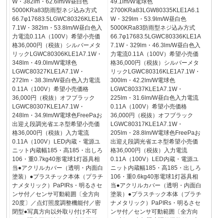
W・382lm・62.6lm/W昼白色
49.1lm/W電球色
5000KRa83防雨型ネジ込み方式
2700KRa83LGW80335KLE1A6.1
66.7φ17683.5LGWC80326KLE1A
W・329lm・53.9lm/W昼白色
7.1W・382lm・53.8lm/W昼白色入
5000KRa83防雨型ネジ込み方式
力電流0.11A（100V）希望小売価
66.7φ17683.5LGWC80336KLE1A
格36,000円（税抜）シルバーメタ
7.1W・329lm・46.3lm/W昼白色入
リックLGWC80306KLE1A7.1W・
力電流0.11A（100V）希望小売価
348lm・49.0lm/W電球色
格36,000円（税抜）シルバーメタ
LGWC80327KLE1A7.1W・
リックLGWC80316KLE1A7.1W・
272lm・38.3lm/W昼白色入力電流
300lm・42.2lm/W電球色
0.11A（100V）希望小売価格
LGWC80337KLE1A7.1W・
36,000円（税抜）オフブラック
225lm・31.6lm/W昼白色入力電流
LGWC80307KLE1A7.1W・
0.11A（100V）希望小売価格
248lm・34.9lm/W電球色FreePaお
36,000円（税抜）オフブラック
出迎え段調光省エネ型希望小売価
LGWC80317KLE1A7.1W・
格36,000円（税抜）入力電流
205lm・28.8lm/W電球色FreePaお
0.11A（100V）LED内蔵・電源ユ
出迎え段調光省エネ型希望小売価
ニット内蔵幅185・高185・出しろ
格36,000円（税抜）入力電流
106・重0.7kg40形電球1灯器具相
0.11A（100V）LED内蔵・電源ユ
当●アクリルカバー（透明・内面白
ニット内蔵幅185・高185・出しろ
塗装）●プラスチック本体（プラチ
106・重0.6kg40形電球1灯器具相
ナメタリック）PaPIRs・明るさセ
当●アクリルカバー（透明・内面白
ンサ付／センサ可動範囲〔全方向
塗装）●プラスチック本体（プラチ
20度〕／点灯照度調整機能付／密
ナメタリック）PaPIRs・明るさセ
閉型●写真方向以外取り付け不可
ンサ付／センサ可動範囲〔全方向