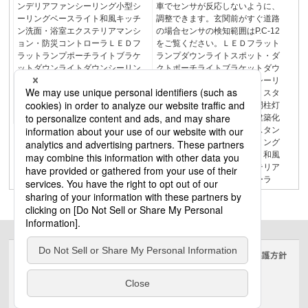
ンデリアファンシーリング小型シ
車でセンサが反応しないように、
ーリングベースライト和風キッチ
調整できます。玄関前がすぐ道路
ン洗面・浴室エクステリアマンシ
の場合センサの検知範囲はP.C-12
ョン・防災コントローラＬＥＤフ
をご覧ください。ＬＥＤフラット
ラットランプポーチライトブラケ
ランプダウンライトスポット・ダ
ットダウンライトダウンシーリン
クトポーチライトブラケットダウ
グシーリング・ベースライトスポ
ンライトダウンシーリングシーリ
ットスタンドポールライト表札
ング・ベースライトスポットスタ
灯・門柱灯フットライト・建築化
ンドポールライト表札灯・門柱灯
照明
フットライト・建築化照明建築化
照明ペンダントブラケットスタン
ドシャンデリアファンシーリング
小型シーリングベースライト和風
キッチン洗面・浴室エクステリア
マンション・防災コントローラ
サイトのご利用にあたって
クッキーポリシー
個人情報保護方針
電気・建築設備（ビジネス）
© Panasonic Electric Works Co., Ltd.