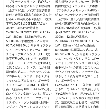
（プラチナメタリック）PaPIRs・
器具相当●アクリルカバー（透明・
明るさセンサ付／センサ可動範囲
内面白塗装）●プラスチック本体
〔全方向20度〕／点灯照度調整機
（プラチナメタリック）PaPIRs・
能付／密閉型●写真方向以外取り付
明るさセンサ付／センサ可動範囲
け不可7s0W調光不可拡散LED交換
〔全方向20度〕／点灯照度調整機
不可LGWC81305KLE1A7.1W・
能付／密閉型●写真方向以外取り付
348lm・49.0lm/W電球色
け不可7s0W調光不可拡散LED交換
2700KRa83LGWC81325KLE1A7.
不可LGWC81315KLE1A7.1W・
1W・382lm・53.8lm/W昼白色
300lm・42.2lm/W電球色
5000KRa83防雨型ネジ込み方式
2700KRa83LGWC81335KLE1A7.
66.7φ17683.5センサあり（フラッ
1W・329lm・46.3lm/W昼白色
シュ）センサなしセンサありポー
5000KRa83防雨型ネジ込み方式
チライトデザインシリーズLED交
66.7φ17683.5センサあり（フラッ
換不可FreePa（センサ）の機能
シュ）センサありセンサなしポー
（点灯モード）についてはP.851を
チライトデザインシリーズLED交
ご覧ください。シンプルながら細
換不可カバーの質感にこだわった
部の作り込みにこだわったスクエ
ラウンドのあかり。ファサードに
アのあかり。ファサードをスタイ
やさしく上質な雰囲気を漂わせま
リッシュに演出します。ポーチラ
す。ポーチライト：
イト：LGWC81305KLE1［取付
LGWC81315KLE1［取付高：床面
高：地面から1800］AAJ-735Ⓛ乳
から2057］AAJ-738Ⓒ乳白とクリ
白とクリアの2層からなる、厚みの
アの2層からなる、厚みのあるアク
あるアクリルカバー。ダウンライ
リルカバー。センサ検知部は可動
トスポット・ダクト建築化照明ペ
式。設置状況に合わせて、検知範
ンダントブラケットスタンドシャ
囲を簡単調整。道路通行人や自動