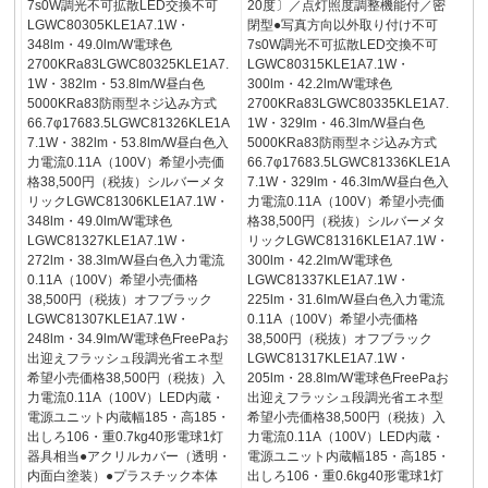
7s0W調光不可拡散LED交換不可
20度〕／点灯照度調整機能付／密
LGWC80305KLE1A7.1W・
閉型●写真方向以外取り付け不可
348lm・49.0lm/W電球色
7s0W調光不可拡散LED交換不可
2700KRa83LGWC80325KLE1A7.
LGWC80315KLE1A7.1W・
1W・382lm・53.8lm/W昼白色
300lm・42.2lm/W電球色
5000KRa83防雨型ネジ込み方式
2700KRa83LGWC80335KLE1A7.
66.7φ17683.5LGWC81326KLE1A
1W・329lm・46.3lm/W昼白色
7.1W・382lm・53.8lm/W昼白色入
5000KRa83防雨型ネジ込み方式
力電流0.11A（100V）希望小売価
66.7φ17683.5LGWC81336KLE1A
格38,500円（税抜）シルバーメタ
7.1W・329lm・46.3lm/W昼白色入
リックLGWC81306KLE1A7.1W・
力電流0.11A（100V）希望小売価
348lm・49.0lm/W電球色
格38,500円（税抜）シルバーメタ
LGWC81327KLE1A7.1W・
リックLGWC81316KLE1A7.1W・
272lm・38.3lm/W昼白色入力電流
300lm・42.2lm/W電球色
0.11A（100V）希望小売価格
LGWC81337KLE1A7.1W・
38,500円（税抜）オフブラック
225lm・31.6lm/W昼白色入力電流
LGWC81307KLE1A7.1W・
0.11A（100V）希望小売価格
248lm・34.9lm/W電球色FreePaお
38,500円（税抜）オフブラック
出迎えフラッシュ段調光省エネ型
LGWC81317KLE1A7.1W・
希望小売価格38,500円（税抜）入
205lm・28.8lm/W電球色FreePaお
力電流0.11A（100V）LED内蔵・
出迎えフラッシュ段調光省エネ型
電源ユニット内蔵幅185・高185・
希望小売価格38,500円（税抜）入
出しろ106・重0.7kg40形電球1灯
力電流0.11A（100V）LED内蔵・
器具相当●アクリルカバー（透明・
電源ユニット内蔵幅185・高185・
内面白塗装）●プラスチック本体
出しろ106・重0.6kg40形電球1灯