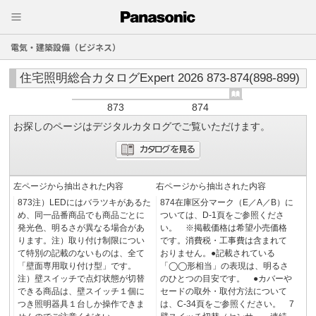
電気・建築設備（ビジネス）
住宅照明総合カタログExpert 2026 873-874(898-899)
873
874
お探しのページはデジタルカタログでご覧いただけます。
左ページから抽出された内容
右ページから抽出された内容
873注）LEDにはバラツキがあるた
874在庫区分マーク（E／A／B）に
め、同一品番商品でも商品ごとに
ついては、D-1頁をご参照くださ
発光色、明るさが異なる場合があ
い。 ※掲載価格は希望小売価格
ります。注）取り付け制限につい
です。消費税・工事費は含まれて
て特別の記載のないものは、全て
おりません。●記載されている
「壁面専用取り付け型」です。
「◯◯形相当」の表現は、明るさ
注）壁スイッチで点灯状態が切替
のひとつの目安です。 ●カバーや
できる商品は、壁スイッチ１個に
セードの取外・取付方法について
つき照明器具１台しか操作できま
は、C-34頁をご参照ください。 7