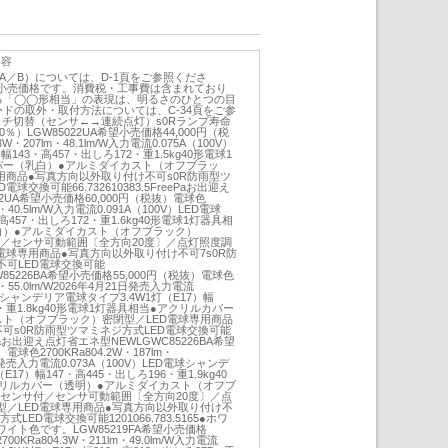
内容
／A／B）については、D-1頁をご参照くださ
小売価格です。消費税・工事費は含まれており
る「◯◯形相当」の表現は、明るさのひとつの目
ドの取外・取付方法については、C-34頁をご参
ッチ切替（センサ←→連続点灯）s0Rランプ寿命
0％）LGW85022UA希望小売価格44,000円（税
W・207lm・48.1lm/W入力電流0.075A（100V）
）幅143・高457・出しろ172・重1.5kg40形電球1
バー（乳白）●アルミダイカスト（オフブラッ
用商品●写真方向以外取り付け不可s0R防雨型ツ
交換可能66.732610383.5FreePaお出迎え
2UA希望小売価格60,000円（税抜）電球色
lm・40.5lm/W入力電流0.091A（100V）LED電球
・高457・出しろ172・重1.6kg40形電球1灯器具相
白）●アルミダイカスト（オフブラック）
サ付／センサ可動範囲〔全方向20度〕／点灯照度調
電球専用商品●写真方向以外取り付け不可7s0R防
可LED電球交換可能
WLGW85226BA希望小売価格55,000円（税抜）電球色
lm・55.0lm/W2026年4月21日発売入力電流
D電球シャンデリア電球タイプ3.4W1灯（E17）幅
6・重1.8kg40形電球1灯器具相当●アクリルカバー
スト（オフブラック）密閉型／LED電球専用商品
可s0R防雨型ツマミネジ方式LED電球交換可能
FreePaお出迎え点灯省エネ型NEWLGWC85226BA希望
球色2700KRa804.2W・187lm・
21日発売入力電流0.073A（100V）LED電球シャンデ
17）幅147・高445・出しろ196・重1.9kg40
クリルカバー（透明）●アルミダイカスト（オフブ
るさセンサ付／センサ可動範囲〔全方向20度〕／点
型／LED電球専用商品●写真方向以外取り付け不
LED電球交換可能1201066.783.5165●ホワ
イト色です。LGW85219FA希望小売価格
00KRa804.3W・211lm・49.0lm/W入力電流