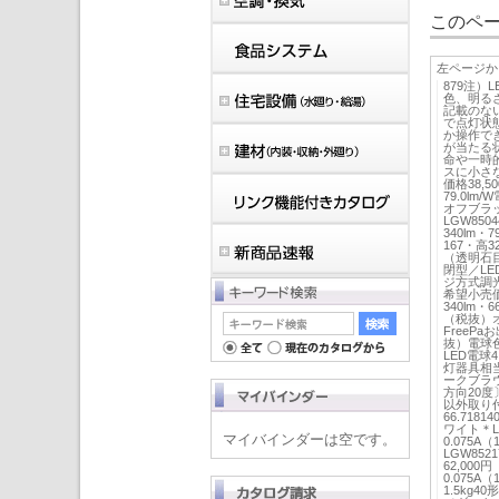
このペー
左ページか
879注
色、明る
記載のな
で点灯状
か操作で
が当たる
命や一時
スに小さな
価格38,5
79.0lm
オフブラック
LGW850
340lm・
167・高
（透明石
閉型／L
ジ方式調光不
希望小売価
340lm・
（税抜）オフ
FreePa
抜）電球色2
LED電球4
灯器具相
ークブラ
方向20
以外取り
66.718
ワイト＊LG
マイバインダーは空です。
0.075
LGW852
62,000
0.075A
1.5kg