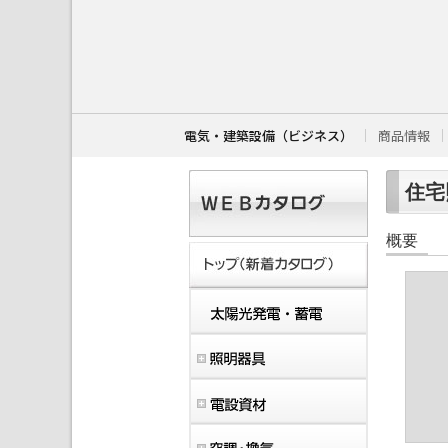
こ
こ
か
ら
本
文
で
す
電気・建築設備（ビジネス）
商品情報
。
住宅照
概要