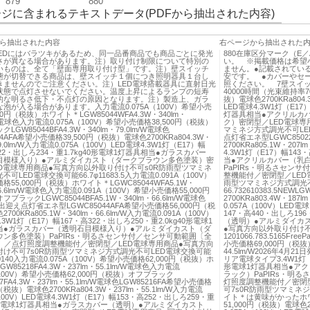
879
880
ジに含まれるテキストデータ(PDFから抽出された内容)
ら抽出された内容
右ページから抽出された
）LEDにはバラツキがあるため、同一品番商品でも商品ごとに発光
880在庫区分マーク（E
さが異なる場合があります。注）取り付け制限について特別の
い。 ※掲載価格は希望
いものは、全て「壁面専用取り付け型」です。注）壁スイッチ
ません。●記載されてい
態が切替できる商品は、壁スイッチ１個につき照明器具１台し
安です。 ●カバーやセー
きませんのでご注意ください。注）LED電球搭載器具に直射日光
照ください。 7壁スイ
状態で点灯させないでください。温度上昇によるランプの短寿
40000時間（光束維持率7
的な明るさ低下・不点灯の原因となります。注）製造上、ガラ
抜）電球色2700KRa804.3
泡が入る場合があります。入力電流0.075A（100V）希望小売
LED電球4.3W1灯（E17
00円（税抜）ホワイト＊LGW85044WFA4.3W・340lm・
灯器具相当●アクリルカ
/W電球色入力電流0.075A（100V）希望小売価格38,500円（税抜）
ク）密閉型／LED電球専
LGW85044BFA4.3W・340lm・79.0lm/W電球色
マミネジ方式調光不可LED電球
44AFA希望小売価格39,500円（税抜）電球色2700KRa804.3W・
点灯省エネ型LGWC8502
79.0lm/W入力電流0.075A（100V）LED電球4.3W1灯（E17）幅
2700KRa805.1W・207
322・出しろ234・重1.7kg40形電球1灯器具相当●ガラスカバー
4.3W1灯（E17）幅143
目模様入り）●アルミダイカスト（ダークブラウン多色塗装）密
当●アクリルカバー（乳
ED電球専用商品●写真方向以外取り付け不可s0R防雨型ツマミネ
PaPIRs・明るさセン
可LED電球交換可能66.7φ11683.5入力電流0.091A（100V）
整機能付／密閉型／LED
格55,000円（税抜）ホワイト＊LGWC85044WFA5.1W・
雨型ツマミネジ方式調光不
66.6lm/W電球色入力電流0.091A（100V）希望小売価格55,000円
66.732610383.5NE
ブラックLGWC85044BFA5.1W・340lm・66.6lm/W電球色
2700KRa803.4W・187
お出迎え点灯省エネ型LGWC85044AFA希望小売価格56,000円（税
0.057A（100V）LE
700KRa805.1W・340lm・66.6lm/W入力電流0.091A（100V）
147・高440・出しろ19
.3W1灯（E17）幅167・高322・出しろ250・重2.0kg40形電球1
（透明）●アルミダイカ
当●ガラスカバー（透明石目模様入り）●アルミダイカスト（ダ
●写真方向以外取り付け不
ウン多色塗装）PaPIRs・明るさセンサ付／センサ可動範囲〔全
1201066.783.5165
度〕／点灯照度調整機能付／密閉型／LED電球専用商品●写真方向
小売価格69,000円（税抜）電
付け不可7s0R防雨型ツマミネジ方式調光不可LED電球交換可能
44.5lm/W2026年4月
140140入力電流0.075A（100V）希望小売価格62,000円（税抜）ホ
リア電球タイプ3.4W1灯（E
W85218FA4.3W・237lm・55.1lm/W電球色入力電流
形電球1灯器具相当●ア
A（100V）希望小売価格62,000円（税抜）オフブラック
ラック）PaPIRs・明
17FA4.3W・237lm・55.1lm/W電球色LGW85216FA希望小売価格
灯照度調整機能付／密閉
円（税抜）電球色2700KRa804.3W・237lm・55.1lm/W入力電流
可7s0R防雨型ツマミネジ方式
（100V）LED電球4.3W1灯（E17）幅153・高252・出しろ259・重
イト＊は黄味がかったホワ
40形電球1灯器具相当●ガラスカバー（透明）●アルミダイカスト
51,000円（税抜）電球色27