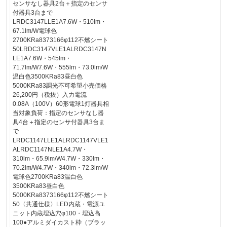
センサなし器具2台＋指定のセンサ
付器具3台まで
LRDC3147LLE1A7.6W・510lm・
67.1lm/W電球色
2700KRa8373166φ112不燃シート
50LRDC3147VLE1ALRDC3147N
LE1A7.6W・545lm・
71.7lm/W7.6W・555lm・73.0lm/W
温白色3500KRa83昼白色
5000KRa83調光不可希望小売価格
26,200円（税抜）入力電流
0.08A（100V）60形電球1灯器具相
当対象負荷：指定のセンサなし器
具4台＋指定のセンサ付器具3台ま
で
LRDC1147LLE1ALRDC1147VLE1
ALRDC1147NLE1A4.7W・
310lm・65.9lm/W4.7W・330lm・
70.2lm/W4.7W・340lm・72.3lm/W
電球色2700KRa83温白色
3500KRa83昼白色
5000KRa8373166φ112不燃シート
50〈共通仕様〉LED内蔵・電源ユ
ニット内蔵埋込穴φ100・埋込高
100●アルミダイカスト枠（ブラッ