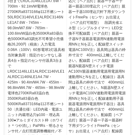
3台までLRDC3146LLE1A7.6W・
込穴［ペア点灯］親器ー子器ー子
700lm・92.1lm/W電球色
器ー親器100埋込穴［ペア点灯］親
2700KRa8373166φ112不燃シート
器ー子器100埋込穴軒下用ダウンラ
50LRDC3146VLE1ALRDC3146N
イトFreePa（センサ）お出迎え
LE1A7.6W・745lm・
（ペア点灯可能型） 段調光省エ
98.0lm/W7.6W・765lm・
ネ型（シンプルタイマー）LED交
100.6lm/W温白色3500KRa83昼白
換不可配線図［ペア点灯］親器ー
色5000KRa83調光不可希望小売価
子器N子器親器電源用N連動用電源
格26,200円（税抜）入力電流
用NNとNを正しく配線壁スイッチ
0.08A（100V）60形電球1灯器具相
電源AC100V注）器具間は器具の枠
当対象負荷：指定のセンサなし器
外寸法で 400mm以上離してくだ
具4台＋指定のセンサ付器具3台ま
さい。配線図［ペア点灯］親器ー
で
親器N親器N壁スイッチ電源
LRDC1146LLE1ALRDC1146VLE1
AC100V親器連動用電源用電源用N
ALRDC1146NLE1A4.7W・
連動用NとNを正しく配線注）器具
425lm・90.4lm/W4.7W・455lm・
間は器具の枠外寸法で 400mm以
96.8lm/W4.7W・465lm・98.9lm/W
上離してください。N親器N壁スイ
電球色2700KRa83温白色
ッチ電源AC100V連動用電源用電源
3500KRa83昼白色
用NNとNを正しく配線連動用子器
5000KRa8373166φ112不燃シート
親器電源用N電源用N子器注）器具
50〈共通仕様〉LED内蔵・電源ユ
間は器具の枠外寸法で 400mm以
ニット内蔵埋込穴φ100・埋込高
上離してください。配線図［ペア
100●アルミダイカスト枠（ホワイ
点灯］親器ー子器ー子器ー親器軒
ト＊つや消し）PaPIRs・明るさセ
下用ダウンライトFreePa（セン
ンサ付／点灯照度調整機能付／不
サ）お出迎え（ペア点灯）配線図