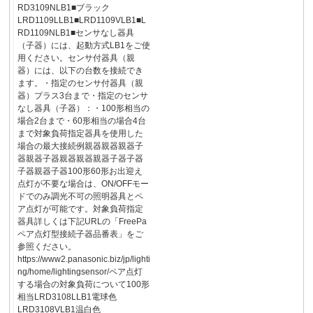
RD3109NLB1■ブラック
LRD1109LLB1■LRD1109VLB1■L
RD1109NLB1■センサなし器具
（子器）には、起動方式LB1をご使
用ください。センサ付器具（親
器）には、以下の台数を接続でき
ます。・指定のセンサ付器具（親
器）プラス3台まで・指定のセンサ
なし器具（子器）：・100形相当の
場合2台まで・60形相当の場合4台
まで対象負荷指定器具を使用した
場合の最大接続例親器親器親器子
器親器子器親器親器親器子器子器
子器親器子器100形60形お出迎え
点灯が不要な場合は、ON/OFFモー
ドでのみ調光不可の照明器具とペ
ア点灯が可能です。対象負荷指定
器具詳しくは下記URLの「FreePa
ペア点灯型接続子器品番表」をご
参照ください。
https://www2.panasonic.biz/jp/lighti
ng/home/lightingsensor/ペア点灯
する場合の対象負荷について100形
相当LRD3108LLB1電球色
LRD3108VLB1温白色