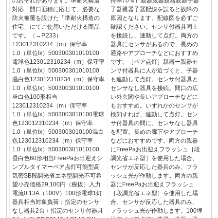
のおそれがあります。準耐火構造
持率70％）親器親器親器親器子器
対応 開口面積に応じて、必要な
子器親器子器配線を誤ると故障の
防火被覆を設けた「準耐火構造の
原因となります。配線図を必ずご
住宅」にてご使用いただける商品
確認ください。センサ付器具同士
です。（→P.233）
を接続し、連動して点灯。両方の
123012310234（m）保守率
器具にセンサがあるので、長めの
1.0（単位Ix）500300301010100
通路やアプローチなどにおすすめ
電球色123012310234（m）保守率
です。［ペア点灯］親器ー親器セ
1.0（単位Ix）500300301010100
ンサ付器具に人が近づくと、子器
温白色123012310234（m）保守率
も連動して点灯。センサ付器具と
1.0（単位Ix）500300301010100
センサなし器具を接続。間口の広
昼白色100形相当
い外玄関や長いアプローチなどに
123012310234（m）保守率
もおすすめ。いずれかのセンサが
1.0（単位Ix）5003003010100電球
検知すれば、連動して点灯。セン
色123012310234（m）保守率
サ付器具の間に、センサなし器具
1.0（単位Ix）5003003010100温白
を配置。長めの廊下やアプローチ
色123012310234（m）保守率
などにおすすめです。両方の親器
1.0（単位Ix）500300301010100
にFreePaお出迎えフラッシュ［段
昼白色60形相当FreePaお出迎えシ
調光省エネ型］を使用した場合、
ンプルタイマーペア点灯可能型高
センサが反応した器具のみ、フラ
気密SB段調光省エネ型調光不可希
ッシュ光が作動します。両方の親
望小売価格29,100円（税抜）入力
器にFreePaお出迎えフラッシュ
電流0.13A（100V）100形電球1灯
［段調光省エネ型］を使用した場
器具相当対象負荷：指定のセンサ
合、センサが反応した器具のみ、
なし器具2台＋指定のセンサ付器具
フラッシュ光が作動します。100埋