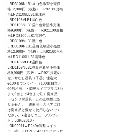
LRD3108NLB1昼白色希望小売価
格12,900円（税抜）→P.92160形相
当LRD1108LLB1電球色
LRD1108VLB1温白色
LRD1108NLB1昼白色希望小売価
格9,900円（税抜）→P.921100形相
当LRD3109LLB1電球色
LRD3109VLB1温白色
LRD3109NLB1昼白色希望小売価
格12,900円（税抜）→P.92160形相
当LRD1109LLB1電球色
LRD1109VLB1温白色
LRD1109NLB1昼白色希望小売価
格9,900円（税抜）→P.921指定の
センサなし器具（子器）埋込穴
φ100ダウンライト（100形相当／
60形相当）・調光タイププラス3台
まで2台まで4台まで注）従来品
（センサ付器具）との互換性はあ
りません。 親器同士のペア点灯
は従来品と混ぜて使用しないでく
ださい。●適合リニューアルプレー
ト：LGK02010・
LGK02011→P.249●調整スイッ
チ 詳しくはP.C-14321ひとセンサ