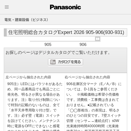
電気・建築設備（ビジネス）
住宅照明総合カタログExpert 2026 905-906(930-931)
905
906
お探しのページはデジタルカタログでご覧いただけます。
左ページから抽出された内容
右ページから抽出された内容
905注）LEDにはバラツキがあるた
906在庫区分マーク（E／A／B）に
め、同一品番商品でも商品ごとに
ついては、D-1頁をご参照くださ
発光色、明るさが異なる場合があ
い。 ※掲載価格は希望小売価格
ります。注）取り付け制限につい
です。消費税・工事費は含まれて
て特別の記載のないものは、全て
おりません。●記載されている
「水平天井専用取り付け型」で
「◯◯形相当」の表現は、明るさ
す。注）必ず壁（電源）スイッチ
のひとつの目安です。7壁スイッチ
を設けてください。メンテナンス
切替（センサ←→連続点灯）s0W
時に電源をOFFにできないと感電
光束維持時間40000時間（光束維