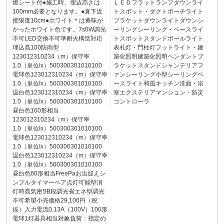
燃シート付●施工時、埋込高さは
ＬＥＤフラットランプダウンライ
100mm必要となります。●直下近
トスポット・ダクトポーチライト
接限度10cm●ホワイト＊は黄味が
ブラケットダウンライトダウンシ
かったホワイト色です。7s0W調光
ーリングシーリング・ベースライ
不可LED交換不可準耐火構造対応
トスポットスタンドポールライト
埋込高100防雨型
表札灯・門柱灯フットライト・建
123012310234（m）保守率
築化照明建築化照明ペンダントブ
1.0（単位Ix）500300301010100
ラケットスタンドシャンデリアフ
電球色123012310234（m）保守率
ァンシーリング小型シーリングベ
1.0（単位Ix）500300301010100
ースライト和風キッチン洗面・浴
温白色123012310234（m）保守率
室エクステリアマンション・防災
1.0（単位Ix）500300301010100
コントローラ
昼白色100形相当
123012310234（m）保守率
1.0（単位Ix）500300301010100
電球色123012310234（m）保守率
1.0（単位Ix）500300301010100
温白色123012310234（m）保守率
1.0（単位Ix）500300301010100
昼白色60形相当FreePaお出迎えシ
ンプルタイマーペア点灯可能型消
灯時高気密SB段調光省エネ型調光
不可希望小売価格29,100円（税
抜）入力電流0.13A（100V）100形
電球1灯器具相当対象負荷：指定の