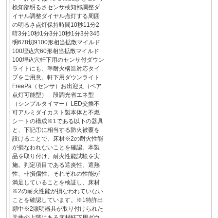
検知部明るさセンサ検知部調整ダ
イヤル調整ダイヤル点灯する周囲
の明るさ点灯保持時間10秒11分2
暗3分10秒1分3分10秒1分3分345
明678切9100形相当拡散マイルド
100埋込穴60形相当拡散マイルド
100埋込穴軒下用のセンサ付ダウン
ライトにも、準耐火構造対応タイ
プをご用意。軒下用ダウンライト
FreePa（センサ）お出迎え（ペア
点灯可能型） 段調光省エネ型
（シンプルタイマー）LED交換不
可アルミダイカスト製本体と不燃
シートの構成※1である以下の器具
と、下記①に相当する防火被覆を
設けることで、床材※2の耐火性能
が損なわれないことを確認。本製
品を取り付け、耐火性能試験を実
施。判定項目である遮炎性、遮熱
性、非損傷性、それぞれの性能が
満足していることを検証し、床材
※2の耐火性能が損なわれていない
ことを確認しています。※1特許出
願中※2照明器具が取り付けられた
天井の上階にある床材軒下用ダウ