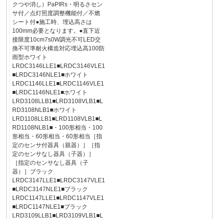
クつや消し）PaPIRs・明るさセン
サ付／点灯照度調整機能付／不燃
シート付●施工時、埋込高さは
100mm必要となります。●直下近
接限度10cm7s0W調光不可LED交
換不可準耐火構造対応埋込高100防
雨型ホワイト
LRDC3146LLE1■LRDC3146VLE1
■LRDC3146NLE1■ホワイト
LRDC1146LLE1■LRDC1146VLE1
■LRDC1146NLE1■ホワイト
LRD3108LLB1■LRD3108VLB1■L
RD3108NLB1■ホワイト
LRD1108LLB1■LRD1108VLB1■L
RD1108NLB1■・100形相当・100
形相当・60形相当・60形相当［指
定のセンサ付器具（親器）］［指
定のセンサなし器具（子器）］
［指定のセンサなし器具（子
器）］ブラック
LRDC3147LLE1■LRDC3147VLE1
■LRDC3147NLE1■ブラック
LRDC1147LLE1■LRDC1147VLE1
■LRDC1147NLE1■ブラック
LRD3109LLB1■LRD3109VLB1■L