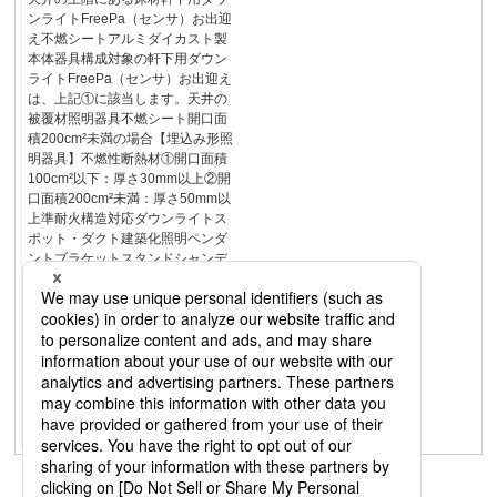
ンライトFreePa（センサ）お出迎
え不燃シートアルミダイカスト製
本体器具構成対象の軒下用ダウン
ライトFreePa（センサ）お出迎え
は、上記①に該当します。天井の
被覆材照明器具不燃シート開口面
積200cm²未満の場合【埋込み形照
明器具】不燃性断熱材①開口面積
100cm²以下：厚さ30mm以上②開
口面積200cm²未満：厚さ50mm以
上準耐火構造対応ダウンライトス
ポット・ダクト建築化照明ペンダ
ントブラケットスタンドシャンデ
リアファンシーリング小型シーリ
ングベースライト和風キッチン洗
面・浴室エクステリアマンショ
ン・防災コントローラＬＥＤフラ
ットランプポーチライトブラケッ
トダウンライトダウンシーリング
シーリング・ベースライトスポッ
トスタンドポールライト表札灯・
門柱灯フットライト・建築化照明