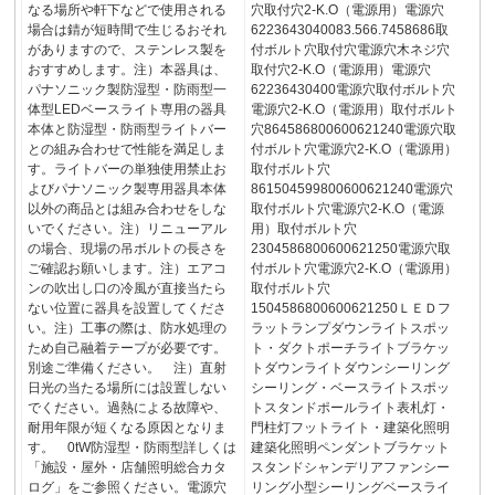
なる場所や軒下などで使用される
穴取付穴2-K.O（電源用）電源穴
場合は錆が短時間で生じるおそれ
6223643040083.566.7458686取
がありますので、ステンレス製を
付ボルト穴取付穴電源穴木ネジ穴
おすすめします。注）本器具は、
取付穴2-K.O（電源用）電源穴
パナソニック製防湿型・防雨型一
62236430400電源穴取付ボルト穴
体型LEDベースライト専用の器具
電源穴2-K.O（電源用）取付ボルト
本体と防湿型・防雨型ライトバー
穴864586800600621240電源穴取
との組み合わせで性能を満足しま
付ボルト穴電源穴2-K.O（電源用）
す。ライトバーの単独使用禁止お
取付ボルト穴
よびパナソニック製専用器具本体
861504599800600621240電源穴
以外の商品とは組み合わせをしな
取付ボルト穴電源穴2-K.O（電源
いでください。注）リニューアル
用）取付ボルト穴
の場合、現場の吊ボルトの長さを
2304586800600621250電源穴取
ご確認お願いします。注）エアコ
付ボルト穴電源穴2-K.O（電源用）
ンの吹出し口の冷風が直接当たら
取付ボルト穴
ない位置に器具を設置してくださ
1504586800600621250ＬＥＤフ
い。注）工事の際は、防水処理の
ラットランプダウンライトスポッ
ため自己融着テープが必要です。
ト・ダクトポーチライトブラケッ
別途ご準備ください。 注）直射
トダウンライトダウンシーリング
日光の当たる場所には設置しない
シーリング・ベースライトスポッ
でください。過熱による故障や、
トスタンドポールライト表札灯・
耐用年限が短くなる原因となりま
門柱灯フットライト・建築化照明
す。 0tW防湿型・防雨型詳しくは
建築化照明ペンダントブラケット
「施設・屋外・店舗照明総合カタ
スタンドシャンデリアファンシー
ログ」をご参照ください。電源穴
リング小型シーリングベースライ