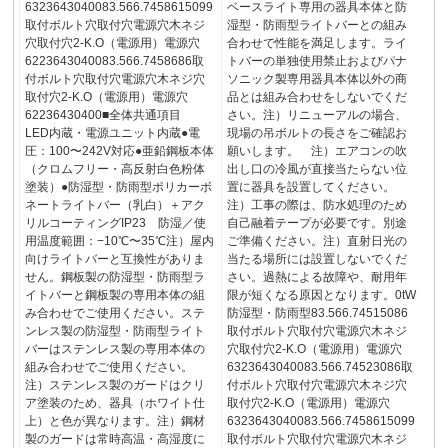
6323643040083.566.7458615099
ベースライト専用の器具本体と防
取付ボルト穴取付穴電源穴木ネジ
湿型・防雨型ライトバーとの組み
穴取付穴2-K.O（電源用）電源穴
合わせで性能を満足します。ライ
6223643040083.566.7458686取
トバーの単独使用禁止およびパナ
付ボルト穴取付穴電源穴木ネジ穴
ソニック製専用器具本体以外の商
取付穴2-K.O（電源用）電源穴
品とは組み合わせをしないでくだ
62236430400■全体共通項目
さい。注）リニューアルの場合、
LED内蔵・電源ユニット内蔵●電
現場の吊ボルトの長さをご確認お
圧：100〜242V対応●亜鉛鋼板本体
願いします。 注）エアコンの吹
（クロムフリー・高反射白色粉体
出し口の冷風が直接当たらない位
塗装）●防湿型・防雨型ポリカーボ
置に器具を設置してください。
ネートライトバー（乳白）＋アク
注）工事の際は、防水処理のため
リルコーティングIP23 防湿／使
自己融着テープが必要です。別途
用温度範囲：−10℃〜35℃注）屋内
ご準備ください。注）直射日光の
向けライトバーと互換性がありま
当たる場所には設置しないでくだ
せん。鋼板製の防湿型・防雨型ラ
さい。過熱による故障や、耐用年
イトバーと鋼板製の専用本体の組
限が短くなる原因となります。0tW
み合わせでご使用ください。ステ
防湿型・防雨型83.566.74515086
ンレス製の防湿型・防雨型ライト
取付ボルト穴取付穴電源穴木ネジ
バーはステンレス製の専用本体の
穴取付穴2-K.O（電源用）電源穴
組み合わせでご使用ください。
6323643040083.566.74523086取
注）ステンレス製のガードはクリ
付ボルト穴取付穴電源穴木ネジ穴
ア塗装のため、器具（ホワイト仕
取付穴2-K.O（電源用）電源穴
上）と色が異なります。注）鋼材
6323643040083.566.7458615099
製のガードは常時高温・高湿度に
取付ボルト穴取付穴電源穴木ネジ