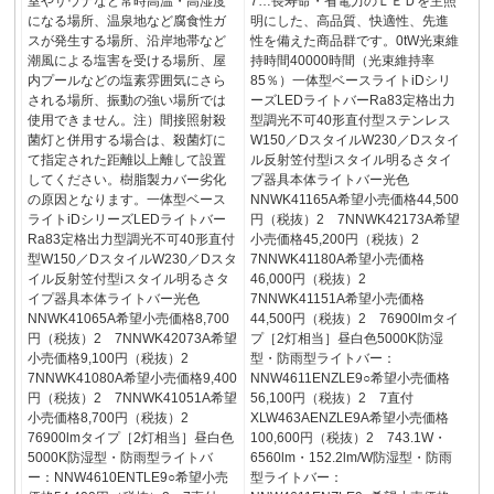
室やサウナなど常時高温・高湿度
7…長寿命・省電力のＬＥＤを主照
になる場所、温泉地など腐食性ガ
明にした、高品質、快適性、先進
スが発生する場所、沿岸地帯など
性を備えた商品群です。0tW光束維
潮風による塩害を受ける場所、屋
持時間40000時間（光束維持率
内プールなどの塩素雰囲気にさら
85％）一体型ベースライトiDシリ
される場所、振動の強い場所では
ーズLEDライトバーRa83定格出力
使用できません。注）間接照射殺
型調光不可40形直付型ステンレス
菌灯と併用する場合は、殺菌灯に
W150／DスタイルW230／Dスタイ
て指定された距離以上離して設置
ル反射笠付型iスタイル明るさタイ
してください。樹脂製カバー劣化
プ器具本体ライトバー光色
の原因となります。一体型ベース
NNWK41165A希望小売価格44,500
ライトiDシリーズLEDライトバー
円（税抜）2 7NNWK42173A希望
Ra83定格出力型調光不可40形直付
小売価格45,200円（税抜）2
型W150／DスタイルW230／Dスタ
7NNWK41180A希望小売価格
イル反射笠付型iスタイル明るさタ
46,000円（税抜）2
イプ器具本体ライトバー光色
7NNWK41151A希望小売価格
NNWK41065A希望小売価格8,700
44,500円（税抜）2 76900lmタイ
円（税抜）2 7NNWK42073A希望
プ［2灯相当］昼白色5000K防湿
小売価格9,100円（税抜）2
型・防雨型ライトバー：
7NNWK41080A希望小売価格9,400
NNW4611ENZLE9○希望小売価格
円（税抜）2 7NNWK41051A希望
56,100円（税抜）2 7直付
小売価格8,700円（税抜）2
XLW463AENZLE9A希望小売価格
76900lmタイプ［2灯相当］昼白色
100,600円（税抜）2 743.1W・
5000K防湿型・防雨型ライトバ
6560lm・152.2lm/W防湿型・防雨
ー：NNW4610ENTLE9○希望小売
型ライトバー：