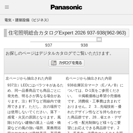
電気・建築設備（ビジネス）
住宅照明総合カタログExpert 2026 937-938(962-963)
937
938
お探しのページはデジタルカタログでご覧いただけます。
左ページから抽出された内容
右ページから抽出された内容
937注）LEDにはバラツキがあるた
938在庫区分マーク（E／A／B）に
め、同一品番商品でも商品ごとに
ついては、D-1頁をご参照くださ
発光色、明るさが異なる場合があ
い。 ※掲載価格は希望小売価格
ります。注）軒下など雨線内で使
です。消費税・工事費は含まれて
用できます。ただし、次の場所で
おりません。2 3…先端技術・優
は使用しないでください。落下・
れたデザイン性などを持ち合わせ
感電・火災の原因となります。風
た商品群です。28…省エネ・デザ
除けのない建物の屋上・山稜・橋
イン性・配光制御など様々なご要
梁などの風の強い場所、業務用浴
望にお応えできる商品群です。2