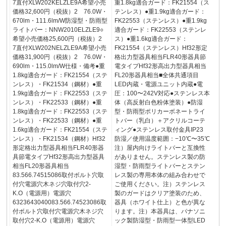
7直付XLW202KELZLE9A希望小売
重1.8kg適合ガード：FK21554（ス
価格32,600円（税抜）2 76.0W・
テンレス）●重1.9kg適合ガード：
670lm・111.6lm/W防湿型・防雨型
FK22553（ステンレス）●重1.9kg
ライトバー：NNW2010ELZLE9○
適合ガード：FK22553（ステンレ
希望小売価格25,600円（税抜）2
ス）●重1.6kg適合ガード：
7直付XLW202NELZLE9A希望小売
FK21554（ステンレス）Hf32形定
価格31,900円（税抜）2 76.0W・
格出力型器具相当FLR40形器具節
690lm・115.0lm/W仕様・備考●重
電タイプHf32形高出力型器具相当
1.8kg適合ガード：FK21554（ステ
FL20形器具相当■全体共通項目
ンレス）・FK21534（鋼材）●重
LED内蔵・電源ユニット内蔵●電
1.9kg適合ガード：FK22553（ステ
圧：100〜242V対応●ステンレス本
ンレス）・FK22533（鋼材）●重
体（高反射白色粉体塗装）●防湿
1.8kg適合ガード：FK22553（ステ
型・防雨型ポリカーボネートライ
ンレス）・FK22533（鋼材）●重
トバー（乳白）＋アクリルコーテ
1.6kg適合ガード：FK21554（ステ
ィング●ステンレス取付金具IP23
ンレス）・FK21534（鋼材）Hf32
防湿／使用温度範囲：−10℃〜35℃
形定格出力型器具相当FLR40形器
注）屋内向けライトバーと互換性
具節電タイプHf32形高出力型器具
がありません。ステンレス製の防
相当FL20形器具相当
湿型・防雨型ライトバーとステン
83.566.74515086取付ボルト穴取
レス製の専用本体の組み合わせで
付穴電源穴木ネジ穴取付穴2-
ご使用ください。注）ステンレス
K.O（電源用）電源穴
製のガードはクリア塗装のため、
6323643040083.566.74523086取
器具（ホワイト仕上）と色が異な
付ボルト穴取付穴電源穴木ネジ穴
ります。注）本器具は、パナソニ
取付穴2-K.O（電源用）電源穴
ック製防湿型・防雨型一体型LED