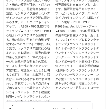
イン。・ランプ交換で配光・明る
センサタイプセンサタイプ壁面取
さ・光色の変更が可能。・灯具の
付専用※取付自在タイプも あり
可動域が広く、照射角度も細かく
ます。据置取付専用センサタイ
設定。センサタイプ主張しないデ
プ、センサなしタイプ、スパイク
ザインでエクステリア空間に溶け
タイプのラインアップ。LEDハイ
込みます。ポールタイプもライン
ビーム電球→P.950・P.958・
アップ。→P.959・P.965LEDフラ
P.969SmartArchiスマートアーキ
ットランプ→P.947・P.951・P.961
→P.997・P.998・P.1000壁面取付
心地よいエクステリアを演出す
専用※取付自在タイプも ありま
る、光の制御。明るさが自動で変
す。スパイクタイプＬＥＤフラッ
化する2つのタイプをご用意。ゆら
トランプダウンライトスポット・
ぐ光で、エクステリア空間に心地
ダクトポーチライトブラケットダ
よさを。自動調光で、深夜の防犯
ウンライトダウンシーリングシー
対策と光害対策に。蛍の光をイメ
リング・ベースライトスポットス
ージした規則的な明るさの変化
タンドポールライト表札灯・門柱
で、より演出性の高いエクステリ
灯フットライト・建築化照明建築
ア空間に。電源を入れたときは明
化照明ペンダントブラケットスタ
るく点灯して演出・お出迎え。深
ンドシャンデリアファンシーリン
夜は30％の明るさに自動で切り替
グ小型シーリングベースライト和
わり、常夜灯に。ゆらぎ点灯タイ
風キッチン洗面・浴室エクステリ
プホタルタイマー調光タイプダウ
アマンション・防災コントローラ
ンライトスポット・ダクト建築化
照明ペンダントブラケットスタン
ドシャンデリアファンシーリング
小型シーリングベースライト和風