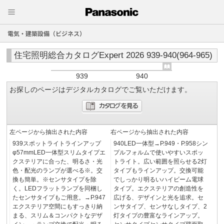
電気・建築設備（ビジネス）
住宅照明総合カタログExpert 2026 939-940(964-965)
939
940
お探しのページはデジタルカタログでご覧いただけます。
左ページから抽出された内容
右ページから抽出された内容
939スポットライトラインアップ
940LED一体型→P.949・P.958シン
φ57mmLED一体型スリムタイプエ
プルフォルムで使いやすいスポッ
クステリアに合った、明るさ・光
トライト。広い範囲を照らせる2灯
色・配光のランプが選べる※。交
タイプもラインアップ。交換可能
換も簡単。※センサタイプを除
でしっかり明るいハイビーム電球
く。LEDフラットランプを同梱し
タイプ。エクステリアの創造性を
たセンサタイプもご用意。→P.947
広げる、デザインと光を追求。セ
エクステリア空間にもすっきり納
ンサタイプ、センサなしタイプ、2
まる、スリム＆コンパクトなデザ
灯タイプの豊富なラインアップ。