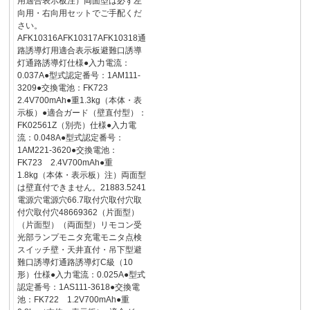
用適合表示板注）両面型は必ず左
向用・右向用セットでご手配くだ
さい。
AFK10316AFK10317AFK10318通
路誘導灯用適合表示板避難口誘導
灯通路誘導灯仕様●入力電流：
0.037A●型式認定番号：1AM111-
3209●交換電池：FK723
2.4V700mAh●重1.3kg（本体・表
示板）●適合ガード（壁直付型）：
FK02561Z（別売）仕様●入力電
流：0.048A●型式認定番号：
1AM221-3620●交換電池：
FK723 2.4V700mAh●重
1.8kg（本体・表示板）注）両面型
は壁直付できません。21883.5241
電源穴電源穴66.7取付穴取付穴取
付穴取付穴48669362（片面型）
（片面型）（両面型）リモコン受
光部ランプモニタ充電モニタ点検
スイッチ壁・天井直付・吊下型避
難口誘導灯通路誘導灯C級（10
形）仕様●入力電流：0.025A●型式
認定番号：1AS111-3618●交換電
池：FK722 1.2V700mAh●重