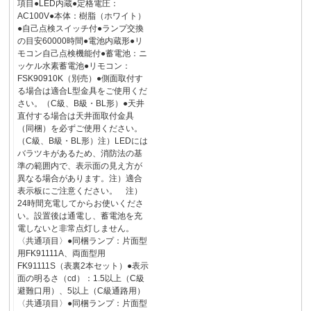
項目●LED内蔵●定格電圧：
AC100V●本体：樹脂（ホワイト）
●自己点検スイッチ付●ランプ交換
の目安60000時間●電池内蔵形●リ
モコン自己点検機能付●蓄電池：ニ
ッケル水素蓄電池●リモコン：
FSK90910K（別売）●側面取付す
る場合は適合L型金具をご使用くだ
さい。（C級、B級・BL形）●天井
直付する場合は天井面取付金具
（同梱）を必ずご使用ください。
（C級、B級・BL形）注）LEDには
バラツキがあるため、消防法の基
準の範囲内で、表示面の見え方が
異なる場合があります。注）適合
表示板にご注意ください。 注）
24時間充電してからお使いくださ
い。設置後は通電し、蓄電池を充
電しないと非常点灯しません。
〈共通項目〉●同梱ランプ：片面型
用FK91111A、両面型用
FK91111S（表裏2本セット）●表示
面の明るさ（cd）：1.5以上（C級
避難口用）、5以上（C級通路用）
〈共通項目〉●同梱ランプ：片面型