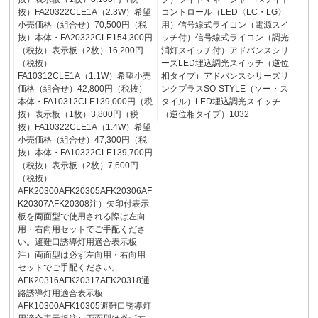
抜）FA20322CLE1A（2.3W）希望
コントロール（LED〈LC・LG〉
小売価格（組合せ）70,500円（税
用）信号線式ライコン（電源スイ
抜）本体・FA20322CLE154,300円
ッチ付）信号線式ライコン（調光
（税抜）表示板（2枚）16,200円
消灯スイッチ付）アドバンスシリ
（税抜）
ーズLED埋込調光スイッチ（逆位
FA10312CLE1A（1.1W）希望小売
相タイプ）アドバンスシリーズリ
価格（組合せ）42,800円（税抜）
ンクプラスSO-STYLE（ソー・ス
本体・FA10312CLE139,000円（税
タイル）LED埋込調光スイッチ
抜）表示板（1枚）3,800円（税
（逆位相タイプ）1032
抜）FA10322CLE1A（1.4W）希望
小売価格（組合せ）47,300円（税
抜）本体・FA10322CLE139,700円
（税抜）表示板（2枚）7,600円
（税抜）
AFK20300AFK20305AFK20306AF
K20307AFK20308注）矢印付表示
板を両面型で使用される際は左向
用・右向用セットでご手配くださ
い。避難口誘導灯用適合表示板
注）両面型は必ず左向用・右向用
セットでご手配ください。
AFK20316AFK20317AFK20318通
路誘導灯用適合表示板
AFK10300AFK10305避難口誘導灯