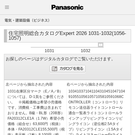
電気・建築設備（ビジネス）
住宅照明総合カタログExpert 2026 1031-1032(1056-
1057)
1031
1032
お探しのページはデジタルカタログでご覧いただけます。
左ページから抽出された内容
右ページから抽出された内容
1031在庫区分マーク（E／A／B）
103410371041104310451047104
については、D-1頁をご参照くださ
9105510561057105810591068C
い。 ※掲載価格は希望小売価格
ONTROLLER［コントローラ］リ
です。消費税・工事費は含まれて
モコン送信器ライトコントロール
おりません。B級・BL形（20B形）
適合一覧表ライトコントロールラ
FA20312CLE1A（1.7W）希望小売
インアップリビングライコンリビ
価格（組合せ）63,600円（税抜）
ングライコン（逆位相2.5Aタイ
本体・FA20312CLE155,500円（税
プ）リビングライコン（1.5Aタイ
抜）表示板（1枚）8,100円（税
プ）ライトマネージャーFxライト