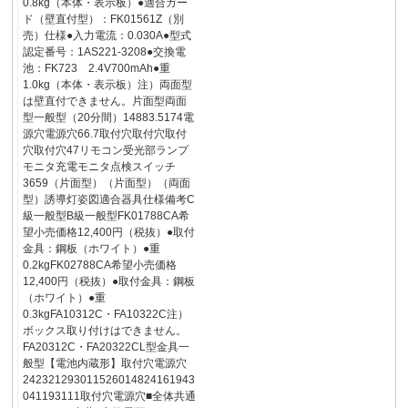
0.8kg（本体・表示板）●適合ガー
ド（壁直付型）：FK01561Z（別
売）仕様●入力電流：0.030A●型式
認定番号：1AS221-3208●交換電
池：FK723 2.4V700mAh●重
1.0kg（本体・表示板）注）両面型
は壁直付できません。片面型両面
型一般型（20分間）14883.5174電
源穴電源穴66.7取付穴取付穴取付
穴取付穴47リモコン受光部ランプ
モニタ充電モニタ点検スイッチ
3659（片面型）（片面型）（両面
型）誘導灯姿図適合器具仕様備考C
級一般型B級一般型FK01788CA希
望小売価格12,400円（税抜）●取付
金具：鋼板（ホワイト）●重
0.2kgFK02788CA希望小売価格
12,400円（税抜）●取付金具：鋼板
（ホワイト）●重
0.3kgFA10312C・FA10322C注）
ボックス取り付けはできません。
FA20312C・FA20322CL型金具一
般型【電池内蔵形】取付穴電源穴
242321293011526014824161943
041193111取付穴電源穴■全体共通