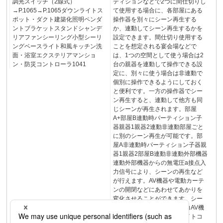
調光スイッチ（2線式）
ティションなどで2つに間仕切りし
→P.1065→P.1065ダウンライトス
て使用する場合に、各部屋にある
ポット・ダクト建築化照明ペンダ
操作器を別々にシーン再生する
ントブラケットスタンドシャンデ
か、連動してシーン再生するかを
リアファンシーリング小型シーリ
設定できます。間仕切り使用する
ングベースライト和風キッチン洗
ことを想定される宴会場などで
面・浴室エクステリアマンショ
は、1つの空間として使う場合は2
ン・防災コントローラ1041
台の親器を連動して操作できる設
定に、別々に使う場合は非連動で
個別に操作できるようにしておく
と便利です。一方の操作器でシー
ン再生すると、連動して他方も同
じシーンが再生されます。部屋
A+部屋B連動時パーティション子
器親器1親器2連動非連動部屋ごと
に別のシーン再生が可能です。部
屋A非連動時パーティション子器親
器1親器2部屋B連動非連動外部機器
連動外部機器からの無電圧a接点入
力信号により、シーンの再生など
が行えます。AV機器や電動カーテ
ンの開閉などにあわせてあかりを
変化させることができます。シー
ン選択モニター信号接点入力AV機
器など接点入力子器親器ライトコ