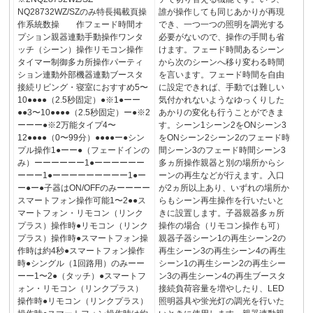
NQ28732WZ/SZのみ特長掲載頁操
誰が操作しても同じあかりが再現
作系統数操 作フェード時間オ
でき、一つ一つの照明を調光する
プション親器連動手動操作ワンタ
必要がないので、操作の手間も省
ッチ（シーン）操作リモコン操作
けます。フェード時間あるシーン
タイマー制御多カ所操作パーティ
から次のシーンへ移り変わる時間
ション連動外部機器連動ブースタ
を言います。フェード時間を自由
接続リビング・寝室におすすめ5〜
に設定できれば、手動では難しい
10●●●●（2.5秒固定）●※1●ーー
気付かれないようなゆっくりした
●●3〜10●●●●（2.5秒固定）ー●※2
あかりの変化も行うことができま
ーーー●※2万能タイプ4〜
す。シーン1シーン2をONシーン3
12●●●●（0〜99分）●●●●ー●シン
をONシーン2シーン2のフェード時
プル操作1●ーー●（フェードインの
間シーン3のフェード時間シーン3
み）ーーーーーー1●ーーーーーー
多ヵ所操作親器と別の場所からシ
ーーー1●ーーーーーーーーー1●ー
ーンの再生などが行えます。入口
ー●ー●子器はON/OFFのみーーーー
が2ヵ所以上あり、いずれの場所か
スマートフォン操作可能1〜2●●ス
らもシーン再生操作を行いたいと
マートフォン・リモコン（リンク
きに設置します。子器親器多ヵ所
プラス）操作時●リモコン（リンク
操作の場合（リモコン操作も可）
プラス）操作時●スマートフォン操
親器子器シーン1の再生シーン2の
作時は約4秒●スマートフォン操作
再生シーン3の再生シーン4の再生
時●シングル（1回路用）のみーー
シーン1の再生シーン2の再生シー
ーー1〜2●（タッチ）●スマートフ
ン3の再生シーン4の再生ブースタ
ォン・リモコン（リンクプラス）
接続負荷容量を増やしたり、LED
操作時●リモコン（リンクプラス）
照明器具や蛍光灯の調光を行いた