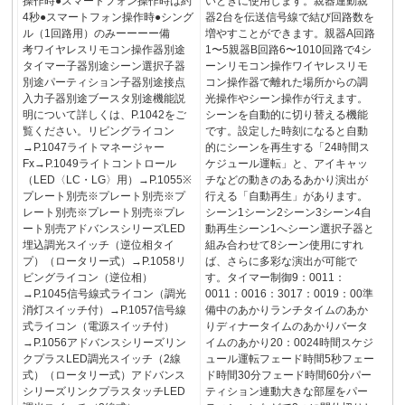
操作時●スマートフォン操作時は約
いときに使用します。親器連動親
4秒●スマートフォン操作時●シング
器2台を伝送信号線で結び回路数を
ル（1回路用）のみーーーー備
増やすことができます。親器A回路
考ワイヤレスリモコン操作器別途
1〜5親器B回路6〜1010回路で4シ
タイマー子器別途シーン選択子器
ーンリモコン操作ワイヤレスリモ
別途パーティション子器別途接点
コン操作器で離れた場所からの調
入力子器別途ブースタ別途機能説
光操作やシーン操作が行えます。
明について詳しくは、P.1042をご
シーンを自動的に切り替える機能
覧ください。リビングライコン
です。設定した時刻になると自動
→P.1047ライトマネージャー
的にシーンを再生する「24時間ス
Fx→P.1049ライトコントロール
ケジュール運転」と、アイキャッ
（LED〈LC・LG〉用）→P.1055※
チなどの動きのあるあかり演出が
プレート別売※プレート別売※プ
行える「自動再生」があります。
レート別売※プレート別売※プレ
シーン1シーン2シーン3シーン4自
ート別売アドバンスシリーズLED
動再生シーン1へシーン選択子器と
埋込調光スイッチ（逆位相タイ
組み合わせて8シーン使用にすれ
プ）（ロータリー式）→P.1058リ
ば、さらに多彩な演出が可能で
ビングライコン（逆位相）
す。タイマー制御9：0011：
→P.1045信号線式ライコン（調光
0011：0016：3017：0019：00準
消灯スイッチ付）→P.1057信号線
備中のあかりランチタイムのあか
式ライコン（電源スイッチ付）
りディナータイムのあかりバータ
→P.1056アドバンスシリーズリン
イムのあかり20：0024時間スケジ
クプラスLED調光スイッチ（2線
ュール運転フェード時間5秒フェー
式）（ロータリー式）アドバンス
ド時間30分フェード時間60分パー
シリーズリンクプラスタッチLED
ティション連動大きな部屋をパー