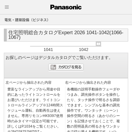
電気・建築設備（ビジネス）
住宅照明総合カタログExpert 2026 1041-1042(1066-
1067)
1041
1042
お探しのページはデジタルカタログでご覧いただけます。
左ページから抽出された内容
右ページから抽出された内容
豊富なラインアップから用途や目
各機能の説明手動操作フェーダや
的にあったライトコントロールを
つまみ、調光操作ボタンを操作し
お選びいただけます。ライトコン
たり、タッチ操作で明るさを調節
トロールラインアップ※124時間ス
できます。シンプルな基本の調光
ケジュール運転、自動再生は使え
操作です。ワンタッチ（シーン）
ません。専用リモコンHK9397使用
操作空間の明るさ（あかりのシー
時のみタイマー設定が可能です。
ン）を記憶させておくことで、複
詳しくはP.1034をご覧ください。
数の照明器具の明るさをワンタッ
※2NQ28752WZ/SZ・
チで切り替える機能です。いつ、