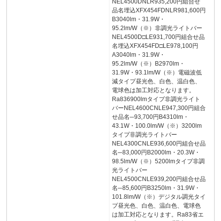
NEL4500DNLR935,200円組合せ
品名埋込XFX454FDNLR981,600円
B3040lm・31.9W・
95.2lm/W（※）非調光ライトバー
NEL4500D□LE931,700円組合せ品
名埋込XFX454FD□LE978,100円
A3040lm・31.9W・
95.2lm/W（※）B2970lm・
31.9W・93.1lm/W（※）電磁波低
減タイプ昼光色、白色、温白色、
電球色は加工対応となります。
Ra836900lmタイプ非調光ライト
バーNEL4600CNLE947,300円組合
せ品名─93,700円B4310lm・
43.1W・100.0lm/W（※）3200lm
タイプ非調光ライトバー
NEL4300CNLE936,600円組合せ品
名─83,000円B2000lm・20.3W・
98.5lm/W（※）5200lmタイプ非調
光ライトバー
NEL4500CNLE939,200円組合せ品
名─85,600円B3250lm・31.9W・
101.8lm/W（※）デジタル調光タイ
プ昼光色、白色、温白色、電球色
は加工対応となります。Ra83省エ