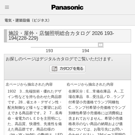
電気・建築設備（ビジネス）
施設・屋外・店舗照明総合カタログ 2026 193-
194(228-229)
193
194
お探しのページはデジタルカタログでご覧いただけます。
左ページから抽出された内容
右ページから抽出された内容
1932 3…先端技術・優れたデザ
在庫区分：E…常備在庫品 A…工
イン性などを持ち合わせた商品群
場在庫品 B…受注品／D…ランプ
です。28…省エネ・デザイン性・
付希望小売価格でランプ同梱包
配光制御など様々なご要望にお応
C…ランプ付希望小売価格でランプ
えできる商品群です。2 7…長寿
別梱包希望小売価格には消費税は
命・省電力のＬＥＤを主照明にし
含まれておりません。希望小売価
た、高品質、快適性、先進性を備
格表示のない商品の納期および価
えた商品群です。商品仕様の
格については、お取引先にお問い
（lm・W・lm/W）の数値は、LED
合わせください。194ベース照明iD