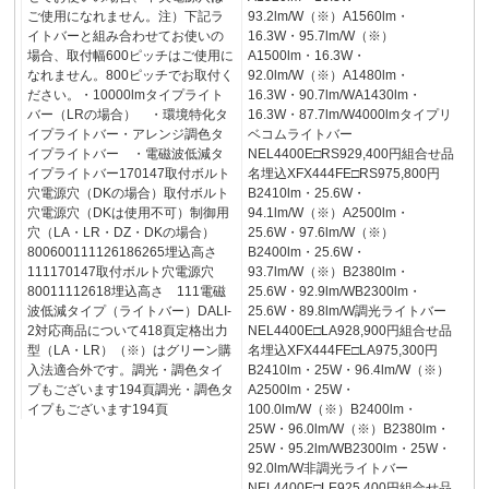
ご使用になれません。注）下記ラ
93.2lm/W（※）A1560lm・
イトバーと組み合わせてお使いの
16.3W・95.7lm/W（※）
場合、取付幅600ピッチはご使用に
A1500lm・16.3W・
なれません。800ピッチでお取付く
92.0lm/W（※）A1480lm・
ださい。・10000lmタイプライト
16.3W・90.7lm/WA1430lm・
バー（LRの場合） ・環境特化タ
16.3W・87.7lm/W4000lmタイプリ
イプライトバー・アレンジ調色タ
ベコムライトバー
イプライトバー ・電磁波低減タ
NEL4400E□RS929,400円組合せ品
イプライトバー170147取付ボルト
名埋込XFX444FE□RS975,800円
穴電源穴（DKの場合）取付ボルト
B2410lm・25.6W・
穴電源穴（DKは使用不可）制御用
94.1lm/W（※）A2500lm・
穴（LA・LR・DZ・DKの場合）
25.6W・97.6lm/W（※）
800600111126186265埋込高さ
B2400lm・25.6W・
111170147取付ボルト穴電源穴
93.7lm/W（※）B2380lm・
80011112618埋込高さ 111電磁
25.6W・92.9lm/WB2300lm・
波低減タイプ（ライトバー）DALI-
25.6W・89.8lm/W調光ライトバー
2対応商品について418頁定格出力
NEL4400E□LA928,900円組合せ品
型（LA・LR）（※）はグリーン購
名埋込XFX444FE□LA975,300円
入法適合外です。調光・調色タイ
B2410lm・25W・96.4lm/W（※）
プもございます194頁調光・調色タ
A2500lm・25W・
イプもございます194頁
100.0lm/W（※）B2400lm・
25W・96.0lm/W（※）B2380lm・
25W・95.2lm/WB2300lm・25W・
92.0lm/W非調光ライトバー
NEL4400E□LE925,400円組合せ品