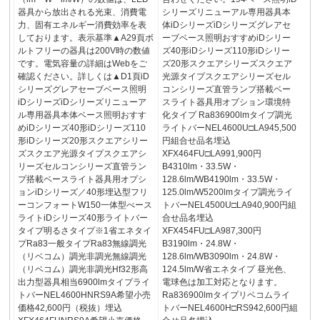
器具から放出される光束、消費電
シリーズリニューアル専用器具本
力、固有エネルギー消費効率を表
体iDシリーズiDシリーズグレアセ
しております。表示基準▲A29頁ボ
ーブベース照明おすすめiDシリー
ルトフリーの器具は200V時の数値
ズ40形iDシリーズ110形iDシリー
です。電気容量の詳細はWebをご
ズ20形スクエアシリーズスクエア
確認ください。詳しくは▲D1頁iD
光源タイプスクエアシリーズセル
シリーズグレアセーブベース照明
コンシリーズ直管ランプ搭載ベー
iDシリーズiDシリーズリニューア
スライト器具用オプション環境特
ル専用器具本体ベース照明おすす
化タイプ Ra836900lmタイプ調光
めiDシリーズ40形iDシリーズ110
ライトバーNEL4600U□LA945,500
形iDシリーズ20形スクエアシリー
円組合せ品名埋込
ズスクエア光源タイプスクエアシ
XFX464FU□LA991,900円
リーズセルコンシリーズ直管ラン
B4310lm・33.5W・
プ搭載ベースライト器具用オプシ
128.6lm/WB4190lm・33.5W・
ョンiDシリーズ／40形埋込型フリ
125.0lm/W5200lmタイプ調光ライ
ーコンフォートW150一体型べース
トバーNEL4500U□LA940,900円組
ライトiDシリーズ40形ライトバー
合せ品名埋込
タイプ明るさタイプ※1省エネタイ
XFX454FU□LA987,300円
プRa83一般タイプRa83無線調光
B3190lm・24.8W・
（リベコム）調光非調光無線調光
128.6lm/WB3090lm・24.8W・
（リベコム）調光非調光Hf32形高
124.5lm/W省エネタイプ 昼光色、
出力型器具相当6900lmタイプライ
電球色は加工対応となります。
トバーNEL4600HNRS9A希望小売
Ra836900lmタイプリベコムライ
価格42,600円（税抜）埋込
トバーNEL4600H□RS942,600円組