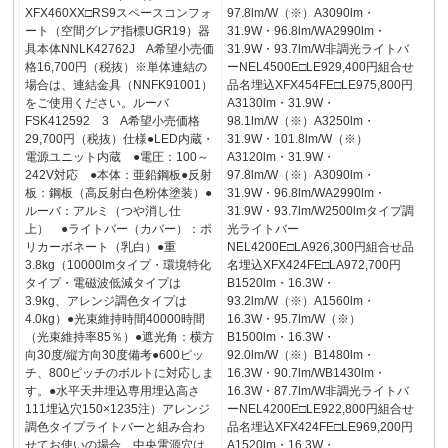
XFX460XX□RS9スペースコンフォ
97.8lm/W（※）A3090lm・
ート（空間グレア指標UGR19）器
31.9W・96.8lm/WA2990lm・
具本体NNLK42762J A希望小売価
31.9W・93.7lm/W非調光ライトバ
格16,700円（税抜）※単体連結の
ーNEL4500E□LE929,400円組合せ
場合は、連結金具（NNFK91001）
品名埋込XFX454FE□LE975,800円
をご使用ください。ルーバ
A3130lm・31.9W・
FSK412592 3 A希望小売価格
98.1lm/W（※）A3250lm・
29,700円（税抜）仕様●LED内蔵・
31.9W・101.8lm/W（※）
電源ユニット内蔵 ●電圧：100～
A3120lm・31.9W・
242V対応 ●本体：亜鉛鋼板●反射
97.8lm/W（※）A3090lm・
板：鋼板（高反射白色粉体塗装）●
31.9W・96.8lm/WA2990lm・
ルーバ：アルミ（つや消し仕
31.9W・93.7lm/W2500lmタイプ調
上） ●ライトバー（カバー）：ポ
光ライトバー
リカーボネート（乳白）●重
NEL4200E□LA926,300円組合せ品
3.8kg（10000lmタイプ・環境特化
名埋込XFX424FE□LA972,700円
タイプ・電磁波低減タイプは
B1520lm・16.3W・
3.9kg、アレンジ調色タイプは
93.2lm/W（※）A1560lm・
4.0kg）●光束維持時間40000時間
16.3W・95.7lm/W（※）
（光束維持率85％）●遮光角：横方
B1500lm・16.3W・
向30度/縦方向30度備考●600ピッ
92.0lm/W（※）B1480lm・
チ、800ピッチのボルトに対応しま
16.3W・90.7lm/WB1430lm・
す。●水平天井埋込専用埋込高さ
16.3W・87.7lm/W非調光ライトバ
111埋込穴150×1235注）アレンジ
ーNEL4200E□LE922,800円組合せ
調色タイプライトバーと組み合わ
品名埋込XFX424FE□LE969,200円
せてお使いの場合、中央電源穴は
A1520lm・16.3W・