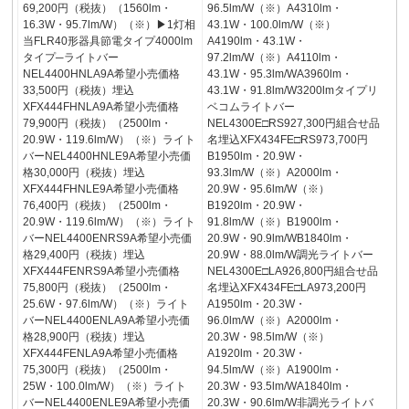
69,200円（税抜）（1560lm・
96.5lm/W（※）A4310lm・
16.3W・95.7lm/W）（※）▶1灯相
43.1W・100.0lm/W（※）
当FLR40形器具節電タイプ4000lm
A4190lm・43.1W・
タイプ─ライトバー
97.2lm/W（※）A4110lm・
NEL4400HNLA9A希望小売価格
43.1W・95.3lm/WA3960lm・
33,500円（税抜）埋込
43.1W・91.8lm/W3200lmタイプリ
XFX444FHNLA9A希望小売価格
ベコムライトバー
79,900円（税抜）（2500lm・
NEL4300E□RS927,300円組合せ品
20.9W・119.6lm/W）（※）ライト
名埋込XFX434FE□RS973,700円
バーNEL4400HNLE9A希望小売価
B1950lm・20.9W・
格30,000円（税抜）埋込
93.3lm/W（※）A2000lm・
XFX444FHNLE9A希望小売価格
20.9W・95.6lm/W（※）
76,400円（税抜）（2500lm・
B1920lm・20.9W・
20.9W・119.6lm/W）（※）ライト
91.8lm/W（※）B1900lm・
バーNEL4400ENRS9A希望小売価
20.9W・90.9lm/WB1840lm・
格29,400円（税抜）埋込
20.9W・88.0lm/W調光ライトバー
XFX444FENRS9A希望小売価格
NEL4300E□LA926,800円組合せ品
75,800円（税抜）（2500lm・
名埋込XFX434FE□LA973,200円
25.6W・97.6lm/W）（※）ライト
A1950lm・20.3W・
バーNEL4400ENLA9A希望小売価
96.0lm/W（※）A2000lm・
格28,900円（税抜）埋込
20.3W・98.5lm/W（※）
XFX444FENLA9A希望小売価格
A1920lm・20.3W・
75,300円（税抜）（2500lm・
94.5lm/W（※）A1900lm・
25W・100.0lm/W）（※）ライト
20.3W・93.5lm/WA1840lm・
バーNEL4400ENLE9A希望小売価
20.3W・90.6lm/W非調光ライトバ