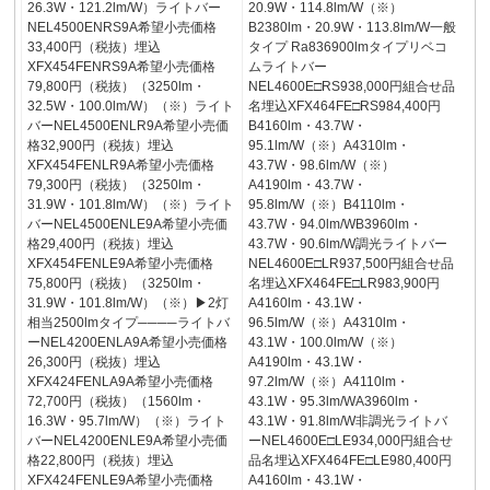
26.3W・121.2lm/W）ライトバー
20.9W・114.8lm/W（※）
NEL4500ENRS9A希望小売価格
B2380lm・20.9W・113.8lm/W一般
33,400円（税抜）埋込
タイプ Ra836900lmタイプリベコ
XFX454FENRS9A希望小売価格
ムライトバー
79,800円（税抜）（3250lm・
NEL4600E□RS938,000円組合せ品
32.5W・100.0lm/W）（※）ライト
名埋込XFX464FE□RS984,400円
バーNEL4500ENLR9A希望小売価
B4160lm・43.7W・
格32,900円（税抜）埋込
95.1lm/W（※）A4310lm・
XFX454FENLR9A希望小売価格
43.7W・98.6lm/W（※）
79,300円（税抜）（3250lm・
A4190lm・43.7W・
31.9W・101.8lm/W）（※）ライト
95.8lm/W（※）B4110lm・
バーNEL4500ENLE9A希望小売価
43.7W・94.0lm/WB3960lm・
格29,400円（税抜）埋込
43.7W・90.6lm/W調光ライトバー
XFX454FENLE9A希望小売価格
NEL4600E□LR937,500円組合せ品
75,800円（税抜）（3250lm・
名埋込XFX464FE□LR983,900円
31.9W・101.8lm/W）（※）▶2灯
A4160lm・43.1W・
相当2500lmタイプ────ライトバ
96.5lm/W（※）A4310lm・
ーNEL4200ENLA9A希望小売価格
43.1W・100.0lm/W（※）
26,300円（税抜）埋込
A4190lm・43.1W・
XFX424FENLA9A希望小売価格
97.2lm/W（※）A4110lm・
72,700円（税抜）（1560lm・
43.1W・95.3lm/WA3960lm・
16.3W・95.7lm/W）（※）ライト
43.1W・91.8lm/W非調光ライトバ
バーNEL4200ENLE9A希望小売価
ーNEL4600E□LE934,000円組合せ
格22,800円（税抜）埋込
品名埋込XFX464FE□LE980,400円
XFX424FENLE9A希望小売価格
A4160lm・43.1W・