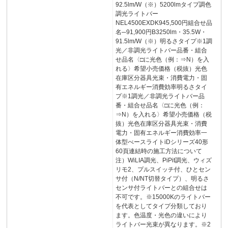
92.5lm/W（※）5200lmタイプ調色
調光ライトバー
NEL4500EXDK945,500円組合せ品
名─91,900円B3250lm・35.5W・
91.5lm/W（※）明るさタイプ※1調
光／非調光ライトバー品番・組合
せ品名〈□に光色（例：⇒N）を入
れる〉希望小売価格（税抜）光色
在庫区分器具光束・消費電力・固
有エネルギー消費効率明るさタイ
プ※1調光／非調光ライトバー品
番・組合せ品名〈□に光色（例：
⇒N）を入れる〉希望小売価格（税
抜）光色在庫区分器具光束・消費
電力・固有エネルギー消費効率一
体型べースライトiDシリーズ40形
60頁連結時の施工方法について
注）WiLIA調光、PiPit調光、ウィズ
リモ2、プルスイッチ付、ひとセン
サ付（N/NT切替タイプ）、明るさ
センサ付ライトバーとの組合せは
不可です。※15000Kのライトバー
を代表としてタイプ分類しており
ます。色温度・光色の違いにより
ライトバー光束が異なります。※2