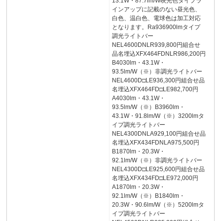
13.1W・87.7lm/W映光色タイプラ
インアップに記載のない昼光色、
白色、温白色、電球色は加工対応
となります。Ra936900lmタイプ
調光ライトバー
NEL4600DNLR939,800円組合せ
品名埋込XFX464FDNLR986,200円
B4030lm・43.1W・
93.5lm/W（※）非調光ライトバー
NEL4600D□LE936,300円組合せ品
名埋込XFX464FD□LE982,700円
A4030lm・43.1W・
93.5lm/W（※）B3960lm・
43.1W・91.8lm/W（※）3200lmタ
イプ調光ライトバー
NEL4300DNLA929,100円組合せ品
名埋込XFX434FDNLA975,500円
B1870lm・20.3W・
92.1lm/W（※）非調光ライトバー
NEL4300D□LE925,600円組合せ品
名埋込XFX434FD□LE972,000円
A1870lm・20.3W・
92.1lm/W（※）B1840lm・
20.3W・90.6lm/W（※）5200lmタ
イプ調光ライトバー