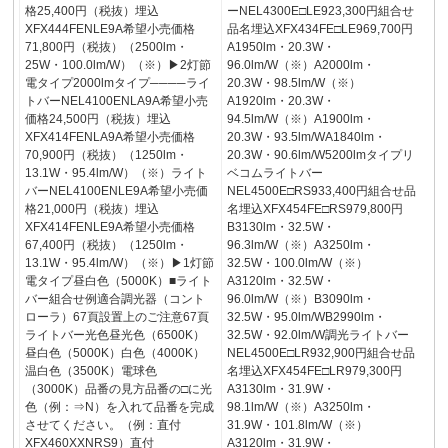
格25,400円（税抜）埋込
ーNEL4300E□LE923,300円組合せ
XFX444FENLE9A希望小売価格
品名埋込XFX434FE□LE969,700円
71,800円（税抜）（2500lm・
A1950lm・20.3W・
25W・100.0lm/W）（※）▶2灯節
96.0lm/W（※）A2000lm・
電タイプ2000lmタイプ────ライ
20.3W・98.5lm/W（※）
トバーNEL4100ENLA9A希望小売
A1920lm・20.3W・
価格24,500円（税抜）埋込
94.5lm/W（※）A1900lm・
XFX414FENLA9A希望小売価格
20.3W・93.5lm/WA1840lm・
70,900円（税抜）（1250lm・
20.3W・90.6lm/W5200lmタイプリ
13.1W・95.4lm/W）（※）ライト
ベコムライトバー
バーNEL4100ENLE9A希望小売価
NEL4500E□RS933,400円組合せ品
格21,000円（税抜）埋込
名埋込XFX454FE□RS979,800円
XFX414FENLE9A希望小売価格
B3130lm・32.5W・
67,400円（税抜）（1250lm・
96.3lm/W（※）A3250lm・
13.1W・95.4lm/W）（※）▶1灯節
32.5W・100.0lm/W（※）
電タイプ昼白色（5000K）■ライト
A3120lm・32.5W・
バー組合せ例適合調光器（コント
96.0lm/W（※）B3090lm・
ローラ）67頁設置上のご注意67頁
32.5W・95.0lm/WB2990lm・
ライトバー光色昼光色（6500K）
32.5W・92.0lm/W調光ライトバー
昼白色（5000K）白色（4000K）
NEL4500E□LR932,900円組合せ品
温白色（3500K）電球色
名埋込XFX454FE□LR979,300円
（3000K）品番の見方品番の□に光
A3130lm・31.9W・
色（例：⇒N）を入れて品番を完成
98.1lm/W（※）A3250lm・
させてください。（例：直付
31.9W・101.8lm/W（※）
XFX460XXNRS9）直付
A3120lm・31.9W・