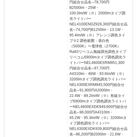
円組合せ品名─78,700円
B2500lm・25W・
100.0lm/W（※）2000lmタイプ調
光ライトバー
NEL4100ENDZ928,300円組合せ品
名─74,700円B1250lm・13.1W・
95.4lm/W（※）アレンジ調色タイ
プ※2 調色範囲：昼白色
（5000K）〜電球色（2700K）
Ra83リベコム無線調光調色タイプ
リベコム6900lmタイプ調色調光ラ
イトバーNEL4600EXRM951,300
円組合せ品名─97,700円
A4310lm・46W・93.6lm/W（※）
3200lmタイプ調色調光ライトバー
NEL4300EXRM945,500円組合せ
品名─91,900円A2000lm・
22.4W・89.2lm/W（※）有線タイ
プ6900lmタイプ調色調光ライトバ
ーNEL4600EXDK949,600円組合せ
品名─96,000円A4310lm・
45.2W・95.3lm/W（※）3200lmタ
イプ調色調光ライトバー
NEL4300EXDK939,800円組合せ品
名─86,200円B2000lm・21.6W・