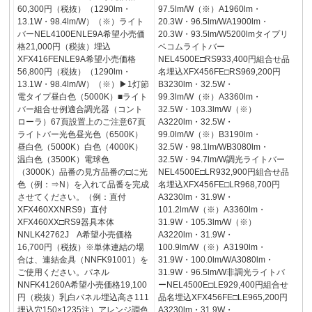
60,300円（税抜）（1290lm・
97.5lm/W（※）A1960lm・
13.1W・98.4lm/W）（※）ライト
20.3W・96.5lm/WA1900lm・
バーNEL4100ENLE9A希望小売価
20.3W・93.5lm/W5200lmタイプリ
格21,000円（税抜）埋込
ベコムライトバー
XFX416FENLE9A希望小売価格
NEL4500E□RS933,400円組合せ品
56,800円（税抜）（1290lm・
名埋込XFX456FE□RS969,200円
13.1W・98.4lm/W）（※）▶1灯節
B3230lm・32.5W・
電タイプ昼白色（5000K）■ライト
99.3lm/W（※）A3360lm・
バー組合せ例適合調光器（コント
32.5W・103.3lm/W（※）
ローラ）67頁設置上のご注意67頁
A3220lm・32.5W・
ライトバー光色昼光色（6500K）
99.0lm/W（※）B3190lm・
昼白色（5000K）白色（4000K）
32.5W・98.1lm/WB3080lm・
温白色（3500K）電球色
32.5W・94.7lm/W調光ライトバー
（3000K）品番の見方品番の□に光
NEL4500E□LR932,900円組合せ品
色（例：⇒N）を入れて品番を完成
名埋込XFX456FE□LR968,700円
させてください。（例：直付
A3230lm・31.9W・
XFX460XXNRS9）直付
101.2lm/W（※）A3360lm・
XFX460XX□RS9器具本体
31.9W・105.3lm/W（※）
NNLK42762J A希望小売価格
A3220lm・31.9W・
16,700円（税抜）※単体連結の場
100.9lm/W（※）A3190lm・
合は、連結金具（NNFK91001）を
31.9W・100.0lm/WA3080lm・
ご使用ください。パネル
31.9W・96.5lm/W非調光ライトバ
NNFK41260A希望小売価格19,100
ーNEL4500E□LE929,400円組合せ
円（税抜）乳白パネル埋込高さ111
品名埋込XFX456FE□LE965,200円
埋込穴150×1235注）アレンジ調色
A3230lm・31.9W・