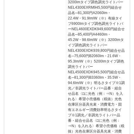
3200lmタイプ調色調光ライトバー
NEL4300EXRM945,500円組合せ
品名─81,300円A2060lm・
22.4W・91.9lm/W（※）有線タイ
プ6900lmタイプ調色調光ライトバ
ーNEL4600EXDK949,600円組合せ
品名─85,400円A4460lm・
45.2W・98.6lm/W（※）3200lmタ
イプ調色調光ライトバー
NEL4300EXDK939,800円組合せ品
名─75,600円B2060lm・21.6W・
95.3lm/W（※）5200lmタイプ調色
調光ライトバー
NEL4500EXDK945,500円組合せ品
名─81,300円B3360lm・35.5W・
94.6lm/W（※）明るさタイプ※1調
光／非調光ライトバー品番・組合
せ品名〈□に光色（例：⇒N）を入
れる〉希望小売価格（税抜）光色
在庫区分器具光束・消費電力・固
有エネルギー消費効率明るさタイ
プ※1調光／非調光ライトバー品
番・組合せ品名〈□に光色（例：
⇒N）を入れる〉希望小売価格（税
抜）光色在庫区分器具光束・消費