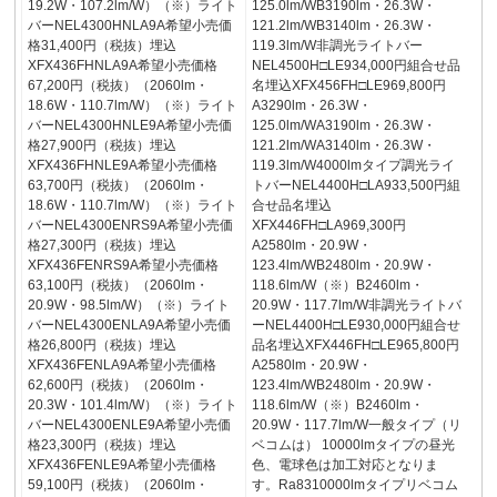
19.2W・107.2lm/W）（※）ライト
125.0lm/WB3190lm・26.3W・
バーNEL4300HNLA9A希望小売価
121.2lm/WB3140lm・26.3W・
格31,400円（税抜）埋込
119.3lm/W非調光ライトバー
XFX436FHNLA9A希望小売価格
NEL4500H□LE934,000円組合せ品
67,200円（税抜）（2060lm・
名埋込XFX456FH□LE969,800円
18.6W・110.7lm/W）（※）ライト
A3290lm・26.3W・
バーNEL4300HNLE9A希望小売価
125.0lm/WA3190lm・26.3W・
格27,900円（税抜）埋込
121.2lm/WA3140lm・26.3W・
XFX436FHNLE9A希望小売価格
119.3lm/W4000lmタイプ調光ライ
63,700円（税抜）（2060lm・
トバーNEL4400H□LA933,500円組
18.6W・110.7lm/W）（※）ライト
合せ品名埋込
バーNEL4300ENRS9A希望小売価
XFX446FH□LA969,300円
格27,300円（税抜）埋込
A2580lm・20.9W・
XFX436FENRS9A希望小売価格
123.4lm/WB2480lm・20.9W・
63,100円（税抜）（2060lm・
118.6lm/W（※）B2460lm・
20.9W・98.5lm/W）（※）ライト
20.9W・117.7lm/W非調光ライトバ
バーNEL4300ENLA9A希望小売価
ーNEL4400H□LE930,000円組合せ
格26,800円（税抜）埋込
品名埋込XFX446FH□LE965,800円
XFX436FENLA9A希望小売価格
A2580lm・20.9W・
62,600円（税抜）（2060lm・
123.4lm/WB2480lm・20.9W・
20.3W・101.4lm/W）（※）ライト
118.6lm/W（※）B2460lm・
バーNEL4300ENLE9A希望小売価
20.9W・117.7lm/W一般タイプ（リ
格23,300円（税抜）埋込
ベコムは） 10000lmタイプの昼光
XFX436FENLE9A希望小売価格
色、電球色は加工対応となりま
59,100円（税抜）（2060lm・
す。Ra8310000lmタイプリベコム