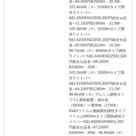
名─66,400円B2060lm・20.3W・
101.4lm/W（※）5200lmタイプ調
光ライトバー
NEL4500ENDZ936,300円組合せ品
名─72,100円B3360lm・31.9W・
105.3lm/W（※）2500lmタイプ調
光ライトバー
NEL4200ENDZ930,100円組合せ品
名─65,900円B1610lm・16.3W・
98.7lm/W（※）4000lmタイプ調光
ライトバーNEL4400ENDZ932,300
円組合せ品名─68,100円
B2580lm・25W・
103.2lm/W（※）2000lmタイプ調
光ライトバー
NEL4100ENDZ928,300円組合せ品
名─64,100円B1290lm・13.1W・
98.4lm/W（※）アレンジ調色タイ
プ※2 調色範囲：昼白色
（5000K）〜電球色（2700K）
Ra83リベコム無線調光調色タイプ
リベコム6900lmタイプ調色調光ラ
イトバーNEL4600EXRM951,300
円組合せ品名─87,100円
A4460lm・46W・96.9lm/W（※）