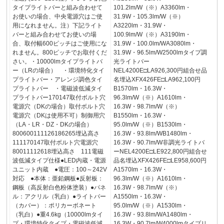
タイプライトバーと組み合わせて
101.2lm/W（※）A3360lm・
お使いの場合、中央電源穴はご使
31.9W・105.3lm/W（※）
用になれません。注）下記ライト
A3220lm・31.9W・
バーと組み合わせてお使いの場
100.9lm/W（※）A3190lm・
合、取付幅600ピッチはご使用にな
31.9W・100.0lm/WA3080lm・
れません。800ピッチでお取付くだ
31.9W・96.5lm/W2500lmタイプ調
さい。・10000lmタイプライトバ
光ライトバー
ー（LRの場合） ・環境特化タイ
NEL4200E□LA926,300円組合せ品
プライトバー・アレンジ調色タイ
名埋込XFX426FE□LA962,100円
プライトバー ・電磁波低減タイ
B1570lm・16.3W・
プライトバー170147取付ボルト穴
96.3lm/W（※）A1610lm・
電源穴（DKの場合）取付ボルト穴
16.3W・98.7lm/W（※）
電源穴（DKは使用不可）制御用穴
B1550lm・16.3W・
（LA・LR・DZ・DKの場合）
95.0lm/W（※）B1530lm・
800600111126186265埋込高さ
16.3W・93.8lm/WB1480lm・
111170147取付ボルト穴電源穴
16.3W・90.7lm/W非調光ライトバ
80011112618埋込高さ 111電磁
ーNEL4200E□LE922,800円組合せ
波低減タイプ仕様●LED内蔵・電源
品名埋込XFX426FE□LE958,600円
ユニット内蔵 ●電圧：100～242V
A1570lm・16.3W・
対応 ●本体：亜鉛鋼板●反射板：
96.3lm/W（※）A1610lm・
鋼板（高反射白色粉体塗装）●パネ
16.3W・98.7lm/W（※）
ル：アクリル（乳白）●ライトバー
A1550lm・16.3W・
（カバー）：ポリカーボネート
95.0lm/W（※）A1530lm・
（乳白）●重4.6kg（10000lmタイ
16.3W・93.8lm/WA1480lm・
プ・環境特化タイプ・電磁波低減
16.3W・90.7lm/W4000lmタイプリ