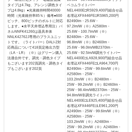
タイプは4.7kg、アレンジ調色タイ
ベコムライトバー
プは4.8kg）●光束維持時間40000
NEL4400E□RS929,400円組合せ品
時間（光束維持率85％）備考●600
名埋込XFX446FE□RS965,200円
ピッチ、800ピッチのボルトに対応
B2490lm・25.6W・
します。●水平天井埋込専用注）パ
97.2lm/W（※）A2580lm・
ネルNNFK41260は器具本体
25.6W・100.7lm/W（※）
NNLK42762J専用のプラスユニッ
B2480lm・25.6W・
トです。（ライトバー）DALI-2対
96.8lm/W（※）B2460lm・
応商品について418頁定格出力型
25.6W・96.0lm/WB2370lm・
（LA・LR）（※）はグリーン購入
25.6W・92.5lm/W調光ライトバー
法適合外です。調光・調色タイプ
NEL4400E□LA928,900円組合せ品
もございます202頁調光・調色タイ
名埋込XFX446FE□LA964,700円
プもございます202頁
B2490lm・25W・99.6lm/W（※）
A2580lm・25W・
103.2lm/W（※）B2480lm・
25W・99.2lm/W（※）B2460lm・
25W・98.4lm/WB2370lm・25W・
94.8lm/W非調光ライトバー
NEL4400E□LE925,400円組合せ品
名埋込XFX446FE□LE961,200円
A2490lm・25W・99.6lm/W（※）
A2580lm・25W・
103.2lm/W（※）A2480lm・
25W・99.2lm/W（※）A2460lm・