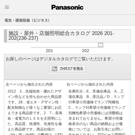
電気・建築設備（ビジネス）
施設・屋外・店舗照明総合カタログ 2026 201-
202(236-237)
201
202
お探しのページはデジタルカタログでご覧いただけます。
左ページから抽出された内容
右ページから抽出された内容
2012 3…先端技術・優れたデザ
在庫区分：E…常備在庫品 A…工
イン性などを持ち合わせた商品群
場在庫品 B…受注品／D…ランプ
です。28…省エネ・デザイン性・
付希望小売価格でランプ同梱包
配光制御など様々なご要望にお応
C…ランプ付希望小売価格でランプ
えできる商品群です。2 7…長寿
別梱包希望小売価格には消費税は
命・省電力のＬＥＤを主照明にし
含まれておりません。希望小売価
た、高品質、快適性、先進性を備
格表示のない商品の納期および価
えた商品群です。商品仕様の
格については、お取引先にお問い
（lm・W・lm/W）の数値は、LED
合わせください。202ベース照明iD