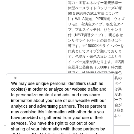
電力・固有エネルギー消費効率一
体型べースライトiDシリーズ40形
60頁連結時の施工方法について
注）WiLIA調光、PiPit調光、ウィズ
リモ2、高演色タイプ、映光色タイ
プ、プルスイッチ付、ひとセンサ
付（N/NT切替タイプ）、明るさセ
ンサ付ライトバーとの組合せは不
可です。※15000Kのライトバーを
代表としてタイプ分類しておりま
す。色温度・光色の違いによりラ
イトバー光束が異なります。※2調
色器具は昼白色（5000K）時の数
値です。性能値は点灯時の光源色
によって変化します。調色器具の
色温度における色味は、一般タイ
プにおける同色温度の色味とは異
なります。LEDにはバラツキがあ
るため、同一品番のライトバーで
も発光色・明るさが異なる場合が
あります。■組合せ一覧組合せ品名
【器具本体NNLK42762J+パネル
NNFK41260＋ライトバー】