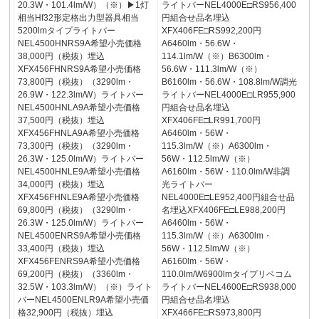
20.3W・101.4lm/W）（※）▶1灯
ライトバーNEL4000E□RS956,400
相当Hf32形定格出力型器具相当
円組合せ品名埋込
5200lmタイプライトバー
XFX406FE□RS992,200円
NEL4500HNRS9A希望小売価格
A6460lm・56.6W・
38,000円（税抜）埋込
114.1lm/W（※）B6300lm・
XFX456FHNRS9A希望小売価格
56.6W・111.3lm/W（※）
73,800円（税抜）（3290lm・
B6160lm・56.6W・108.8lm/W調光
26.9W・122.3lm/W）ライトバー
ライトバーNEL4000E□LR955,900
NEL4500HNLA9A希望小売価格
円組合せ品名埋込
37,500円（税抜）埋込
XFX406FE□LR991,700円
XFX456FHNLA9A希望小売価格
A6460lm・56W・
73,300円（税抜）（3290lm・
115.3lm/W（※）A6300lm・
26.3W・125.0lm/W）ライトバー
56W・112.5lm/W（※）
NEL4500HNLE9A希望小売価格
A6160lm・56W・110.0lm/W非調
34,000円（税抜）埋込
光ライトバー
XFX456FHNLE9A希望小売価格
NEL4000E□LE952,400円組合せ品
69,800円（税抜）（3290lm・
名埋込XFX406FE□LE988,200円
26.3W・125.0lm/W）ライトバー
A6460lm・56W・
NEL4500ENRS9A希望小売価格
115.3lm/W（※）A6300lm・
33,400円（税抜）埋込
56W・112.5lm/W（※）
XFX456FENRS9A希望小売価格
A6160lm・56W・
69,200円（税抜）（3360lm・
110.0lm/W6900lmタイプリベコム
32.5W・103.3lm/W）（※）ライト
ライトバーNEL4600E□RS938,000
バーNEL4500ENLR9A希望小売価
円組合せ品名埋込
格32,900円（税抜）埋込
XFX466FE□RS973,800円