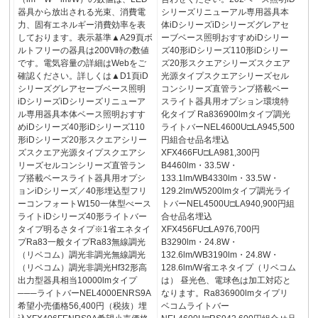
器具から放出される光束、消費電
シリーズリニューアル専用器具本
力、固有エネルギー消費効率を表
体iDシリーズiDシリーズグレアセ
しております。表示基準▲A29頁ボ
ーブベース照明おすすめiDシリー
ルトフリーの器具は200V時の数値
ズ40形iDシリーズ110形iDシリー
です。電気容量の詳細はWebをご
ズ20形スクエアシリーズスクエア
確認ください。詳しくは▲D1頁iD
光源タイプスクエアシリーズセル
シリーズグレアセーブベース照明
コンシリーズ直管ランプ搭載ベー
iDシリーズiDシリーズリニューア
スライト器具用オプション環境特
ル専用器具本体ベース照明おすす
化タイプ Ra836900lmタイプ調光
めiDシリーズ40形iDシリーズ110
ライトバーNEL4600U□LA945,500
形iDシリーズ20形スクエアシリー
円組合せ品名埋込
ズスクエア光源タイプスクエアシ
XFX466FU□LA981,300円
リーズセルコンシリーズ直管ラン
B4460lm・33.5W・
プ搭載ベースライト器具用オプシ
133.1lm/WB4330lm・33.5W・
ョンiDシリーズ／40形埋込型フリ
129.2lm/W5200lmタイプ調光ライ
ーコンフォートW150一体型べース
トバーNEL4500U□LA940,900円組
ライトiDシリーズ40形ライトバー
合せ品名埋込
タイプ明るさタイプ※1省エネタイ
XFX456FU□LA976,700円
プRa83一般タイプRa83無線調光
B3290lm・24.8W・
（リベコム）調光非調光無線調光
132.6lm/WB3190lm・24.8W・
（リベコム）調光非調光Hf32形高
128.6lm/W省エネタイプ（リベコム
出力型器具相当10000lmタイプ
は） 昼光色、電球色は加工対応と
───ライトバーNEL4000ENRS9A
なります。Ra836900lmタイプリ
希望小売価格56,400円（税抜）埋
ベコムライトバー