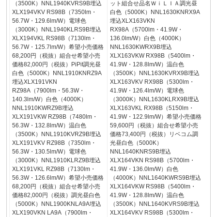
（3500K）NNL1940KVRS9B埋込
ット組合せ品名ＷｉＬＩＡ調光昼
XLX194VKV RS98B（7350lm・
白色（5000K）NNL1630KNRX9A
56.7W・129.6lm/W）電球色
埋込XLX163VKN
（3000K）NNL1940KLRS9B埋込
RX98A（5700lm・41.9W・
XLX194VKL RS98B（7130lm・
136.0lm/W）白色（4000K）
56.7W・125.7lm/W）希望小売価格
NNL1630KWRX9B埋込
68,200円（税抜）組合せ希望小売
XLX163VKW RX98B（5400lm・
価格82,000円（税抜）PiPit調光昼
41.9W・128.8lm/W）温白色
白色（5000K）NNL1910KNRZ9A
（3500K）NNL1630KVRX9B埋込
埋込XLX191VKN
XLX163VKV RX98B（5300lm・
RZ98A（7900lm・56.3W・
41.9W・126.4lm/W）電球色
140.3lm/W）白色（4000K）
（3000K）NNL1630KLRX9B埋込
NNL1910KWRZ9B埋込
XLX163VKL RX98B（5150lm・
XLX191VKW RZ98B（7480lm・
41.9W・122.9lm/W）希望小売価格
56.3W・132.8lm/W）温白色
59,600円（税抜）組合せ希望小売
（3500K）NNL1910KVRZ9B埋込
価格73,400円（税抜）リベコム調
XLX191VKV RZ98B（7350lm・
光昼白色（5000K）
56.3W・130.5lm/W）電球色
NNL1640KNRS9B埋込
（3000K）NNL1910KLRZ9B埋込
XLX164VKN RS98B（5700lm・
XLX191VKL RZ98B（7130lm・
41.9W・136.0lm/W）白色
56.3W・126.6lm/W）希望小売価格
（4000K）NNL1640KWRS9B埋込
68,200円（税抜）組合せ希望小売
XLX164VKW RS98B（5400lm・
価格82,000円（税抜）調光昼白色
41.9W・128.8lm/W）温白色
（5000K）NNL1900KNLA9A埋込
（3500K）NNL1640KVRS9B埋込
XLX190VKN LA9A（7900lm・
XLX164VKV RS98B（5300lm・