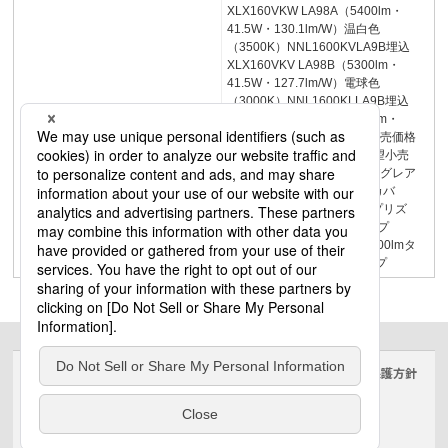
XLX160VKW LA98A（5400lm・
41.5W・130.1lm/W）温白色
（3500K）NNL1600KVLA9B埋込
XLX160VKV LA98B（5300lm・
41.5W・127.7lm/W）電球色
（3000K）NNL1600KLLA9B埋込
XLX160VKL LA98B（5150lm・
41.5W・124.0lm/W）希望小売価格
58,200円（税抜）組合せ希望小売
価格72,000円（税抜）仕様●グレア
セーブ光源点灯ユニット（カバ
ー）：ポリカーボネート（プリズ
ム）●重：3.8kg8000lmタイプ
FHP32形×4灯相当タイプ6500lmタ
イプFHP32形×3灯相当タイプ
サイトのご利用にあたって
クッキーポリシー
個人情報保護方針
電気・建築設備（ビジネス）
© Panasonic Electric Works Co., Ltd.