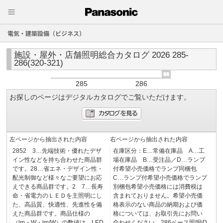
電気・建築設備（ビジネス）
施設・屋外・店舗照明総合カタログ 2026 285-
286(320-321)
285
286
お探しのページはデジタルカタログでご覧いただけます。
左ページから抽出された内容
右ページから抽出された内容
2852 3…先端技術・優れたデザ
在庫区分：E…常備在庫品 A…工
イン性などを持ち合わせた商品群
場在庫品 B…受注品／D…ランプ
です。28…省エネ・デザイン性・
付希望小売価格でランプ同梱包
配光制御など様々なご要望にお応
C…ランプ付希望小売価格でランプ
えできる商品群です。2 7…長寿
別梱包希望小売価格には消費税は
命・省電力のＬＥＤを主照明にし
含まれておりません。希望小売価
た、高品質、快適性、先進性を備
格表示のない商品の納期および価
えた商品群です。商品仕様の
格については、お取引先にお問い
（lm・W・lm/W）の数値は、LED
合わせください。286ベース照明iD