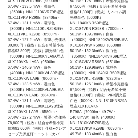
XLX111VKW RZ98B（9000lm・
50.1W・126.1lm/W）希望小売価格
67.4W・133.5lm/W）温白色
67,500円（税抜）組合せ希望小売
（3500K）NNL1110KVRZ9B埋込
価格81,300円（税抜）リベコム調
XLX111VKV RZ98B（8840lm・
光昼白色（5000K）
67.4W・131.1lm/W）電球色
NNL1840KNRS9B埋込
（3000K）NNL1110KLRZ9B埋込
XLX184VKN RS98B（7000lm・
XLX111VKL RZ98B（8580lm・
50.1W・139.7lm/W）白色
67.4W・127.2lm/W）希望小売価格
（4000K）NNL1840KWRS9B埋込
80,000円（税抜）組合せ希望小売
XLX184VKW RS98B（6630lm・
価格93,800円（税抜）調光昼白色
50.1W・132.3lm/W）温白色
（5000K）NNL1100KNLA9A埋込
（3500K）NNL1840KVRS9B埋込
XLX110VKN LA9A（9500lm・
XLX184VKV RS98B（6510lm・
67.4W・140.9lm/W）白色
50.1W・129.9lm/W）電球色
（4000K）NNL1100KWLA9B埋込
（3000K）NNL1840KLRS9B埋込
XLX110VKW LA9B（9000lm・
XLX184VKL RS98B（6320lm・
67.4W・133.5lm/W）温白色
50.1W・126.1lm/W）希望小売価格
（3500K）NNL1100KVLA9B埋込
67,500円（税抜）組合せ希望小売
XLX110VKV LA9B（8840lm・
価格81,300円（税抜）PiPit調光昼
67.4W・131.1lm/W）電球色
白色（5000K）NNL1810KNRZ9A
（3000K）NNL1100KLLA9B埋込
埋込XLX181VKN
XLX110VKL LA9B（8580lm・
RZ98A（7000lm・49.7W・
67.4W・127.2lm/W）希望小売価格
140.8lm/W）白色（4000K）
78,800円（税抜）組合せ希望小売
NNL1810KWRZ9B埋込
価格92,600円（税抜）仕様●グレア
XLX181VKW RZ98B（6630lm・
セーブ光源点灯ユニット（カバ
49.7W・133.4lm/W）温白色