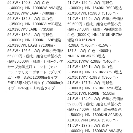
56.3W・140.3lm/W）白色
41.9W・126.4lm/W）電球色
（4000K）NNL1900KWLA9A埋込
（3000K）NNL1640KLRS9B埋込
XLX190VKW LA9A（7480lm・
XLX164VKL RS98B（5150lm・
56.3W・132.8lm/W）温白色
41.9W・122.9lm/W）希望小売価格
（3500K）NNL1900KVLA9B埋込
59,600円（税抜）組合せ希望小売
XLX190VKV LA9B（7350lm・
価格73,400円（税抜）PiPit調光昼
56.3W・130.5lm/W）電球色
白色（5000K）NNL1610KNRZ9A
（3000K）NNL1900KLLA9B埋込
埋込XLX161VKN
XLX190VKL LA9B（7130lm・
RZ98A（5700lm・41.5W・
56.3W・126.6lm/W）希望小売価格
137.3lm/W）白色（4000K）
66,800円（税抜）組合せ希望小売
NNL1610KWRZ9B埋込
価格80,600円（税抜）仕様●グレア
XLX161VKW RZ98B（5400lm・
セーブ光源点灯ユニット（カバ
41.5W・130.1lm/W）温白色
ー）：ポリカーボネート（プリズ
（3500K）NNL1610KVRZ9B埋込
ム）●重：3.8kg12000lmタイプ
XLX161VKV RZ98B（5300lm・
FHP45形×4灯相当タイプ9000lmタ
41.5W・127.7lm/W）電球色
イプFHP45形×3灯相当タイプ
（3000K）NNL1610KLRZ9B埋込
XLX161VKL RZ98B（5150lm・
41.5W・124.0lm/W）希望小売価格
59,600円（税抜）組合せ希望小売
価格73,400円（税抜）調光昼白色
（5000K）NNL1600KNLA9A埋込
XLX160VKN LA98A（5700lm・
41.5W・137.3lm/W）白色
（4000K）NNL1600KWLA9A埋込