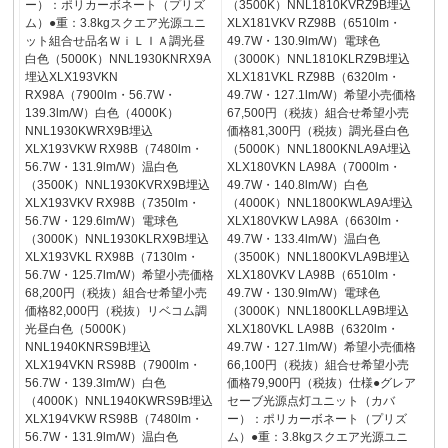
ー）：ポリカーボネート（プリズ
（3500K）NNL1810KVRZ9B埋込
ム）●重：3.8kgスクエア光源ユニ
XLX181VKV RZ98B（6510lm・
ット組合せ品名ＷｉＬＩＡ調光昼
49.7W・130.9lm/W）電球色
白色（5000K）NNL1930KNRX9A
（3000K）NNL1810KLRZ9B埋込
埋込XLX193VKN
XLX181VKL RZ98B（6320lm・
RX98A（7900lm・56.7W・
49.7W・127.1lm/W）希望小売価格
139.3lm/W）白色（4000K）
67,500円（税抜）組合せ希望小売
NNL1930KWRX9B埋込
価格81,300円（税抜）調光昼白色
XLX193VKW RX98B（7480lm・
（5000K）NNL1800KNLA9A埋込
56.7W・131.9lm/W）温白色
XLX180VKN LA98A（7000lm・
（3500K）NNL1930KVRX9B埋込
49.7W・140.8lm/W）白色
XLX193VKV RX98B（7350lm・
（4000K）NNL1800KWLA9A埋込
56.7W・129.6lm/W）電球色
XLX180VKW LA98A（6630lm・
（3000K）NNL1930KLRX9B埋込
49.7W・133.4lm/W）温白色
XLX193VKL RX98B（7130lm・
（3500K）NNL1800KVLA9B埋込
56.7W・125.7lm/W）希望小売価格
XLX180VKV LA98B（6510lm・
68,200円（税抜）組合せ希望小売
49.7W・130.9lm/W）電球色
価格82,000円（税抜）リベコム調
（3000K）NNL1800KLLA9B埋込
光昼白色（5000K）
XLX180VKL LA98B（6320lm・
NNL1940KNRS9B埋込
49.7W・127.1lm/W）希望小売価格
XLX194VKN RS98B（7900lm・
66,100円（税抜）組合せ希望小売
56.7W・139.3lm/W）白色
価格79,900円（税抜）仕様●グレア
（4000K）NNL1940KWRS9B埋込
セーブ光源点灯ユニット（カバ
XLX194VKW RS98B（7480lm・
ー）：ポリカーボネート（プリズ
56.7W・131.9lm/W）温白色
ム）●重：3.8kgスクエア光源ユニ