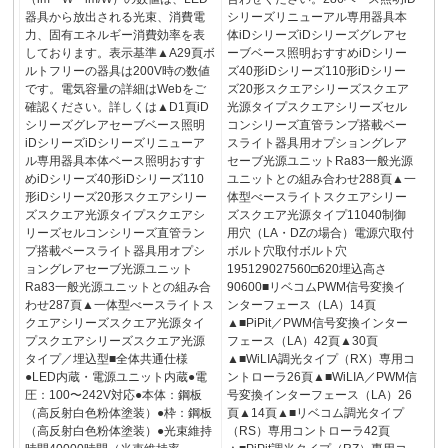
器具から放出される光束、消費電
シリーズリニューアル専用器具本
力、固有エネルギー消費効率を表
体iDシリーズiDシリーズグレアセ
しております。表示基準▲A29頁ボ
ーブベース照明おすすめiDシリー
ルトフリーの器具は200V時の数値
ズ40形iDシリーズ110形iDシリー
です。電気容量の詳細はWebをご
ズ20形スクエアシリーズスクエア
確認ください。詳しくは▲D1頁iD
光源タイプスクエアシリーズセル
シリーズグレアセーブベース照明
コンシリーズ直管ランプ搭載ベー
iDシリーズiDシリーズリニューア
スライト器具用オプショングレア
ル専用器具本体ベース照明おすす
セーブ光源ユニットRa83一般光源
めiDシリーズ40形iDシリーズ110
ユニットとの組み合わせ288頁▲一
形iDシリーズ20形スクエアシリー
体型べースライトスクエアシリー
ズスクエア光源タイプスクエアシ
ズスクエア光源タイプ11040制御
リーズセルコンシリーズ直管ラン
用穴（LA・DZの場合）電源穴取付
プ搭載ベースライト器具用オプシ
ボルト穴取付ボルト穴
ョングレアセーブ光源ユニット
195129027560□620埋込高さ
Ra83一般光源ユニットとの組み合
90600■リベコムPWM信号変換イ
わせ287頁▲一体型べースライトス
ンターフェース（LA）14頁
クエアシリーズスクエア光源タイ
▲■PiPit／PWM信号変換インター
プスクエアシリーズスクエア光源
フェース（LA）42頁▲30頁
タイプ／埋込型■全体共通仕様
▲■WiLIA調光タイプ（RX）専用コ
●LED内蔵・電源ユニット内蔵●電
ントローラ26頁▲■WiLIA／PWM信
圧：100〜242V対応●本体：鋼板
号変換インターフェース（LA）26
（高反射白色粉体塗装）●枠：鋼板
頁▲14頁▲■リベコム調光タイプ
（高反射白色粉体塗装）●光束維持
（RS）専用コントローラ42頁