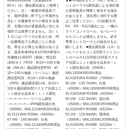
時間40000時間（光束維持率
▲■PiPit調光タイプ（RZ）専用コ
85％）注）適合調光器をご使用く
ントローラ※1調光器による消灯後
ださい。注）一般屋内用器具で
も照明器具が薄暗く発光する場合
す。屋外環境（軒下など半屋外を
があります。演出用に消灯する際
含む）や腐食性ガスの発生する場
はご注意ください。※2起動方式
所、太陽の光が直接器具に当たる
RX・RS・RZの場合には、一般の
場所では使用できません。注）Ｌ
ライトコントロール、セパレート
ＥＤにはバラツキがあるため、同
セルコンとは適合しません。必ず
一品番商品でも商品ごとに発光
専用コントローラとの組合せをお
色、明るさが異なる場合がありま
願いします。■適合調光器（LA）セ
す。器具本体NNLK10760A希望小
パレートセルコン320頁ライトコン
売価格13,800円（税抜）埋込型
トロール※11329頁1326頁スクエ
□600タイプRX9：約10〜100％無
ア光源ユニット組合せ品名ＷｉＬ
線（WiLIA）連続調光型RS9：約
ＩＡ調光昼白色（5000K）
10〜100％無線（リベコム）連続
NNL1830KNRX9A埋込
調光型RZ9：約10〜100％無線
XLX183VKN RX98A（7000lm・
（PiPit）連続調光型LA9：約10〜
50.1W・139.7lm/W）白色
100％連続調光型スクエア光源ユニ
（4000K）NNL1830KWRX9B埋込
ット組合せ品名ＷｉＬＩＡ調光
XLX183VKW RX98B（6630lm・
─×─×─×─×──リベコム調光
50.1W・132.3lm/W）温白色
─×─×─×─×──PiPit調光昼白色
（3500K）NNL1830KVRX9B埋込
（5000K）NNL1110KNRZ9A埋込
XLX183VKV RX98B（6510lm・
XLX111VKN RZ98A（9500lm・
50.1W・129.9lm/W）電球色
67.4W・140.9lm/W）白色
（3000K）NNL1830KLRX9B埋込
（4000K）NNL1110KWRZ9B埋込
XLX183VKL RX98B（6320lm・