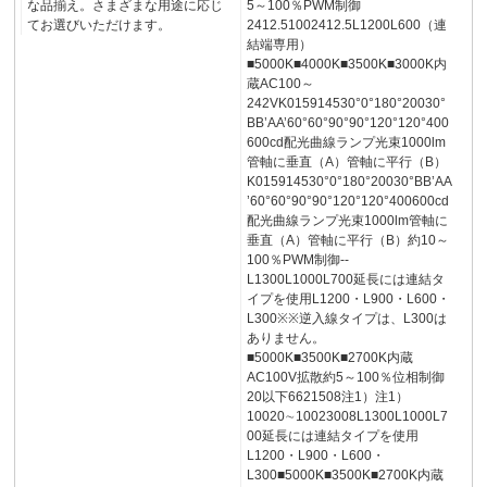
な品揃え。さまざまな用途に応じ
5～100％PWM制御
てお選びいただけます。
2412.51002412.5L1200L600（連
結端専用）
■5000K■4000K■3500K■3000K内
蔵AC100～
242VK015914530°0°180°20030°
BB’AA’60°60°90°90°120°120°400
600cd配光曲線ランプ光束1000lm
管軸に垂直（A）管軸に平行（B）
K015914530°0°180°20030°BB’AA
’60°60°90°90°120°120°400600cd
配光曲線ランプ光束1000lm管軸に
垂直（A）管軸に平行（B）約10～
100％PWM制御--
L1300L1000L700延長には連結タ
イプを使用L1200・L900・L600・
L300※※逆入線タイプは、L300は
ありません。
■5000K■3500K■2700K内蔵
AC100V拡散約5～100％位相制御
20以下6621508注1）注1）
10020∼10023008L1300L1000L7
00延長には連結タイプを使用
L1200・L900・L600・
L300■5000K■3500K■2700K内蔵