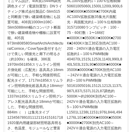
ミニマム設計。406頁1544lm調光
AC100V拡散約1～100％位相制御
調色タイプ（電源別置型）DNライ
50601005060L1500L1200L900L6
ティング株式会社製品C-SlimS15
00■5000K■3500K■2700K内蔵
と同断面で狭い建築構造物にも設
AC100V拡散拡散35集光片面配
置可能。408頁1000lm108C-
光・両面配光約1～100％位相制御
SlimS088mm幅のコンパクト断面
315710080ランプピッチ：100・
で狭い建築構造物や棚板に設置可
75・60灯数：1〜166灯
能。405頁
■4000K※■3500K※■3000K■2700
973lm808580SmartArchiArchitectu
K■2400K※加工対応別売AC100・
ralCornice／CoveType直付するだ
200・240V※適合電源の入力電圧
けで美しい間接光と廊下の明るさ
拡散約1～100％PWM制御
（約100lx）を確保。386頁
404070L1515L1253L1140L990L8
1970lm561856スリムライン照明
40L503L315L90■5000K■4000K■
片側化粧（広配光）器具高さ18mm
3500K■3000K■2700K別売AC100
が可能にした、手軽な間接照明広
～242V※適合電源の入力電圧拡散
配光タイプ。1717lm1856スリムラ
約3～100％PWM制御
イン照明両側化粧器具高さ18mmが
50161005016L1512L1212L1137L
可能にした、手軽な間接照明。
987L837L537L312L87調色約
1337lm1856スリムライン照明グレ
5000K〜約2800K別売AC100～
アレス配光器具高さ18mmが可能に
242V※適合電源の入力電圧拡散約
した、手軽な間接照明。
5～100％PWM制御
884lm（ ）は集光タイプ
L1501L1238L1151L976L844L494
123456789101112131415161718
L276L101■5000K■4000K■3500K
1920屋内用建築部材照明器具明る
■3000K■2700K別売AC100～
さ、色温度、モジュールなど豊富
242V※適合電源の入力電圧拡散約