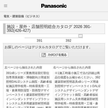
電気・建築設備（ビジネス）
施設・屋外・店舗照明総合カタログ 2026 391-
392(426-427)
391
392
お探しのページはデジタルカタログでご覧いただけます。
左ページから抽出された内容
右ページから抽出された内容
391sBシリーズ業務用浴室灯部位
※1施工時最小施工寸法の詳細は商
別専用美術館・博物館向け用途別
品仕様図をお確かめください。392
照明DALI2システム病院・高齢者福
建築部材照明器具sBシリーズ用途
祉施設用学校用︵特殊環境用︶工
別照明デザインベースライトDALI2
場・倉庫用防湿型・防雨型デザイ
システムデザインペンダントデザ
ンベースライト建築部材照明デザ
インブラケット病院・高齢者福祉
インペンダントデザインブラケッ
施設用システム天井用建築部材照
トシステム天井用建築部材照明器
明学校用︵特殊環境用︶工場・倉
具ラインアップ器具幅（mm）断面
庫用防湿型・防雨型業務用浴室灯