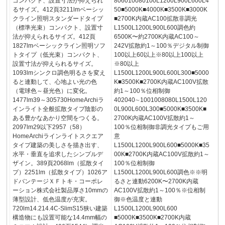
コンパクト、設置寸法が抑えられ
806010080100L1200L900L600L4
るサイズ。412頁3211lmベーシッ
50■5000K■4000K■3500K■3000K
クライン照明スタンダードタイプ
■2700K内蔵AC100拡散非調光
（標準光束）コンパクト、設置寸
L1500L1200L900L600調色約
法が抑えられるサイズ。412頁
6500K〜約2700K内蔵AC100～
1827lmベーシックライン照明ソフ
242V拡散約1～100％デジタル制御
トタイプ（低光束）コンパクト、
100以上60以上※80以上100以上
設置寸法が抑えられるサイズ。
※80以上
1093lmシンクロ調色明るさを変え
L1500L1200L900L600L300■5000
ると連動して、心地よい光の色
K■3500K■2700K内蔵AC100V拡散
（電球色～昼光色）に変化。
約1～100％位相制御
1477lm39～305730HomeArchiラ
402040∼1001008080L1500L120
インライト全般拡散タイプ陰影の
0L900L600L300■5000K■3500K■
ある豊かなあかり空間をつくる。
2700K内蔵AC100V拡散約1～
2097lm29以下2957（58）
100％位相制御非調光タイプもご用
HomeArchiラインライトスクエア
意
タイプ建築の美しさを描き出す、
L1500L1200L900L600■5000K■35
水平・垂直を追求したシンプルデ
00K■2700K内蔵AC100V拡散約1～
ザイン。389頁2068lm（拡散タイ
100％位相制御
プ）2251lm（拡散タイプ）1026ア
L1500L1200L900L600調色※※明
ドバンテージＸＦトキ・コーポレ
るさと連動6200K〜2700K内蔵
ーション株式会社製品厚さ10mmの
AC100V拡散約1～100％※位相制
薄型設計、低色温度が充実。
御※色温度と連動
720lm14.214.4C-SlimS15狭い建築
L1500L1200L900L600
構造物にも設置可能な14.4mm幅の
■5000K■3500K■2700K内蔵