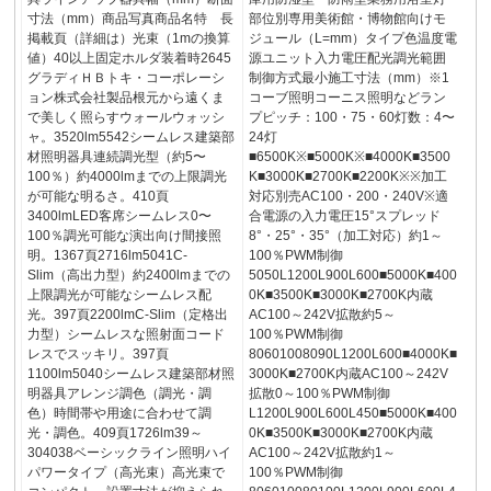
寸法（mm）商品写真商品名特 長
部位別専用美術館・博物館向けモ
掲載頁（詳細は）光束（1mの換算
ジュール（L=mm）タイプ色温度電
値）40以上固定ホルダ装着時2645
源ユニット入力電圧配光調光範囲
グラディＨＢトキ・コーポレーシ
制御方式最小施工寸法（mm）※1
ョン株式会社製品根元から遠くま
コーブ照明コーニス照明などラン
で美しく照らすウォールウォッシ
プピッチ：100・75・60灯数：4〜
ャ。3520lm5542シームレス建築部
24灯
材照明器具連続調光型（約5〜
■6500K※■5000K※■4000K■3500
100％）約4000lmまでの上限調光
K■3000K■2700K■2200K※※加工
が可能な明るさ。410頁
対応別売AC100・200・240V※適
3400lmLED客席シームレス0〜
合電源の入力電圧15°スプレッド
100％調光可能な演出向け間接照
8°・25°・35°（加工対応）約1～
明。1367頁2716lm5041C-
100％PWM制御
Slim（高出力型）約2400lmまでの
5050L1200L900L600■5000K■400
上限調光が可能なシームレス配
0K■3500K■3000K■2700K内蔵
光。397頁2200lmC-Slim（定格出
AC100～242V拡散約5～
力型）シームレスな照射面コード
100％PWM制御
レスでスッキリ。397頁
80601008090L1200L600■4000K■
1100lm5040シームレス建築部材照
3000K■2700K内蔵AC100～242V
明器具アレンジ調色（調光・調
拡散0～100％PWM制御
色）時間帯や用途に合わせて調
L1200L900L600L450■5000K■400
光・調色。409頁1726lm39～
0K■3500K■3000K■2700K内蔵
304038ベーシックライン照明ハイ
AC100～242V拡散約1～
パワータイプ（高光束）高光束で
100％PWM制御