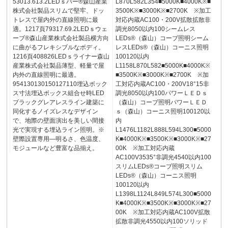
53013.613.2LEDｓバー®森山産業
L870L582L354■5000K■4000K※■
株式会社製品スリムで堅牢、ドッ
3500K※■3000K※■2700K ※加工
トレスで屋内外の直線照明に最
対応内蔵AC100・200V拡散拡散非
適。1217頁79317.69.2LEDｓウェ
調光8050以内100シームレス
ーブ®森山産業株式会社製品横方向
LEDs®（森山）コーブ照明シーム
に曲がるフレキシブルなボディ。
レスLEDs®（森山）コーニス照明
1216頁408826LEDｓライナー森山
100120以内
産業株式会社製品薄型、軽量で屋
L1158L870L582■5000K■4000K※
内外の直線照明に最適。
■3500K※■3000K※■2700K ※加
954130130150127110埋込ボック
工対応内蔵AC100・200V18°15非
ス寸法埋込ボックス組合せ時LED
調光8050以内100パワーＬＥＤｓ
ブラックグレアレスライン建築に
（森山）コーブ照明パワーＬＥＤ
同化するノイズレスなデザイン
ｓ（森山）コーニス照明100120以
で、地際の壁面演出を美しい間接
内
光で実現する埋込ライン照明。※
L1476L1182L888L594L300■5000
壁際設置専用—明るさ、色温度、
K■4000K※■3500K※■3000K※■27
モジュールなど豊富な品揃え。
00K ※加工対応内蔵
AC100V3535°非調光4540以内100
スリムLEDs®コーブ照明スリム
LEDs®（森山）コーニス照明
100120以内
L1398L1124L849L574L300■5000
K■4000K※■3500K※■3000K※■27
00K ※加工対応内蔵AC100V拡散
拡散非調光4550以内100ソリッド