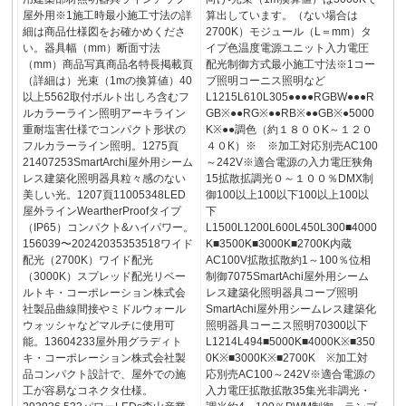
屋外用※1施工時最小施工寸法の詳
算出しています。（ない場合は
細は商品仕様図をお確かめくださ
2700K）モジュール（L＝mm）タ
い。器具幅（mm）断面寸法
イプ色温度電源ユニット入力電圧
（mm）商品写真商品名特長掲載頁
配光制御方式最小施工寸法※1コー
（詳細は）光束（1mの換算値）40
ブ照明コーニス照明など
以上5562取付ボルト出しろ含むフ
L1215L610L305●●●●RGBW●●●R
ルカラーライン照明アーキライン
GB※●●RG※●●RB※●●GB※●5000
重耐塩害仕様でコンパクト形状の
K※●●調色（約１８００K～１２０
フルカラーライン照明。1275頁
４０K）※ ※加工対応別売AC100
21407253SmartArchi屋外用シーム
～242V※適合電源の入力電圧狭角
レス建築化照明器具粒々感のない
15拡散拡調光０～１００％DMX制
美しい光。1207頁11005348LED
御100以上100以下100以上100以
屋外ラインWeartherProofタイプ
下
（IP65）コンパクト&ハイパワー。
L1500L1200L600L450L300■4000
156039〜20242035353518ワイド
K■3500K■3000K■2700K内蔵
配光（2700K）ワイド配光
AC100V拡散拡散約1～100％位相
（3000K）スプレッド配光リベー
制御7075SmartAchi屋外用シーム
ルトキ・コーポレーション株式会
レス建築化照明器具コーブ照明
社製品曲線間接やミドルウォール
SmartAchi屋外用シームレス建築化
ウォッシャなどマルチに使用可
照明器具コーニス照明70300以下
能。13604233屋外用グラディト
L1214L494■5000K■4000K※■350
キ・コーポレーション株式会社製
0K※■3000K※■2700K ※加工対
品コンパクト設計で、屋外での施
応別売AC100～242V※適合電源の
工が容易なコネクタ仕様。
入力電圧拡散拡散35集光非調光・