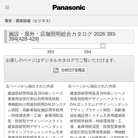
電気・建築設備（ビジネス）
施設・屋外・店舗照明総合カタログ 2026 393-
394(428-429)
393
394
お探しのページはデジタルカタログでご覧いただけます。
左ページから抽出された内容
右ページから抽出された内容
建築部材照明器具393sBシリーズ
建築部材照明器具394sBシリーズ
業務用浴室灯部位別専用美術館・
用途別照明デザインベースライト
博物館向け用途別照明DALI2システ
DALI2システムデザインペンダント
ム病院・高齢者福祉施設用学校用
デザインブラケット病院・高齢者
︵特殊環境用︶工場・倉庫用防湿
福祉施設用システム天井用建築部
型・防雨型デザインベースライト
材照明学校用︵特殊環境用︶工
建築部材照明デザインペンダント
場・倉庫用防湿型・防雨型業務用
デザインブラケットシステム天井
浴室灯部位別専用美術館・博物館
用建築部材照明器具ラインアップ
向け◦光束（1m換算値）は3000Kで