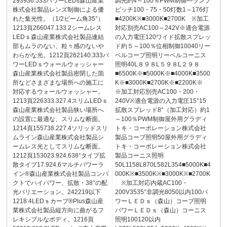
293936.533パワーLEDs森山産業
調光約4～100％PWM制御—ランプ
株式会社製品レンズ制御による優
ピッチ100・75・50灯数1～176灯
れた集光性。（1/2ビーム角35°）
■4200K※■3000K■2700K ※加工
1213頁266047.133.2シームレス
対応別売AC100～242V※適合電源
LEDｓ森山産業株式会社製品連結
の入力電圧120ワイド拡散スプレッ
部もムラのない、粒々感のないや
ド約５～100％位相制御10040リー
わらかな光。1212頁262140.333パ
ベルコーブ照明リーベルコーニス
ワーLEDｓウォールウォッシャー
照明40L８９８L５９８L２９８
森山産業株式会社製品密閉した箇
■6500K※■5000K※■4000K■3500
所などさまざまな場所への施工に
K※■3000K■2700K※■2200K※
対応するウォールウォッシャー。
※加工対応別売AC100・200・
1213頁226333.327.4スリムLEDｓ
240V※適合電源の入力電圧15°15
森山産業株式会社製品狭い場所へ
拡散スプレッド8°（加工対応）約1
の設置に最適な、スリムな断面。
～100％PWM制御屋外用グラディ
1214頁155738.227.4ソリッドスリ
トキ・コーポレーション株式会社
ムライン森山産業株式会社製品シ
製品コーブ照明50屋外用グラディ
ームレス光としてスリムな断面。
トキ・コーポレーション株式会社
1212頁153023.924.638°タイプ拡
製品コーニス照明
散タイプ17.924.6マルチパワーラ
50L1158L870L582L354■5000K■4
イン®森山産業株式会社製品コンパ
000K※■3500K※■3000K※■2700K
クトでハイパワー、拡散・38°の配
※加工対応内蔵AC100・
光バリエーション。242219以下
200V3535°非調光8050以内100パ
1218.4LEDｓカーブ®Plus森山産
ワーＬＥＤｓ（森山）コーブ照明
業株式会社製品縦方向に曲がるフ
パワーＬＥＤｓ（森山）コーニス
レキシブルなボディ。1216頁
照明100120以内