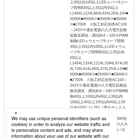
上30以内100以上LEDｓバー®コー
ブ照明B30以上35以内50以上
L1464L1224L864L624L264L144■
5000K■4000K※■3500K※■3000K
※■2700K ※加工対応別売AC100
～242V※適合電源の入力電圧拡散
拡散非調光・調光約4～100％PWM
制御LEDｓウエーブ®コーブ照明
40以上30以内100以上LEDｓウェ
ーブ®コーブ照明B30以上35以内
50以上
L1454L1334L1214L1094L974L85
4L734L614L494L374L254L134■5
000K■4000K※■3500K※■3000K※
■2700K ※加工対応別売AC100～
242V※適合電源の入力電圧拡散拡
散非調光・調光約4～100％PWM制
御40以上100以内40以上30以内
100以上40以上100以内40以上30
以内100以上L762（埋込ボックス
寸法773）
■4000K■3500K■3000K■2700K別
売AC100～242V※適合電源の入力
電圧・中角レンズ仕様・導光パネ
ル仕様非調光・調光約4～