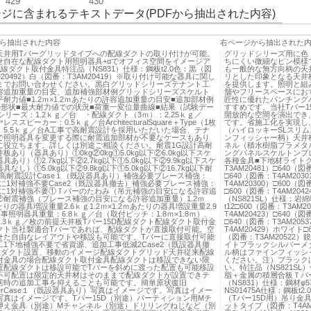
429
430
ジに含まれるテキストデータ(PDFから抽出された内容)
ら抽出された内容
右ページから抽出された
天井用Tバーグリッドタイプへの配線ダクトの取り付けが可能。
グリッドシリーズ用に色
せ自在な配線ダクト用照明器具+αでオフィス空間をイメージア
ちにくい微細なピン模様
線ダクト取付金具特注品（NS831）仕様：鋼板t2.0色：黒（図
も一般的な無方向柄の天
M20492）白（図番：T3AM20419）※取り付け可能な器具に関し
リとした印象となる天井
までお問い合わせください。黒白グリッドシリーズテナント工
を提供します。照明と組
容追加重量の目安、追加補強部材例グリッドシリーズスケルト
舗やフリースペースにお
耐力値■1.2ｍ×1.2ｍあたりの許容追加重量の目安■追加部材例
匠性に優れたパンチング
の形状■最大耐力値での状況■荷重一変位量曲線■結果（試験デー
すすめです。当社Tバー
シリーズ：1.2ｋｇ／台 ・配線ダクト（3ｍ）：2.25ｋｇ／
開放的な空間を演出でき
ススピーカー：0.5ｋｇ／台ArchitecturalSquare＋Type（1枚
です。省施工化を実現し
：5.5ｋｇ／台A工事で高耐震設計を採用いただいた場合、テナ
（ハイロッキーSLスリ
で照明器具を変更する際に耐震追加部材が不要なケースもあり
ンフィッシャー柄）天井
に役立ちます。詳しくは別途ご相談ください。耐震1G設計高耐
ネル（積水樹脂プラメタ
板あり（器具あり）①0kg②0kg①5.0kg以下②6.0kg以下スケ
ングパネルスケルトンブ
あり）①2.7kg以下②2.7kg以下①5.0kg以下②9.9kg以下スケ
各種金具■下地材ライトグ
なし）①5.0kg以下②9.8kg以下①5.0kg以下②16.7kg以下耐
T3AM20481）□640（図
計高耐震設計Case１（既設器具あり）補強必要ブレース補強：
□640（図番：T4AM203
度に1対補強不要Case2（既設器具撤去）補強必要ブレース補強：
T4AM20300）□600（図
程度に1対補強不要①Ｔバーのたわみ（吊元補強の目安になる許容追
□600（図番：T4AM204
②耐震補強（ブレース補強の目安になる許容追加重量）1.2ｍ
（NS821SL）仕様：岩
あたりの器具増設重量2.6ｋｇ1.2ｍ×1.2ｍあたりの器具増設重量2.9
t12□600（図番：T3AM2
事照明器具重量：6.8ｋｇ／台（取付ピッチ：1.8ｍ×1.8ｍ）、
T4AM20423）□640（図
.3ｋｇ／枚の前提天井板Tバー15D配線ダクト配線ダクト取付金
□640（図番：T3AM205
クト当社製適合Tバーであれば、配線ダクトが直接取付可能。空
T4AM20429）ホワイト□
せた自由なレイアウトや移設も可能です。Tバーに直接取付可能
（図番：T3AM2052
1下地補強不要で省資源、追加工事低減2Case2（既設器具撤
イトブラックシルバーメ
線ダクト設置、移動のイメージ配線ダクトグリッド天井従来配線
ル柄はファインフィッシ
付金具の場合配線ダクト取付金具配線ダクトは移設できない限
ください。注）ブラック
置配線ダクトは移設可能でTバーを斜めに渡った配置も可能移設
い。特注品（NS821SL
不可配置は限定的天井材はそのままで配線ダクトが設置できテ
脂＋金属の積層合板Ｔバー
居時の追加工事を抑えることも可能です。簡単原状復旧
（NS831）仕様：鋼材
eAfterCase１（既設器具あり）写真はイメージです。写真はイメー
NS01475A仕様：鋼板
写真はイメージです。Tバー15D（別途）パーティション用Mチ
（Tバー15D用）吊り金
押え金具（別途）Mチャンネル（別途）ドリリングねじなど（別
ットタイプ（図番：T4A