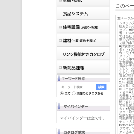
このペー
左ページか
システム
組み合わ
ップ。■配
番：T3A
ては当社
事での許
ン静的水平
■試験体
タ）・sB
台・ワイヤレ
タイプ）
ント工事
工期短縮
震設計天井
ルトン（器具
ルトン（器具
震1G設
2.4ｍ程
2.4ｍ
加重量）
×1.2ｍ
ｋｇ※A工
天井板：1
具配線ダ
間に合わ
で簡単施工
去）■配
ダクト取
定的な配
マイバインダーは空です。
可能移設
ナント入
Befor
ジです。
ャンネル