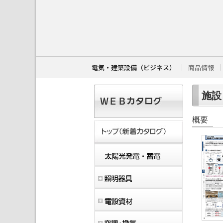
こ
こ
か
ら
本
文
で
す
電気・建築設備（ビジネス）
商品情報
。
施設・
概要