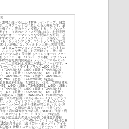
内容
・素材が選べる仕上げ材をラインアップ。目立
で、よりフラットな印象となる天井板です。最
井板です。表面をピン模様とすることでスッキ
板です。従来のオフィス空間にはない外観意匠
み合わせてドラマチックな空間演出が可能。店
すすめです。メタリックのシャープ感など、意
パネルをラインアップ。エントランスなどにお
15Dは天井板がないスケルトン天井も実現可能。
、コミュニケーションスペースなどにおすすめ
、さまざまな天井懐に対応可能です。天井板
ムスパークル柄）天井板（ハイロッキーSLファイ
板（ハイロッキーSLスパークル柄）デザインパ
ル株式会社共同開発品）メッシュパネルパンチ
レース上部取付金具施工写真はイメージです。■
レーホワイトライトブラック□600（図番：
番：T3AM20482）□600（図番：T4AM20299）
01）□600（図番：T4AM20295）□640（図番：
番：T4AM20422）□640（図番：T4AM20426）
24）□640（図番：T4AM20428）特注品
綿吸音板t12特注品（NS821SL）仕様：岩綿吸音板
0485）□640（図番：T3AM20538）□600（図番：
番：T4AM20427）□600（図番：T3AM20484）
37）□600（図番：T4AM20425）□640（図番：
600用のみ（図番：T3AM20521）□600用のみ
2）鏡面パネル木目調パネルシルバーメタリックホワ
タリックホワイトブラック注）スリムスパーク
ャー／スパークル柄と価格が異なるのでご注意
はホワイトと価格が異なるのでご注意くださ
）仕様：岩綿吸音板t12特注品（NS831）仕様：樹
15ＤホワイトＴバー15Ｄブラック特注品
φ5※落下防止金具の併用が必要（各種金具参照）
t2.0ねじ・ナットサイズM5パーティション取付金具
具15D用吊り金具（吊り広告・ポップ用）アイナ
M20292）仕様：ステンレス（アイナット）耐荷