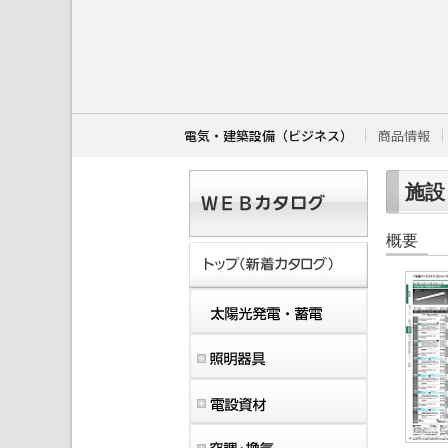
こ
こ
か
ら
本
文
で
す
電気・建築設備（ビジネス）
商品情報
。
施設・
概要