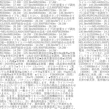
/WB2320lm・17.4W・133.3lm/WB2300lm・17.4W・
ライトバーNEL4405G□LA
/WB2220lm・17.4W・127.5lm/W4000lmタイプ2灯節電タイプ調光
26.1W・143.2lm/WB388
EL4405G□LA928,900円組合せ品名─113,800円B3740lm・
142.5lm/WB3690lm・26
43.2lm/WB3880lm・26.1W・148.6lm/WB3720lm・26.1W・
ィズリモ26900lmタイ
/WB3690lm・26.1W・141.3lm/WB3560lm・26.1W・136.3lm/Wウ
プに設定可能ー非調光ライトバ
6900lmタイプをご指定ください。送信器ボタン3で4000lmタイ
込XDL442RGNLE9110,
能ー非調光ライトバーNEL4405GNLE925,400円組合せ品名埋
NEL4405G□LE925,40
PGNLE9110,300円A3880lm・26.1W・148.6lm/Wライトバー
143.2lm/WB3720lm・26
G□LE925,400円組合せ品名─110,300円B3740lm・26.1W・
141.3lm/WB3560lm・
/WB3720lm・26.1W・142.5lm/WB3690lm・26.1W・
ライトバーNEL4105G□LA
/WB3560lm・26.1W・136.3lm/W2000lmタイプ1灯節電タイプ調光
14.2W・133.0lm/WB194
EL4105G□LA924,500円組合せ品名─109,400円B1890lm・
130.9lm/WB1840lm・14
33.0lm/WB1940lm・14.2W・136.6lm/WB1860lm・14.2W・
ィズリモ23200lmタイ
/WB1840lm・14.2W・129.5lm/WB1780lm・14.2W・125.3lm/Wウ
プに設定可能ー非調光ライトバ
3200lmタイプをご指定ください。送信器ボタン3で2000lmタイ
込XDL412RGNLE9106,
能ー非調光ライトバーNEL4105GNLE921,000円組合せ品名埋
NEL4105G□LE921,00
PGNLE9105,900円A1940lm・14.2W・136.6lm/Wライトバー
133.0lm/WB1860lm・14
G□LE921,000円組合せ品名─105,900円B1890lm・14.2W・
129.5lm/WB1780lm・
/WB1860lm・14.2W・130.9lm/WB1840lm・14.2W・
電池：FK793●非常灯評
/WB1780lm・14.2W・125.3lm/W共通項目仕様●重3.0kg備考●交換
く。「ウィズリモ2」は20
793●非常灯評定番号：LALE-018※新商品は非調光、昼白色を除
としてタイプ分類してお
ズリモ2」は2026年4月発売予定■全体共通項目仕様●LED内
光束が異なります。 そ
ユニット内蔵●非常時・本体組込LED点灯/常時・ライトバー点灯
設定可能です。（右図）1690
00～242V対応●本体：亜鉛鋼板●反射板：鋼板（高反射白色粉体
13200lmタイプ2250
レンズ：ガラス●ライトバー（カバー）：ポリカーボネート（乳
ついて6900lmタイプの
維持時間（ライトバー）：40000時間（光束維持率85％）●蓄
（6500K）昼白色（500
ッケル水素蓄電池●点検スイッチ付●充電モニタ（緑）付●自己点
（3000K）（例：直付XDL
付備考●水平天井埋込専用 ●リモコン：FSK90910K（別売）
品番の□に光色（例：⇒
非常用光源（LED）［Ra70（5000K）］●専用ライトバー
ィズリモ2は、器具全体
3］注）本器具は、パナソニック製iDシリーズ非常用照明器具本体
天井や斜天井、造作物の
バーとの組み合わせで性能を満足します。本体・ライトバーの
禁止およびパナソニック製iDシリーズ以外の商品とは組み合わせ
でください。注）本体・ライトバーは非常用照明器具専用とな
 常用照明器具（一般タイプ）の本体・ライトバーとは 組み
きません。注）リニューアルの場合、現場の吊ボルトの長さを
お願いします。電池内蔵形リモコン自己点検機能付注）本体取
より、非常用光源位置、ライトバーの開閉方向が決まります。
認図をご覧ください。注）適合調光器をご使用ください。
LR）注）一般屋内用器具です。屋外環境（軒下など半屋外を含
食性ガスの発生する場所、太陽の光が直接器具に当たる場所で