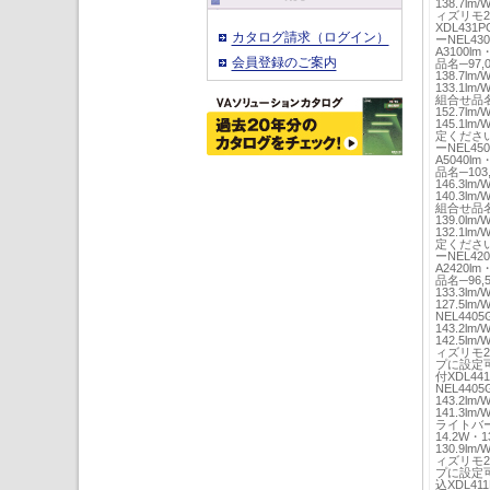
138.7lm
ィズリモ2
XDL431P
カタログ請求（ログイン）
ーNEL43
A3100lm
会員登録のご案内
品名─97,0
138.7lm
133.1l
組合せ品名─1
152.7lm
145.1lm
定ください
ーNEL45
A5040lm
品名─103,
146.3lm
140.3l
組合せ品名─1
139.0lm
132.1lm
定ください
ーNEL42
A2420lm
品名─96,5
133.3lm
127.5l
NEL4405
143.2lm
142.5lm
ィズリモ2
プに設定可
付XDL441
NEL4405
143.2lm
141.3lm
ライトバーN
14.2W・1
130.9lm
ィズリモ2
プに設定可
込XDL411