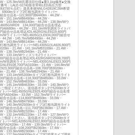
14.2W・125.3lm/W共通項目仕様●重3.1kg備考●交換
番号：LALE-02740形非常時LED高出力型
蛍光灯50％点灯）器具本体NNLG42819C28A希望
抜）6900lmタイプ2灯相当調光ライトバー
0円組合せ品名─122,900円B6440lm・44.2W・
.2W・151.1lm/WB6490lm・44.2W・
.2W・143.8lm/WB6140lm・44.2W・138.9lm/Wウ
605GNRD9 134,000円組合せ品名埋込
00円A6680lm・44.2W・151.1lm/W非調光ライトバ
00円組合せ品名埋込XDL462RGNLE9119,400円
.1lm/WライトバーNEL4605G□LE934,000円組合せ
・44.2W・145.7lm/WB6490lm・44.2W・
.2W・143.8lm/WB6140lm・44.2W・
イプ1灯相当調光ライトバーNEL4305G□LA926,800円
0lm・21.4W・141.1lm/WB3100lm・21.4W・
.4W・138.7lm/WB2940lm・21.4W・
21.4W・133.1lm/Wウィズリモ2ライトバー
,300円組合せ品名埋込XDL432RGNRD9108,700円
.8lm/W非調光ライトバーNEL4305GNLE923,300円
E9108,700円A3100lm・21.4W・144.8lm/W
923,300円組合せ品名─108,700円B3020lm・
0lm・21.4W・138.7lm/WB2940lm・21.4W・
21.4W・133.1lm/W5200lmタイプ2灯相当調光ライト
900円組合せ品名─118,300円B4850lm・33.0W・
.0W・152.7lm/WB4830lm・33.0W・
.0W・145.1lm/WB4630lm・33.0W・140.3lm/Wウ
プをご指定ください。送信器ボタン2で5200lmタイ
ーNEL4505GNLE929,400円組合せ品名埋
800円A5040lm・33.0W・152.7lm/Wライトバー
0円組合せ品名─114,800円B4850lm・33.0W・
.0W・146.3lm/WB4790lm・33.0W・
33.0W・140.3lm/W2500lmタイプ1灯相当調光ライト
300円組合せ品名─111,700円B2360lm・17.4W・
.4W・139.0lm/WB2320lm・17.4W・
.4W・132.1lm/WB2220lm・17.4W・127.5lm/Wウ
プをご指定ください。送信器ボタン2で2500lmタイ
ーNEL4205GNLE922,800円組合せ品名埋
200円A2420lm・17.4W・139.0lm/Wライトバー
0円組合せ品名─108,200円B2360lm・17.4W・
.4W・133.3lm/WB2300lm・17.4W・
17.4W・127.5lm/W4000lmタイプ2灯節電タイプ調光