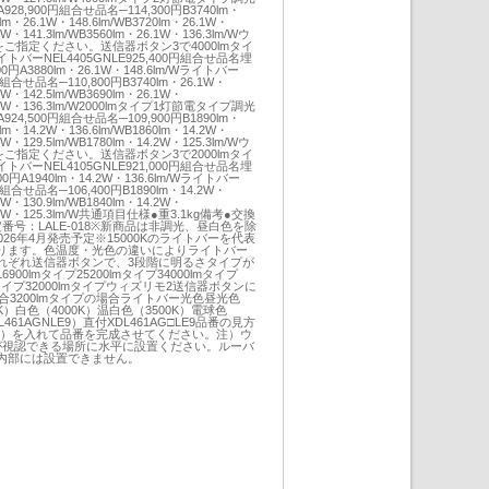
928,900円組合せ品名─114,300円B3740lm・
0lm・26.1W・148.6lm/WB3720lm・26.1W・
.1W・141.3lm/WB3560lm・26.1W・136.3lm/Wウ
プをご指定ください。送信器ボタン3で4000lmタイ
ーNEL4405GNLE925,400円組合せ品名埋
800円A3880lm・26.1W・148.6lm/Wライトバー
0円組合せ品名─110,800円B3740lm・26.1W・
.1W・142.5lm/WB3690lm・26.1W・
26.1W・136.3lm/W2000lmタイプ1灯節電タイプ調光
924,500円組合せ品名─109,900円B1890lm・
0lm・14.2W・136.6lm/WB1860lm・14.2W・
.2W・129.5lm/WB1780lm・14.2W・125.3lm/Wウ
プをご指定ください。送信器ボタン3で2000lmタイ
ーNEL4105GNLE921,000円組合せ品名埋
400円A1940lm・14.2W・136.6lm/Wライトバー
0円組合せ品名─106,400円B1890lm・14.2W・
.2W・130.9lm/WB1840lm・14.2W・
14.2W・125.3lm/W共通項目仕様●重3.1kg備考●交換
定番号：LALE-018※新商品は非調光、昼白色を除
26年4月発売予定※15000Kのライトバーを代表
ります。色温度・光色の違いによりライトバー
れぞれ送信器ボタンで、3段階に明るさタイプが
0lmタイプ25200lmタイプ34000lmタイプ
0lmタイプ32000lmタイプウィズリモ2送信器ボタンに
場合3200lmタイプの場合ライトバー光色昼光色
0K）白色（4000K）温白色（3500K）電球色
461AGNLE9）直付XDL461AG□LE9品番の見方
N）を入れて品番を完成させてください。注）ウ
が視認できる場所に水平に設置ください。ルーバ
内部には設置できません。