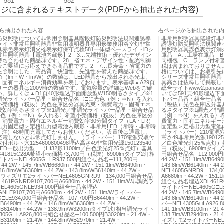
581
582
ジに含まれるテキストデータ(PDFから抽出された内容)
ら抽出された内容
右ページから抽出された
防災照明について非常用照明器具階段灯防災照明法規関連誘導
非常用照明器具階段灯非
ライト非常用照明器具非常用照明器具専用形業務用浴室灯非常
誘導灯防災照明法規関連
具赤色表示灯消火栓表示灯保守点検581一体型ベースライトiDシ
用照明器具赤色表示灯消火
常用照明器具【電池内蔵形】2 3…先端技術・優れたデザイン
庫品 A…工場在庫品 
持ち合わせた商品群です。28…省エネ・デザイン性・配光制御
同梱包 C…ランプ付希
なご要望にお応えできる商品群です。2 7…長寿命・省電力の
税は含まれておりません
主照明にした、高品質、快適性、先進性を備えた商品群です。
格については、お取引先
（lm・W・lm/W）の数値は、LED器具から放出される光束、
シリーズ非常用照明器具
、固有エネルギー消費効率を表しております。表示基準▲A29頁
具高さは抜粋して掲載し
リーの器具は200V時の数値です。電気容量の詳細はWebをご確
総合サイトwww2.panason
。詳しくは▲D1頁40形埋込下面開放型W150明るさタイプ※1
いては591頁40形埋込
調光ライトバー品番・組合せ品名〈□に光色（例：⇒N）を入れ
トバー品番・組合せ品名
小売価格（税抜）光色在庫区分器具光束・消費電力・固有エネ
（税抜）光色在庫区分器
費効率明るさタイプ※1調光／非調光ライトバー品番・組合せ品
るさタイプ※1調光／非
光色（例：⇒N）を入れる〉希望小売価格（税抜）光色在庫区分
（例：⇒N）を入れる〉
・消費電力・固有エネルギー消費効率30分間タイプ（LA・LR）
費電力・固有エネルギー消
出力固定型＞定格出力型電池内蔵形・非常用LED（常時・非常時
固定型＞定格出力型電池内
灯）注）48時間充電してからお使いください。設置後は通電し、
（ライトバー）210電源穴
充電しないと非常点灯しません。（ライトバー）170電源穴取付
高さ49非常用光源190125
ボルト穴1254600800498埋込高さ49非常用光源150123540
／白色蛍光灯25％点灯）器具
ED一般出力型 （Hf32形1100lm／白色蛍光灯25％点灯）器具
円（税抜）6900lmタイプ2
41815C28A希望小売価格73,700円（税抜）6900lmタイプ2灯相
円組合せ品名─112,000円B6
バーNEL4605G□LR937,500円組合せ品名─111,200円
44.2W・151.1lm/WB649
・44.2W・145.7lm/WB6680lm・44.2W・151.1lm/WB6490lm・
143.8lm/WB6140lm・
46.8lm/WB6360lm・44.2W・143.8lm/WB6140lm・44.2W・
NEL4605GNRD9 134
m/Wウィズリモ2ライトバーNEL4605GNRD9 134,000円組合せ品
A6680lm・44.2W・151
61PGNRD9107,700円A6680lm・44.2W・151.1lm/W非調光ラ
組合せ品名埋込XDL461RGNL
L4605GNLE934,000円組合せ品名埋込
ライトバーNEL4605G□LE
GNLE9107,700円A6680lm・44.2W・151.1lm/Wライトバー
44.2W・145.7lm/WB649
G□LE934,000円組合せ品名─107,700円B6440lm・44.2W・
143.8lm/WB6140lm・
/WB6490lm・44.2W・146.8lm/WB6360lm・44.2W・
バーNEL4305G□LA926,
/WB6140lm・44.2W・138.9lm/W3200lmタイプ1灯相当調光ライト
141.1lm/WB3100lm・21
305G□LA926,800円組合せ品名─100,500円B3020lm・21.4W・
138.7lm/WB2940lm・21
/WB3100lm・21.4W・144.8lm/WB2970lm・21.4W・
ィズリモ2ライトバーNEL4