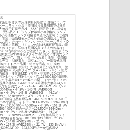
内容
常用照明器具専用形防災照明防災照明について
ベースライト非常用照明器具業務用浴室灯非常
栓表示灯保守点検 582在庫区分：E…常備在
B…受注品／D…ランプ付希望小売価格でランプ
望小売価格でランプ別梱包希望小売価格には消費
。希望小売価格表示のない商品の納期および価
にお問い合わせください。一体型ベースライトiD
【電池内蔵形】リモコンの詳細635頁配置表の器
ております。詳細は照明器具（法人のお客様）
ic.biz/jp/lighting/をご確認ください。配置表につ
下面開放型W190明るさタイプ※1調光／非調光ライ
〈□に光色（例：⇒N）を入れる〉希望小売価格
具光束・消費電力・固有エネルギー消費効率明
調光ライトバー品番・組合せ品名〈□に光色
希望小売価格（税抜）光色在庫区分器具光束・消
費効率30分間タイプ（LA・LR）（※）＜出力
蔵形・非常用LED（常時・非常時LED点灯）
取付ボルト穴取付ボルト穴1274600800498埋込
740形非常時LED一般出力型 （Hf32形1100lm
本体NNLG41819C28A希望小売価格74,500
灯相当調光ライトバーNEL4605G□LR937,500
440lm・44.2W・145.7lm/WB6680lm・
0lm・44.2W・146.8lm/WB6360lm・44.2W・
44.2W・138.9lm/Wウィズリモ2ライトバー
,000円組合せ品名埋込XDL461RGNRD9108,500円
.1lm/W非調光ライトバーNEL4605GNLE934,000円
E9108,500円A6680lm・44.2W・151.1lm/W
934,000円組合せ品名─108,500円B6440lm・
0lm・44.2W・146.8lm/WB6360lm・44.2W・
44.2W・138.9lm/W3200lmタイプ1灯相当調光ライト
800円組合せ品名─101,300円B3020lm・21.4W・
.4W・144.8lm/WB2970lm・21.4W・
.4W・137.3lm/WB2850lm・21.4W・133.1lm/Wウ
305GNRD9 123,300円組合せ品名埋込