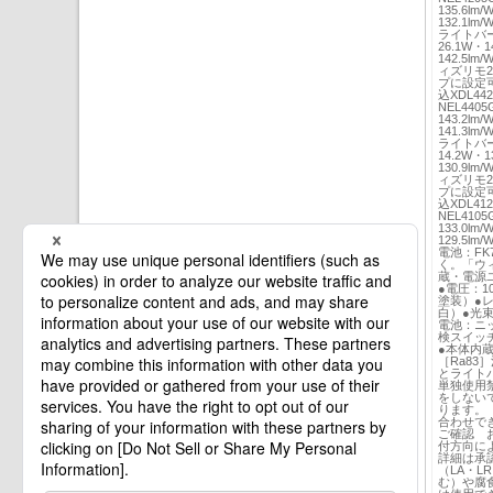
135.6lm
132.1lm
ライトバーN
26.1W・1
142.5lm
ィズリモ2
プに設定可
込XDL442
NEL4405
143.2lm
141.3lm
ライトバーN
14.2W・1
130.9lm
ィズリモ2
プに設定可
込XDL412
NEL4105
133.0lm
129.5lm
電池：FK
く。「ウィ
蔵・電源
●電圧：1
塗装）●
白）●光束
電池：ニ
検スイッチ
●本体内蔵
［Ra8
とライト
単独使用
をしない
ります。
合わせで
ご確認 
付方向に
詳細は承
（LA・
む）や腐