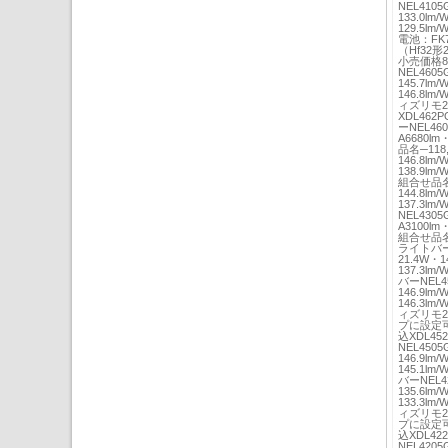
NEL4105
133.0lm
129.5lm
電池：FK
（Hf32形
小売価格8
NEL4605
145.7lm
146.8lm
ィズリモ2
XDL462P
ーNEL46
A6680lm
品名─118,
146.8lm
138.9l
組合せ品名─1
144.8lm
137.3l
NEL430
A3100lm
組合せ品名埋込
ライトバーN
21.4W・1
137.3lm
バーNEL4
146.9lm
146.3lm
ィズリモ2
プに設定可
込XDL452
NEL4505
146.9lm
145.1lm
バーNEL4
135.6lm
133.3lm
ィズリモ2
プに設定可
込XDL422
NEL4205