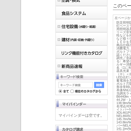
このペー
左ページか
防災照明
灯ベース
用照明器
リーズ非
性などを
など様々
ＬＥＤを
商品仕様の
消費電力
ボルトフ
認ください
調光／非
る〉希望
ルギー消
名〈□に
器具光束
（※）＜
LED点
蓄電池を
ボルト穴取付
形非常時L
本体NNLG
当調光ライト
B6440lm
44.2W・1
138.9l
名埋込XDL4
イトバーNE
XDL461P
マイバインダーは空です。
NEL4605
145.7lm
143.8lm
バーNEL4
141.1lm