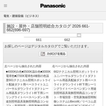
電気・建築設備（ビジネス）
施設・屋外・店舗照明総合カタログ 2026 661-
662(696-697)
661
662
お探しのページはデジタルカタログでご覧いただけます。
左ページから抽出された内容
右ページから抽出された内容
■4000K白色■3500K温白色■3000K
662テクニカル照明スポットライト
電球色■2700K電球色4種類の色温
ユニバーサルダウンライトダクト
度661テクニカル照明スポットライ
レール用器具配線ダクト用ベース
ト配線ダクト用ベースライトユニ
ライトダウンライト軒下用シーリ
バーサルダウンライトダクトレー
ングライトベースペンダント用途
ル用器具ダウンライト軒下用シー
別照明器具装飾照明商品コンセプ
リングライトベースペンダント用
ト・市場別音・空気新無線照明制
途別照明器具装飾照明商品コンセ
御システムLiBecoM／リベコム店
プト・市場別音・空気新無線照明
舗空間のための“光”と“デザイン”。