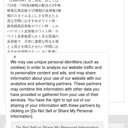
（LiBecoM）もご用意。詳しくは
719頁・749頁4種類の配光※2中角
狭角広角拡散※15種類の反射板2種
類のスタイルまぶしさを抑えた上
質な空間におすすめホワイト枠・
銀色鏡面反射板ホワイト枠・シル
バーマット反射板ホワイト枠・ホ
ワイト反射板柔らかく光る質感の
反射板で、天井に適度な明るさ感
と上質さを両立させたい空間にお
すすめ光源部のまぶしさに配慮し
つつ、天井の明るさ感を確保した
い空間におすすめブラック仕様で
まぶしさを抑え、ダーク系もしく
は木質系の空間によりおすすめブ
ラック枠・ブラック反射板ブラッ
ク枠・銀色鏡面反射板天井カラー
が黒もしくはチーク材の空間にお
すすめユニバーサルダウンライト
ダウンライトNEW