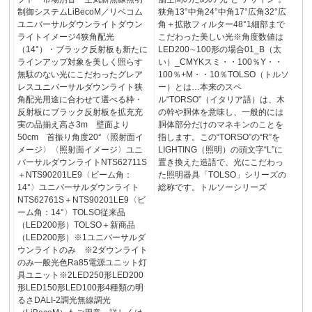
制御システムLiBecoM／リベコム
狭角13°中角24°中角17°広角32°広
ユニバーサルダウンライトダウン
角＋拡散フィルター48°1細部まで
ライトイメージ4狭角配光
こだわった美しい光※角度数値は
（14°）・ブラック反射板も新たに
LED200∼100形の場合01_B（太
ラインアップ対象を美しく照らす
い）_CMYKスミ・・100％Y・・
無駄のない光にこだわったグレア
100％+M・・10％TOLSO（トルソ
レスユニバーサルダウンライト狭
ー）とは…本来のスペ
角配光用途に合わせて選べる枠・
ル“TORSO”（イタリア語）は、木
反射板にブラック反射板を拡充充
の幹や胴体を意味し、一般的には
実の品揃え高さ3m 壁面より
胴体部分だけのマネキンのことを
50cm 首振り角度20°〈照射面イ
指します。この“TORSO”の“R”を
メージ〉〈照射面イメージ〉ユニ
LIGHTING（照明）の頭文字“L”に
バーサルダウンライトNTS62711S
置き換えた造語で、光にこだわっ
＋NTS90201LE9〈ビーム角：
た照明器具「TOLSO」シリーズの
14°〉ユニバーサルダウンライト
総称です。トルソーシリーズ
NTS62761S＋NTS90201LE9〈ビ
ーム角：14°〉TOLSO従来品
（LED200形）TOLSO＋新商品
（LED200形）※1ユニバーサルダ
ウンライトのみ ※2ダウンライト
のみ一般光色Ra85電源ユニット灯
具ユニット※2LED250形LED200
形LED150形LED100形4種類の明
るさDALI-2調光無線調光