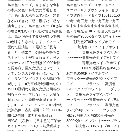
高演色シリーズ）さまざまな食材
高演色シリーズ）スポットライト
の本来の色味を忠実に再現しま
ユニバーサルダウンライト一般タ
す。温かみのある光でパン・惣菜
イプ透過セードタイプ100125150
などのできたて感・揚げたて感を
中角中角広角中角中角広角中角広
演出します。高演色シリーズ■惣菜
角中角中角広角中角中角広角彩光
の場合■野菜・肉・魚の場合高演色
色・専用光色HID70形器具相当450
は、高い演色性で食材が持つ本来
形彩光色3500Kタイプホワイトｰｰｰ
の色味を引き出します。イメージ7
ｰｰｰｰ彩光色2700Kタイプホワイトｰ
優れた経済性LED照明は「長寿
ｰｰｰｰｰｰ高演色2700Kタイプホワイ
命」と「省エネ」の特長を持ちコ
トｰｰｰｰｰｰｰ専用光色タイプVホワイ
ストメリットが生まれます。省メ
トｰｰｰｰｰｰｰ専用光色タイプFホワイ
ンテナンスLED照明は40,000時間
トｰｰｰｰｰｰｰ専用光色タイプMホワイ
と長寿命。従来光源と比べて、メ
トｰｰｰｰｰｰｰHID70形器具相当350形
ンテナンスの必要性がほとんどな
彩光色3500Kタイプホワイトｰｰｰｰｰ
く、ランニングコストを大幅に低
ブラックｰｰｰ彩光色2700Kタイプホ
減します。■光束維持時間比較省エ
ワイトｰｰｰｰｰブラックｰｰｰ高演色
ネLED照明なら従来光源と同等の
2700Kタイプホワイトｰｰｰｰｰブラッ
明るさをキープしながら、大幅な
クｰｰｰ専用光色タイプVホワイトｰｰｰ
省エネにより経費が削減できま
ｰｰブラックｰｰｰ専用光色タイプFホ
す。■コストシミュレーション比較
ワイトｰｰｰｰｰブラックｰｰｰ専用光色
試算条件 点灯時間：年間3,000時
タイプMホワイトｰｰｰｰｰブラックｰｰｰ
間×10年間 電力料金単価28
HID35形器具相当200形彩光色
円/kWh（税抜）［日本照明工業会
3500Kタイプホワイトｰｰｰｰｰブラッ
ガイドA139-2024より消費税抜き
クｰｰｰ彩光色2700Kタイプホワイト