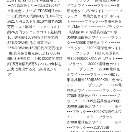
試算］従来HID35形＋生鮮用ミラ
ｰｰｰｰｰブラックｰｰｰ高演色2700Kタ
ー7台高演色シリーズLED350形7
イプホワイトｰｰｰｰｰブラックｰｰｰ専
台彩光色シリーズLED350形7台約
用光色タイプVホワイトｰｰｰｰｰｰｰｰブ
55万円約39万円約40万円10年間で
ラックｰｰｰ専用光色タイプFホワイ
約21万円コスト削減10年間で約26
トｰｰｰｰｰｰｰｰブラックｰｰｰ専用光色タ
万円コスト削減イニシャルコスト
イプMホワイトｰｰｰｰｰｰｰｰブラックｰｰ
約26万円ランニングコスト差額約
ｰ高演色HID70形器具相当550形
16万差額約10万明るさ同等で約
3500K温白色ホワイトｰｰｰｰｰブラッ
32%DOWN明るさ同等で約
クｰｰｰ3000K電球色ホワイトｰｰｰｰｰ
25%DOWN約16万円約20万円従来
ブラックｰｰｰ2700K電球色ホワイト
HID彩光色専用光色LED12,000時
ｰｰｰｰｰブラックｰｰｰHID70形器具相
間約3.3倍長持ち！40,000時間差額
当350形3500K温白色ホワイトｰｰｰｰ
約15万差額約6万6すべての食材を
ｰブラックｰｰｰ3000K電球色ホワイ
忠実に再現する光（高演色シリー
トｰｰｰｰｰブラックｰｰｰ2700K電球色
ズ）
ホワイトｰｰｰｰｰブラックｰｰｰHID35
形器具相当250形3500K温白色ホワ
イトｰｰｰｰｰｰｰｰブラックｰｰｰ3000K電
球色ホワイトｰｰｰｰｰｰｰｰブラックｰｰｰ
2700K電球色ホワイトｰｰｰｰｰｰｰｰブ
ラックｰｰｰHID35形器具相当200形
3500K温白色ホワイトｰｰｰｰｰｰｰ※※
ｰｰｰブラックｰｰｰｰ3000K電球色ホワ
イトｰｰｰｰｰｰｰ※※ｰｰｰブラックｰｰｰｰ
2700K電球色ホワイトｰｰｰｰｰｰｰ※※
ｰｰｰブラックｰｰｰｰJ12V75形