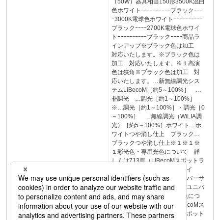
（50W）器具相当150形3500K温白
色ホワイトｰｰｰｰｰｰｰｰｰｰブラックｰｰｰ
ｰ3000K電球色ホワイトｰｰｰｰｰｰｰｰｰｰ
ブラックｰｰｰｰ2700K電球色ホワイ
トｰｰｰｰｰｰｰｰｰｰブラックｰｰｰｰ商品ラ
インアップ※ブラック色は加工
対応いたします。※ブラック色は
加工 対応いたします。※１高演
色は狭角※ブラック色は加工 対
応いたします。…新無線調光シス
テムLiBecoM［約5～100%］ …
非調光 …調光［約1～100%］
※…調光［約1～100%］・調光［0
～100%］ …無線調光（WiLIA調
光）［約5～100%］ホワイト…ホ
ワイトつや消し仕上 ブラック…
ブラックつや消し仕上※１※１※
１彩光色・専用光色について 詳
しくは713頁（LiBecoMスポットラ
イト）・804頁（スポットライ
ト）・735頁（LiBecoMユニバーサ
ルダウンライト）・862頁（ユニバ
ーサルダウンライト）高演色につ
いて 詳しくは716頁（LiBecoMス
ポットライト）・807頁（スポット