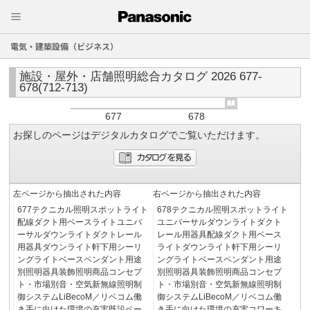
電気・建築設備（ビジネス）
施設・屋外・店舗照明総合カタログ 2026 677-
678(712-713)
677
678
お探しのページはデジタルカタログでご覧いただけます。
左ページから抽出された内容
右ページから抽出された内容
677テクニカル照明スポットライト
678テクニカル照明スポットライト
配線ダクト用ベースライトユニバ
ユニバーサルダウンライトダクト
ーサルダウンライトダクトレール
レール用器具配線ダクト用ベース
用器具ダウンライト軒下用シーリ
ライトダウンライト軒下用シーリ
ングライトベースペンダント用途
ングライトベースペンダント用途
別照明器具装飾照明商品コンセプ
別照明器具装飾照明商品コンセプ
ト・市場別音・空気新無線照明制
ト・市場別音・空気新無線照明制
御システムLiBecoM／リベコム働
御システムLiBecoM／リベコム働
き手に向けた環境の充実既設ベー
き手に向けた環境の充実コワーキ