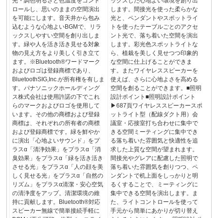
光・調色明るさと色温度をコント
ックスした心地よい環境を創り出
ロールし、思いのままの空間演出
します。間接光を使った柔らかな
を可能にします。音天井から包み
光と、ペンダントやスポットライ
込むような心地よいBGMで、リラ
トを使ったテーブルごとのアクセ
ックスしやすい空間を創り出しま
ント光で、落ち着いた空間を演出
す。緑や人を活き活き見せる対象
します。彩光色スポットライトな
物の見え方をより美しく引き立て
ら、植栽を美しく見せつつ印象的
ます。※Bluetooth®ワードマーク
な空間に仕上げることができま
およびロゴは登録商標であり、
す。またワイヤレススピーカーを
BluetoothSIG,Inc.が所有権を有しま
使えば、さらに心地よさを高める
す。パナソニックホールディング
空間を創ることができます。■照明
ス株式会社は使用許諾の下でこれ
設計ポイント■照明設計ポイント
らのマークおよびロゴを使用して
▶687頁ワイヤレススピーカースポ
います。その他の商標および登録
ットライト型（配線ダクト用）会
商標は、それぞれの所有者の商標
議室・応接室打ち合わせに集中で
および登録商標です。緑を鮮やか
きる空間ミーティングに集中でき
に演出「心地よいサウンド」をプ
る落ち着いた雰囲気と快適性を追
ラスα「清浄効果」をプラスα「消
求した上質な空間が望まれます。
臭効果」をプラスα「緑を活き活き
間接光やグレアに配慮した照明で
させる光」をプラスα「人の顔を美
落ち着いた雰囲気を創りつつ、ペ
しく見せる光」をプラスα「自然の
ンダントで机上面をしっかりと明
リズム」をプラスα清潔・安心空気
るくすることで、ミーティングに
の清浄度をアップ。清潔環境の維
集中できる空間を演出します。ま
持に貢献します。Bluetooth®対応
た、ライトコントロールを使って
スピーカー無線で簡単接続手軽に
手元から簡単にあかりが切り替え