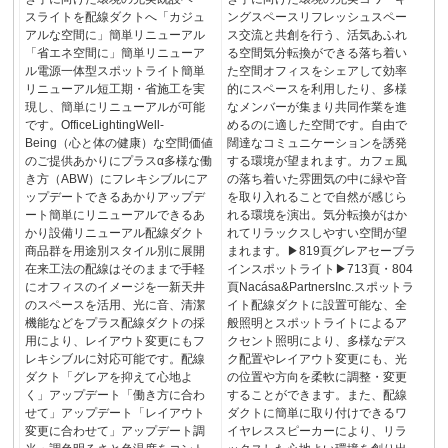
スライトを配線ダクトへ「カジュ
ングスペースリフレッシュスペー
アルな空間に」簡単リニューアル
ス交流と共創を行う、活気あふれ
「省エネ空間に」簡単リニューア
る空間気分転換ができる落ち着い
ル電源一体型スポットライト簡単
た空間オフィスをシェアして効率
リニューアル短工期・省施工を実
的にスペースを利用したり、多様
現し、簡単にリニューアルが可能
なメンバーが集まり共同作業を進
です。OfficeLightingWell-
めるのに適した空間です。自由で
Being（心と体の健康）な空間価値
闊達なコミュニケーションを誘発
のご提供あかりにプラスα多様な働
する環境が望まれます。カフェ風
き方（ABW）にフレキシブルにア
の落ち着いた雰囲気の中に緑や音
ップデートできるあかりアップデ
を取り入れることで自然が感じら
ート簡単にリニューアルできるあ
れる環境を演出。気分転換がはか
かり設備リニューアル配線ダクト
れてリラックスしやすい空間が望
商品群を用途別スタイル別に展開
まれます。▶819頁グレアセーブラ
在来工法の配線はそのままで手軽
インスポットライト▶713頁・804
にオフィスのイメージを一新天井
頁Nacása&PartnersInc.スポットラ
のスペースを活用、光に音、清潔
イト配線ダクトに設置可能な、全
機能などをプラス配線ダクトの採
般照明とスポットライトによるア
用により、レイアウト変更にもフ
クセント照明により、多様なデス
レキシブルに対応可能です。配線
ク配置やレイアウト変更にも、光
ダクト「グレアを抑えて心地よ
の位置や方向を柔軟に調整・変更
く」アップデート「働き方に合わ
することができます。また、配線
せて」アップデート「レイアウト
ダクトに簡単に取り付けできるワ
変更に合わせて」アップデート調
イヤレススピーカーにより、リラ