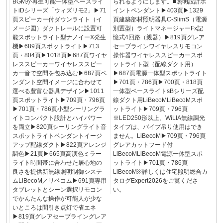
BGMが再生可能一体型ベースライ
られるようにします。■照明設計ポ
トiDシリーズ「ウィズリモ2」▶71
イントペンダント▶403頁▶1329
頁スピーカー付ダウンライト（イ
頁建築部材照明器具C-SlimS（電源
メージ図）ダクトレールに設置可
別置型）ライトマネージャーFx記
能スポットライト型ナノイーX発生
憶式4回路（親器）▶819頁グレア
機▶689頁スポットライト▶713
セーブラインワイヤレスリモコン
頁・804頁▶1018頁▶687頁ワイヤ
操作器ワイヤレススピーカースポ
レススピーカーワイヤレススピー
ットライト型（配線ダクト用）
カー音で空間を包み込む▶687頁ペ
▶687頁電源一体型スポットライト
ンダント空間イメージに合わせて
▶701頁・786頁▶700頁・818頁
選べる豊富な器具デザイン▶1011
一体型ベースライトsBシリーズ配
頁スポットライト▶709頁・796頁
線ダクト用LiBecoMLiBecoMスポ
▶701頁・786頁小型シーリングラ
ットライト▶709頁・796頁
イトコンパクト設計とハイパワー
※LED250形以上、WiLIA無線調光
を両立▶820頁シーリングライト音
タイプは、パイプ吊り使用はでき
スポットライトペンダントイージ
ません。LiBecoM▶709頁・796頁
アップ配線ダクト▶822頁アレンジ
グレアカットフード付
調色▶21頁▶665頁高演色ミラー
LiBecoMLiBecoM電源一体型スポ
ライト時間帯に合わせた居心地の
ットライト▶701頁・786頁
良さを提供新無線照明制御システ
LiBecoM※詳しくは住宅照明総合カ
ムLiBecoM／リベコム▶691頁専用
タログExpert2026をご覧くださ
タブレットとシーン選択リモコン
い。
でかんたんな操作が可能人が少な
いところは間引き点灯で省エネ
▶819頁グレアセーブライングレア