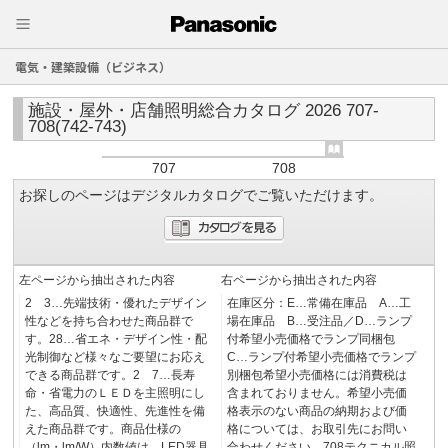
電気・建築設備（ビジネス）
施設・屋外・店舗照明総合カタログ 2026 707-
708(742-743)
707
708
お探しのページはデジタルカタログでご覧いただけます。
左ページから抽出された内容
右ページから抽出された内容
2 3…先端技術・優れたデザイン
在庫区分：E…常備在庫品 A…工
性などを持ち合わせた商品群で
場在庫品 B…受注品／D…ランプ
す。28…省エネ・デザイン性・配
付希望小売価格でランプ同梱包
光制御など様々なご要望にお応え
C…ランプ付希望小売価格でランプ
できる商品群です。2 7…長寿
別梱包希望小売価格には消費税は
命・省電力のＬＥＤを主照明にし
含まれておりません。希望小売価
た、高品質、快適性、先進性を備
格表示のない商品の納期および価
えた商品群です。商品仕様の
格については、お取引先にお問い
（lm・lm/W）内数値は、LED器具
合わせください。708テクニカル照