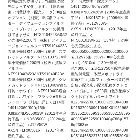
荷時設定の数値です。性能値は配
束・消費効率・配光データ】
光によって変化します。【器具光
149142360°90°φ75重
束・消費効率・配光データ】■適合
0.8kg※NL02426W（2009年生産終
オプション（別売）※拡散フィル
了品）＋NK01871K（2009年生産
ター、ディフュージョンフィルタ
終了品）＋J12V50W-
ー、スプレッドフィルターの併用
AXSN（LR005016）（2017年生
はできません。NTS9104223A希望
産終了品）と
小売価格2,200円（税抜）ディフュ
NTS00101WRS1（13°時）との中
ージョンフィルターNTS9104423A
心光度比較による。
希望小売価格4,200円（税抜）スプ
40000500003000020000100000
レッドフィルターNTS9103723A希
▲J12V75形（50W）■中心光度
望小売価格2,200円（税抜）拡散フ
（cd）9510cd［13°/一般光
ィルター
色/4000K］▲JR12V50形配光調整
NTS91040W23ANTS91040B23A
機能付電源一体型スポットライト
希望小売価格3,850円（税抜）グレ
広角32°＋拡散フィルター出荷時設
アカットフード※NTS91040W適合
定狭い配光広い配光配線ダクトに
灯具：ホワイト NTS91040B適合
ついて詳しくは823頁白色系配線ダ
灯具：ホワイト・ブラック■専用コ
クトおすすめカラーホワイト
ントローラ（別売）詳しくは14頁
0123mlx2700K3000K3500K4000
149142360°90°φ75重
K9153702309010040K01931968
0.8kg※NDS05302W（2012年生産
353352108595358653502158595
終了品）＋NDS85008（2012年生
409053652259010040φ788φ157
産終了品）＋J12V50W-
6φ2363㎜
AXSN（LR005016）（2017年生
0123mlx2700K3000K3500K4000
産終了品）と
K95104665237511651055520K01