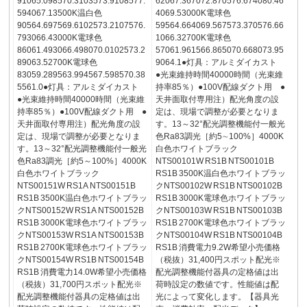
91065.098570.3103573.9108577.
62067.367072.870576.674080.46
594067.13500K温白色
4069.53000K電球色
90564.697569.6102573.2107576.
59564.664069.567573.370576.66
793066.43000K電球色
1066.32700K電球色
86061.493066.498070.0102573.2
57061.961566.865070.668073.95
89063.52700K電球色
9064.1●灯具：アルミダイカスト
83059.289563.994567.598570.38
●光束維持時間40000時間（光束維
5561.0●灯具：アルミダイカスト
持率85％）●100V配線ダクト用 ●
●光束維持時間40000時間（光束維
天井面取付専用注）配光角度の設
持率85％）●100V配線ダクト用 ●
定は、現場で調整が必要となりま
天井面取付専用注）配光角度の設
す。13～32°配光調整機能付一般光
定は、現場で調整が必要となりま
色Ra83調光［約5∼100%］4000K
す。13～32°配光調整機能付一般光
白色ホワイトブラック
色Ra83調光［約5～100%］4000K
NTS00101W RS1B NTS00101B
白色ホワイトブラック
RS1B 3500K温白色ホワイトブラッ
NTS00151W RS1A NTS00151B
クNTS00102W RS1B NTS00102B
RS1B 3500K温白色ホワイトブラッ
RS1B 3000K電球色ホワイトブラッ
クNTS00152W RS1A NTS00152B
クNTS00103W RS1B NTS00103B
RS1B 3000K電球色ホワイトブラッ
RS1B 2700K電球色ホワイトブラッ
クNTS00153W RS1A NTS00153B
クNTS00104W RS1B NTS00104B
RS1B 2700K電球色ホワイトブラッ
RS1B 消費電力9.2W希望小売価格
クNTS00154W RS1B NTS00154B
（税抜）31,400円スポット配光※
RS1B 消費電力14.0W希望小売価格
配光調整機能付器具の定格値は出
（税抜）31,700円スポット配光※
荷時設定の数値です。性能値は配
配光調整機能付器具の定格値は出
光によって変化します。【器具光