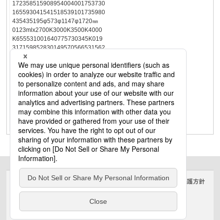
172358515908954004001753730
165593041541518539101735980
435435195φ573φ1147φ1720㎜
0123mlx2700K3000K3500K4000
K655531001640775730345K019
317159852830149570566531562
052935155073569032564903070
1625765720340φ389φ778φ1166
㎜
0123mlx2700K3000K3500K4000
K105255110263012801170570K0
193169956546452390116010655
159935482524851205110553510
4205060260512651160560φ281φ
562φ843㎜
サイトのご利用にあたって
クッキーポリシー
個人情報保護方針
電気・建築設備（ビジネス）
© Panasonic Electric Works Co., Ltd.