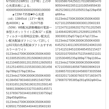
NTS00151WRS1（13°時）との中
931658670425021701065965470
心光度比較による。
905044402265111010054959430
40000500003000020000100000
4625236011551050515φ228φ456
▲CDM-T35形■中心光度
φ684㎜
（cd）13845cd［13°/一般光
0123mlx2700K3000K3500K4000
色/4000K］▲ J12V75形
K27101205680300300135K0193
（50W）WB配光調整機能付電源一
172247511006202752751202565
体型スポットライト広角32°＋拡散
114064028528512526951195675
フィルター出荷時設定狭い配光広
300300135φ573φ1147φ1720㎜
い配光配線ダクトについて詳しく
0123mlx2700K3000K3500K4000
は823頁白色系配線ダクトおすすめ
K452521401130535505240K0193
カラーホワイト
171411519451030485455215427
0123mlx2700K3000K3500K4000
520201070505475225446521101
K133053533513515060K019319
115530495235φ389φ778φ1166㎜
612104853001201355512605053
0123mlx2700K3000K3500K4000
151251405513155303301301456
K721035001805875800390K019
0φ788φ1576φ2363㎜
316965703190164580073035568
0123mlx2700K3000K3500K4000
403320171083076037071603475
K138456790346016951540755K
1790870795385φ281φ562φ843㎜
019316512625619031551550140
569013080641532701605145571
5137656750344016901530750φ2
28φ456φ684㎜
0123mlx2700K3000K3500K4000
K39501755985440440195K0193