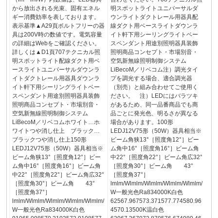
から放出される光束、固有エネル
明スポットライトユニバーサルダ
ギー消費効率を表しております。
ウンライトダクトレール用器具配
表示基準▲A29頁ボルトフリーの器
線ダクト用ベースライトダウンラ
具は200V時の数値です。電気容量
イト軒下用シーリングライトベー
の詳細はWebをご確認ください。
スペンダント用途別照明器具装飾
詳しくは▲D1頁707テクニカル照
照明商品コンセプト・市場別音・
明スポットライト配線ダクト用ベ
空気新無線照明制御システム
ースライトユニバーサルダウンラ
LiBecoM／リベコム注）調光タイ
イトダクトレール用器具ダウンラ
プを調光する場合、適合調光器
イト軒下用シーリングライトベー
（別売）と組み合わせてご使用く
スペンダント用途別照明器具装飾
ださい。 注）LEDにはバラツキ
照明商品コンセプト・市場別音・
があるため、同一品番商品でも商
空気新無線照明制御システム
品ごとに発光色、明るさが異なる
LiBecoM／リベコムホワイト…ホ
場合があります。100形
ワイトつや消し仕上 ブラック…
LEDJ12V75形（50W）器具相当※
ブラックつや消し仕上150形
ビーム角狭13°［照度角12°］ビー
LEDJ12V75形（50W）器具相当※
ム角中16°［照度角16°］ビーム角
ビーム角狭13°［照度角12°］ビー
中22°［照度角22°］ビーム角広32°
ム角中16°［照度角16°］ビーム角
［照度角30°］ビーム角 43°
中22°［照度角22°］ビーム角広32°
［照度角37°］
［照度角30°］ビーム角 43°
lmlm/Wlmlm/Wlmlm/Wlmlm/Wlmlm/
［照度角37°］
W一般光色Ra834000K白色
lmlm/Wlmlm/Wlmlm/Wlmlm/Wlmlm/
62567.967573.371577.774580.96
W一般光色Ra834000K白色
4570.13500K温白色