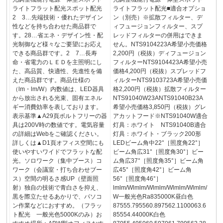
ライトフラット配光スポット配光
ライトフラット配光■適合オプショ
2 3…先端技術・優れたデザイン
ン（別売）※拡散フィルター、デ
性などを持ち合わせた商品群で
ィフュージョンフィルター、スプ
す。28…省エネ・デザイン性・配
レッドフィルターの併用はできま
光制御など様々なご要望にお応え
せん。NTS9104223A希望小売価格
できる商品群です。2 7…長寿
2,200円（税抜）ディフュージョン
命・省電力のＬＥＤを主照明にし
フィルターNTS9104423A希望小売
た、高品質、快適性、先進性を備
価格4,200円（税抜）スプレッドフ
えた商品群です。商品仕様の
ィルターNTS9103723A希望小売価
（lm・lm/W）内数値は、LED器具
格2,200円（税抜）拡散フィルター
から放出される光束、固有エネル
NTS91040W23ANTS91040B23A
ギー消費効率を表しております。
希望小売価格3,850円（税抜）グレ
表示基準▲A29頁ボルトフリーの器
アカットフード※NTS91040W適合
具は200V時の数値です。電気容量
灯具：ホワイト NTS91040B適合
の詳細はWebをご確認ください。
灯具：ホワイト・ブラック200形
詳しくは▲D1頁オフィス空間にも
LEDビーム角中22°［照度角22°］
使いやすいワイドでフラットな配
ビーム角広31°［照度角30°］ビー
光。ソロワーク（集中ブース）コ
ム角広37°［照度角35°］ビーム角
ワーク（会議室・打ち合わせブー
広45°［照度角42°］ビーム角
ス）空間の明るさ感UP（壁面照
56°［照度角46°］
射）独自の技術で青白さを抑え、
lmlm/Wlmlm/Wlmlm/Wlmlm/Wlmlm/
黒を際立たせるあかりで、パソコ
W一般光色Ra835000K昼白色
ン作業などにおすすめ。（フラッ
87555.795560.897562.1100063.6
ト配光 一般光色5000Kのみ）お
85554.44000K白色