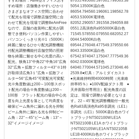
すすめ場所：ABW型オフィスおす
87055.495060.597061.799563.38
すめ場所：店舗働きやすいひかり
5054.13500K温白色
さまざまなオフィス空間に合わせ
86054.794560.196061.198562.78
て配光を現場で調整店舗空間に合
4053.53000K電球色
わせて配光を現場で調整BeAmFree
82052.290057.391558.294059.88
なので、店舗の改装時に配光が調
0551.2高演色Ra955000K昼白色
整でき便利パソコン作業しやすい
71545.578550.079550.682052.27
パソコンくっきり光※1（5000K）
0044.54000K白色
綺麗に魅せるひかり配光調整機能
69544.276048.477549.379550.66
付配光調整機能付店舗空間の照射
8043.33500K温白色
物を綺麗に魅せる中心光度の高い
67542.974047.175047.777549.36
配光。狭角13°中角22°中角16°広角
6042.03000K電球色
32°広角＋拡散フィルター43°※1特
64040.770044.571045.273046.46
許取得済広角3１°広角＋拡散フィ
2539.8●灯具：アルミダイカスト
ルター56°広角45°可変配光可変配
●光束維持時間40000時間（光束維
光※角度数値は200～100形スポッ
持率85％）●100V配線ダクト用 ●
ト配光の場合※角度数値は200～
天井面取付専用注）配光角度の設
100形 フラット配光の場合中心光
定は、現場で調整が必要となりま
度を向上光度を落として均斉度を
す。22～45°配光調整機能付一般光
確保ビーム角外に漏れる光を抑制
色Ra83高演色Ra95非調光（LE1）
ビーム角外に漏れる光を抑制ビー
非調光（LE1）5000K昼白色ホワイ
ム角：22°～45°ビーム角：13°～
トブラックNTS02100W LE1A
32°イメージイメージ
NTS02100B LE1A ホワイトブラッ
クNTS02105W LE1A NTS02105B
LE1B 4000K白色ホワイトブラック