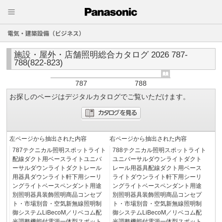
電気・建築設備（ビジネス）
施設・屋外・店舗照明総合カタログ 2026 787-
788(822-823)
787
788
お探しのページはデジタルカタログでご覧いただけます。
左ページから抽出された内容
右ページから抽出された内容
787テクニカル照明スポットライト
788テクニカル照明スポットライト
配線ダクト用ベースライトユニバ
ユニバーサルダウンライトダクト
ーサルダウンライトダクトレール
レール用器具配線ダクト用ベース
用器具ダウンライト軒下用シーリ
ライトダウンライト軒下用シーリ
ングライトベースペンダント用途
ングライトベースペンダント用途
別照明器具装飾照明商品コンセプ
別照明器具装飾照明商品コンセプ
ト・市場別音・空気新無線照明制
ト・市場別音・空気新無線照明制
御システムLiBecoM／リベコム配
御システムLiBecoM／リベコム配
光調整機能付電源一体型スポット
光調整機能付電源一体型スポット