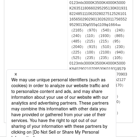
0123mlx3000K3500K4000K5000
K26351180660295295130K01931
822485111062028027512526101
165650290290130262011756552
95290130φ555φ1109φ1664㎜
（2165）（970）（540）（240）
（240）（110）（1930）（865）
（485）（215）（215）（95）
（2040）（915）（510）（230）
（225）（100）（2100）（940）
（525）（235）（235）（105）
0123mlx3000K3500K4000K5000
K840290210709530K019319579
027019570903082528520570903
0835285210709530φ1063φ2127
φ3190㎜（685）（235）（170）
（60）（75）（25）（615）
（210）（155）（55）（70）
（25）（645）（225）（160）
（55）（70）（25）（665）
（230）（165）（55）（75）
（25）