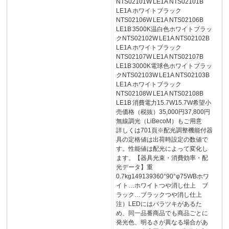
NTS02101W LE1A NTS02101B
LE1A ホワイトブラック
NTS02106W LE1A NTS02106B
LE1B 3500K温白色ホワイトブラッ
クNTS02102W LE1A NTS02102B
LE1A ホワイトブラック
NTS02107W LE1A NTS02107B
LE1B 3000K電球色ホワイトブラッ
クNTS02103W LE1A NTS02103B
LE1A ホワイトブラック
NTS02108W LE1A NTS02108B
LE1B 消費電力15.7W15.7W希望小
売価格（税抜）35,000円37,800円
無線調光（LiBecoM）もご用意
詳しくは701頁※配光調整機能付器
具の定格値は出荷時設定の数値で
す。性能値は配光によって変化し
ます。【器具光束・消費効率・配
光データ】重
0.7kg149139360°90°φ75WBホワ
イト…ホワイトつや消し仕上 ブ
ラック…ブラックつや消し仕上
注）LEDにはバラツキがあるた
め、同一品番商品でも商品ごとに
発光色、明るさが異なる場合があ