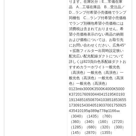
ります。在庫区分：E…常備在庫
品 A…工場在庫品 B…受注品／
D…ランプ付希望小売価格でランプ
同梱包 C…ランプ付希望小売価格
でランプ別梱包希望小売価格には
消費税は含まれておりません。希
望小売価格表示のない商品の納期
および価格については、お取引先
にお問い合わせください。広角45°
＋拡散フィルター出荷時設定狭い
配光広い配光配線ダクトについて
詳しくは823頁白色系配線ダクトお
すすめカラーホワイト一般光色
（高演色）一般光色（高演色）一
般光色（高演色）一般光色（高演
色）一般光色（高演色）
0123mlx3000K3500K4000K5000
K37201760930440415195K0193
191348516508704103851853655
173091543040519037001750925
435410195φ389φ778φ1166㎜
（3040）（1435）（760）
（360）（340）（160）（2720）
（1285）（680）（320）（300）
（145）（2870）（1355）