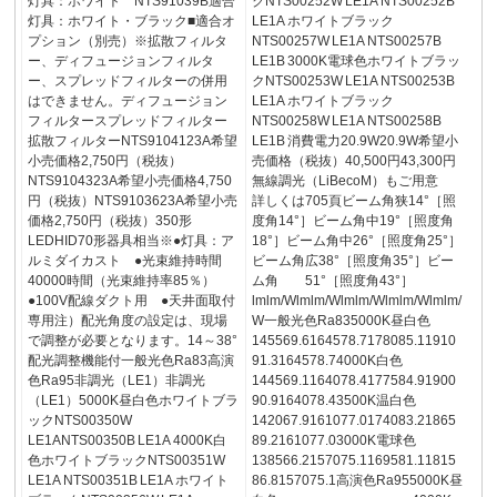
灯具：ホワイト NTS91039B適合
クNTS00252W LE1A NTS00252B
灯具：ホワイト・ブラック■適合オ
LE1A ホワイトブラック
プション（別売）※拡散フィルタ
NTS00257W LE1A NTS00257B
ー、ディフュージョンフィルタ
LE1B 3000K電球色ホワイトブラッ
ー、スプレッドフィルターの併用
クNTS00253W LE1A NTS00253B
はできません。ディフュージョン
LE1A ホワイトブラック
フィルタースプレッドフィルター
NTS00258W LE1A NTS00258B
拡散フィルターNTS9104123A希望
LE1B 消費電力20.9W20.9W希望小
小売価格2,750円（税抜）
売価格（税抜）40,500円43,300円
NTS9104323A希望小売価格4,750
無線調光（LiBecoM）もご用意
円（税抜）NTS9103623A希望小売
詳しくは705頁ビーム角狭14°［照
価格2,750円（税抜）350形
度角14°］ビーム角中19°［照度角
LEDHID70形器具相当※●灯具：ア
18°］ビーム角中26°［照度角25°］
ルミダイカスト ●光束維持時間
ビーム角広38°［照度角35°］ビー
40000時間（光束維持率85％）
ム角 51°［照度角43°］
●100V配線ダクト用 ●天井面取付
lmlm/Wlmlm/Wlmlm/Wlmlm/Wlmlm/
専用注）配光角度の設定は、現場
W一般光色Ra835000K昼白色
で調整が必要となります。14～38°
145569.6164578.7178085.11910
配光調整機能付一般光色Ra83高演
91.3164578.74000K白色
色Ra95非調光（LE1）非調光
144569.1164078.4177584.91900
（LE1）5000K昼白色ホワイトブラ
90.9164078.43500K温白色
ックNTS00350W
142067.9161077.0174083.21865
LE1ANTS00350B LE1A 4000K白
89.2161077.03000K電球色
色ホワイトブラックNTS00351W
138566.2157075.1169581.11815
LE1A NTS00351B LE1A ホワイト
86.8157075.1高演色Ra955000K昼