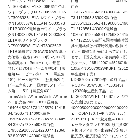
ブラックNTS00356W LE1A
白色――――――――――4000K
NTS00356B LE1B 3500K温白色ホ
白色
ワイトブラックNTS00352W LE1A
117055.9132563.3143068.41535
NTS00352B LE1A ホワイトブラッ
73.4132563.33500K温白色
クNTS00357W LE1A NTS00357B
113554.3128561.4139066.51490
LE1B 3000K電球色ホワイトブラッ
71.2128561.43000K電球色
クNTS00353W LE1A NTS00353B
108051.6122558.6132563.31415
LE1A ホワイトブラック
67.7122558.6※配光調整機能付器
NTS00358W LE1A NTS00358B
具の定格値は出荷時設定の数値で
LE1B 消費電力28.5W28.5W希望小
す。性能値は配光によって変化し
売価格（税抜）49,300円52,100円
ます。【器具光束・消費効率・配
無線調光（LiBecoM）もご用意
光データ】16514990°φ85360°重
詳しくは704頁ビーム角狭14°［照
1.0kg※NDS07302WKBP1（2012
度角14°］ビーム角中19°［照度角
年生産終了品）＋
18°］ビーム角中26°［照度角25°］
NDS87005（2012年生産終了品）
ビーム角広38°［照度角35°］ビー
＋CDM-T35W/830（YL00345）
ム角 51°［照度角43°］
（2020年生産終了品）と
lmlm/Wlmlm/Wlmlm/Wlmlm/Wlmlm/
NTS00251WLE1（14°時）との中
W一般光色Ra835000K昼白色
心光度比較による。
184064.5208573.1225579.12415
40000500003000020000100000
84.7208573.14000K白色
▲ CDM-T70形■中心光度（cd）
183064.2207572.8224578.72405
21150cd［14°/一般光色/4000K］
84.3207572.83500K温白色
▲セラメタプレミアS35形広角38°
179562.9203571.4220077.12360
＋拡散フィルター出荷時設定狭い
82.8203571.43000K電球色
配光広い配光配線ダクトについて