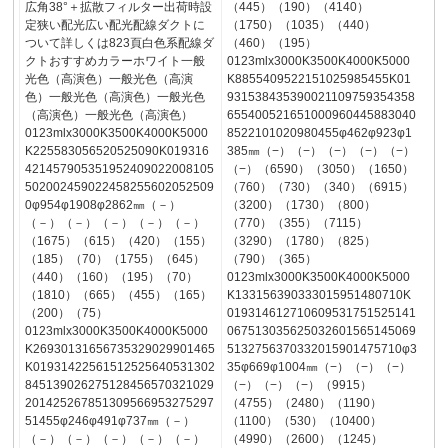
広角38°＋拡散フィルター出荷時設
（445）（190）（4140）
定狭い配光広い配光配線ダクトに
（1750）（1035）（440）
ついて詳しくは823頁白色系配線ダ
（460）（195）
クトおすすめカラーホワイト一般
0123mlx3000K3500K4000K5000
光色（高演色）一般光色（高演
K8855409522151025985455K01
色）一般光色（高演色）一般光色
931538435390021109759354358
（高演色）一般光色（高演色）
655400521651000960445883040
0123mlx3000K3500K4000K5000
8522101020980455φ462φ923φ1
K225583056520525090K019316
385㎜（−）（−）（−）（−）（−）
421457905351952409022008105
（−）（6590）（3050）（1650）
502002459022458255602052509
（760）（730）（340）（6915）
0φ954φ1908φ2862㎜（－）
（3200）（1730）（800）
（－）（－）（－）（－）（－）
（770）（355）（7115）
（1675）（615）（420）（155）
（3290）（1780）（825）
（185）（70）（1755）（645）
（790）（365）
（440）（160）（195）（70）
0123mlx3000K3500K4000K5000
（1810）（665）（455）（165）
K133156390333015951480710K
（200）（75）
019314612710609531751525141
0123mlx3000K3500K4000K5000
067513035625032601565145069
K26930131656735329029901465
5132756370332015901475710φ3
K01931422561512525640531302
35φ669φ1004㎜（−）（−）（−）
845139026275128456570321029
（−）（−）（−）（9915）
201425267851309566953275297
（4755）（2480）（1190）
51455φ246φ491φ737㎜（－）
（1100）（530）（10400）
（－）（－）（－）（－）（－）
（4990）（2600）（1245）