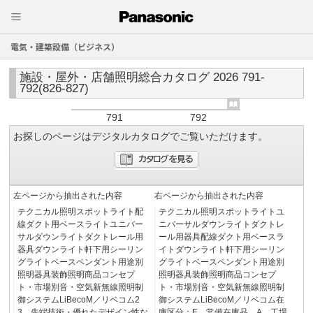
電気・建築設備（ビジネス）
施設・屋外・店舗照明総合カタログ 2026 791-
792(826-827)
791
792
お探しのページはデジタルカタログでご覧いただけます。
左ページから抽出された内容
右ページから抽出された内容
テクニカル照明スポットライト配
テクニカル照明スポットライトユ
線ダクト用ベースライトユニバー
ニバーサルダウンライトダクトレ
サルダウンライトダクトレール用
ール用器具配線ダクト用ベースラ
器具ダウンライト軒下用シーリン
イトダウンライト軒下用シーリン
グライトベースペンダント用途別
グライトベースペンダント用途別
照明器具装飾照明商品コンセプ
照明器具装飾照明商品コンセプ
ト・市場別音・空気新無線照明制
ト・市場別音・空気新無線照明制
御システムLiBecoM／リベコム2
御システムLiBecoM／リベコム在
3…先端技術・優れたデザイン性な
庫区分：E…常備在庫品 A…工場