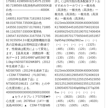
175061.4198569.6214575.22300
詳しくは823頁白色系配線ダクトお
80.7198569.6高演色Ra955000K昼
すすめカラーホワイト一般光色
白色――――――――――4000K
（高演色）一般光色（高演色）一
白色
般光色（高演色）一般光色（高演
148051.9167558.7181063.51940
色）一般光色（高演色）
68.0167558.73500K温白色
0123mlx3000K3500K4000K5000
143550.3162557.0176061.71885
K178065544516520075K019316
66.1162557.03000K電球色
416956254251551907017406404
136547.8155054.3167558.71795
351601957017756504451651957
62.9155054.3※配光調整機能付器
0φ954φ1908φ2862㎜（−）（−）
具の定格値は出荷時設定の数値で
（−）（−）（−）（−）（1325）
す。性能値は配光によって変化し
（485）（330）（120）（145）
ます。【器具光束・消費効率・配
（55）（1390）（510）（345）
光データ】16514990°φ85360°重
（130）（155）（55）（1430）
1.0kg※NDS07302WKBP1（2012
（525）（360）（130）（160）
年生産終了品）＋
（60）
NDS87005（2012年生産終了品）
0123mlx3000K3500K4000K5000
＋CDM-T70W/942（YL00746）
K515521801290545575240K019
（2020年生産終了品）と
315048952070122551554523050
NTS00351WLE1（14°時）との中
302125126053056023551252165
心光度比較による。
1280540570240φ689φ1377φ206
40000500003000020000100000
6㎜（−）（−）（−）（−）（−）
▲セラメタプレミアS70形■中
（−）（3820）（1615）（955）
心光度（cd）26785cd［14°/一般
（405）（425）（180）（4020）
光色/4000K］▲ CDM-T70形WB
（1700）（1005）（425）