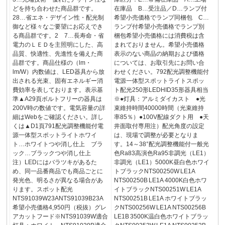
どを持ち合わせた商品群です。
在庫品 B…受注品／D…ランプ付
28…省エネ・デザイン性・配光制
希望小売価格でランプ同梱包 C…
御など様々なご要望にお応えでき
ランプ付希望小売価格でランプ別
る商品群です。2 7…長寿命・省
梱包希望小売価格には消費税は含
電力のＬＥＤを主照明にした、高
まれておりません。希望小売価格
品質、快適性、先進性を備えた商
表示のない商品の納期および価格
品群です。商品仕様の（lm・
については、お取引先にお問い合
lm/W）内数値は、LED器具から放
わせください。792配光調整機能付
出される光束、固有エネルギー消
電源一体型スポットライトスポッ
費効率を表しております。表示基
ト配光250形LEDHID35形器具相当
準▲A29頁ボルトフリーの器具は
※●灯具：アルミダイカスト ●光
200V時の数値です。電気容量の詳
束維持時間40000時間（光束維持
細はWebをご確認ください。詳し
率85％）●100V配線ダクト用 ●天
くは▲D1頁791配光調整機能付電
井面取付専用注）配光角度の設定
源一体型スポットライトホワイ
は、現場で調整が必要となりま
ト…ホワイトつや消し仕上 ブラ
す。14～38°配光調整機能付一般光
ック…ブラックつや消し仕上
色Ra83高演色Ra95非調光（LE1）
注）LEDにはバラツキがあるた
非調光（LE1）5000K昼白色ホワイ
め、同一品番商品でも商品ごとに
トブラックNTS00250W LE1A
発光色、明るさが異なる場合があ
NTS00250B LE1A 4000K白色ホワ
ります。スポット配光
イトブラックNTS00251W LE1A
NTS91039W23ANTS91039B23A
NTS00251B LE1A ホワイトブラッ
希望小売価格4,950円（税抜）グレ
クNTS00256W LE1A NTS00256B
アカットフード※NTS91039W適合
LE1B 3500K温白色ホワイトブラッ