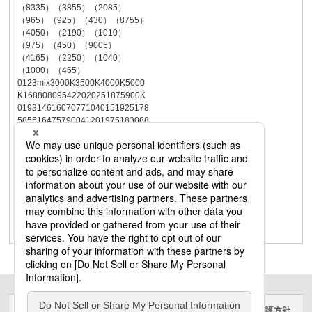
（8335）（3855）（2085）
（965）（925）（430）（8755）
（4050）（2190）（1010）
（975）（450）（9005）
（4165）（2250）（1040）
（1000）（465）
0123mlx3000K3500K4000K5000
K168808095422020251875900K
019314616070771040151925178
585516475790041201975183088
0167958060420020151865895φ3
35φ669φ1004㎜（－）（－）
（－）（－）（－）（－）
（12545）（6020）（3135）
（1505）（1395）（670）
（13155）（6310）（3290）
（1580）（1460）（700）
（13560）（6505）（3390）
（1625）（1505）（725）
サイトのご利用にあたって
クッキーポリシー
個人情報保護方針