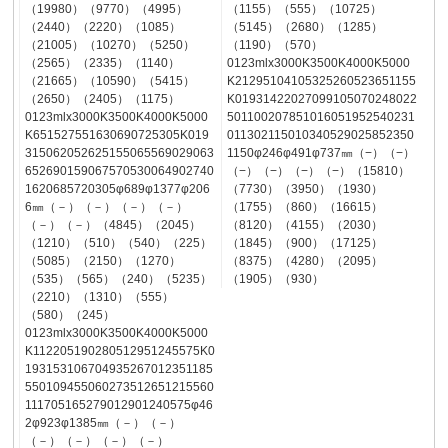
（19980）（9770）（4995）
（1155）（555）（10725）
（2440）（2220）（1085）
（5145）（2680）（1285）
（21005）（10270）（5250）
（1190）（570）
（2565）（2335）（1140）
0123mlx3000K3500K4000K5000
（21665）（10590）（5415）
K21295104105325260523651155
（2650）（2405）（1175）
K01931422027099105070248022
0123mlx3000K3500K4000K5000
501100207851016051952540231
K651527551630690725305K019
011302115010340529025852350
315062052625155065569029063
1150φ246φ491φ737㎜（−）（−）
652690159067570530064902740
（−）（−）（−）（−）（15810）
1620685720305φ689φ1377φ206
（7730）（3950）（1930）
6㎜（－）（－）（－）（－）
（1755）（860）（16615）
（－）（－）（4845）（2045）
（8120）（4155）（2030）
（1210）（510）（540）（225）
（1845）（900）（17125）
（5085）（2150）（1270）
（8375）（4280）（2095）
（535）（565）（240）（5235）
（1905）（930）
（2210）（1310）（555）
（580）（245）
0123mlx3000K3500K4000K5000
K112205190280512951245575K0
193153106704935267012351185
550109455060273512651215560
111705165279012901240575φ46
2φ923φ1385㎜（－）（－）
（－）（－）（－）（－）