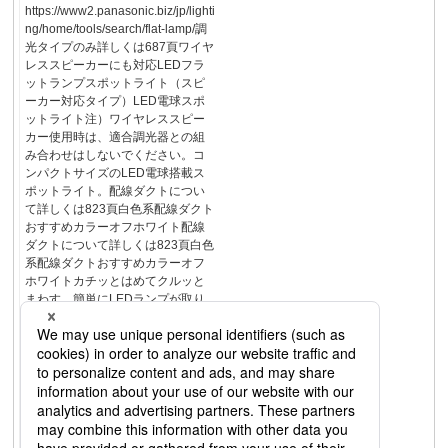
https://www2.panasonic.biz/jp/lighti
ng/home/tools/search/flat-lamp/調
光タイプのみ詳しくは687頁ワイヤ
レススピーカーにも対応LEDフラ
ットランプスポットライト（スピ
ーカー対応タイプ）LED電球スポ
ットライト注）ワイヤレススピー
カー使用時は、適合調光器との組
み合わせはしないでください。コ
ンパクトサイズのLED電球搭載ス
ポットライト。配線ダクトについ
て詳しくは823頁白色系配線ダクト
おすすめカラーオフホワイト配線
ダクトについて詳しくは823頁白色
系配線ダクトおすすめカラーオフ
ホワイトカチッとはめてクルッと
まわす。簡単にLEDランプが取り
替えできる「LEDフラットラン
プ」スポットライト。
84φ85120360°92°重0.3kg重
0.4kg92°360°1515φ7552注）LED
電球（調光器対応タイプ）を使用
する場合は、「LEDランプ総合カ
タログ」の「使用上のご注意」を
ご確認ください。NEW2026年4月