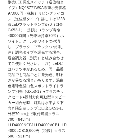
別売LED調光スイッチ（逆位相タ
イプ）NQ28771WKA希望小売価格
97,000円（税抜）リビングライコ
ン（逆位相タイプ）詳しくは1338
頁LEDフラットランプφ70（口金
GX53-1）（別売）●ランプ寿命
40000時間（光束維持率70％）ホ
ワイト…クールホワイトつや消
し ブラック…ブラックつや消し
注）調光タイプを調光する場合、
適合調光器（別売）と組み合わせ
てご使用ください。 注）LEDに
はバラツキがあるため、同一品番
商品でも商品ごとに発光色、明る
さが異なる場合があります。温白
色電球色昼白色スポットライトラ
ンプ別売（GX53-1）●プラスチッ
クセード●照射方向可動型※スピー
カー組合せ時、灯具は水平より下
向き限定※ランプは口金GX53-1、
外径70mmまで取付可能クラス
700（845lm）
LLD4000NCB1LLD4000VCB1LLD
4000LCB18,600円（税抜）クラス
500（531lm）