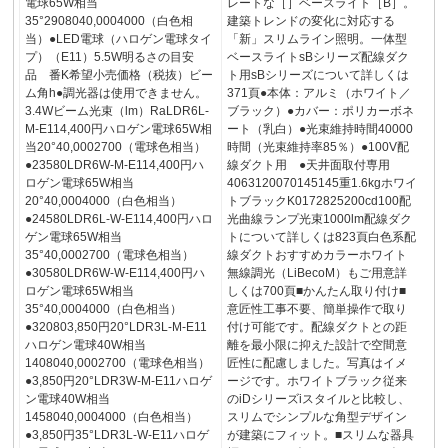
電球65W相当
レートな［］ベースライト［B］。
35°2908040,0004000（白色相
建築トレンドの変化に対応する
当）●LED電球（ハロゲン電球タイ
「新」スリムライン照明。一体型
プ）（E11）5.5W明るさの目安
ベースライトsBシリーズ配線ダク
品 番K希望小売価格（税抜）ビー
ト用sBシリーズについて詳しくは
ム角h●調光器は使用できません。
371頁●本体：アルミ（ホワイト／
3.4Wビーム光束（lm）RaLDR6L-
ブラック）●カバー：ポリカーボネ
M-E114,400円ハロゲン電球65W相
ート（乳白）●光束維持時間40000
当20°40,0002700（電球色相当）
時間（光束維持率85％）●100V配
●23580LDR6W-M-E114,400円ハ
線ダクト用 ●天井面取付専用
ロゲン電球65W相当
4063120070145145重1.6kgホワイ
20°40,0004000（白色相当）
トブラックK0172825200cd100配
●24580LDR6L-W-E114,400円ハロ
光曲線ランプ光束1000lm配線ダク
ゲン電球65W相当
トについて詳しくは823頁白色系配
35°40,0002700（電球色相当）
線ダクトおすすめカラーホワイト
●30580LDR6W-W-E114,400円ハ
無線調光（LiBecoM）もご用意詳
ロゲン電球65W相当
しくは700頁■かんたん取り付け■
35°40,0004000（白色相当）
意匠性工事不要、簡単操作で取り
●320803,850円20°LDR3L-M-E11
付け可能です。配線ダクトとの距
ハロゲン電球40W相当
離を最小限に抑えた設計で空間意
1408040,0002700（電球色相当）
匠性に配慮しました。写真はイメ
●3,850円20°LDR3W-M-E11ハロゲ
ージです。ホワイトブラック従来
ン電球40W相当
のiDシリーズiスタイルと比較し、
1458040,0004000（白色相当）
スリムでシンプルな角型デザイン
●3,850円35°LDR3L-W-E11ハロゲ
が建築にフィット。■スリムな器具