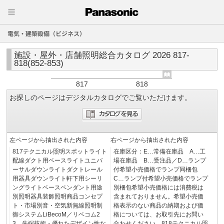
電気・建築設備（ビジネス）
施設・屋外・店舗照明総合カタログ 2026 817-
818(852-853)
817
818
お探しのページはデジタルカタログでご覧いただけます。
左ページから抽出された内容
右ページから抽出された内容
817テクニカル照明スポットライト
在庫区分：E…常備在庫品 A…工
配線ダクト用ベースライトユニバ
場在庫品 B…受注品／D…ランプ
ーサルダウンライトダクトレール
付希望小売価格でランプ同梱包
用器具ダウンライト軒下用シーリ
C…ランプ付希望小売価格でランプ
ングライトベースペンダント用途
別梱包希望小売価格には消費税は
別照明器具装飾照明商品コンセプ
含まれておりません。希望小売価
ト・市場別音・空気新無線照明制
格表示のない商品の納期および価
御システムLiBecoM／リベコム2
格については、お取引先にお問い
3…先端技術・優れたデザイン性な
合わせください。818テクニカル照