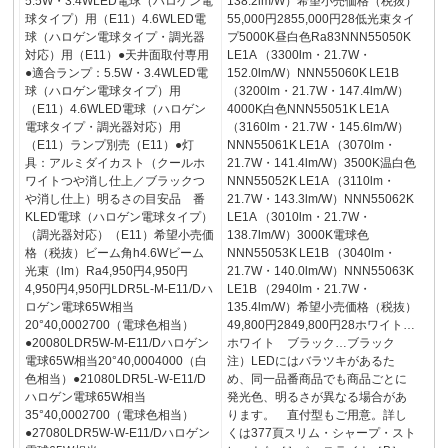
5.5W・3.4WLED電球（ハロゲン電
138.2lm/W）希望小売価格（税抜）
球タイプ）用（E11）4.6WLED電
55,000円2855,000円28低光束タイ
球（ハロゲン電球タイプ・調光器
プ5000K昼白色Ra83NNN55050K
対応）用（E11）●天井面取付専用
LE1A （3300lm・21.7W・
●適合ランプ：5.5W・3.4WLED電
152.0lm/W）NNN55060K LE1B
球（ハロゲン電球タイプ）用
（3200lm・21.7W・147.4lm/W）
（E11）4.6WLED電球（ハロゲン
4000K白色NNN55051K LE1A
電球タイプ・調光器対応）用
（3160lm・21.7W・145.6lm/W）
（E11）ランプ別売（E11）●灯
NNN55061K LE1A （3070lm・
具：アルミダイカスト（クールホ
21.7W・141.4lm/W）3500K温白色
ワイトつや消し仕上／ブラックつ
NNN55052K LE1A （3110lm・
や消し仕上）明るさの目安品 番
21.7W・143.3lm/W）NNN55062K
KLED電球（ハロゲン電球タイプ）
LE1A （3010lm・21.7W・
（調光器対応）（E11）希望小売価
138.7lm/W）3000K電球色
格（税抜）ビーム角h4.6Wビーム
NNN55053K LE1B （3040lm・
光束（lm）Ra4,950円4,950円
21.7W・140.0lm/W）NNN55063K
4,950円4,950円LDR5L-M-E11/Dハ
LE1B （2940lm・21.7W・
ロゲン電球65W相当
135.4lm/W）希望小売価格（税抜）
20°40,0002700（電球色相当）
49,800円2849,800円28ホワイト…
●20080LDR5W-M-E11/Dハロゲン
ホワイト ブラック…ブラック
電球65W相当20°40,0004000（白
注）LEDにはバラツキがあるた
色相当）●21080LDR5L-W-E11/D
め、同一品番商品でも商品ごとに
ハロゲン電球65W相当
発光色、明るさが異なる場合があ
35°40,0002700（電球色相当）
ります。 直付型もご用意。詳し
●27080LDR5W-W-E11/Dハロゲン
くは377頁スリム・シャープ・スト