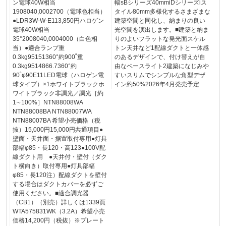
ン電球40W相当
幅sBシリーズ40mmiDシリーズiス
1908040,0002700（電球色相当）
タイル80mm多様化するさまざまな
●LDR3W-W-E113,850円ハロゲン
建築空間と同化し、納まりの良い
電球40W相当
光空間を演出します。■建築と納ま
35°2008040,0004000（白色相
りのよいフラットな発光面スケル
当）●適合ランプ重
トン天井など1配線ダクトと一体感
0.3kg95151360°約900˚重
のあるデザインで、付け替えが自
0.3kg9514866.7360°約
由なベースライト2建築になじみや
90˚φ90E11LED電球（ハロゲン電
すいスリムでシンプルな角型デザ
球タイプ）×1ホワイトブラックホ
イン約50%2026年4月発売予定
ワイトブラック非調光／調光［約
1∼100%］NTN88008WA
NTN88008BA NTN88007WA
NTN88007BA 希望小売価格（税
抜）15,000円15,000円共通項目●
壁面・天井面・据置取付専用●灯具
部幅φ85・長120・高123●100V配
線ダクト用 ●天井付・壁付（ダク
ト横向き）取付専用●灯具部幅
φ85・長120注）配線ダクトを壁付
する場合はダクトカバーを必ずご
使用ください。■適合調光器
（CB1）（別売）詳しくは1339頁
WTA575831WK（3.2A）希望小売
価格14,200円（税抜）※プレート