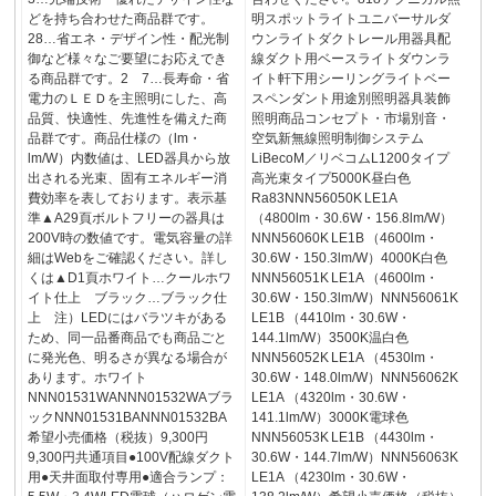
どを持ち合わせた商品群です。
明スポットライトユニバーサルダ
28…省エネ・デザイン性・配光制
ウンライトダクトレール用器具配
御など様々なご要望にお応えでき
線ダクト用ベースライトダウンラ
る商品群です。2 7…長寿命・省
イト軒下用シーリングライトベー
電力のＬＥＤを主照明にした、高
スペンダント用途別照明器具装飾
品質、快適性、先進性を備えた商
照明商品コンセプト・市場別音・
品群です。商品仕様の（lm・
空気新無線照明制御システム
lm/W）内数値は、LED器具から放
LiBecoM／リベコムL1200タイプ
出される光束、固有エネルギー消
高光束タイプ5000K昼白色
費効率を表しております。表示基
Ra83NNN56050K LE1A
準▲A29頁ボルトフリーの器具は
（4800lm・30.6W・156.8lm/W）
200V時の数値です。電気容量の詳
NNN56060K LE1B （4600lm・
細はWebをご確認ください。詳し
30.6W・150.3lm/W）4000K白色
くは▲D1頁ホワイト…クールホワ
NNN56051K LE1A （4600lm・
イト仕上 ブラック…ブラック仕
30.6W・150.3lm/W）NNN56061K
上 注）LEDにはバラツキがある
LE1B （4410lm・30.6W・
ため、同一品番商品でも商品ごと
144.1lm/W）3500K温白色
に発光色、明るさが異なる場合が
NNN56052K LE1A （4530lm・
あります。ホワイト
30.6W・148.0lm/W）NNN56062K
NNN01531WANNN01532WAブラ
LE1A （4320lm・30.6W・
ックNNN01531BANNN01532BA
141.1lm/W）3000K電球色
希望小売価格（税抜）9,300円
NNN56053K LE1B （4430lm・
9,300円共通項目●100V配線ダクト
30.6W・144.7lm/W）NNN56063K
用●天井面取付専用●適合ランプ：
LE1A （4230lm・30.6W・