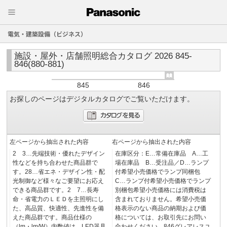
電気・建築設備（ビジネス）
施設・屋外・店舗照明総合カタログ 2026 845-
846(880-881)
845
846
お探しのページはデジタルカタログでご覧いただけます。
左ページから抽出された内容
右ページから抽出された内容
2 3…先端技術・優れたデザイン
在庫区分：E…常備在庫品 A…工
性などを持ち合わせた商品群で
場在庫品 B…受注品／D…ランプ
す。28…省エネ・デザイン性・配
付希望小売価格でランプ同梱包
光制御など様々なご要望にお応え
C…ランプ付希望小売価格でランプ
できる商品群です。2 7…長寿
別梱包希望小売価格には消費税は
命・省電力のＬＥＤを主照明にし
含まれておりません。希望小売価
た、高品質、快適性、先進性を備
格表示のない商品の納期および価
えた商品群です。商品仕様の
格については、お取引先にお問い
（lm・lm/W）内数値は、LED器具
合わせください。846グレアレスユ