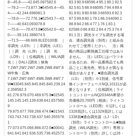
8―45.8――42.645.097582.6
83.3 90.9 68596.4 95.1 90.1 92.5
―79.2――73.877.3■54545.4―45.
82.5 81.5 88.9 68095.7 94.4 89.4
4――42.244.696081.3
91.8 81.9 80.9 88.3 66593.6 92.3
―78.0――72.776.1■52543.7―43.
87.5 89.8 80.1 79.1 86.3 64090.1
7――40.643.093078.8
88.8 84.2 86.4 77.1 76.1 83.1
―75.6――70.473.8■50542.0―42.
62588.0 86.8 82.2 84.4 75.3 74.4
0――39.141.388074.5
81.1 注）調光タイプを調光する場
―71.5――66.669.8LED100形 ｜
合、適合調光器（別売）と組み合
非調光（LE9）｜｜非調光（LE1）
わせてご使用ください。 注）掲
｜｜調 光（LJ9）｜｜調 光
載の商品は断熱施工仕様ではあり
（LD9）｜｜位相調光｜｜WiLIA調
ません。 注）LEDにはバラツキ
光｜｜DALI-2調光｜狭角
があるため、同一品番商品でも商
7.2W7.2W7.2W7.2W8.2W8.4W7.8
品ごとに発光色、明るさが異なる
W中角・広角
場合があります。■適合調光器
7.1W7.2W7.6W7.4W8.3W8.4W7.7
（LG）（別売）※1別途、信号変
W■33045.845.845.845.840.239.24
換インターフェースNQL10111が必
2.358582.3
要となります。｜位相調光｜ライ
81.276.979.070.469.675.9■32545.
トコントロールNQ20346A希望小
145.145.145.139.638.641.657580.
売価格20,700円（税抜）ライトコ
9
ントロール（LED用）※1詳しくは
79.875.677.769.268.474.6■31543.
1328頁詳しくは1329頁詳しくは
743.743.743.738.437.540.355578.
1338頁■適合調光器（LJ・LD）
1
（別売）ライトコントロール■無線
77.073.075.066.866.072.0■30041.
調光（WiLIA調光）（RY）専用コ
641.641.641.636.535.738.452573.
ントローラ（別売）詳しくは26・