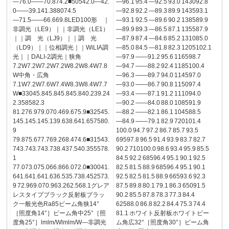
―76.0――70.874.2■50542.0―42.
―96.1 95.4 ―92.5 93.0 143092.8
0――39.141.388074.5
―92.8 92.2 ―89.3 89.9 143593.1
―71.5――66.669.8LED100形 ｜
―93.1 92.5 ―89.6 90.2 138589.9
非調光（LE9）｜｜非調光（LE1）
―89.9 89.3 ―86.5 87.1 135587.9
｜｜調 光（LJ9）｜｜調 光
―87.9 87.4 ―84.6 85.2 131085.0
（LD9）｜｜位相調光｜｜WiLIA調
―85.0 84.5 ―81.8 82.3 1205102.1
光｜｜DALI-2調光｜狭角
―97.9 ――91.2 95.6 116598.7
7.2W7.2W7.2W7.2W8.2W8.4W7.8
―94.7 ――88.2 92.4 1185100.4
W中角・広角
―96.3 ――89.7 94.0 114597.0
7.1W7.2W7.6W7.4W8.3W8.4W7.7
―93.0 ――86.7 90.8 115097.4
W■33045.845.845.845.840.239.24
―93.4 ――87.1 91.2 111094.0
2.358582.3
―90.2 ――84.0 88.0 108591.9
81.276.979.070.469.675.9■32545.
―88.2 ――82.1 86.1 104588.5
145.145.145.139.638.641.657580.
―84.9 ――79.1 82.9 720101.4
9
100.0 94.7 97.2 86.7 85.7 93.5
79.875.677.769.268.474.6■31543.
69597.8 96.5 91.4 93.9 83.7 82.7
743.743.743.738.437.540.355578.
90.2 710100.0 98.6 93.4 95.9 85.5
1
84.5 92.2 68596.4 95.1 90.1 92.5
77.073.075.066.866.072.0■30041.
82.5 81.5 88.9 68596.4 95.1 90.1
641.641.641.636.535.738.452573.
92.5 82.5 81.5 88.9 66593.6 92.3
9 72.969.070.963.262.568.1グレア
87.5 89.8 80.1 79.1 86.3 65091.5
レスタイプブラック反射板ブラッ
90.2 85.5 87.8 78.3 77.3 84.4
ク一般光色Ra85ビーム角狭14°
62588.0 86.8 82.2 84.4 75.3 74.4
［照度角14°］ビーム角中25°［照
81.1 ホワイト反射板ホワイトビー
度角25°］lmlm/Wlmlm/W―非調光
ム角広32°［照度角30°］ビーム角