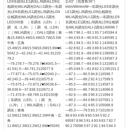
LE9非調光LE1調光LJ9調光LD9位
広43°［照度角39°］
相調光WiLIA調光DALI-2調光―非調
lmlm/Wlmlm/W―非調光LE9非調光
光LE9非調光LE1調光LJ9調光LD9
LE1調光LJ9調光LD9位相調光
位相調光WiLIA調光DALI-2調光
WiLIA調光DALI-2調光―非調光LE9
LED200形 ｜非調光（LE9）｜｜
非調光LE1調光LJ9調光LD9位相調
調 光（LJ9）｜｜調 光（LD9）
光WiLIA調光DALI-2調光149096.7
｜｜WiLIA調光｜｜DALI-2調光｜狭
―96.7 96.1 ―93.1 93.7 145594.4
角15.4W15.4W15.4W15.7W15.5W
―94.4 93.8 ―90.9 91.5 146595.1
中角・広角
―95.1 94.5 ―91.5 92.1 143092.8
15.4W15.4W15.5W16.0W15.9W■6
―92.8 92.2 ―89.3 89.9 142592.5
5042.2―42.242.2―41.441.91220
―92.5 91.9 ―89.0 89.6 139090.2
79.2
―90.2 89.6 ―86.8 87.4 134587.3
―79.278.7―76.276.7■64041.5―
―87.3 86.7 ―84.0 84.5 131085.0
41.541.5―40.741.2120077.9
―85.0 84.5 ―81.8 82.3 1195101.2
―77.977.4―75.075.4■62040.2―
―97.1 ――90.5 94.8 116598.7
40.240.2―39.440.0116575.6
―94.7 ――88.2 92.4 117599.5
―75.675.1―72.873.2■59538.6―
―95.5 ――89.0 93.2 114597.0
38.638.6―37.838.3110071.4
―93.0 ――86.7 90.8 114096.6
―71.470.9―68.769.1LED150形
―92.6 ――86.3 90.4 111094.0
｜非調光（LE9）｜｜調 光
―90.2 ――84.0 88.0 107591.1
（LJ9）｜｜WiLIA調光｜｜DALI-2
―87.3 ――81.4 85.3 105088.9
調光｜狭角
―85.3 ――79.5 83.3 710100.0
12.0W12.0W12.9W12.2W中角・広
98.6 93.4 95.9 85.5 84.5 92.2
角
69597.8 96.5 91.4 93.9 83.7 82.7
11.8W12.3W13.2W12.6W■55045.
90.2 70098.5 97.2 92.1 94.5 84.3