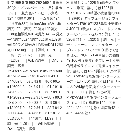
9 72.969.070.963.262.568.1遮光角
30頁詳しくは1329頁■適合オプシ
30°タイプシルバーマット反射板ホ
ョン（別売）詳しくは1326頁
ワイト一般光色Ra85ビーム角広
NTS9107023B希望小売価格3,300
32°［照度角30°］ビーム角広42°
円（税抜）ディフュージョンフィ
［照度角38°］lmlm/Wlmlm/W―非
ルターNTS9107123B希望小売価格
調光LE9非調光LE1調光LJ9調光
4,400円（税抜）スプレッドフィル
LD9位相調光WiLIA調光DALI-2調光
ターセパレートセルコン詳しくは
―非調光LE9非調光LE1調光LJ9調
320頁詳しくは320頁｜調 光｜※
光LD9位相調光WiLIA調光DALI-2調
ディフュージョンフィルター、ス
光LED200形 ｜非調光（LE9）｜
プレッドフィルターの併用はでき
｜調 光（LJ9）｜｜調 光
ません。NQ21506A希望小売価格
（LD9）｜｜WiLIA調光｜｜DALI-2
43,100円（税抜）※プレート別売
調光｜広角
信号線式ライコン（電源スイッチ
15.4W15.4W15.5W16.0W15.9W■1
付）詳しくは1326頁詳しくは26頁
48596.4 ―96.4 95.8 ―92.8 93.3
WiLIA/PWM信号変換インターフェ
144093.5 ―93.5 92.9 ―90.0 90.5
ース（LJ・LD）詳しくは14頁リベ
■146094.8 ―94.8 94.1 ―91.2 91.8
コムPWM信号変換インターフェー
142092.2 ―92.2 91.6 ―88.7 89.3
ス（LJ・LD）詳しくは42頁
■142092.2 ―92.2 91.6 ―88.7 89.3
PiPit/PWM信号変換インターフェー
137589.2 ―89.2 88.7 ―85.9 86.4
ス（LJ・LD）※狭角14°、広角
■134087.0 ―87.0 86.4 ―83.7 84.2
42°・43°・44°を除く※広角42°・
130084.4 ―84.4 83.8 ―81.2 81.7
43°・44°を除く
LED150形 ｜非調光（LE9）｜｜
調 光（LJ9）｜｜WiLIA調光｜｜
DALI-2調光｜広角