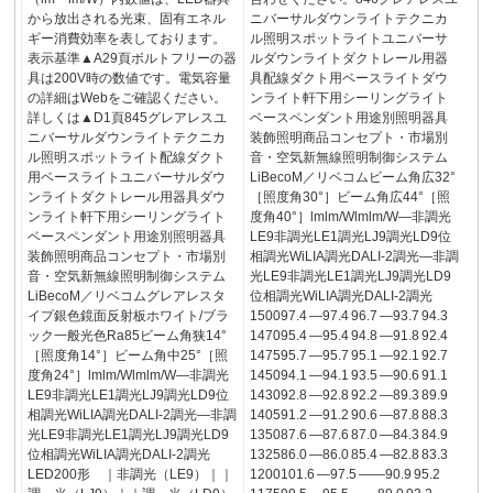
から放出される光束、固有エネル
ニバーサルダウンライトテクニカ
ギー消費効率を表しております。
ル照明スポットライトユニバーサ
表示基準▲A29頁ボルトフリーの器
ルダウンライトダクトレール用器
具は200V時の数値です。電気容量
具配線ダクト用ベースライトダウ
の詳細はWebをご確認ください。
ンライト軒下用シーリングライト
詳しくは▲D1頁845グレアレスユ
ベースペンダント用途別照明器具
ニバーサルダウンライトテクニカ
装飾照明商品コンセプト・市場別
ル照明スポットライト配線ダクト
音・空気新無線照明制御システム
用ベースライトユニバーサルダウ
LiBecoM／リベコムビーム角広32°
ンライトダクトレール用器具ダウ
［照度角30°］ビーム角広44°［照
ンライト軒下用シーリングライト
度角40°］lmlm/Wlmlm/W―非調光
ベースペンダント用途別照明器具
LE9非調光LE1調光LJ9調光LD9位
装飾照明商品コンセプト・市場別
相調光WiLIA調光DALI-2調光―非調
音・空気新無線照明制御システム
光LE9非調光LE1調光LJ9調光LD9
LiBecoM／リベコムグレアレスタ
位相調光WiLIA調光DALI-2調光
イプ銀色鏡面反射板ホワイト/ブラ
150097.4 ―97.4 96.7 ―93.7 94.3
ック一般光色Ra85ビーム角狭14°
147095.4 ―95.4 94.8 ―91.8 92.4
［照度角14°］ビーム角中25°［照
147595.7 ―95.7 95.1 ―92.1 92.7
度角24°］lmlm/Wlmlm/W―非調光
145094.1 ―94.1 93.5 ―90.6 91.1
LE9非調光LE1調光LJ9調光LD9位
143092.8 ―92.8 92.2 ―89.3 89.9
相調光WiLIA調光DALI-2調光―非調
140591.2 ―91.2 90.6 ―87.8 88.3
光LE9非調光LE1調光LJ9調光LD9
135087.6 ―87.6 87.0 ―84.3 84.9
位相調光WiLIA調光DALI-2調光
132586.0 ―86.0 85.4 ―82.8 83.3
LED200形 ｜非調光（LE9）｜｜
1200101.6 ―97.5 ――90.9 95.2