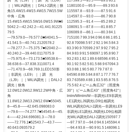
調 光（LJ9）｜｜調 光（LD9）
117599.5 ―95.5 ――89.0 93.2
｜｜WiLIA調光｜｜DALI-2調光｜狭
1180100.0 ―95.9 ――89.3 93.6
角15.4W15.4W15.4W15.7W15.5W
115597.8 ―93.9 ――87.5 91.6
中角・広角
114597.0 ―93.0 ――86.7 90.8
15.4W15.4W15.5W16.0W15.9W■6
112595.3 ―91.4 ――85.2 89.2
5042.2―42.242.2―41.441.91225
108091.5 ―87.8 ――81.8 85.7
79.5
106089.8 ―86.1 ――80.3 84.1
―79.579.0―76.577.0■64041.5―
715100.7 99.3 94.0 96.6 86.1 85.1
41.541.5―40.741.2120578.2
92.8 70098.5 97.2 92.1 94.5 84.3
―78.277.7―75.375.7■62040.2―
83.3 90.9 70599.2 97.9 92.7 95.2
40.240.2―39.440.0117075.9
84.9 83.9 91.5 69097.1 95.8 90.7
―75.975.4―73.173.5■59538.6―
93.2 83.1 82.1 89.6 68596.4 95.1
38.638.6―37.838.3110071.4
90.1 92.5 82.5 81.5 88.9 67094.3
―71.470.9―68.769.1LED150形
93.0 88.1 90.5 80.7 79.7 87.0
｜非調光（LE9）｜｜調 光
64590.8 89.5 84.8 87.1 77.7 76.7
（LJ9）｜｜WiLIA調光｜｜DALI-2
83.7 63589.4 88.1 83.5 85.8 76.5
調光｜狭角
75.5 82.4 ビーム角広32°［照度角
12.0W12.0W12.9W12.2W中角・広
30°］ビーム角広43°［照度角42°］
角
lmlm/Wlmlm/W―非調光LE9非調光
11.8W12.3W13.2W12.6W■55045.
LE1調光LJ9調光LD9位相調光
8―45.8――42.645.098083.0
WiLIA調光DALI-2調光―非調光LE9
―79.6――74.277.7■54545.4―45.
非調光LE1調光LJ9調光LD9位相調
4――42.244.696081.3 ―78.0
光WiLIA調光DALI-2調光150597.7
――72.776.1■52543.7―43.7――
―97.7 97.0 ―94.0 94.6 145594.4
40.643.093579.2
―94.4 93.8 ―90.9 91.5 148096.1