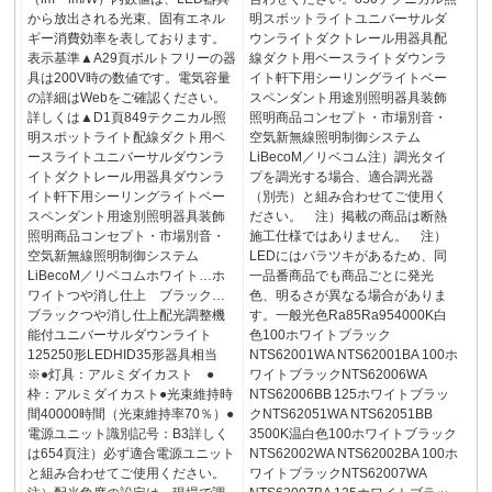
から放出される光束、固有エネル
明スポットライトユニバーサルダ
ギー消費効率を表しております。
ウンライトダクトレール用器具配
表示基準▲A29頁ボルトフリーの器
線ダクト用ベースライトダウンラ
具は200V時の数値です。電気容量
イト軒下用シーリングライトベー
の詳細はWebをご確認ください。
スペンダント用途別照明器具装飾
詳しくは▲D1頁849テクニカル照
照明商品コンセプト・市場別音・
明スポットライト配線ダクト用ベ
空気新無線照明制御システム
ースライトユニバーサルダウンラ
LiBecoM／リベコム注）調光タイ
イトダクトレール用器具ダウンラ
プを調光する場合、適合調光器
イト軒下用シーリングライトベー
（別売）と組み合わせてご使用く
スペンダント用途別照明器具装飾
ださい。 注）掲載の商品は断熱
照明商品コンセプト・市場別音・
施工仕様ではありません。 注）
空気新無線照明制御システム
LEDにはバラツキがあるため、同
LiBecoM／リベコムホワイト…ホ
一品番商品でも商品ごとに発光
ワイトつや消し仕上 ブラック…
色、明るさが異なる場合がありま
ブラックつや消し仕上配光調整機
す。一般光色Ra85Ra954000K白
能付ユニバーサルダウンライト
色100ホワイトブラック
125250形LEDHID35形器具相当
NTS62001WA NTS62001BA 100ホ
※●灯具：アルミダイカスト ●
ワイトブラックNTS62006WA
枠：アルミダイカスト●光束維持時
NTS62006BB 125ホワイトブラッ
間40000時間（光束維持率70％）●
クNTS62051WA NTS62051BB
電源ユニット識別記号：B3詳しく
3500K温白色100ホワイトブラック
は654頁注）必ず適合電源ユニット
NTS62002WA NTS62002BA 100ホ
と組み合わせてご使用ください。
ワイトブラックNTS62007WA