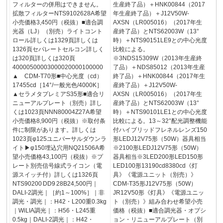
フィルターの併用はできません。
生産終了品）＋HNK00844（2017
拡散フィルターNTS9102628A希望
年生産終了品）＋J12V50W-
小売価格3,450円（税抜）■適合調
AXSN（LR005016）（2017年生
光器（LJ）（別売）ライトコント
産終了品）とNTS62003W（13°
ロール詳しくは1329頁詳しくは
時）＋NTS90151LE9との中心光度
1326頁セパレートセルコン詳しく
比較による。
は320頁詳しくは320頁
※3NDS15309W（2013年生産終
40000500003000020000100000
了品）＋NDS85012（2013年生産
▲ CDM-T70形■中心光度（cd）
終了品）＋HNK00844（2017年生
17455cd［14°/一般光色/4000K］
産終了品）＋J12V50W-
▲セラメタプレミアS35形■適合リ
AXSN（LR005016）（2017年生
ニューアルプレート（別売）詳し
産終了品）とNTS62003W（13°
くは1023頁NNN80004Z27A希望
時）＋NTS90101LE1との中心光度
小売価格8,900円（税抜）※取付条
比較による。13～32°配光調整機能
件に制限があります。詳しくは
付ハイブリッドフレネルレンズ150
1023頁φ125ユニバーサルダウンラ
形LEDJ12V75形（50W）器具相当
イト▶φ150埋込穴用NQ21506A希
※2100形LEDJ12V75形（50W）
望小売価格43,100円（税抜）※プ
器具相当※3LED200形LED150形
レート別売信号線式ライコン（電
LED100形13190cd8380cd《灯
源スイッチ付）詳しくは1326頁
具》《電源ユニット（別売）》
NTS90200 DD9 28B24,500円｜
CDM-T35形J12V75形（50W）
DALI-2調光｜［約1～100%］｜非
JR12V50形《灯具》《電源ユニッ
調光・調光｜：H42・L200重0.3kg
ト（別売）》組み合わせ希望小売
｜WiLIA調光｜：H56・L245重
価格（税抜）■適合調光器・オプシ
0.5kg｜DALI-2調光｜：H42・
ョン・リニューアルプレート（別