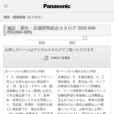
電気・建築設備（ビジネス）
施設・屋外・店舗照明総合カタログ 2026 849-
850(884-885)
849
850
お探しのページはデジタルカタログでご覧いただけます。
左ページから抽出された内容
右ページから抽出された内容
2 3…先端技術・優れたデザイン
在庫区分：E…常備在庫品 A…工
性などを持ち合わせた商品群で
場在庫品 B…受注品／D…ランプ
す。28…省エネ・デザイン性・配
付希望小売価格でランプ同梱包
光制御など様々なご要望にお応え
C…ランプ付希望小売価格でランプ
できる商品群です。2 7…長寿
別梱包希望小売価格には消費税は
命・省電力のＬＥＤを主照明にし
含まれておりません。希望小売価
た、高品質、快適性、先進性を備
格表示のない商品の納期および価
えた商品群です。商品仕様の
格については、お取引先にお問い
（lm・lm/W）内数値は、LED器具
合わせください。850テクニカル照