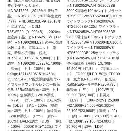
注）配光角度の設定は、現場で調
NTS62007BA 125ホワイトブラッ
整が必要となります。
クNTS62052WA NTS62052BB
※NDS17306（2012年生産終了
3000K電球色100ホワイトブラック
品）＋NDS87005（2012年生産終
NTS62003WA NTS62003BA 100ホ
了品）＋NDS82102BP9（2013年
ワイトブラックNTS62008WA
生産終了品）＋CDM-
NTS62008BA 125ホワイトブラッ
T35W/830（YL00345）（2020年
クNTS62053WA NTS62053BB
生産終了品）とNTS62511W（14°
2700K電球色100ホワイトブラック
時）＋NTS90200LE9との中心光度
NTS62004WA NTS62004BA 100ホ
比較による。電源ユニット（別
ワイトブラックNTS62009WB
売）希望小売価格（税抜）
NTS62009BB 125ホワイトブラッ
NTS90200 LE928A15,000円｜非
クNTS62054WA NTS62054BB 希
調光｜NTS90200 LJ928A17,900円
望小売価格（税抜）13,700円
｜調光｜［約1～100%］重
15,500円《灯具》＋《電源ユニッ
0.9kgφ137145106151約45°約
ト》LED200形LED150形LED100
355°2714～34°配光調整機能付ハ
形一般光色Ra85Ra95一般光色
イブリッドフレネルレンズ一般光
Ra85Ra95一般光色Ra85Ra95｜
色Ra85Ra95非調光・調光［約1～
非調光（LE1）｜［100V専用］
100%］無線調光（WiLIA調光）
20,300円22,100円｜非調光
（RY9）［約5～100%］DALI-2調
（LE9）｜［100∼242V］25,800
光（DD9）［約1～100%］非調
円27,600円24,500円26,300円
光・調光［約1～100%］無線調光
22,100円23,900円｜調光（LJ9）
（WiLIA調光）（RY9）［約5～
｜［約1∼100%］28,600円30,400
100%］DALI-2調光（DD9）［約1
円27,300円29,100円24,900円
～100%］5000K昼白色125ホワイ
26,700円｜調光（LD9）｜