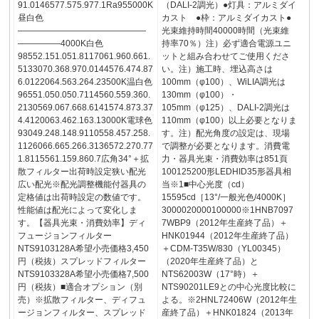
91.0146577.575.977.1Ra955000K
（DALI-2調光）●灯具：アルミダイ
昼白色
カスト ●枠：アルミダイカスト●
―――――――――――――――
光束維持時間40000時間（光束維
―――――4000K白色
持率70％）注）必ず適合電源ユニ
98552.151.051.8117061.960.661.
ットと組み合わせてご使用くださ
5133070.368.970.0144576.474.87
い。注）施工時、埋込高さは
6.0122064.563.264.23500K温白色
100mm（φ100）、WiLIA調光は
96551.050.050.7114560.559.360.
130mm（φ100）・
2130569.067.668.6141574.873.37
105mm（φ125）、DALI-2調光は
4.4120063.462.163.13000K電球色
110mm（φ100）以上必要となりま
93049.248.148.9110558.457.258.
す。注）配光角度の設定は、現場
1126066.665.266.3136572.270.77
で調整が必要となります。消費電
1.8115561.159.860.7広角34°＋拡
力・器具光束・消費効率は851頁
散フィルター出荷時設定狭い配光
100125200形LEDHID35形器具相
広い配光※配光調整機能付器具の
当※1■中心光度（cd）
定格値は出荷時設定の数値です。
15595cd［13°/一般光色/4000K］
性能値は配光によって変化しま
3000020000100000※1HNB7097
す。【器具光束・消費効率】ディ
7WBP9（2012年生産終了品）＋
フュージョンフィルター
HNK01944（2012年生産終了品）
NTS9103128A希望小売価格3,450
＋CDM-T35W/830（YL00345）
円（税抜）スプレッドフィルター
（2020年生産終了品）と
NTS9103328A希望小売価格7,500
NTS62003W（17°時）＋
円（税抜）■適合オプション（別
NTS90201LE9との中心光度比較に
売）※拡散フィルター、ディフュ
よる。※2HNL72406W（2012年生
ージョンフィルター、スプレッド
産終了品）＋HNK01824（2013年