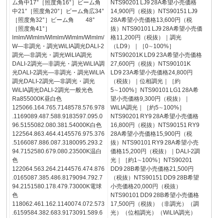
ム角中17°［照度角16°］ビーム角
NTS90201 LJ9 28A希望小売価格
中21°［照度角20°］ビーム角広34°
14,900円（税抜）NTS90151 LJ9
［照度角32°］ビーム角 48°
28A希望小売価格13,600円（税
［照度角41°］
抜）NTS90101 LJ9 28A希望小売価
lmlm/Wlmlm/Wlmlm/Wlmlm/Wlmlm/
格11,200円（税抜）｜調光
W―非調光・調光WiLIA調光DALI-2
（LD9）｜［0∼100%］
調光―非調光・調光WiLIA調光
NTS90201K LD9 23A希望小売価格
DALI-2調光―非調光・調光WiLIA調
27,600円（税抜）NTS90101K
光DALI-2調光―非調光・調光WiLIA
LD9 23A希望小売価格24,800円
調光DALI-2調光―非調光・調光
（税抜）｜位相調光｜［約
WiLIA調光DALI-2調光一般光色
5∼100%］NTS90101 LG1 28A希
Ra855000K昼白色
望小売価格9,300円（税抜）｜
125066.164.765.7148578.576.978
WiLIA調光｜［約5∼100%］
.1169089.487.588.9183597.095.0
NTS90201 RY9 28A希望小売価格
96.5155082.080.381.54000K白色
16,800円（税抜）NTS90151 RY9
122564.863.464.4145576.975.376
28A希望小売価格15,900円（税
.5166087.886.087.3180095.293.2
抜）NTS90101 RY9 28A希望小売
94.7152580.679.080.23500K温白
価格15,200円（税抜）｜DALI-2調
色
光｜［約1∼100%］NTS90201
122064.563.264.2144576.474.876
DD9 28B希望小売価格21,500円
.0165087.385.486.8179094.792.7
（税抜）NTS90151 DD9 28B希望
94.2151580.178.479.73000K電球
小売価格20,000円（税抜）
色
NTS90101 DD9 28B希望小売価格
118062.461.162.1140074.072.573
17,500円（税抜）（非調光）（調
.6159584.382.683.9173091.589.6
光）（位相調光）（WiLIA調光）