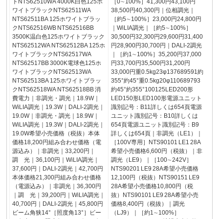
トNTS62510WA 4000K白色125ホ
［0∼100%］41,300円43,100円
ワイトブラックNTS62511WA
38,500円40,300円｜位相調光｜
NTS62511BA 125ホワイトブラッ
［約5∼100%］23,000円24,800円
クNTS62516WB NTS62516BB
｜WiLIA調光｜［約5∼100%］
3500K温白色125ホワイトブラック
30,500円32,300円29,600円31,400
NTS62512WA NTS62512BA 125ホ
円28,900円30,700円｜DALI-2調光
ワイトブラックNTS62517WA
｜［約1∼100%］35,200円37,000
NTS62517BB 3000K電球色125ホ
円33,700円35,500円31,200円
ワイトブラックNTS62513WA
33,000円重0.5kg23φ137689591約
NTS62513BA 125ホワイトブラッ
355°約45°重0.5kg20φ110689793
クNTS62518WA NTS62518BB 消
約45°約355°100125LED200形
費電力｜非調光・調光｜18.9W｜
LED150形LED100形電源ユニット
WiLIA調光｜19.3W｜DALI-2調光｜
識別記号：B11詳しくは654頁電源
19.0W｜非調光・調光｜18.9W｜
ユニット識別記号：B10詳しくは
WiLIA調光｜19.3W｜DALI-2調光｜
654頁電源ユニット識別記号：B9
19.0W希望小売価格（税抜）本体
詳しくは654頁｜非調光（LE1）｜
価格18,200円組み合わせ価格（電
［100V専用］NTS90101 LE1 28A
源込み）｜非調光｜33,200円｜
希望小売価格6,600円（税抜）｜非
調 光｜36,100円｜WiLIA調光｜
調光（LE9）｜［100∼242V］
37,600円｜DALI-2調光｜42,700円
NTS90201 LE9 28A希望小売価格
本体価格21,300円組み合わせ価格
12,100円（税抜）NTS90151 LE9
（電源込み）｜非調光｜36,300円
28A希望小売価格10,800円（税
｜調 光｜39,200円｜WiLIA調光｜
抜）NTS90101 LE9 28A希望小売
40,700円｜DALI-2調光｜45,800円
価格8,400円（税抜）｜調光
ビーム角狭14°［照度角13°］ビー
（LJ9）｜［約1∼100%］