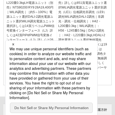
L220重0.3kgLH電源ユニット（別
売）詳しくは851頁電源ユニット選
売）NTS90200 RY9 28A19,400円
択WiLIA調光電源ユニット選択非調
｜WiLIA調光｜［約5～100%］電
光（LE1）位相調光非調光（LE9）
源ユニット選択DALI-2調光電源ユ
調光WiLIA調光DALI-2調光｜非調
ニット選択WiLIA調光電源ユニット
光・調光・位相調光｜：H42・
選択詳しくは14頁リベコムPWM信
L200重0.3kg｜WiLIA調光｜：
号変換インターフェース（LJ）詳
H56・L245重0.5kg｜DALI-2調光
しくは42頁PiPit/PWM信号変換イ
｜：H42・L220重0.3kgLHDALI-2
ンターフェース（LJ）詳しくは26
調光電源ユニット選択無線調光
頁WiLIA/PWM信号変換インターフ
（WiLIA調光）について詳しくは19
ェース（LJ）■無線調光（WiLIA調
頁DALI-2調光について詳しくは
光）（RY）専用コントローラ（別
418頁LED150形はアレンジ調色タ
売）詳しくは26・30頁無線調光
イプもご用意詳しくは831頁無線調
（WiLIA調光）について詳しくは19
光（LiBecoM）もご用意 詳しく
頁DALI-2調光について詳しくは
は725頁配光調整機能付ユニバーサ
418頁無線調光（LiBecoM）もご用
ルダウンライト
意 詳しくは724頁アレンジ調色タ
イプもご用意詳しくは831頁
サイトのご利用にあたって
クッキーポリシー
個人情報保護方針