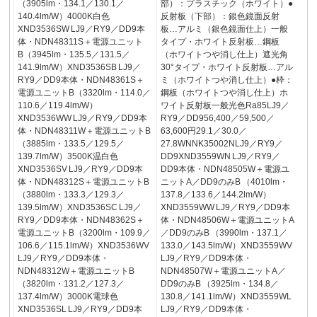
（3905lm・134.1／130.1／
部）：プラスチック（ホワイト）●
140.4lm/W）4000K白色
反射板（下部）：銀色鏡面反射
XND3536SW LJ9／RY9／DD9本
板…アルミ（銀色鏡面仕上）一般
体・NDN48311S＋電源ユニット
タイプ・ホワイト反射板…鋼板
B（3945lm・135.5／131.5／
（ホワイトつや消し仕上）遮光角
141.9lm/W）XND3536SB LJ9／
30°タイプ・ホワイト反射板…アル
RY9／DD9本体・NDN48361S＋
ミ（ホワイトつや消し仕上）●枠：
電源ユニットB（3320lm・114.0／
鋼板（ホワイトつや消し仕上）ホ
110.6／119.4lm/W）
ワイト反射板一般光色Ra85LJ9／
XND3536WW LJ9／RY9／DD9本
RY9／DD956,400／59,500／
体・NDN48311W＋電源ユニットB
63,600円29.1／30.0／
（3885lm・133.5／129.5／
27.8WNNK35002NLJ9／RY9／
139.7lm/W）3500K温白色
DD9XND3559WN LJ9／RY9／
XND3536SV LJ9／RY9／DD9本
DD9本体・NDN48505W＋電源ユ
体・NDN48312S＋電源ユニットB
ニットA／DD9のみB （4010lm・
（3880lm・133.3／129.3／
137.8／133.6／144.2lm/W）
139.5lm/W）XND3536SC LJ9／
XND3559WW LJ9／RY9／DD9本
RY9／DD9本体・NDN48362S＋
体・NDN48506W＋電源ユニットA
電源ユニットB（3200lm・109.9／
／DD9のみB （3990lm・137.1／
106.6／115.1lm/W）XND3536WV
133.0／143.5lm/W）XND3559WV
LJ9／RY9／DD9本体・
LJ9／RY9／DD9本体・
NDN48312W＋電源ユニットB
NDN48507W＋電源ユニットA／
（3820lm・131.2／127.3／
DD9のみB （3925lm・134.8／
137.4lm/W）3000K電球色
130.8／141.1lm/W）XND3559WL
XND3536SL LJ9／RY9／DD9本
LJ9／RY9／DD9本体・