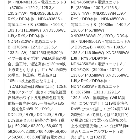
体・NDN48313S＋電源ユニットB
NDN48508W＋電源ユニット
（3760lm・129.2／125.3／
B（3805lm・130.7／126.8／
135.2lm/W）XND3536SE LJ9／
136.8lm/W）XND3558WN LJ9／
RY9／DD9本体・NDN48363S＋
RY9／DD9本体・NDN48500W＋
電源ユニットB（3095lm・106.3／
電源ユニットB （4080lm・140.2／
103.1／111.3lm/W）XND3536WL
136.0／146.7lm/W）
LJ9／RY9／DD9本体・
XND3558WW LJ9／RY9／DD9本
NDN48313W＋電源ユニット
体・NDN48501W＋電源ユニットA
B（3705lm・127.3／123.5／
／DD9のみB （4060lm・139.5／
133.2lm/W）100125遮光角30°タ
135.3／146.0lm/W）XND3558WV
イプ一般タイプ注）WiLIA調光の場
LJ9／RY9／DD9本体・
合、施工時、埋込高さは130mm以
NDN48502W＋電源ユニットA／
上必要となります。注）WiLIA調光
DD9のみB （3990lm・137.1／
の場合、施工時、埋込高さは
133.0／143.5lm/W）XND3558WL
105mm以上必要となります。
LJ9／RY9／DD9本体・
（DALI-2調光は90mm以上）125遮
NDN48503W＋電源ユニット
光角30°タイプ一般タイプ銀色鏡面
B（3875lm・133.1／129.1／
反射板ホワイト反射板銀色鏡面反
139.3lm/W）無線調光（WiLIA調
射板一般光色Ra85一般光色Ra85
光）について詳しくは19頁高演色
一般光色Ra85LJ9／RY9／
Ra95について詳しくは924頁DALI-
DD9LJ9／RY9／DD9LJ9／RY9／
2調光について詳しくは418頁目的
DD9組み合わせ希望小売価格（税
や用途に応じて選べる反射板の仕
抜）59,200／62,300／66,400円
上や光源遮光角については875頁■
59,200／62,300／66,400円56,400
適合リニューアルプレート（別
／59,500／63,600円消費電力29.1
売）詳しくは1023頁