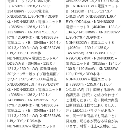
電源ユニットA／DD9のみB
XND3538WW LJ9／RY9／DD9本
（3750lm・128.8／125.0／
体・NDN48301W＋電源ユニット
134.8lm/W）3000K電球色
B （4120lm・141.5／137.3／
XND3537SL LJ9／RY9／DD9本
148.2lm/W）XND3538SV LJ9／
体・NDN48318S＋電源ユニットB
RY9／DD9本体・NDN48302S＋
（3695lm・126.9／123.1／
電源ユニットB （4040lm・138.8／
132.9lm/W）XND3537SE LJ9／
134.6／145.3lm/W）XND3538WV
RY9／DD9本体・NDN48368S＋
LJ9／RY9／DD9本体・
電源ユニットB（3040lm・104.4／
NDN48302W＋電源ユニットB
101.3／109.3lm/W）XND3537WL
（4050lm・139.1／135.0／
LJ9／RY9／DD9本体・
145.6lm/W）XND3538SL LJ9／
NDN48318W＋電源ユニットA／
RY9／DD9本体・NDN48303S＋
DD9のみB （3640lm・125.0／
電源ユニットB （3915lm・134.5／
121.3／130.9lm/W）広角遮光角
130.5／140.8lm/W）XND3538WL
30°タイプ5一般タイプ銀色鏡面／
LJ9／RY9／DD9本体・
ホワイト50°／45°5000K昼白色
NDN48303W＋電源ユニット
XND3536SN LJ9／RY9／DD9本
B（3930lm・135.0／131.0／
体・NDN48310S＋電源ユニットB
141.3lm/W）注）調光する場合、適
（3965lm・136.2／132.1／
合調光器（別売）と組み合わせて
142.6lm/W）XND3536SA LJ9／
ご使用ください。注）掲載の商品
RY9／DD9本体・NDN48360S＋
は断熱施工仕様ではありません。
電源ユニットB（3340lm・114.7／
注）LEDにはバラツキがあるた
111.3／120.1lm/W）XND3536WN
め、同一品番商品でも商品ごとに
LJ9／RY9／DD9本体・
発光色、明るさが異なる場合があ
NDN48310W＋電源ユニットB
ります。材質・仕上●反射板（上