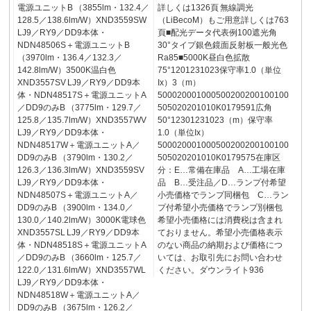
電源ユニットB （3855lm・132.4／
詳しくは1326頁 ‌無線調光
128.5／138.6lm/W）XND3559SW
（LiBecoM）もご用意詳しくは763
LJ9／RY9／DD9本体・
頁■配光データ代表例100遮光角
NDN48506S＋電源ユニットB
30°タイプ銀色鏡面反射板一般光色
（3970lm・136.4／132.3／
Ra85■5000K昼白色拡散
142.8lm/W）3500K温白色
75°1201231023保守率1.0（単位
XND3557SV LJ9／RY9／DD9本
Ix）3（m）
体・NDN48517S＋電源ユニットA
500020001000500200200100100
／DD9のみB （3775lm・129.7／
505020201010K0179591広角
125.8／135.7lm/W）XND3557WV
50°12301231023（m）保守率
LJ9／RY9／DD9本体・
1.0（単位Ix）
NDN48517W＋電源ユニットA／
500020001000500200200100100
DD9のみB （3790lm・130.2／
505020201010K0179575在庫区
126.3／136.3lm/W）XND3559SV
分：E…常備在庫品 A…工場在庫
LJ9／RY9／DD9本体・
品 B…受注品／D…ランプ付希望
NDN48507S＋電源ユニットA／
小売価格でランプ同梱包 C…ラン
DD9のみB （3900lm・134.0／
プ付希望小売価格でランプ別梱包
130.0／140.2lm/W）3000K電球色
希望小売価格には消費税は含まれ
XND3557SL LJ9／RY9／DD9本
ておりません。希望小売価格表示
体・NDN48518S＋電源ユニットA
のない商品の納期および価格につ
／DD9のみB （3660lm・125.7／
いては、お取引先にお問い合わせ
122.0／131.6lm/W）XND3557WL
ください。ダウンライト936
LJ9／RY9／DD9本体・
NDN48518W＋電源ユニットA／
DD9のみB （3675lm・126.2／