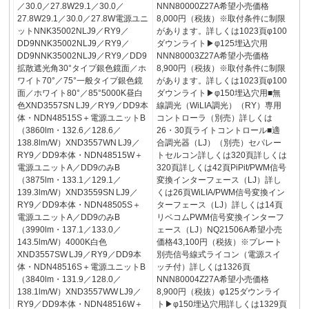
／30.0／27.8W29.1／30.0／
NNN80000Z27A希望小売価格
27.8W29.1／30.0／27.8W電源ユニ
8,000円（税抜）※取付条件に制限
ットNNK35002NLJ9／RY9／
があります。詳しくは1023頁φ100
DD9NNK35002NLJ9／RY9／
ダウンライト▶φ125埋込穴用
DD9NNK35002NLJ9／RY9／DD9
NNN80003Z27A希望小売価格
拡散遮光角30°タイプ銀色鏡面／ホ
8,900円（税抜）※取付条件に制限
ワイト70°／75°一般タイプ銀色鏡
があります。詳しくは1023頁φ100
面／ホワイト80°／85°5000K昼白
ダウンライト▶φ150埋込穴用■無
色XND3557SN LJ9／RY9／DD9本
線調光（WiLIA調光）（RY）専用
体・NDN48515S＋電源ユニットB
コントローラ（別売）詳しくは
（3860lm・132.6／128.6／
26・30頁ライトコントロール■適
138.8lm/W）XND3557WN LJ9／
合調光器（LJ）（別売）セパレー
RY9／DD9本体・NDN48515W＋
トセルコン詳しくは320頁詳しくは
電源ユニットA／DD9のみB
320頁詳しくは42頁PiPit/PWM信号
（3875lm・133.1／129.1／
変換インターフェース（LJ）詳し
139.3lm/W）XND3559SN LJ9／
くは26頁WiLIA/PWM信号変換イン
RY9／DD9本体・NDN48505S＋
ターフェース（LJ）詳しくは14頁
電源ユニットA／DD9のみB
リベコムPWM信号変換インターフ
（3990lm・137.1／133.0／
ェース（LJ）NQ21506A希望小売
143.5lm/W）4000K白色
価格43,100円（税抜）※プレート
XND3557SW LJ9／RY9／DD9本
別売信号線式ライコン（電源スイ
体・NDN48516S＋電源ユニットB
ッチ付）詳しくは1326頁
（3840lm・131.9／128.0／
NNN80004Z27A希望小売価格
138.1lm/W）XND3557WW LJ9／
8,900円（税抜）φ125ダウンライ
RY9／DD9本体・NDN48516W＋
ト▶φ150埋込穴用詳しくは1329頁