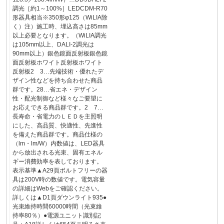
調光［約1～100%］LEDCDM-R70
形器具相当※350形φ125（WiLIA除
く）注）施工時、埋込高さは85mm
以上必要となります。（WiLIA調光
は105mm以上、DALI-2調光は
90mm以上）銀色鏡面反射板銀色鏡
面反射板ホワイト反射板ホワイト
反射板2 3…先端技術・優れたデ
ザイン性などを持ち合わせた商品
群です。28…省エネ・デザイン
性・配光制御など様々なご要望に
お応えできる商品群です。2 7…
長寿命・省電力のＬＥＤを主照明
にした、高品質、快適性、先進性
を備えた商品群です。商品仕様の
（lm・lm/W）内数値は、LED器具
から放出される光束、固有エネル
ギー消費効率を表しております。
表示基準▲A29頁ボルトフリーの器
具は200V時の数値です。電気容量
の詳細はWebをご確認ください。
詳しくは▲D1頁ダウンライト935●
光束維持時間60000時間（光束維
持率80％）●電源ユニット識別記