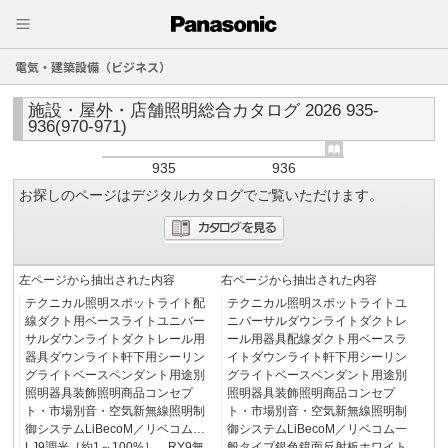
電気・建築設備（ビジネス）
施設・屋外・店舗照明総合カタログ 2026 935-
936(970-971)
935
936
お探しのページはデジタルカタログでご覧いただけます。
左ページから抽出された内容
右ページから抽出された内容
テクニカル照明スポットライト配
テクニカル照明スポットライトユ
線ダクト用ベースライトユニバー
ニバーサルダウンライトダクトレ
サルダウンライトダクトレール用
ール用器具配線ダクト用ベースラ
器具ダウンライト軒下用シーリン
イトダウンライト軒下用シーリン
グライトベースペンダント用途別
グライトベースペンダント用途別
照明器具装飾照明商品コンセプ
照明器具装飾照明商品コンセプ
ト・市場別音・空気新無線照明制
ト・市場別音・空気新無線照明制
御システムLiBecoM／リベコム…
御システムLiBecoM／リベコム一
LJ9調光［約1～100%］…RY9無
般タイプ銀色鏡面反射板ホワイト