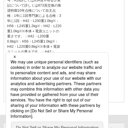
号：A18詳しくは654頁※明るさ表
記について詳しくは873頁交換の推
奨時期10年点検について自主点
検：1年に1回専門家による点検：3
年に1回：H42・L200重1.0kg※：
H56・L245重1.2kg※：H42・L220
重1.0kg※※本体＋電源ユニットの
重さです。：H42・L200重
0.8kg※：H56・L245重1.0kg※：
H42・L220重0.8kg※※本体＋電源
ユニットの重さです。：H42・
L200重1.0kg※：H56・L245重
1.2kg※：H42・L220重1.0kg※※本
体＋電源ユニットの重さです。：
H42・L200重0.7kg※：H56・L245
重0.9kg※：H42・L220重0.7kg※※
本体＋電源ユニットの重さです。
LHφ112143LHφ13787LH117φ112
LHφ15058遮光角30°タイプ一般タ
イプ