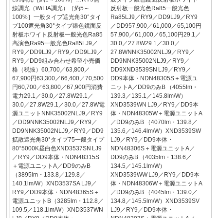
線調光（WiLIA調光）［約5～
反射板一般光色Ra85一般光色
100%］一般タイプ遮光角30°タイ
Ra85LJ9／RY9／DD9LJ9／RY9
プ100遮光角30°タイプ銀色鏡面反
／DD957,900／61,000／65,100円
射板ホワイト反射板一般光色Ra85
57,900／61,000／65,100円29.1／
高演色Ra95一般光色Ra85LJ9／
30.0／27.8W29.1／30.0／
RY9／DD9LJ9／RY9／DD9LJ9／
27.8WNNK35002NLJ9／RY9／
RY9／DD9組み合わせ希望小売価
DD9NNK35002NLJ9／RY9／
格（税抜）60,700／63,800／
DD9XND3539SN LJ9／RY9／
67,900円63,300／66,400／70,500
DD9本体・NDN48305S＋電源ユ
円60,700／63,800／67,900円消費
ニットA／DD9のみB （4055lm・
電力29.1／30.0／27.8W29.1／
139.3／135.1／145.8lm/W）
30.0／27.8W29.1／30.0／27.8W電
XND3539WN LJ9／RY9／DD9本
源ユニットNNK35002NLJ9／RY9
体・NDN48305W＋電源ユニットA
／DD9NNK35002NLJ9／RY9／
／DD9のみB （4070lm・139.8／
DD9NNK35002NLJ9／RY9／DD9
135.6／146.4lm/W）XND3539SW
拡散遮光角30°タイプ75一般タイプ
LJ9／RY9／DD9本体・
80°5000K昼白色XND3537SN LJ9
NDN48306S＋電源ユニットA／
／RY9／DD9本体・NDN48315S
DD9のみB （4035lm・138.6／
＋電源ユニットA／DD9のみB
134.5／145.1lm/W）
（3895lm・133.8／129.8／
XND3539WW LJ9／RY9／DD9本
140.1lm/W）XND3537SA LJ9／
体・NDN48306W＋電源ユニットA
RY9／DD9本体・NDN48365S＋
／DD9のみB （4045lm・139.0／
電源ユニットB（3285lm・112.8／
134.8／145.5lm/W）XND3539SV
109.5／118.1lm/W）XND3537WN
LJ9／RY9／DD9本体・