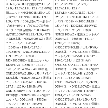
33,600／40,000円消費電力11.8／
12.9／12.6W11.8／12.9／
12.9／12.6W11.8／12.9／12.6W電
12.6W11.8／12.9／
源ユニットNNK16001NLE9／LJ9
12.6WNNK16001NLE9／LJ9／
／RY9／DD9NNK16001NLE9／
RY9／DD9NNK16001NLE9／LJ9
LJ9／RY9／DD9拡散φ75一般タイ
／RY9／DD9NNK16001NLE9／
プφ85一般タイプ80°φ100遮光角
LJ9／RY9／DD9XND1519WNZ
30°タイプ銀色鏡面75°5000K昼白
LE9／LJ9／RY9／DD9本体・
色XND1509WNZ LE9／LJ9／RY9
NDN28105WZ＋電源ユニットA／
／DD9本体・NDN28005WZ＋電源
DD9のみB （1665lm・141.1／
ユニットA／DD9のみB
129.0／132.1lm/W）
（1645lm・139.4／127.5／
XND1537SNK LE9／LJ9／RY9／
130.5lm/W）XND1509BNZ LE9／
DD9本体・NDN28315SK＋電源ユ
LJ9／RY9／DD9本体・
ニットA／DD9のみB （1605lm・
NDN28005BZ＋電源ユニットA／
136.0／124.4／127.3lm/W）
DD9のみB （1555lm・131.7／
XND1537SAK LE9／LJ9／RY9／
120.5／123.4lm/W）4000K白色
DD9本体・NDN28365SK＋電源ユ
XND1509WWZ LE9／LJ9／RY9／
ニットA／DD9のみB （1350lm・
DD9本体・NDN28006WZ＋電源ユ
114.4／104.6／107.1lm/W）
ニットA／DD9のみB （1625lm・
XND1519WWZ LE9／LJ9／RY9／
137.7／125.9／128.9lm/W）
DD9本体・NDN28106WZ＋電源ユ
XND1509BWZ LE9／LJ9／RY9／
ニットA／DD9のみB （1645lm・
DD9本体・NDN28006BZ＋電源ユ
139.4／127.5／130.5lm/W）
ニットA／DD9のみB （1535lm・
XND1537SWK LE9／LJ9／RY9／
130.0／118.9／121.8lm/W）
DD9本体・NDN28316SK＋電源ユ