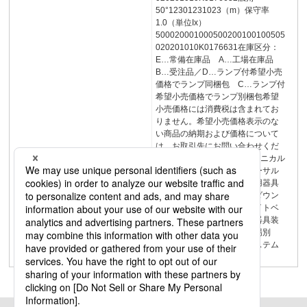
50°12301231023（m）保守率
1.0（単位Ix）
500020001000500200100100505
020201010K0176631在庫区分：
E…常備在庫品 A…工場在庫品
B…受注品／D…ランプ付希望小売
価格でランプ同梱包 C…ランプ付
希望小売価格でランプ別梱包希望
小売価格には消費税は含まれてお
りません。希望小売価格表示のな
い商品の納期および価格について
は、お取引先にお問い合わせくだ
さい。ダウンライト958テクニカル
照明スポットライトユニバーサル
ダウンライトダクトレール用器具
配線ダクト用ベースライトダウン
ライト軒下用シーリングライトベ
ースペンダント用途別照明器具装
飾照明商品コンセプト・市場別
音・空気新無線照明制御システム
LiBecoM／リベコム