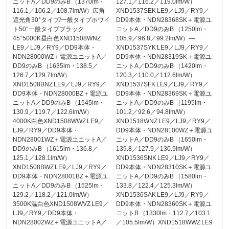
ニットA／DD9のみB （1370lm・
127.1／116.2／119.0lm/W）
116.1／106.2／108.7lm/W）広角
XND1537SEK LE9／LJ9／RY9／
遮光角30°タイプ/一般タイプホワイ
DD9本体・NDN28368SK＋電源ユ
ト50°一般タイプブラック
ニットA／DD9のみB （1250lm・
45°5000K昼白色XND1508WNZ
105.9／96.8／99.2lm/W）—
LE9／LJ9／RY9／DD9本体・
XND1537SYK LE9／LJ9／RY9／
NDN28000WZ＋電源ユニットA／
DD9本体・NDN28319SK＋電源ユ
DD9のみB （1635lm・138.5／
ニットA／DD9のみB （1420lm・
126.7／129.7lm/W）
120.3／110.0／112.6lm/W）
XND1508BNZ LE9／LJ9／RY9／
XND1537SFK LE9／LJ9／RY9／
DD9本体・NDN28000BZ＋電源ユ
DD9本体・NDN28369SK＋電源ユ
ニットA／DD9のみB （1545lm・
ニットA／DD9のみB （1195lm・
130.9／119.7／122.6lm/W）
101.2／92.6／94.8lm/W）
4000K白色XND1508WWZ LE9／
XND1518WNZ LE9／LJ9／RY9／
LJ9／RY9／DD9本体・
DD9本体・NDN28100WZ＋電源ユ
NDN28001WZ＋電源ユニットA／
ニットA／DD9のみB （1650lm・
DD9のみB （1615lm・136.8／
139.8／127.9／130.9lm/W）
125.1／128.1lm/W）
XND1536SNK LE9／LJ9／RY9／
XND1508BWZ LE9／LJ9／RY9／
DD9本体・NDN28310SK＋電源ユ
DD9本体・NDN28001BZ＋電源ユ
ニットA／DD9のみB （1580lm・
ニットA／DD9のみB （1525lm・
133.8／122.4／125.3lm/W）
129.2／118.2／121.0lm/W）
XND1536SAK LE9／LJ9／RY9／
3500K温白色XND1508WVZ LE9／
DD9本体・NDN28360SK＋電源ユ
LJ9／RY9／DD9本体・
ニットB （1330lm・112.7／103.1
NDN28002WZ＋電源ユニットA／
／105.5lm/W）XND1518WWZ LE9