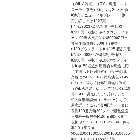
（WiLIA調光）（RY）専用コント
ローラ（別売）詳しくは26・30頁
■適合リニューアルプレート（別
売）詳しくは1023頁
NNN28023K27A希望小売価格
8,900円（税抜）φ75ダウンライト
▶φ100埋込穴用NNN80000Z27A
希望小売価格8,000円（税抜）
φ100ダウンライト▶φ125埋込穴用
NNN80003Z27A希望小売価格
8,900円（税抜）φ100ダウンライ
ト▶φ150埋込穴用目的や用途に応
じて選べる反射板の仕上や光源遮
光角については875頁高演色Ra95
について詳しくは924頁無線調光
（WiLIA調光）について詳しくは19
頁DALI-2調光について詳しくは
418頁 ‌無線調光（LiBecoM）もご
用意詳しくは774頁■配光データ代
表例100遮光角30°タイプ銀色鏡面
反射板一般光色Ra85■5000K昼白
色拡散75°12301231023（m）保守
率1.0（単位Ix）
500020001000500200100100505
020201010K0176632広角