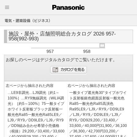
電気・建築設備（ビジネス）
施設・屋外・店舗照明総合カタログ 2026 957-
958(992-993)
957
958
お探しのページはデジタルカタログでご覧いただけます。
左ページから抽出された内容
右ページから抽出された内容
…LE9非調光…LJ9調光［約1～
一般タイプ遮光角30°タイプホワイ
100%］…RY9無線調光（WiLIA調
ト反射板銀色鏡面反射板一般光色
光）［約5～100%］75一般タイプ
Ra85一般光色Ra85高演色
ホワイト反射板ブラック反射板一
Ra95LE9／LJ9／RY9／DD9LE9
般光色Ra85一般光色Ra85LE9／
／LJ9／RY9／DD9LE9／LJ9／
LJ9／RY9／DD9LE9／LJ9／RY9
RY9／DD929,200／33,400／
／DD9組み合わせ希望小売価格
33,600／40,000円31,900／36,100
（税抜）29,200／33,400／33,600
／36,300／42,700円33,200／
／40,000円29,200／33,400／
37,400／37,600／44,000円11.8／