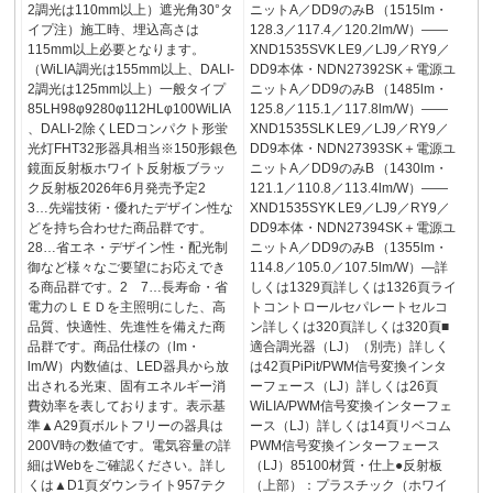
2調光は110mm以上）遮光角30°タ
ニットA／DD9のみB （1515lm・
イプ注）施工時、埋込高さは
128.3／117.4／120.2lm/W）——
115mm以上必要となります。
XND1535SVK LE9／LJ9／RY9／
（WiLIA調光は155mm以上、DALI-
DD9本体・NDN27392SK＋電源ユ
2調光は125mm以上）一般タイプ
ニットA／DD9のみB （1485lm・
85LH98φ9280φ112HLφ100WiLIA
125.8／115.1／117.8lm/W）——
、DALI-2除くLEDコンパクト形蛍
XND1535SLK LE9／LJ9／RY9／
光灯FHT32形器具相当※150形銀色
DD9本体・NDN27393SK＋電源ユ
鏡面反射板ホワイト反射板ブラッ
ニットA／DD9のみB （1430lm・
ク反射板2026年6月発売予定2
121.1／110.8／113.4lm/W）——
3…先端技術・優れたデザイン性な
XND1535SYK LE9／LJ9／RY9／
どを持ち合わせた商品群です。
DD9本体・NDN27394SK＋電源ユ
28…省エネ・デザイン性・配光制
ニットA／DD9のみB （1355lm・
御など様々なご要望にお応えでき
114.8／105.0／107.5lm/W）—詳
る商品群です。2 7…長寿命・省
しくは1329頁詳しくは1326頁ライ
電力のＬＥＤを主照明にした、高
トコントロールセパレートセルコ
品質、快適性、先進性を備えた商
ン詳しくは320頁詳しくは320頁■
品群です。商品仕様の（lm・
適合調光器（LJ）（別売）詳しく
lm/W）内数値は、LED器具から放
は42頁PiPit/PWM信号変換インタ
出される光束、固有エネルギー消
ーフェース（LJ）詳しくは26頁
費効率を表しております。表示基
WiLIA/PWM信号変換インターフェ
準▲A29頁ボルトフリーの器具は
ース（LJ）詳しくは14頁リベコム
200V時の数値です。電気容量の詳
PWM信号変換インターフェース
細はWebをご確認ください。詳し
（LJ）85100材質・仕上●反射板
くは▲D1頁ダウンライト957テク
（上部）：プラスチック（ホワイ