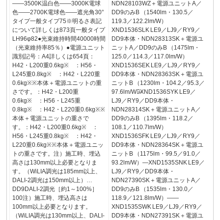
——3500K温白色——3000K電球
NDN28103WZ＋電源ユニットA／
色——2700K電球色——遮光角30°
DD9のみB （1540lm・130.5／
タイプ一般タイプ75※明るさ表記
119.3／122.2lm/W）
について詳しくは873頁一般タイプ
XND1536SLK LE9／LJ9／RY9／
LH96φ82●光束維持時間40000時間
DD9本体・NDN28313SK＋電源ユ
（光束維持率85％）●電源ユニット
ニットA／DD9のみB （1475lm・
識別記号：A4詳しくは654頁：
125.0／114.3／117.0lm/W）
H42・L200重0.6kg※ ：H56・
XND1536SEK LE9／LJ9／RY9／
L245重0.8kg※ ：H42・L220重
DD9本体・NDN28363SK＋電源ユ
0.6kg※※本体＋電源ユニットの重
ニットB （1230lm・104.2／95.3／
さです。：H42・L200重
97.6lm/W）̶XND1536SYK LE9／
0.6kg※ ：H56・L245重
LJ9／RY9／DD9本体・
0.8kg※ ：H42・L220重0.6kg※※
NDN28314SK＋電源ユニットA／
本体＋電源ユニットの重さで
DD9のみB （1395lm・118.2／
す。：H42・L200重0.6kg※ ：
108.1／110.7lm/W）
H56・L245重0.8kg※ ：H42・
XND1536SFK LE9／LJ9／RY9／
L220重0.6kg※※本体＋電源ユニッ
DD9本体・NDN28364SK＋電源ユ
トの重さです。注）施工時、埋込
ニットB （1175lm・99.5／91.0／
高さは130mm以上必要となりま
93.2lm/W）—XND1535SNK LE9／
す。（WiLIA調光は185mm以上、
LJ9／RY9／DD9本体・
DALI-2調光は150mm以上）…
NDN27390SK＋電源ユニットA／
DD9DALI-2調光［約1～100%］
DD9のみB （1535lm・130.0／
100注）施工時、埋込高さは
118.9／121.8lm/W）——
100mm以上必要となります。
XND1535SWK LE9／LJ9／RY9／
（WiLIA調光は130mm以上、DALI-
DD9本体・NDN27391SK＋電源ユ