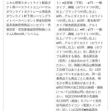
ニカル照明スポットライト配線ダ
ト）●反射板（下部）：φ75・一般
クト用ベースライトユニバーサル
タイプ…鋼板（ホワイトつや消し
ダウンライトダクトレール用器具
仕上／ブラックつや消し仕上）
ダウンライト軒下用シーリングラ
φ85…アルミダイカスト（ホワイト
イトベースペンダント用途別照明
つや消し仕上）φ100・遮光角30°
器具装飾照明商品コンセプト・市
タイプ銀色鏡面反射板…アルミ
場別音・空気新無線照明制御シス
（銀色鏡面仕上）●枠：φ75・一般
テムLiBecoM／リベコム
タイプ…鋼板（ホワイトつや消し
仕上／ブラックつや消し仕上）
φ85…アルミダイカスト（ホワイト
つや消し仕上）φ100…鋼板（ホワ
イトつや消し仕上）注）調光タイ
プを調光する場合、適合調光器
（別売）と組み合わせてご使用く
ださい。注）掲載の商品は断熱施
工仕様ではありません。注）LED
にはバラツキがあるため、同一品
番商品でも商品ごとに発光色、明
るさが異なる場合があります。
φ852700K※加工対応の納期・価格
については別途お問い合わせくだ
さい。NQ21506A希望小売価格
43,100円（税抜）※プレート別売
信号線式ライコン（電源スイッチ
付）詳しくは1326頁■無線調光