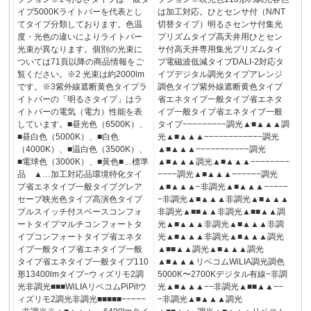
イプ5000Kライトバーを代表とし
は加工対応。ひとセンサ付（N/NT
てタイプ分類しております。色温
切替タイプ）明るさセンサ付集光
度・光色の違いによりライトバー
プリズムタイプ高天井用ひとセン
光束が異なります。個別の光束に
サ付高天井専用集光プリズムタイ
ついては71頁以降の商品情報をご
プ電磁波低減タイプDALI-2対応タ
覧ください。※2 光束は約2000lm
イプデジタル調光タイプアレンジ
です。※3紫外線遮断黄色タイプラ
調色タイプ紫外線遮断黄色タイプ
イトバーの「明るさタイプ」はラ
省エネタイプ一般タイプ省エネタ
イトバーの電気（電力）性能を表
イプ一般タイプ省エネタイプ一般
しています。■昼光色（6500K）、
タイプ−−−−−−−−−調光▲■▲▲▲調
■昼白色（5000K）、■白色
光▲■▲▲▲−−−−−−−−−−−−調光
（4000K）、■温白色（3500K）、
▲■▲▲▲−−−−−−−−−−−調光
■電球色（3000K）、■黃色■…標準
▲■▲▲▲調光▲■▲▲▲−−−−−−−−
品 ▲…加工対応品環境特化タイ
−−−−調光▲■▲▲▲−−−−−−調光
プ省エネタイプ一般タイプグレア
▲■▲▲▲−非調光▲■▲▲▲−−−−−
セーブ映光色タイプ高演色タイプ
−非調光▲■▲▲▲非調光▲■▲▲▲
プルスイッチ付スペースコンフォ
非調光▲■■▲▲非調光▲■■▲▲調
ートタイプマルチコンフォートタ
光▲■▲▲▲非調光▲■▲▲▲非調
イプコンフォートタイプ省エネタ
光▲■▲▲▲非調光▲■▲▲▲調光
イプ一般タイプ省エネタイプ一般
▲■■▲▲調光▲■▲▲▲調光
タイプ省エネタイプ一般タイプ110
▲■▲▲▲リベコムWiLIA調光調色
形13400lmタイプ−ウィズリモ2調
5000K〜2700Kデジタル有線−非調
光非調光■■■WiLIAリベコムPiPitウ
光▲■▲▲▲−−非調光▲■■▲▲−−
ィズリモ2調光非調光■■■■■−−−−−
−非調光▲■▲▲▲調光