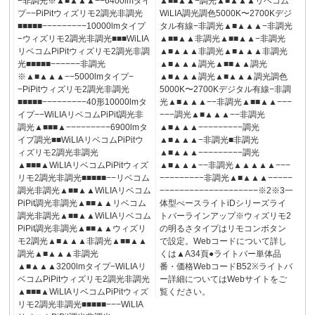
−非調光※▲■▲▲▲−−6400lmタイ
▲■■▲▲−調光▲■▲▲▲リベコム
プ−−PiPitウィズリモ2調光非調光
WiLIA調光調色5000K〜2700Kデジ
■■■■■−−−−−−−−−10000lmタイプ
タル有線−非調光▲■▲▲▲−非調光
−ウィズリモ2調光非調光■■■WiLIA
▲■■▲▲非調光▲■■▲▲−非調光
リベコムPiPitウィズリモ2調光非調
▲■▲▲▲非調光▲■▲▲▲非調光
光■■■■■−−−−−−非調光
▲■▲▲▲調光▲■■▲▲調光
※▲■▲▲▲−−5000lmタイプ−
▲■▲▲▲調光▲■▲▲▲調光調色
−PiPitウィズリモ2調光非調光
5000K〜2700Kデジタル有線−非調
■■■■■−−−−−−−−−40形10000lmタ
光▲■▲▲▲−−非調光▲■■▲▲−−−
イプ−−WiLIAリベコムPiPit調光非
−−−調光▲■▲▲▲−−非調光
調光▲■■■▲−−−−−−−−−6900lmタ
▲■▲▲▲−−−−−−−−−調光
イプ調光■■WiLIAリベコムPiPitウ
▲■▲▲▲−非調光■非調光
ィズリモ2調光非調光
▲■▲▲▲−−−−−−−−−調光
▲■■■▲WiLIAリベコムPiPitウィズ
▲■▲▲▲−−非調光▲▲▲▲▲−−−
リモ2調光非調光■■■■■−−リベコム
−−−−−−−−−非調光▲■▲▲▲−−−−−
調光非調光▲■■▲▲WiLIAリベコム
−−−−−−−−−−−−−−−−−−−−※2※3一
PiPit調光非調光▲■■▲▲リベコム
体型べースライトiDシリーズライ
調光非調光▲■■▲▲WiLIAリベコム
トバーラインアップ※ウィズリモ2
PiPit調光非調光▲■■▲▲ウィズリ
の明るさタイプはリモコンボタン
モ2調光▲■▲▲▲非調光▲■■▲▲
で設定。Webコードについて詳し
調光▲■▲▲▲非調光
くは▲A34頁●ライトバー単体品
▲■▲▲▲3200lmタイプ−WiLIAリ
番・価格WebコードB52※ライトバ
ベコムPiPitウィズリモ2調光非調光
ー詳細についてはWebサイトをご
▲■■■▲WiLIAリベコムPiPitウィズ
覧ください。
リモ2調光非調光■■■■■−−−WiLIA