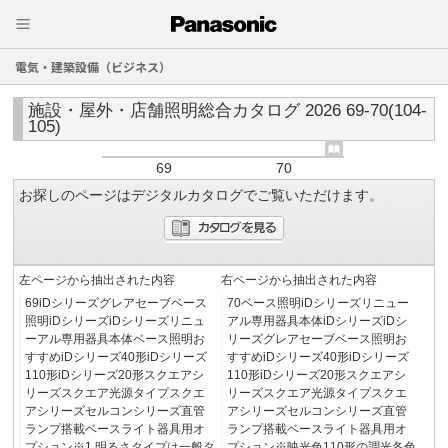
電気・建築設備（ビジネス）
施設・屋外・店舗照明総合カタログ 2026 69-70(104-
105)
69
70
お探しのページはデジタルカタログでご覧いただけます。
左ページから抽出された内容
右ページから抽出された内容
69iDシリーズグレアセーブベース
70ベース照明iDシリーズリニュー
照明iDシリーズiDシリーズリニュ
アル専用器具本体iDシリーズiDシ
ーアル専用器具本体ベース照明お
リーズグレアセーブベース照明お
すすめiDシリーズ40形iDシリーズ
すすめiDシリーズ40形iDシリーズ
110形iDシリーズ20形スクエアシ
110形iDシリーズ20形スクエアシ
リーズスクエア光源タイプスクエ
リーズスクエア光源タイプスクエ
アシリーズセルコンシリーズ直管
アシリーズセルコンシリーズ直管
ランプ搭載ベースライト器具用オ
ランプ搭載ベースライト器具用オ
プション※1 明るさタイプは一般タ
プション※映光色110形の調光各色