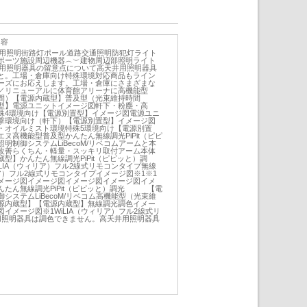
内容
井用照明街路灯ポール道路交通照明防犯灯ライト
ポーツ施設周辺機器︵︶建物周辺部照明ライト
井用照明器具の留意点について高天井用照明器具
と。工場・倉庫向け特殊環境対応商品もライン
ーズにお応えします。工場・倉庫にさまざまな
／リニューアルに体育館アリーナに高機能型
0時間）【電源内蔵型】普及型（光束維持時間
内蔵型】電源ユニットイメージ図軒下・粉塵・高
殊4環境向け【電源別置型】イメージ図電源ユニ
撃環境向け（軒下）【電源別置型】イメージ図
・オイルミスト環境特殊5環境向け【電源別置
ヌ高機能型普及型かんたん無線調光PiPit（ピピ
御システムLiBecoM/リベコムアームと本
改善らくちん・軽量・スッキリ取付アーム本体
型】かんたん無線調光PiPit（ピピッと）調
IA（ウィリア）フル2線式リモコンタイプ無線
リア）フル2線式リモコンタイプイメージ図※1※1
メージ図イメージ図イメージ図イメージ図イメ
んたん無線調光PiPit（ピピッと）調光 【電
システムLiBecoM/リベコム高機能型（光束維
【電源内蔵型】【電源内蔵型】無線調光調色イメー
イメージ図※1WiLIA（ウィリア）フル2線式リ
用照明器具は調色できません。高天井用照明器具