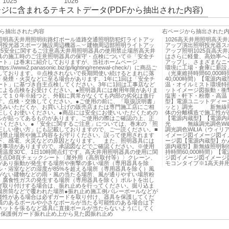
1025
1026
ジに含まれるテキストデータ(PDFから抽出された内容)
ら抽出された内容
右ページから抽出された
照明高天井用照明街路灯ポール道路交通照明防犯灯ライトアッ
1026高天井用照明高天
明投光器スポーツ施設周辺機器︵︶建物周辺部照明ライトアッ
アップ演出照明投光器ス
025安全に関するご注意高天井用照明器具の使用禁止場所高天井
アップ照明1025頁高天
具の施工時のご注意照明器具の保守・点検について※「安全チ
はさらに軽量、高効率へ
ート」は巻末に紹介しておりますが、当社ホームページ
アップし、さまざまなニ
ps://www2.panasonic.biz/jp/lighting/renewal-check/）に商品ご
環境に工場・倉庫に新設
しております。※点検されないで長期間使い続けるとまれに落
（光束維持時間60,00
・発煙・火災などに至る場合があります。1年に1回は「安全チ
40,000時間）【電源
ート」に基づき自主点検してください。3年に1回は工事店など
温・オイルミスト環境特
による点検をお受けください。●照明器具には耐用年限がありま
ットイメージ図振動・衝
して１０年※経つと、外観に異常がなくても内部の劣化は進行
塩害・軒下・粉塵・高温
す。点検・交換してください。●ご使用の前に、「取扱説明書」
型】電源ユニットディーエ
読みいただくか、お買い上げの販売店または専門施工店にご相
ッと）調光 新無線照明制
正しくお使いください。●商品には安全にお使いいただくための
体の分離構造で施工性が
ルが貼ってあるものがあります。ご使用の際はご確認の上、正
【電源内蔵型】【電源内蔵
いください。●「安全に関するご注意」については、巻末の「照
光 無線調光調色WiL
正しい使い方」にも記載しておりますので、ご一読ください。■
調光調色WiLIA（ウィ
用禁止場所や施工内容をお守りください。誤って使用されます
イメージ図イメージ図イ
下、感電、火災などの原因となります。 また、照明器具には
ージ図【電源内蔵型】か
意事項がありますので、承認図などでご確認ください。※使用
源内蔵型】新無線照明制御
囲温度30℃、1日10時間点灯です。高天井用照明器具の使用に関
持時間60,000時間）
意点D8頁チェックシート〈屋外用（高所取付等）〉クレーン、
ジ図イメージ図イメージ図
があり振動が発生する場所や衝撃の多い場所（専用器具を除
モコンタイプ※1高天井
ル・浴室などの湿度が85%を超える場所（専用器具を除く）風
がない建物などの雨・風の当たる場所、風が通りやすい場所粉
、腐食性ガスの発生する場所（専用器具を除く）ボルトを出し
げ取り付けする場合は、振れ止めを行ってください。掘り込ま
場所筒などで覆われた場所●振れ止め施工例バレーボールなどが
能性がある場合は必ずガードを取り付け、器具を保護してくだ
威のあるボールや小さなボールが当たる可能性のある場合は下
ネットを張るなど器具に直接ボールが当たらないようにしてく
●保護例ガード振れ止め上から見た図振れ止め