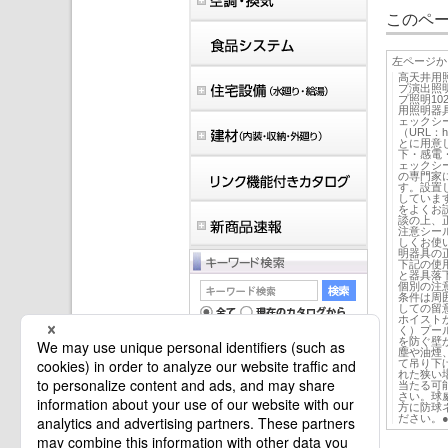
このペー
左ページか
高天井用
プ演出照
プ照明1
用照明器
ェックシ
（URL：htt
とに用意
下・感電
ェックシ
の専門家
す。設置
していま
をよくお
談の上、
注意シー
しくお使
明器具の
下記の使
と器具落
個別の注
条件は周
しての留
ホイスト
く）プー
を防ぐ壁
塵や油煙
て吊り下
れた狭い
当たる可
マイバインダーは空です。
さい。球
方に防球
ださい。