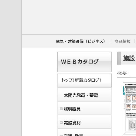
こ
こ
か
ら
本
文
で
す
電気・建築設備（ビジネス）
商品情報
。
施設・
概要