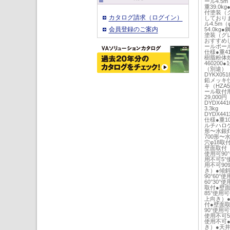
ール4.5m
重39.0
付塗装（グ
カタログ請求（ログイン）
しており
ル4.5m（
会員登録のご案内
54.0k
塗装（グレ
おすすめ
ールポール4
仕様●重4
樹脂粉体焼
46020
（別途）（
DYKX0
鉛メッキ
キ（HZ
ール取付用
29,00
DYDX44
3.3kg
DYDX44
仕様●重10
ルチハロゲ
形〜水銀灯
700形〜水
穴φ18取付
壁面取付
使用可90°
用不可5°使
用不可909
き）●傾斜
90°60°
60°30°
取付●壁面
85°使用可
上向き）●
付●壁面
90°使用可
使用不可5°
使用不可
き）●天井