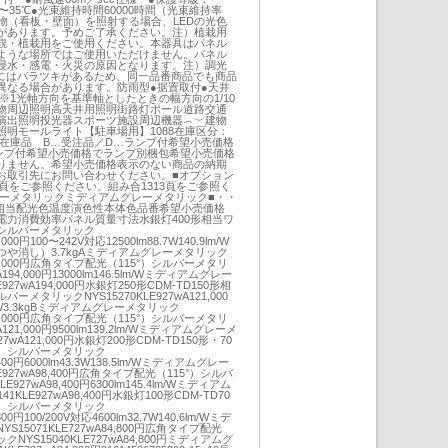
℃〜35℃●光束維持時間60000時間（光束維持率
物（看板・壁面）を照射する場合、LEDの光色
があります。予めご了承ください。注）植栽用
観・植栽用をご使用ください。本器具はパネル
ような場所ではご使用いただけません。パネル
浸水・感電・火災の原因となります。注）調光
Dにはバラツキがあるため、同一品番商品でも商品
異なる場合があります。防雨型●据置取付●天井
※1光軸方向を基準軸としたときの幅方向の1/10
物周辺照明高天井用照明街路灯ポール道路交通
演出照明投光器スポーツ施設周辺機器︵︶建物
明モールライト【駐車場用】1088在庫区分：
場在庫品 B…受注品／D…ランプ付希望小売価格
ンプ付希望小売価格でランプ別梱包希望小売価格
りません。希望小売価格表示のない商品の納期
お取引先にお問い合わせください。■オプション
9頁をご参照ください。組み合1313頁をご参照く
バーメタリックミディアムグレーメタリック■・・
さ相当配光色温度演色性本体色品番希望小売価格
電力消費効率パネル質量寸法水銀灯400形相当ワ
70シルバーメタリック
,000円100〜242V対応12500lm88.7W140.9lm/W
や消し）3.7kgAミディアムグレーメタリック
A194,000円広角タイプ配光（115°）シルバーメタリ
A194,000円13000lm146.5lm/Wミディアムグレー
927wA194,000円水銀灯250形CDM-TD150形相
ーメタリックNYS15270KLE927wA121,000
9lm/W3.3kgBミディアムグレーメタリック
A121,000円広角タイプ配光（115°）シルバーメタリ
A121,000円9500lm139.2lm/Wミディアムグレーメ
27wA121,000円水銀灯200形CDM-TD150形・70
°）シルバーメタリック
,400円6000lm43.3W138.5lm/Wミディアムグレー
E927wA98,400円広角タイプ配光（115°）シルバ
927wA98,400円6300lm145.4lm/Wミディアム
KLE927wA98,400円水銀灯100形CDM-TD70
°）シルバーメタリック
800円100/200V対応4600lm32.7W140.6lm/Wミデ
15071KLE727wA84,800円広角タイプ配光
NYS15040KLE727wA84,800円ミディアムグ