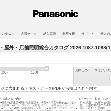
カタログ
各種データ
納入事例
業務支援
サポート
個人の
屋外・店舗照明総合カタログ 2026 1087-1088(112
お探しのページはデジタ
1087
1088
ジに含まれるテキストデータ(PDFから抽出された内容)
ら抽出された内容
右ページから抽出された
■照射角度範囲■照射角度範囲■寸法図■寸法図仕様●LED内蔵・
駐車場用（400形〜100
ット内蔵 ●本体：アルミ ●前面パネル：ポリカーボネート
圧：水銀灯100形/CDM-
 ●アーム：鋼材（溶融亜鉛メッキ） ●落下防止ワイヤー付 ●
形/CDM-TD70形相当：
m／sec仕様 ●保護等級：IP65 ●耐雷サージ：15kV（コモン
ド） ●落下防止ワイヤー