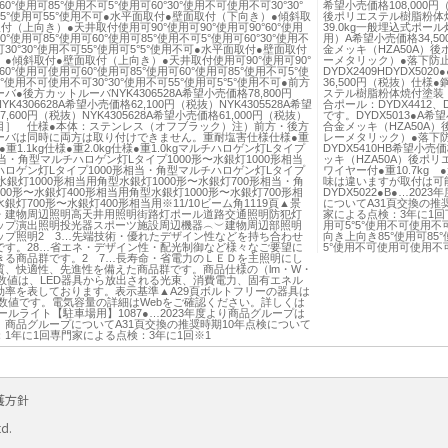
60°使用可85°使用不可5°使用可60°30°使用不可使用不可30°30°
希望小売価格108,000
5°使用可55°使用不可●水平面取付●壁面取付（下向き）●傾斜取
後ポリエステル樹脂粉体
付（上向き）●天井取付使用可90°使用可90°使用可90°60°使用
39.0kg一般埋込式ポー
°使用可85°使用可60°使用可85°使用不可5°使用可60°30°使用不
用）A希望小売価格34,5
30°30°使用不可55°使用可5°5°使用不可●水平面取付●壁面取付
金メッキ（HZA50A）
●傾斜取付●壁面取付（上向き）●天井取付使用可90°使用可90°
ーメタリック）●落下防止
60°使用可使用可60°使用可85°使用可60°使用可85°使用不可5°使
DYDX2409HDYDX5
0°使用不可使用不可30°30°使用不可55°使用可5°5°使用不可●前方
36,500円（税抜）仕様
バ●後方カットルーバNYK4306528A希望小売価格78,800円
ステル樹脂粉体焼付塗装（
K4306628A希望小売価格62,100円（税抜）NYK4305528A希望
合ポール：DYDX4412
,600円（税抜）NYK4305628A希望小売価格61,000円（税抜）
です。DYDX5013●A
目］ 仕様●本体：ステンレス（オフブラック）注）前方・後方
合金メッキ（HZA50A
ーバは同時に両方は取り付けできません。重耐塩害仕様仕様●重
レーメタリック）●落下防
様●重1.1kg仕様●重2.0kg仕様●重1.0kgマルチハロゲン灯Lタイプ
DYDX5410HB希望小
相当・角型マルチハロゲン灯Lタイプ1000形〜水銀灯1000形相当
ッキ（HZA50A）後ポ
ハロゲン灯Lタイプ1000形相当・角型マルチハロゲン灯Lタイプ
ワイヤー付●重10.7kg 
〜水銀灯1000形相当用角型水銀灯1000形〜水銀灯700形相当・角
味は違いますが取付は可能
00形〜水銀灯400形相当用角型水銀灯1000形〜水銀灯700形相
DYDX5022●B●…2
銀灯700形〜水銀灯400形相当用※11/10ビーム角1119頁▲景
についてA31頁交換の推
・建物周辺照明高天井用照明街路灯ポール道路交通照明防犯灯
家による点検：3年に1回下
ップ演出照明投光器スポーツ施設周辺機器︵︶建物周辺部照明
用可5°5°使用不可使用
ップ照明2 3…先端技術・優れたデザイン性などを持ち合わせ
向き上向き85°使用可85°
です。28…省エネ・デザイン性・配光制御など様々なご要望に
5°使用不可使用可使用不
きる商品群です。2 7…長寿命・省電力のＬＥＤを主照明にし
質、快適性、先進性を備えた商品群です。商品仕様の（lm・W・
の数値は、LED器具から放出される光束、消費電力、固有エネル
効率を表しております。表示基準▲A29頁ボルトフリーの器具は
時の数値です。電気容量の詳細はWebをご確認ください。詳しくは
ールライト【駐車場用】1087●…2023年度より商品グループは
 商品グループについてA31頁交換の推奨時期10年点検について
1年に1回専門家による点検：3年に1回※1
護方針
td.