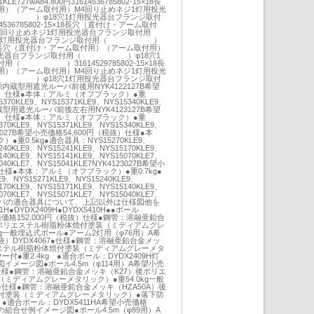
727wA84,800円31614536785802-15×18長
用）（アーム取付用）M4回り止めネジ1灯用投光
 ）φ18穴1灯用投光器台フランジ取付
785802-15×18長穴（直付け・アーム取付
4回り止めネジ1灯用投光器台フランジ取付用
灯用投光器台フランジ取付用（ ）
-15×18長穴（直付け・アーム取付用）（アーム取付用）
用投光器台フランジ取付用（ ）φ18穴1
用（ ）31614529785802-15×18長
用）（アーム取付用）M4回り止めネジ1灯用投光
 ）φ18穴1灯用投光器台フランジ取付
遮光ルーバ前後用NYK4122127B希望
税抜）仕様●本体：アルミ（オフブラック）●重
370KLE9、NYS15371KLE9、NYS15340KLE9、
源内蔵型用遮光ルーバ前後左右用NYK4123127B希望
税抜）仕様●本体：アルミ（オフブラック）●重
70KLE9、NYS15371KLE9、NYS15340KLE9、
122027B希望小売価格54,600円（税抜）仕様●本
重0.5kg●適合器具：NYS15270KLE9、
240KLE9、NYS15241KLE9、NYS15170KLE9、
140KLE9、NYS15141KLE9、NYS15070KLE7、
040KLE7、NYS15041KLE7NYK4123027B希望小
）仕様●本体：アルミ（オフブラック）●重0.7kg●
、NYS15271KLE9、NYS15240KLE9、
170KLE9、NYS15171KLE9、NYS15140KLE9、
070KLE7、NYS15071KLE7、NYS15040KLE7、
光ルーバの適合器具について、上記以外は仕様図他を
H●DYDX2409H●DYDX5410H●●ポール
小売価格152,000円（税抜）仕様●鋼管：溶融亜鉛合
後ポリエステル樹脂粉体焼付塗装（ミディアムグレ
kg一般埋込式ポール●アーム2灯用（φ76用）A希
税抜）DYDX4067●仕様●鋼管：溶融亜鉛合金メッ
エステル樹脂粉体焼付塗装（ミディアムグレーメタ
付●重2.4kg ●適合ポール：DYDX2409H灯
イメージ図●ポール4.5m（φ114用）A希望小売
）仕様●鋼管：溶融亜鉛合金メッキ（K27）後ポリエ
ミディアムグレーメタリック）●重54.0kg一般
5●仕様●鋼管：溶融亜鉛合金メッキ（HZA50A）後
付塗装（ミディアムグレーメタリック）●落下防
 ●適合ポール：DYDX5411HA希望小売価格
との組合せ例イメージ図●ポール4.5m（φ89用）A