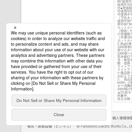
85°使用可
使用不可5
付●壁面取
可使用可60
可使用不可
（下向き）
使用可90°
用可60°3
カットルー
（税抜）NY
小売価格77
［共通項
カットル
2.3kg仕
1000形
用マルチ
1000形
型水銀灯7
当・角型水
観・道路
ライトア
ライトア
た商品群
お応えで
た、高品
lm/W）
ギー消費
200V
▲D1頁モ
対象外。
自主点検：
サイトのご利用にあたって
クッキーポリシー
個人情報保
電気・建築設備（ビジネス）
© Panasonic Electric Works Co., L