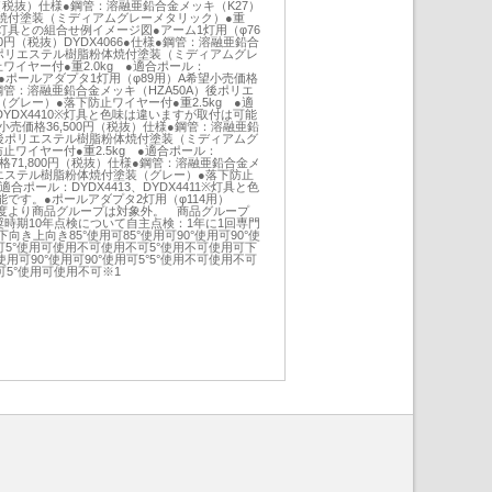
円（税抜）仕様●鋼管：溶融亜鉛合金メッキ（K27）
焼付塗装（ミディアムグレーメタリック）●重
ル灯具との組合せ例イメージ図●アーム1灯用（φ76
00円（税抜）DYDX4066●仕様●鋼管：溶融亜鉛合
後ポリエステル樹脂粉体焼付塗装（ミディアムグレ
ワイヤー付●重2.0kg ●適合ポール：
020●●ポールアダプタ1灯用（φ89用）A希望小売価格
●鋼管：溶融亜鉛合金メッキ（HZA50A）後ポリエ
グレー）●落下防止ワイヤー付●重2.5kg ●適
、DYDX4410※灯具と色味は違いますが取付は可能
希望小売価格36,500円（税抜）仕様●鋼管：溶融亜鉛
）後ポリエステル樹脂粉体焼付塗装（ミディアムグ
止ワイヤー付●重2.5kg ●適合ポール：
売価格71,800円（税抜）仕様●鋼管：溶融亜鉛合金メ
リエステル樹脂粉体焼付塗装（グレー）●落下防止
●適合ポール：DYDX4413、DYDX4411※灯具と色
です。●ポールアダプタ2灯用（φ114用）
023年度より商品グループは対象外。 商品グループ
奨時期10年点検について自主点検：1年に1回専門
向き上向き85°使用可85°使用可90°使用可90°使
不可5°使用可使用不可使用不可5°使用不可使用可下
使用可90°使用可90°使用可5°5°使用不可使用不可
可5°使用可使用不可※1