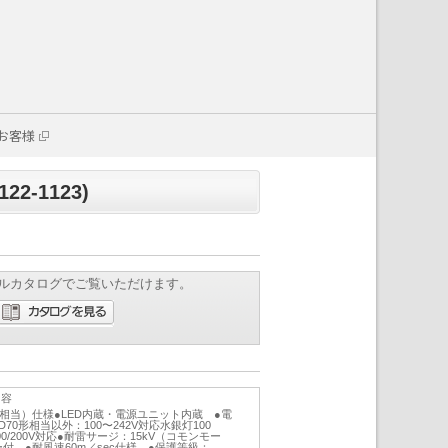
お客様
2-1123)
ルカタログでご覧いただけます。
内容
形相当）仕様●LED内蔵・電源ユニット内蔵 ●電
TD70形相当以外：100〜242V対応水銀灯100
100/200V対応●耐雷サージ：15kV（コモンモー
付 ●耐風速60m／sec仕様 ●保護等級：