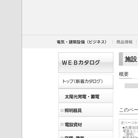
こ
こ
か
ら
本
文
で
す
電気・建築設備（ビジネス）
商品情報
。
施設・
概要
このペー
左ページか
■共通項目
電源ユニ
（透明）
耐風速60