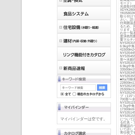
モード） 
光器取付部品
XDYK28
YK0580
取り付け
さい。詳
付周囲温度
るため、
ります。防
わせ一覧
度演色性
量マルチハ
NYS3531
6.9kg中角
41500lm
NYS3544
NYS354
形〜水銀灯
NYS3531
6.9kg中角
33500lm
NYS3534
NYS353
■Ra70狭角
22800lm
NYS3523
25300lm
NYS3524
プ（115°）
700形〜
NYS3511
4.7kg中角
17300lm
NYS3514
NYS3515
マイバインダーは空です。
について
る灯具・
度確認の
いて詳し
害仕様で