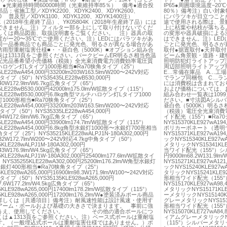
●光束維持時間60000時間（光束維持率85％） 備考●適合投
IP65●周囲環境温度−20
：省施工型／XDYK2200、XDYK2400、XDYK2600、
80％）備考注）白い対象
00 普及型／XDYK1100、XDYK1200、XDYK1400注）‌
にバラツキが目立つこと
2K（2018年生産終了品）、YK05804K（2018年生産終了品）には
途で使用される際は、景
できません。注）フィルター部を上にして取り付けないでくだ
上に枯葉や枯枝が落ちる
しくは商品図面、取扱説明書をご覧ください。 注）器具の取
の変形や器具破損による
がー20〜35℃でご使用ください。注）LEDにはバラツキがあ
はできません。注）LE
同一品番商品でも商品ごとに発光色、明るさが異なる場合があ
ごとに発光色、明るさが
雨型重耐塩害仕様■・・昼白色（5000K）■オプション組み合
取付●据置取付●天井取付
表は1313頁をご参照ください。パークビームER明るさ相当色温
ビーム角景観・道路・建
配光品番希望小売価格（税抜）全光束消費電力消費効率電圧質
照明防犯灯ライトアップ
ロゲン灯Lタイプ1000形相当■Ra70狭角タイプ（25°）
周辺部照明ライトアップ照
5LE228wA454,000円33200lm203W163.5lm/W200〜242V対応
E…常備在庫品 A…工
タイプ（50°）NYS35435LE228wB530,000円
でランプ同梱包 C…ラ
240W172.9lm/W6.7kg広角タイプ（65°）
には消費税は含まれてお
5LE228wB530,000円42000lm175.0lm/W拡散タイプ（115°）
および価格については、
55LE228wB530,000円6.8kg角型マルチハロゲン灯Lタイプ1000
組み合わせ一覧表は109
1000形相当■Ra70狭角タイプ（25°）
ださい。■寸法図Aシル
5LE228wA454,000円33200lm203W163.5lm/W200〜242V対応
昼白色（5000K）明る
タイプ（50°）NYS35335LE228wA454,000円
（税抜）電圧全光束消費
194W172.6lm/W6.7kg広角タイプ（65°）
イド配光（155°）■Ra
5LE228wA454,000円33900lm174.7lm/W拡散タイプ（115°）
NYS15370KLE927wA194
55LE228wA454,000円6.8kg角型水銀灯1000形〜水銀灯700形相当
ポリカーボネート（透明つ
タイプ（25°）NYS35215KLE228wALPJ1N-180A302,000円
NYS15371KLE927w
132W172.7lm/W200〜242V対応4.7kg中角タイプ（50°）
ックNYS15340KLE927w
5KLE228wALPJ1M-180A302,000円
メタリックNYS15341KLE
143W176.9lm/W4.5kg広角タイプ（65°）
当ワイド配光（155°）シルバ
5KLE228wALPJ1W-180A302,000円25400lm177.6lm/W拡散タイ
円9000lm68.2W131.
NYS35255KLE228wA302,000円25200lm176.2lm/W角型水銀灯
NYS15271KLE927w
水銀灯400形相当■Ra70狭角タイプ（25°）
ックNYS15240KLE927w
5KLE928wA265,000円16900lm98.3W171.9lm/W100〜242V対応
タリックNYS15241KLE9
タイプ（50°）NYS35135KLE928wA265,000円
形相当ワイド配光（155
97.6W177.2lm/W4.5kg広角タイプ（65°）
NYS15170KLE927wA98
5KLE928wA265,000円17400lm178.2lm/W拡散タイプ（115°）
メタリックNYS15171KL
5KLE928wA265,000円17200lm176.2lm/W●塗装済みポール商品
ーメタリックNYS15140KLE
詳しくは［共通項目］備考注）耐風速性能は設計風速・使用す
グレーメタリックNYS15141
アーム・ポールおよび基礎の大きさで決まります。 事前に強
形相当ワイド配光（155
うえ、使用してください。 その他の適合ポールにつ
NYS15070KLE727wA84,
くは▲1313頁をご参照ください。注）ベース式ポールは重耐塩
ィアムグレーメタリックNYS
す。（一般埋込式ポールは重耐塩害仕様ではありません。）ポ
（115°）シルバーメタリック