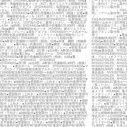
（φ89用）DYDX4412●A希望小売価格101,000円（税抜）仕様●
レーメタリックNYS15041KLE
kg●鋼管：溶融亜鉛合金メッキ（K27）後ポリエステル樹脂粉体焼
穴（直付け・アーム取付
レー）●適合アダプタ：DYDX4023注）塩害地域にはおすすめ
器台フランジ取付用（
ません。1107頁の③をご参照ください。一般埋込式ポールポー
用（ ）31614536
φ114用）DYDX4413●A希望小売価格110,000円（税抜）仕様●重
用）（アーム取付用）M
g●鋼管：溶融亜鉛合金メッキ（K27）後ポリエステル樹脂粉体焼付
（ ）φ18穴1
ー）●適合アダプタ：DYDX4031DYDX4032注）塩害地域には
31614529785802
しておりません。1107頁の③をご参照ください。一般埋込式ポ
M4回り止めネジ1灯
.5m（φ89用）DYDX4410●A希望小売価格178,000円（税抜）
灯用投光器台フランジ取付
1.0kg●鋼管：溶融亜鉛合金メッキ（HZA50A）後ポリエステル
穴（直付け・アーム取付
付塗装（グレー）●適合アダプタ：DYDX4023ベース式ポール
器台フランジ取付用（
0●1灯用投光器台壁面取付用・コンクリート柱取付用取付バンド
用（ ）●電源内蔵型用
DYKX22821）DYKX05183〈コンクリート柱取付例〉
小売価格58,800円（
5183●A希望小売価格17,500円（税抜）仕様●本体：鋼材（溶融亜
0.55kg●適合器具：NYS15
仕上） ●重4.6kg［共通項目］仕様●鋼管：溶融亜鉛合金メッ
NYS15341KLE9●電
A50A）後ポリエステル樹脂粉体焼付塗装（グレー）●塗装済みポ
小売価格63,700円（
アダプタ1灯用（φ89用）1灯用（φ114用）A希望小売価格
0.8kg●適合器具：NYS153
0円（税抜）仕様●重2.5kg ●適合ポール：DYDX4412
NYS15341KLE9NYK4
10DYDX4023●A希望小売価格29,800円（税抜）仕様●重
体：アルミ（オフブラック）●
 ●適合ポール：DYDX4413 DYDX4510
NYS15271KLE9、NYS15
11DYDX4031●2灯用（φ114用）A希望小売価格55,400円（税抜）
NYS15171KLE9、NYS15
.7kg ●適合ポール：DYDX4413 DYDX4411DYDX4032●マ
NYS15071KLE7、NYS15
ン灯Lタイプ1000形相当角型マルチハロゲン灯Lタイプ1000
売価格59,600円（税抜
1000形相当角型水銀灯1000形〜水銀灯700形相当角型水銀灯
適合器具：NYS15270KLE9
銀灯400形相当1849219455428取付穴φ181849219455428取付
NYS15241KLE9、NYS15
穴φ183963751925518取付穴φ183963751925518●水平面取付●
NYS15141KLE9、NYS15
（下向き）●傾斜取付●壁面取付（上向き）●天井取付使用可90°
NYS15041KLE7遮
使用可90°60°使用可使用可60°使用可85°使用可60°使用可85°使
ご覧ください。DYDX5411
用可60°30°使用不可使用不可30°30°使用不可55°使用可5°5°使
4.5m（φ76用）A希望
09060608560855603030305555●水平面取付●壁面取付（下向
金メッキ（HZA50A）
取付●壁面取付（上向き）●天井取付使用可90°使用可90°使用可
ーメタリック）●重40.0
使用可使用可60°使用可85°使用可60°使用可85°使用不可5°使用可
望小売価格61,200円（
使用不可使用不可30°30°使用不可55°使用可5°5°使用不可き）●傾斜
キ（HZA50A）後ポリ
取付（上向き）●天井取付使用可90°使用可90°60°使用可使用可
リック）●落下防止ワイヤー
60°使用不可5°使用可60°使用不可30°30°使用不可55°使用可°可
具との組合せ例イメージ図
天井取付使用可90°60°使用可使用可60°使用不可30°●水平面取
価格117,000円（税抜
取付（下向き）●傾斜取付●壁面取付（上向き）●天井取付使用可
ステル樹脂粉体焼付塗装（
90°使用可90°60°使用可使用可60°使用可85°使用可60°使用可85°
埋込式ポールDYDX501
使用可60°30°使用不可使用不可30°30°使用不可55°使用可5°5°
ポリエステル樹脂粉体焼
●水平面取付●壁面取付（下向き）●傾斜取付●壁面取付（上向
止ワイヤー付●重10.7kg
取付使用可90°使用可90°使用可90°60°使用可使用可60°使用可
71,800円（税抜）灯具