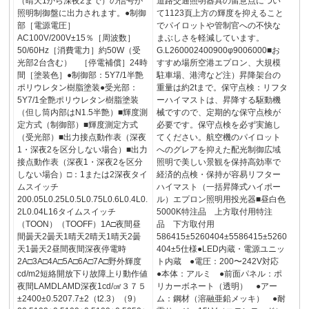
（晴天1から深夜2まで）の信号が
道路交通照明器具の留意点につい
照明制御盤に出力されます。●制御
て1123頁上方の輝度を抑えること
部［電源電圧］
でパイロットや管制官への不快な
AC100V/200V±15％［周波数］
まぶしさを軽減しています。
50/60Hz［消費電力］約50W（受
G.L260002400900φ9006000■お
光部2台含む） ［停電補償］24時
すすめ場所空港エプロン、大規模
間［塗装色］●制御部：5Y7/1半艶
駐車場、港湾など注）昇降架台の
ポリウレタン樹脂塗装●受光部：
重量は約2tまで。保守点検：リフタ
5Y7/1全艶ポリウレタン樹脂塗装
ーハイマストは、昇降する駆動機
（但し筒内部はN1.5半艶）■輝度測
械ですので、定期的な保守点検が
定方式（制御部）■輝度測定方式
必要です。保守点検を必ず実施し
（受光部）■出力接点動作表（深夜
てください。航空機のパイロット
1・深夜2を区分しない場合）■出力
へのグレアを抑えた配光制御広域
接点動作表（深夜1・深夜2を区分
照明で美しい景観を保持高効率で
しない場合）□：1または2深夜タイ
経済的点検・保持が容易リフター
ムスイッチ
ハイマスト（一括昇降式ハイポー
200.05L0.25L0.5L0.75L0.6L0.4L0.
ル）エプロン照明用投光器■昼白色
2L0.04L16タイムスイッチ
5000K特注品 上方取付用特注
（TOON）（TOOFF）1A□夜間昼
品 下方取付用
間曇天2曇天1晴天2晴天1晴天2曇
586415±5260404±5586415±5260
天1曇天2昼間夜間深夜停電時
404±5仕様●LED内蔵・電源ユニッ
2A□3A□4A□5A□6A□7A□野外輝度
ト内蔵 ●電圧：200〜242V対応
cd/m2短絡開放下り故障上り動作値
●本体：アルミ ●前面パネル：ポ
夜間LAMDLAMD深夜1cd/㎠３７５
リカーボネート（透明） ●アー
±2400±0.5207.7±2（t2.3）（9）
ム：鋼材（溶融亜鉛メッキ） ●耐