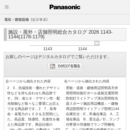
電気・建築設備（ビジネス）
施設・屋外・店舗照明総合カタログ 2026 1143-
1144(1178-1179)
1143
1144
お探しのページはデジタルカタログでご覧いただけます。
左ページから抽出された内容
右ページから抽出された内容
2 3…先端技術・優れたデザイン
景観・道路・建物周辺照明高天井
性などを持ち合わせた商品群で
用照明街路灯ポール道路交通照明
す。28…省エネ・デザイン性・配
防犯灯ライトアップ演出照明投光
光制御など様々なご要望にお応え
器スポーツ施設周辺機器︵︶建物
できる商品群です。2 7…長寿
周辺部照明ライトアップ照明1144
命・省電力のＬＥＤを主照明にし
在庫区分：E…常備在庫品 A…工
た、高品質、快適性、先進性を備
場在庫品 B…受注品／D…ランプ
えた商品群です。商品仕様の
付希望小売価格でランプ同梱包
（lm・W・lm/W）の数値は、LED
C…ランプ付希望小売価格でランプ