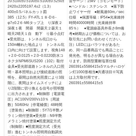
20.5100±0.5100±0.5100±0.5250±
雷サージ：15kV（コモンモード）
2420±2205197.4±2（1.3）
●ハンドル：ステンレス ●落下防
400±0.5パネルカット図
止ワイヤー付 ●耐風速60m／sec
385（12.5）FY-ATL１８-D６-
仕様 ●保護等級：IP54●光束維持
φ7±0.2６-M6タップ上 り深夜２
時間40000時間（光束維持率
深夜１夜 間昼 間曇天２曇天１
85％） ●電源線器具外長さ8m備
晴天2晴天１自 動下 り最小点灯
考●納期および価格については、お
●受光部は、トンネル坑口から
取引先にお問い合わせください。
150m離れた地点より トンネル坑
注）LEDにはバラツキがあるた
口内に向けて設置します。視角148
め、同一品番商品でも商品ごとに
＋2.0−0.0125＋2.0−0.0220防水コ
発光色、明るさが異なる場合があ
ネクタNPM6SUS200（102）取付
ります。防雨型重耐塩害仕様
金具●受光部道路トンネルの入口照
260391±5586415±5マルチハロゲ
明・基本照明および接続道路の照
ン灯1000形相当■共通項目※写真
明を、昼間は自然光照度により3段
は上方取付用です。
階に、夜間はタイムスイッチによ
260391±5586415±5
り2段階に切り換える信号が照明盤
に出力されます。●制御部［電源電
圧］AC100V/200V±10％［周波
数］50/60Hz［停電補償］48時間
［塗装色］●制御部：5Y7/1半艶メ
ラミン焼付塗装●受光部：N9半艶
メラミン焼付塗装■照度測定方式
（制御部）■照度測定方式（受光
部）進むトンネル照明用自動調光