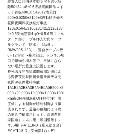
装置入口照明基本照明戻る選択解
除50±34-φ8±0.5液晶画面操作スイ
ッチ銘板400±0.5420±2表示灯
200±0.5250±2199±3自動晴天曇天
昼間夜間深夜接続灯事故
120±0.564±3106±3142±2126±37
4±0.5受光窓蓋4-φ9±0.5通気フィル
ター外部ケーブル挿入方向ケーブ
ルグランド（防水）（品番：
RMW20S-12B）（適合ケーブル径
6∼12mm）●受光部は、トンネル坑
口で建物や樹木等で 日陰になら
ない場所に垂直に設置します。
昼光照度開放短絡開放測定値によ
る深夜夜間昼間曇天晴天曇天昼間
夜間深夜停電時事故
1A1B2A2B3A3B4A4B5A5B200lx2,
000lx20,000lx10,000lx1,000lx100l
x深夜ON時間深夜OFF時間注）照
度値による制御が時刻制御より優
先されます。道路の種類により次
の器具で構成されます。高速自動
車国道トンネル用一般国道等トン
ネル用FY-ATL18-D（受光部２台）
FY-ATL18-D（受光部1台）FY-