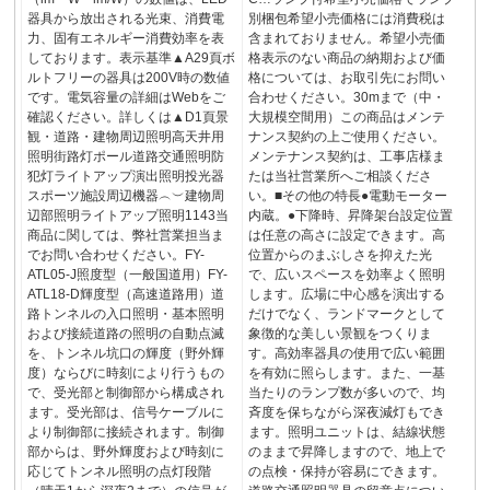
器具から放出される光束、消費電
別梱包希望小売価格には消費税は
力、固有エネルギー消費効率を表
含まれておりません。希望小売価
しております。表示基準▲A29頁ボ
格表示のない商品の納期および価
ルトフリーの器具は200V時の数値
格については、お取引先にお問い
です。電気容量の詳細はWebをご
合わせください。30mまで（中・
確認ください。詳しくは▲D1頁景
大規模空間用）この商品はメンテ
観・道路・建物周辺照明高天井用
ナンス契約の上ご使用ください。
照明街路灯ポール道路交通照明防
メンテナンス契約は、工事店様ま
犯灯ライトアップ演出照明投光器
たは当社営業所へご相談くださ
スポーツ施設周辺機器︵︶建物周
い。■その他の特長●電動モーター
辺部照明ライトアップ照明1143当
内蔵。●下降時、昇降架台設定位置
商品に関しては、弊社営業担当ま
は任意の高さに設定できます。高
でお問い合わせください。FY-
位置からのまぶしさを抑えた光
ATL05-J照度型（一般国道用）FY-
で、広いスペースを効率よく照明
ATL18-D輝度型（高速道路用）道
します。広場に中心感を演出する
路トンネルの入口照明・基本照明
だけでなく、ランドマークとして
および接続道路の照明の自動点滅
象徴的な美しい景観をつくりま
を、トンネル坑口の輝度（野外輝
す。高効率器具の使用で広い範囲
度）ならびに時刻により行うもの
を有効に照らします。また、一基
で、受光部と制御部から構成され
当たりのランプ数が多いので、均
ます。受光部は、信号ケーブルに
斉度を保ちながら深夜減灯もでき
より制御部に接続されます。制御
ます。照明ユニットは、結線状態
部からは、野外輝度および時刻に
のままで昇降しますので、地上で
応じてトンネル照明の点灯段階
の点検・保持が容易にできます。