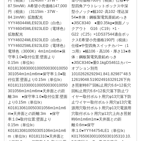
円（税抜）（3240lm・37W・
望小売価格760円（税抜）仕様●中
87.5lm/W）A希望小売価格147,000
型四角アウトレットボックス中深
円（税抜）（3115lm・37W・
型小ノック●幅102･高102･埋込深
84.1lm/W）拡散配光
54●本体：鋼板製電気亜鉛めっき
YYY46044MLE923LED（白色）
●JISC8340 ●重0.35kg●側面ノッ
YYY46045MLE923LED（電球色）
クアウト G16（C19）×1・
拡散配光
G22（C25）×1DS37544適合ボッ
YYY46024MLE923LED（白色）
クスE希望小売価格190円（税抜）
YYY46025MLE923LED（電球色）
仕様●中型四角スイッチカバー（1
電球色（3000K）4m1m1m6m●保
コ用）●幅106・高106・厚さ13●本
守率:1.0●取付位置:壁面より
体：鋼板製電気亜鉛めっき
0.15m（単位Ix）
●JISC8340●重0.1kgDS4611カバー
K01813083000100050030010050
オプション別売
301054m1m1m6m●保守率:1.0●取
10102626292941.841.82987°48.5
付位置:壁面より0.15m（単位Ix）
12619048.519024916329126下向
K01813103000100050030010050
き照射時87°回転止用穴6.6×12長穴
301056m1m1m6m●天井面との距
回転止用穴6.6×12長穴落下防止ワ
離:3m ●保守率:1.0●取付位置:壁面
イヤー取付ボルト用穴φ13穴落下防
より0.15m（単位Ix）
止ワイヤー取付ボルト用穴φ13穴電
K018130610050301056m1m1m6
源用穴取付ボルト用穴φ13穴電源用
m●天井面との距離:3m ●保守
穴取付ボルト用穴φ13穴上向き照射
率:1.0●取付位置:壁面より
時6m1m6m1m●天井面との距
0.15m（単位Ix）
離:0.6m●保守
K018130810050305106m1m1m6
率:1.0●YYY44754LE1（単位Ix）
m（単位Ix）K0181310●天井面と
K01765063001005030105310.10.