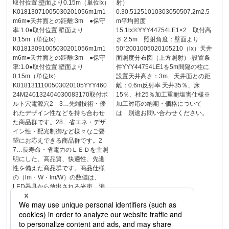
取付位置:壁面より0.15m（単位Ix）
射）
K01813071005030201056m1m1
0.30.51251010303050507.2m2.5
m6m●天井面との距離:3m ●保守
m平均照度
率:1.0●取付位置:壁面より
15.1lx※YYY44754LE1×2 取付高
0.15m（単位Ix）
さ:2.5m 照射角度：壁面より
K01813091005030201056m1m1
50°2001005020105210（lx）天井
m6m●天井面との距離:3m ●保守
面照度分布図（上方照射）·設置条
率:1.0●取付位置:壁面より
件YYY44754LE1を5m間隔の柱に
0.15m（単位Ix）
設置天井高さ：3m 天井面との距
K0181311100503020105YYY460
離：0.6m反射率 天井35％、床
24M240132404030083170取付ボ
15％、柱25％加工重耐塩害仕様※
ルト穴電源穴2 3…先端技術・優
加工対応の納期・価格について
れたデザイン性などを持ち合わせ
は 別途お問い合わせください。
た商品群です。28…省エネ・デザ
イン性・配光制御など様々なご要
望にお応えできる商品群です。2
7…長寿命・省電力のＬＥＤを主照
明にした、高品質、快適性、先進
性を備えた商品群です。商品仕様
の（lm・W・lm/W）の数値は、
LED器具から放出される光束、消
費電力、固有エネルギー消費効率
を表しております。表示基準▲A29
頁ボルトフリーの器具は200V時の
数値です。電気容量の詳細はWeb