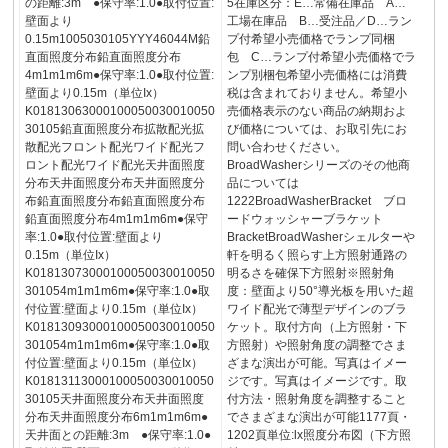
の距離:3m ●保守率:1.0●取付位置:
5在庫区分：E…常備在庫品 A…
壁面より
工場在庫品 B…受注品／D…ラン
0.15m1005030105YYY46044M鉛
プ付希望小売価格でランプ同梱
直面照度分布鉛直面照度分布
包 C…ランプ付希望小売価格でラ
4m1m1m6m●保守率:1.0●取付位置:
ンプ別梱包希望小売価格には消費
壁面より0.15m（単位Ix）
税は含まれておりません。希望小
K01813063000100050030010050
売価格表示のない商品の納期およ
30105鉛直面照度分布拡散配光拡
び価格については、お取引先にお
散配光フロント配光ワイド配光フ
問い合わせください。
ロント配光ワイド配光天井面照度
BroadWasherシリーズのその他商
分布天井面照度分布天井面照度分
品については
布鉛直面照度分布鉛直面照度分布
1222BroadWasherBracket ブロ
鉛直面照度分布4m1m1m6m●保守
ードウォッシャーブラケット
率:1.0●取付位置:壁面より
BracketBroadWasherシェルターや
0.15m（単位Ix）
軒を明るく照らす上方照射通路の
K01813073000100050030010050
明るさを確保下方照射※照射角
301054m1m1m6m●保守率:1.0●取
度：壁面より50°導光板を用いた超
付位置:壁面より0.15m（単位Ix）
ワイド配光で薄型デザインのブラ
K01813093000100050030010050
ケット。取付方向（上方照射・下
301054m1m1m6m●保守率:1.0●取
方照射）や照射角度の調整でさま
付位置:壁面より0.15m（単位Ix）
ざまな演出が可能。写真はイメー
K01813113000100050030010050
ジです。写真はイメージです。取
30105天井面照度分布天井面照度
付方法・照射角度を調整すること
分布天井面照度分布6m1m1m6m●
でさまざまな演出が可能1177頁・
天井面との距離:3m ●保守率:1.0●
1202頁単位:lx照度分布図（下方照