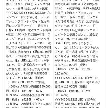
体：アクリル（透明）●レンズ2個
維持時間40000時間（光束維持率
セット（器具1台につき2コ使用）
85％） ●保護等級：IP23 ●壁面取
YYY9620423YYY96222Z23オプシ
付専用（上向き・下向きのみ） ●
ョンのフードでまぶしさカットオ
施工方法：ボルト取付、ボックス
プションフロント・ワイド配光共
取付可備考 注）取付板には方向性
通レンズ専用フード［共通項目］
があるためご注意ください。 注）
仕様●LED内蔵・電源ユニット内蔵
ボックス施工時は適合ボックス・
●電圧：100〜242V対応●本体：ア
カバーをご使用ください。適合ボ
ルミダイカスト（シルバーメタリ
ックス・カバー：DS37544・
ックつや消し仕上） ●パネル：硬
DS4611 注）調光はできませ
質ガラス●光束維持時間40000時間
ん。 注）LEDにはバラツキがあ
（光束維持率70％）●重5.3kg●保護
るため、同一品番商品でも商品ご
等級：IP23備考注）調光はできま
とに発光色、明るさが異なる場合
せん。注）LEDにはバラツキがあ
があります。Ra85防雨型A希望小
るため、同一品番商品でも商品ご
売価格112,000円（税抜）
とに発光色、明るさが異なる場合
（100V）（720lm・11.5W・
があります。Ra85防雨型5000lm
62.6lm/W）
タイプ白色（4000K）電球色
YYY44752LE123LED（白色）白
（3000K）3000lmタイプ白色
色（4000K）仕様●重2.5kgA希望小
（4000K）A希望小売価格190,000
売価格112,000円（税抜）
円（税抜）（5425lm・67W・
（100V）（690lm・11.5W・
80.9lm/W）A希望小売価格190,000
60.0lm/W）
円（税抜）（5215lm・67W・
YYY44754LE123LED（電球色）
77.8lm/W）A希望小売価格147,000
電球色（3000K）仕様●重2.5kgA希