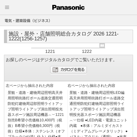
電気・建築設備（ビジネス）
施設・屋外・店舗照明総合カタログ 2026 1221-
1222(1256-1257)
1221
1222
お探しのページはデジタルカタログでご覧いただけます。
左ページから抽出された内容
右ページから抽出された内容
景観・道路・建物周辺照明高天井
景観・道路・建物周辺照明LED編
用照明街路灯ポール道路交通照明
高天井用照明街路灯ポール道路交
防犯灯建物周辺部照明ライトアッ
通照明防犯灯建物周辺部照明ライ
プ照明ライトアップ演出照明投光
トアップ照明ライトアップ演出照
器スポーツ施設周辺機器︵︶1221
明投光器スポーツ施設周辺機器
別売B希望小売価格10,400円（税
︵︶仕様 ●LED内蔵・電源ユニット
抜）B希望小売価格6,300円（税
内蔵 ●本体：アルミダイカスト
抜）仕様●本体：ステンレス（オフ
（ミディアムグレーメタリック） ●
ブラックつや消し仕上）仕様●本
パネル：アクリル（透明） ●光束