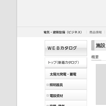
こ
こ
か
ら
本
文
で
す
電気・建築設備（ビジネス）
商品情報
。
施設・
概要