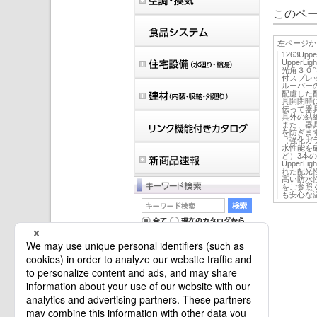
このペー
左ページか
1263Up
UpperLi
光角３０°
付スプレ
ルーバー
配慮した
具開閉時
伝って器
具外の結
また、器
を防ぎま
（強化ガ
水性能を
ど）3本
Upper
れた配光性
高い防水性
をご参照
も安心な温
マイバインダーは空です。