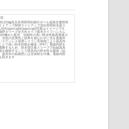
内容
明LED編高天井用照明街路灯ポール道路交通照明
イトアップ照明ライトアップ演出照明投光器ス
UpperLightUpperLight写真はイメージです。
蔵野タワーズ全方向タイプ遮光タイプハニカム
ctφ93優れた配光、信頼性の高い防水性能高透過ガ
。光色の忠実性と効率を損なわずに光を透過外
いステンレス採用シリコン充填材により器具内
とで高い防水性能を確保（IP67）電線内部を
遮断するため、防水型圧着スリーブで結線器具
線を接続することで器具内の防水性を確保（結
、器具外の結線部には充填材を付属。電線内部
を防ぎます