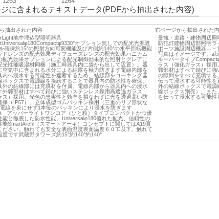
1263
1264
ジに含まれるテキストデータ(PDFから抽出された内容)
ら抽出された内容
右ページから抽出された
perLight地中埋込型照明器具
景観・道路・建物周辺照
ghtUniversalφ180Compactφ9330°オプション無しでの配光光源遮
防犯灯建物周辺部照明ラ
を確保約15°の照射方向可変機能及び片側約140°の水平回転機能
ポーツ施設周辺機器︵︶1264
ッドレンズの配光効果ディフューズレンズの配光効果ハニカム
写真はイメージです。武
の配光効果オプションによる配光制御効果的な照射とグレアに
ルーバータイプCompa
配光性能吸湿材同梱（施工時器具内に袋から出して設置）。器
ラス（強化ガラス）採用
に空気中に含まれる水分による結露を極力防ぎます電線内部を
郭部材はすべて錆びに強
具内へ浸水する可能性を遮断するため、結線部をコーキング器
の隙間をすべて充填するこ
線ボックスで電源線を接続することで器具内の防水性を確保。
伝って浸水する可能性を
具外の結線部には充填材を付属。電線内部から器具内への浸水
外の結線ボックスで電源
す外郭部材はすべて錆びに強いステンレス採用高透過ガラス
線ボックス別売）。また
ラス）採用。光色の忠実性と効率を損なわずに光を透過高い防
を伝って浸水する可能性
確保（IP67）。立体成型ゴムパッキン採用（三重のリブ形状な
の電線を束にせず1本毎のパッキンにより浸水を防ぎます
Light アッパーライトワンコア（ひと粒）タイプコンパクトかつ優
能と徹底した防水性能。Universalφ180優れた配光、信頼性の
能SmartArchi（スマートアーキ）コンセプトに関してはA19頁
ください。触れても安全な表面温度表面温度６０℃以下。触れて
度です武蔵野タワーズ約15°約140°約140°