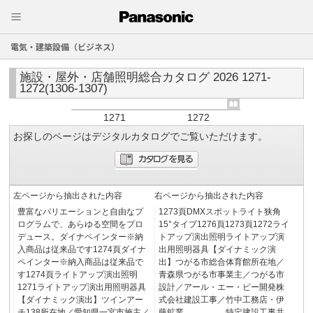
電気・建築設備（ビジネス）
施設・屋外・店舗照明総合カタログ 2026 1271-
1272(1306-1307)
1271
1272
お探しのページはデジタルカタログでご覧いただけます。
左ページから抽出された内容
右ページから抽出された内容
豊富なバリエーションと自由なプ
1273頁DMXスポットライト狭角
ログラムで、あらゆる空間をプロ
15°タイプ1276頁1273頁1272ライ
デュース。ダイナペインター※納
トアップ演出照明ライトアップ演
入商品は従来品です1274頁ダイナ
出用照明器具【ダイナミック演
ペインター※納入商品は従来品で
出】つがる市総合体育館所在地／
す1274頁ライトアップ演出照明
青森県つがる市事業主／つがる市
1271ライトアップ演出用照明器具
設計／アール・エー・ビー開発株
【ダイナミック演出】ツインアー
式会社建設工事／竹中工務店・伊
チ138所在地／愛知県一宮市施主／
藤鉱業 特定建設工事共