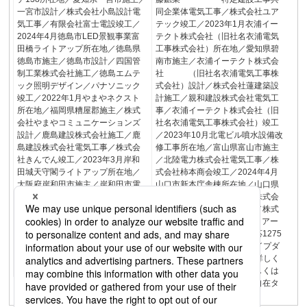
一宮市設計／株式会社小島設計電
同企業体電気工事／株式会社ユア
気工事／有限会社富士電設竣工／
テック竣工／2023年1月衣浦イー
2024年4月徳島市LED景観事業富
テクト株式会社（旧社名衣浦電気
田橋ライトアップ所在地／徳島県
工事株式会社）所在地／愛知県碧
徳島市施主／徳島市設計／四国管
南市施主／衣浦イーテクト株式会
制工業株式会社施工／徳島エムテ
社 （旧社名衣浦電気工事株
ック照明デザイン／パナソニック
式会社）設計／株式会社蓮建築設
竣工／2022年1月やまやネクスト
計施工／親和建設株式会社電気工
所在地／福岡県糟屋郡施主／株式
事／衣浦イーテクト株式会社（旧
会社やまやコミュニケーションズ
社名衣浦電気工事株式会社）竣工
設計／鹿島建設株式会社施工／鹿
／2023年10月北電ビル噴水設備改
島建設株式会社電気工事／株式会
修工事所在地／富山県富山市施主
社きんでん竣工／2023年3月岸和
／北陸電力株式会社電気工事／株
田城天守閣ライトアップ所在地／
式会社柿本商会竣工／2024年4月
大阪府岸和田市施主／岸和田市電
山口市新本庁舎棟所在地／山口県
気工事／田端電気株式会社竣工／
山口市施主／山口市設計／株式会
2025年3月アーキラインオーダー
社石本建築事務所電気工事／株式
メイド対応1275頁詳しくはこちら
会社中電工竣工／2025年3月アー
詳しくはこちら詳しくはこちら詳
キラインオーダーメイド対応1275
しくはこちらDMXスポットライト
頁ダイナワンRGBW広角タイプダ
広角32°タイプ1276頁据置取付専
イナワンRGBW広角タイプ詳しく
用
はこちら詳しくはこちら詳しくは
こちら詳しくはこちら取付自在タ
イプ据置取付専用