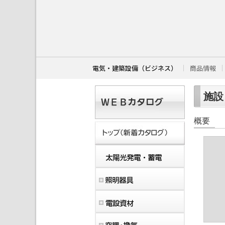
こ
こ
か
ら
本
文
で
す
電気・建築設備（ビジネス）
商品情報
。
施設・
概要