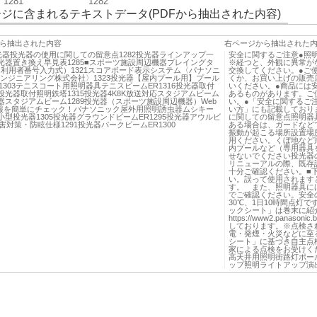
1281
1282
ジに含まれるテキストデータ(PDFから抽出された内容)
ら抽出された内容
右ページから抽出された
投光器投光器の使用に関しての留意点1282投光器ラインアップ一
安全に関するご注意●照
投光器置き換え早見表1285■スポーツ施設周辺機器プレイングタ
※経つと、外観に異常が
（利用者番号入力式）1321スコアボード表示システム〈パナソニ
交換してください。●ご
エンジニアリング株式会社〉1323投光器【屋内プール用】プール
くか、お買い上げの販売
1303テニスコート用照明器具テニスビームER1316投光器取付
いください。●商品には
0投光器取付照明鉄塔1315投光器4K8K放送対応スタジアムビーム
あるものがあります。ご
光器スタジアムビーム1289投光器（スポーツ施設周辺機器）Web
い。●「安全に関するご
報を簡単にチェック！パナソニック屋外用照明誘虫器ムシキー
い方」にも記載しており
0小型投光器1305投光器グラウンドビームER1295投光器アウルビ
に関しての留意点照明器
害対策・防眩仕様1291投光器パークビームER1300
ある場合は、ガードなど
振動が起こる場所設置場
用ください。くぼ地など
内プールなど（専用器具
せないでください投光器
リニューアルの際、既存
十分ご確認ください。■
い。誤って使用されます
す。 また、照明器具に
でご確認ください。安全
30℃、1日10時間点灯
ックシート」は巻末に紹
https://www2.panasoni
しております。※点検さ
電・発煙・火災などに至
シート」に基づき自主点
家による点検をお受けく
高天井用照明街路灯ポー
ップ照明ライトアップ演出