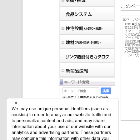
このペー
左ページか
1281■
覧1283
イマーF
ックEW
ビームER
部品131
1287投
で最新情
パー132
ームER光
マイバインダーは空です。