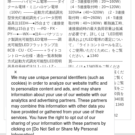
球–––––ハイビーム電球–––––ダイ
（2・3連接取付時：20〜160W）
クール電球・ミニハロゲン電球
（4・5連接取付時：20〜120W）
（100V）–––––起動方式連続調光
320VA●（40〜320W）（2・3連接
型蛍光灯連続調光インバータ照明
取付時：40〜260W）（4・5連接
器具注1EDH––●25台まで（連接使
取付時：40〜190W）断熱施工時、
用時は15台まで）––PD・PX・
連接接続時の最大負荷容量は低減
PY––●––WX––●注4––パナソニッ
が必要です。詳しくは「LED照明
ク製調光可能型LED電球–––––調
器具およびLED電球の選定につい
光可能型LEDフラットランプ注
て」「ライトコントロールを正し
8CB・CU・CC–––––＋ライトコ
くご使用いただくために」をご覧
ントロール仕様・適合一覧表制御
ください。▲1340
方式起動方式調光可能型LED照明
頁––––––––––––––––––––––––
器具信号線式注1LJ・LI・LZ・
詳しくは▲1340頁をご覧くださ
LA●–●––LX●注4–●注4––LT●–●––
い。詳しくは▲1340頁をご覧くだ
LD●●●––LV––●––LR●–●––逆位相
さい。詳しくは▲1340頁をご覧く
制御方式XB–––––位相制御式LB・
ださい。詳しくは▲1340頁をご覧
LK・LU・XG–––––LC・LG––––●
ください。詳しくは▲1340頁をご
注2 注3 注5デジタル制御方式注
覧ください。詳しくは▲1340頁を
1DZ–––––DK–––●–RZ–––––「最
ご覧ください。詳しくは▲1340頁
新の適合一覧表」はこちら1341
をご覧ください。詳しくは▲1340
頁をご覧くださ
い。––––––––––––––––1342