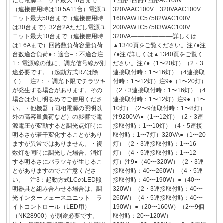
だし電源ユニット最大16台まで
1回路1回路1回路AC100V
（連接使用時は10.5A11台）電源ユ
320VAAC100V 320VAAC100V
ニット最大50台まで（連接使用時
160VAWTC57582WAC100V
は30台まで）32台2Aただし電源ユ
200VAWTC57583WAC100V
ニット最大10台まで（連接使用時
320VA––––––––––––詳しくは
は1.6Aまで）回路数負荷容量負荷
▲1340頁をご覧ください。注7●注
台数適合負荷●：適合–：不適合注
7●注7詳しくは▲1340頁をご覧く
1：電源線の他に、調光信号線が別
ださい。注7●（1〜20灯）（2・3
途必要です。（起動方式RZは除
連接取付時：1〜16灯）（4連接取
く） 注2：・調光下限でチラツキ
付時：1〜12灯）注9●（1〜20灯）
が発生する場合があります。その
（2・3連接取付時：1〜16灯）（4
場合は少し明るめでご使用くださ
連接取付時：1〜12灯）注9●（1〜
い。・他機器（同相電源の照明以
10灯）（2〜9個取付時：1〜8灯）
外の高容量負荷など）の影響で電
注9200VA●（1〜12灯）（2・3連
源電圧が変動すると調光点灯時に
接取付時：1〜10灯）（4・5連接
明るさが若干変化することがあり
取付時：1〜7灯）320VA●（1〜20
ますが異常ではありません。・複
灯）（2・3連接取付時：1〜16
数灯を同時に調光した場合、消灯
灯）（4・5連接取付時：1〜12
する明るさにバラツキが生じるこ
灯）注9●（40〜320W）（2・3連
とがありますのでご注意くださ
接取付時：40〜260W）（4・5連
い。 注3：起動方式LCのLED照
接取付時：40〜190W）●（40〜
明器具と組み合わせる場合は、調
320W）（2・3連接取付時：40〜
光インターフェースユニット ラ
260W）（4・5連接取付時：40〜
イトコントロール（LED用）
190W）●（20〜160W）（2〜9個
（NK28900）が別途必要です。
取付時：20〜120W）