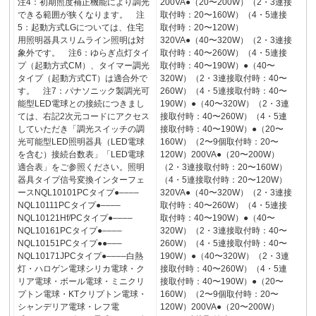
注4：初期照度補正機能により調光
200VA●（20〜200W）（2・3連接
できる範囲が狭くなります。 注
取付時：20〜160W）（4・5連接
5：起動方式LGについては、住宅
取付時：20〜120W）
用照明器具スリムライン照明は対
320VA●（40〜320W）（2・3連接
象外です。 注6：ゆらぎ点灯タイ
取付時：40〜260W）（4・5連接
プ（起動方式CM）、タイマー調光
取付時：40〜190W）●（40〜
タイプ（起動方式CT）は適合外で
320W）（2・3連接取付時：40〜
す。 注7：パナソニック製調光可
260W）（4・5連接取付時：40〜
能型LED電球との接続につきまし
190W）●（40〜320W）（2・3連
ては、右記2次元コードにアクセス
接取付時：40〜260W）（4・5連
していただき「調光スイッチの調
接取付時：40〜190W）●（20〜
光可能型LED照明器具（LED電球
160W）（2〜9個取付時：20〜
を含む）接続台数表」「LED電球
120W）200VA●（20〜200W）
適合表」をご参照ください。照明
（2・3連接取付時：20〜160W）
器具タイプ信号変換インターフェ
（4・5連接取付時：20〜120W）
ースNQL10101PCタイプ●––––
320VA●（40〜320W）（2・3連接
NQL10111PCタイプ●––––
取付時：40〜260W）（4・5連接
NQL10121Hf/PCタイプ●––––
取付時：40〜190W）●（40〜
NQL10161PCタイプ●––––
320W）（2・3連接取付時：40〜
NQL10151PCタイプ●●–––
260W）（4・5連接取付時：40〜
NQL10171JPCタイプ●––––白熱
190W）●（40〜320W）（2・3連
灯・ハロゲン電球シリカ電球・ク
接取付時：40〜260W）（4・5連
リア電球・ボール電球・ミニクリ
接取付時：40〜190W）●（20〜
プトン電球・KTクリプトン電球・
160W）（2〜9個取付時：20〜
シャンデリア電球・レフ電
120W）200VA●（20〜200W）