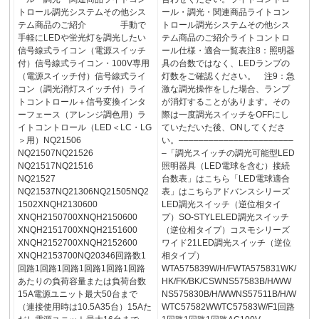
トロール調光システムその他シス
ール・調光・関連商品ライトコン
テム商品のご紹介 手動で
トロール調光システムその他シス
手軽にLEDや蛍光灯を調光したい
テム商品のご紹介ライトコントロ
信号線式ライコン（電源スイッチ
ール仕様・適合一覧表注8：照明器
付）信号線式ライコン・100V専用
具の台数ではなく、LEDランプの
（電源スイッチ付）信号線式ライ
灯数をご確認ください。 注9：急
コン（調光消灯スイッチ付）ライ
激な調光操作をした場合、ランプ
トコントロール＋信号変換インタ
が消灯することがあります。その
ーフェース（アレンジ調色用）ラ
際は一度調光スイッチをOFFにし
イトコントロール（LED＜LC・LG
ていただいた後、ONしてくださ
＞用）NQ21506
い。–––––––––––––––––––––––
NQ21507NQ21526
–「調光スイッチの調光可能型LED
NQ21517NQ21516
照明器具（LED電球を含む）接続
NQ21527
台数表」はこちら「LED電球適合
NQ21537NQ21306NQ21505NQ2
表」はこちらアドバンスシリーズ
1502XNQH2130600
LED調光スイッチ（逆位相タイ
XNQH2150700XNQH2150600
プ）SO-STYLELED調光スイッチ
XNQH2151700XNQH2151600
（逆位相タイプ）コスモシリーズ
XNQH2152700XNQH2152600
ワイド21LED調光スイッチ（逆位
XNQH2153700NQ20346回路数1
相タイプ）
回路1回路1回路1回路1回路1回路
WTA575839W/H/FWTA575831WK/
あたりの負荷容量または負荷台数
HK/FK/BK/CSWNS57583B/H/WW
15A電源ユニット最大50台まで
NS575830B/H/WWNS57511B/H/W
（連接使用時は10.5A35台）15Aた
WTC57582WWTC57583W/F1回路