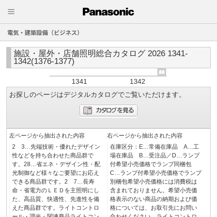
電気・建築設備（ビジネス）
施設・屋外・店舗照明総合カタログ 2026 1341-
1342(1376-1377)
1341
1342
お探しのページはデジタルカタログでご覧いただけます。
左ページから抽出された内容
右ページから抽出された内容
2 3…先端技術・優れたデザイン
在庫区分：E…常備在庫品 A…工
性などを持ち合わせた商品群で
場在庫品 B…受注品／D…ランプ
す。28…省エネ・デザイン性・配
付希望小売価格でランプ同梱包
光制御など様々なご要望にお応え
C…ランプ付希望小売価格でランプ
できる商品群です。2 7…長寿
別梱包希望小売価格には消費税は
命・省電力のＬＥＤを主照明にし
含まれておりません。希望小売価
た、高品質、快適性、先進性を備
格表示のない商品の納期および価
えた商品群です。ライトコントロ
格については、お取引先にお問い
ール・調光・関連商品ライトコン
合わせください。ライトコントロ