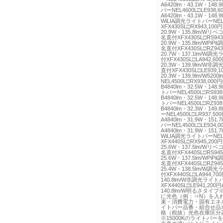
A6420lm・43.1W・148.
バーNEL4600L□LE938,
A6420lm・43.1W・148.9
WiLIA調光ライトバーNEL
XFX430SL□RX943,100円
20.9W・135.8lm/Wリ
名直付XFX430SL□RS943,
20.9W・135.8lm/WPi
名直付XFX430SL□RZ943,
20.7W・137.1lm/W調
付XFX430SL□LA942,600
20.3W・139.9lm/W非
直付XFX430SL□LE939,10
20.3W・139.9lm/W5
NEL4500L□RX938,00
B4840lm・32.5W・148.
トバーNEL4500L□RS93
B4840lm・32.5W・148.9
トバーNEL4500L□RZ93
B4840lm・32.3W・149.
ーNEL4500L□LR937,5
A4840lm・31.9W・151.
バーNEL4500L□LE934,
A4840lm・31.9W・151.7
WiLIA調光ライトバーNEL
XFX440SL□RX945,200円
25.6W・137.5lm/Wリ
名直付XFX440SL□RS945,
25.6W・137.5lm/WPi
名直付XFX440SL□RZ945,
25.4W・138.5lm/W調
付XFX440SL□LA944,70
140.8lm/W非調光ライトバ
XFX440SL□LE941,200
140.8lm/W明るさタ
に光色（例：⇒N）を入
束・消費電力・固有エネ
イトバー品番・組合せ品
格（税抜）光色在庫区分
※15000Kのライトバ