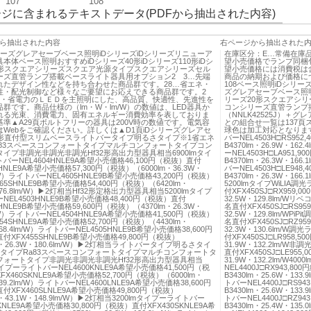
107
108
ジに含まれるテキストデータ(PDFから抽出された内容)
ら抽出された内容
右ページから抽出された
シリーズグレアセーブベース照明iDシリーズiDシリーズリニューア
在庫区分：E…常備在庫
本体ベース照明おすすめiDシリーズ40形iDシリーズ110形iDシ
望小売価格でランプ同梱
0形スクエアシリーズスクエア光源タイプスクエアシリーズセル
望小売価格には消費税は
ーズ直管ランプ搭載ベースライト器具用オプション2 3…先端
商品の納期および価格に
れたデザイン性などを持ち合わせた商品群です。28…省エネ・
108ベース照明iDシリー
性・配光制御など様々なご要望にお応えできる商品群です。2
ズグレアセーブベース照明お
命・省電力のＬＥＤを主照明にした、高品質、快適性、先進性を
リーズ20形スクエアシ
群です。商品仕様の（lm・W・lm/W）の数値は、LED器具か
コンシリーズ直管ランプ
れる光束、消費電力、固有エネルギー消費効率を表しておりま
（NNLK42525J）
準▲A29頁ボルトフリーの器具は200V時の数値です。電気容
との組合せ一覧は137
はWebをご確認ください。詳しくは▲D1頁iDシリーズグレアセ
球色は加工対応となります
0形直付型スリムベースライトバータイプ明るさタイプ※1省エネ
バーNEL4503H□RS952
a83スペースコンフォートタイプマルチコンフォートタイプコン
B4370lm・26.9W・162.
イプ非調光非調光非調光Hf32形高出力型器具相当6900lmタイ
ーNEL4503H□LA951,9
バーNEL4604HNLE9A希望小売価格46,100円（税抜）直付
B4370lm・26.3W・166.
SHNLE9A希望小売価格57,300円（税抜）（6000lm・36.3W・
バーNEL4503H□LE948,
m/W）ライトバーNEL4605HNLE9B希望小売価格43,200円（税抜）
B4370lm・26.3W・166.
65SHNLE9B希望小売価格54,400円（税抜）（6420lm・
5200lmタイプWiLIA調
176.8lm/W）▶2灯相当Hf32形定格出力型器具相当5200lmタイプ
付XFX450SJ□RX959,000
NEL4503HNLE9B希望小売価格48,400円（税抜）直付
32.5W・129.8lm/Wリ
SHNLE9B希望小売価格59,600円（税抜）（4370lm・26.3W・
名直付XFX450SJ□RS959,
m/W）ライトバーNEL4504HNLE9A希望小売価格41,500円（税抜）
32.5W・129.8lm/WPi
54SHNLE9A希望小売価格52,700円（税抜）（4430lm・
名直付XFX450SJ□RZ959,
168.4lm/W）ライトバーNEL4505HNLE9B希望小売価格38,600円
32.3W・130.6lm/W調
付XFX455SHNLE9B希望小売価格49,800円（税抜）
付XFX450SJ□LR958,500
lm・26.3W・180.6lm/W）▶2灯相当ライトバータイプ明るさタイ
31.9W・132.2lm/W非
般タイプRa83スペースコンフォートタイプマルチコンフォートタ
直付XFX450SJ□LE955,00
フォートタイプ非調光非調光非調光Hf32形高出力型器具相当
31.9W・132.2lm/W4
タイプーライトバーNEL4600KNLE9A希望小売価格41,500円（税
NEL4400J□RX943,80
X460SKNLE9A希望小売価格52,700円（税抜）（6000lm・
B3430lm・25.6W・133.
139.2lm/W）ライトバーNEL4600LNLE9A希望小売価格38,600円
トバーNEL4400J□RS94
付XFX460SLNLE9A希望小売価格49,800円（税抜）
B3430lm・25.6W・133.9
m・43.1W・148.9lm/W）▶2灯相当3200lmタイプーライトバー
トバーNEL4400J□RZ94
0KNLE9A希望小売価格30,800円（税抜）直付XFX430SKNLE9A希
B3430lm・25.4W・135.