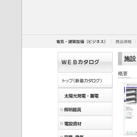
こ
こ
か
ら
本
文
で
す
電気・建築設備（ビジネス）
商品情報
。
施設・
概要