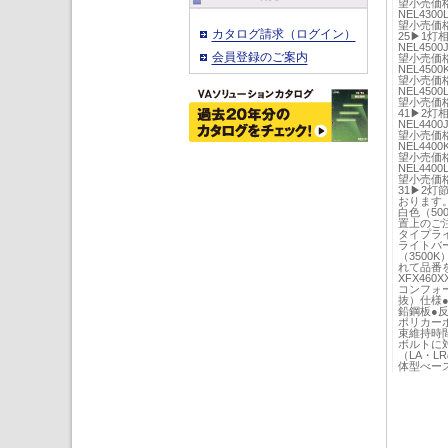
望小売価格4
NEL430
望小売価格3
カタログ請求（ログイン）
25▶1灯
NEL450
会員登録のご案内
望小売価格5
NEL450
望小売価格4
NEL450
望小売価格4
41▶2灯
NEL440
望小売価格5
NEL440
望小売価格4
NEL440
望小売価格4
31▶2灯
おります
白色（50
置上のご注
タイプラ
ライトバー
（3500
れて品番を
XFX46
コンフォー
抜）仕様●
鉛鋼板●
ポリカーボ
束維持時間
ボルトに
（LA・L
体型べー