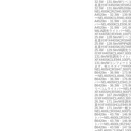
32.5W・131.6lm/Wリ
名直付XFX450SK□RS952,
32.5W・131.6lm/W52
NEL4500K□RZ940,90
A4520lm・32.3W・139.
ーNEL4500K□LR940,4
A4520lm・31.9W・141.
バーNEL4500K□LE936,
A4520lm・31.9W・141.6
WiLIA調光ライトバーNEL
XFX440SK□RX948,100円
25.6W・128.5lm/Wリ
名直付XFX440SK□RS948,
25.6W・128.5lm/WPi
名直付XFX440SK□RZ948,
25.4W・129.5lm/W調
付XFX440SK□LA947,60
131.6lm/W非調光ライト
XFX440SK□LE944,100
131.6lm/Wコンフ
ます。省エネタイプ690
NEL4605H□RS947,30
B6420lm・36.9W・173.
ーNEL4605H□LA946,7
B6420lm・36.3W・176.
バーNEL4605H□LE943,
B6420lm・36.3W・176.8
リベコムライトバーNEL45
XFX455SH□RS953,900円
26.9W・167.2lm/W調
付XFX455SH□LA953,300
26.3W・171.1lm/W非
直付XFX455SH□LE949,8
26.3W・171.1lm/W一
NEL4600L□RX942,60
B6420lm・43.7W・146.
トバーNEL4600L□RS94
B6420lm・43.7W・146.9
トバーNEL4600L□RZ94
B6420lm・43.5W・147.
ーNEL4600L□LR942,1