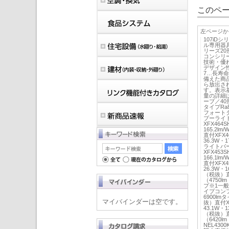
このペー
左ページか
107iD
ル専用器具
リーズ2
コンシリ
技術・優
デザイン
7…長寿
備えた商品
ら放出さ
す。表示基
量の詳細
ーブ／4
タイプR
フォートタ
プーライト
XFX464
165.2l
直付XFX4
36.3W・
ライトバー
XFX453
166.1l
直付XFX4
26.3W・
（税抜）直
（4750
プ※1一
イプコン
6900lm
マイバインダーは空です。
抜）直付XF
43.1W・
（税抜）直
（6420l
NEL430