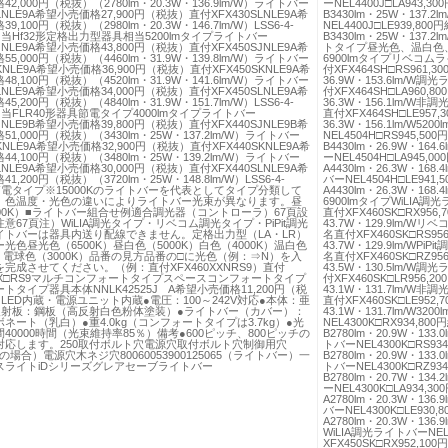
2,000円（税抜）（2780lm・20.3W・136.9lm/W）ライトバー
ーNEL4400J□LA943,3
0LNLE9A希望小売価格27,900円（税抜）直付XFX430SLNLE9A希
B3430lm・25W・137.2
9,100円（税抜）（2980lm・20.3W・146.7lm/W）LSS6-4-
NEL4400J□LE939,80
相当Hf32形定格出力型器具相当5200lmタイプライトバー
B3430lm・25W・137.2
0JNLE9A希望小売価格43,800円（税抜）直付XFX450SJNLE9A希
トタイプ昼光色、温白色
5,000円（税抜）（4460lm・31.9W・139.8lm/W）ライトバー
6900lmタイプリベコムライ
0KNLE9A希望小売価格36,900円（税抜）直付XFX450SKNLE9A希
付XFX464SH□RS961,300
8,100円（税抜）（4520lm・31.9W・141.6lm/W）ライトバー
36.9W・153.6lm/W調
0LNLE9A希望小売価格34,000円（税抜）直付XFX450SLNLE9A希
付XFX464SH□LA960,800
5,200円（税抜）（4840lm・31.9W・151.7lm/W）LSS6-4-
36.3W・156.1lm/W非
相当FLR40形器具節電タイプ4000lmタイプライトバー
直付XFX464SH□LE957,3
0JNLE9B希望小売価格39,800円（税抜）直付XFX440SJNLE9B希
36.3W・156.1lm/W
1,000円（税抜）（3430lm・25W・137.2lm/W）ライトバー
NEL4504H□RS945,50
0KNLE9A希望小売価格32,900円（税抜）直付XFX440SKNLE9A希
B4430lm・26.9W・164.
4,100円（税抜）（3480lm・25W・139.2lm/W）ライトバー
ーNEL4504H□LA945,0
0LNLE9A希望小売価格30,000円（税抜）直付XFX440SLNLE9A希
A4430lm・26.3W・168.
1,200円（税抜）（3720lm・25W・148.8lm/W）LSS6-4-
バーNEL4504H□LE941,
節電タイプ※15000Kのライトバーを代表としてタイプ分類して
A4430lm・26.3W・168.
。色温度・光色の違いによりライトバー光束が異なります。昼
6900lmタイプWiLIA調光
00K）■ライトバー組合せ例適合調光器（コントローラ）67頁設
直付XFX460SK□RX956,7
意67頁注）WiLIA調光タイプ・リベコム調光タイプ・PiPit調光
43.7W・129.9lm/Wリ
イトバーは器具内送り配線できません。定格出力型（LA・LR）
名直付XFX460SK□RS956,
光色昼光色（6500K）昼白色（5000K）白色（4000K）温白色
43.7W・129.9lm/WPi
K）電球色（3000K）品番の見方品番の□に光色（例：⇒N）を入
名直付XFX460SK□RZ956,
完成させてください。（例：直付XFX460XXNRS9）直付
43.5W・130.5lm/W調
0XX□RS9マルチコンフォートタイプスペースコンフォートタイプ
付XFX460SK□LR956,200
トタイプ器具本体NNLK42525J A希望小売価格11,200円（税
43.1W・131.7lm/W非
LED内蔵・電源ユニット内蔵●電圧：100～242V対応●本体：亜
直付XFX460SK□LE952,7
反射板：鋼板（高反射白色粉体塗装）●ライトバー（カバー）：
43.1W・131.7lm/W3
ネート（乳白）●重4.0kg（コンフォートタイプは3.7kg）●光
NEL4300K□RX934,80
40000時間（光束維持率85％）備考●600ピッチ、800ピッチの
B2780lm・20.9W・133.
対応します。250取付ボルト穴電源穴取付ボルト穴制御用穴
トバーNEL4300K□RS93
Rの場合）電源穴木ネジ穴80060053900125065（ライトバー）一
B2780lm・20.9W・133.0
スライトiDシリーズグレアセーブライトバー
トバーNEL4300K□RZ93
B2780lm・20.7W・134.
ーNEL4300K□LA934,3
A2780lm・20.3W・136.
バーNEL4300K□LE930,
A2780lm・20.3W・136.9
WiLIA調光ライトバーNEL
XFX450SK□RX952,100円