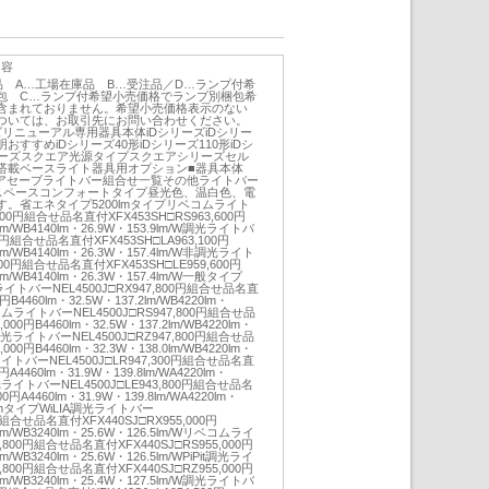
内容
品 A…工場在庫品 B…受注品／D…ランプ付希
包 C…ランプ付希望小売価格でランプ別梱包希
含まれておりません。希望小売価格表示のない
ついては、お取引先にお問い合わせください。
ズリニューアル専用器具本体iDシリーズiDシリー
すすめiDシリーズ40形iDシリーズ110形iDシ
リーズスクエア光源タイプスクエアシリーズセル
搭載ベースライト器具用オプション■器具本体
＋グレアセーブライトバー組合せ一覧その他ライトバー
頁スペースコンフォートタイプ昼光色、温白色、電
。省エネタイプ5200lmタイプリベコムライト
,400円組合せ品名直付XFX453SH□RS963,600円
4lm/WB4140lm・26.9W・153.9lm/W調光ライトバ
00円組合せ品名直付XFX453SH□LA963,100円
1lm/WB4140lm・26.3W・157.4lm/W非調光ライト
400円組合せ品名直付XFX453SH□LE959,600円
1lm/WB4140lm・26.3W・157.4lm/W一般タイプ
光ライトバーNEL4500J□RX947,800円組合せ品名直
円B4460lm・32.5W・137.2lm/WB4220lm・
ベコムライトバーNEL4500J□RS947,800円組合せ品
000円B4460lm・32.5W・137.2lm/WB4220lm・
Pit調光ライトバーNEL4500J□RZ947,800円組合せ品
000円B4460lm・32.3W・138.0lm/WB4220lm・
光ライトバーNEL4500J□LR947,300円組合せ品名直
円A4460lm・31.9W・139.8lm/WA4220lm・
調光ライトバーNEL4500J□LE943,800円組合せ品名
0円A4460lm・31.9W・139.8lm/WA4220lm・
000lmタイプWiLIA調光ライトバー
0円組合せ品名直付XFX440SJ□RX955,000円
9lm/WB3240lm・25.6W・126.5lm/Wリベコムライ
3,800円組合せ品名直付XFX440SJ□RS955,000円
lm/WB3240lm・25.6W・126.5lm/WPiPit調光ライ
3,800円組合せ品名直付XFX440SJ□RZ955,000円
0lm/WB3240lm・25.4W・127.5lm/W調光ライトバ