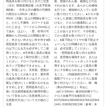
明器具を取り付けるときのご注意
面、壁面のわん曲、破損などのお
（注3）簡易湯沸設備（火災予防条
それがあります。あらかじめ補強
例8条）・天井上方の棚等の可燃性
を行うか、補強材の入っている所
の部分から60cm（東京）
に取り付けてください。●クロス張
40cm（大阪）以上の間隔を保つこ
りをした直後に照明器具を取り付
と。ただし不燃性 のフードを設
けると、クロスの接着剤によって
けたときは、フードから15cm以上
メッキ仕上面や塗装面が侵される
であれ ばよい。・壁、柱等の可
ことがありますので、十分乾燥し
燃物から15cm以上の間隔を保つこ
てから器具を取り付けてくださ
と。外さない外さない外す外す●防
い。●落下防止ワイヤや落下防止チ
雨型器具で水抜栓を設けているも
ェーンなどが同梱されている器具
のは下になる方を必ず外してご使
は、必ず設置してください。（注
用ください。●天井面と器具が接近
4）・照明器具を取り付ける部分
しすぎないよう取付位置にご注意
は、造営物を補強するか、または
ください。グローブが外せないた
木台、アウトレットボックスを使
めランプ交換ができません。ま
用するなどの方法により器具の重
た、対流により、天井面、壁面が
さに十分耐えられるように施設す
黒くなることがあります。屋外用
ること。（内線規程3205-3）・樹
の器具の取付木ネジはステンレス
脂製アウトレットボックスに直接
製など錆びにくい材質のものをお
取り付けないでください。樹 種
すすめします。照明器具の正しい
（厚み20mm以上）木ねじ
使い方法規関連器具の耐用年限に
（φ3.1×16mm）板目松杉檜ラワン
ついて安全上のご注意使用上のご
クロス合板平行合板柾目小口
注意取付方法についてその他のご
637539441490490343784102944
注意
1441−539392392196〔参考〕木