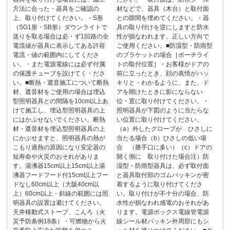
方法に合った・器具をご確認の
材などで、器具（木台）と取付面
上、取り付けてください。・S形
との隙間を埋めてください。・器
（SG1形・SB形）ダウンライトで
具の取り付けを逆にしますと防水
送りを取る場合は必・ず1回路の全
性が損なわれます。正しい方向で
電流値が器具に表示してある許容
ご使用ください。■防湿型・防雨型
電流・値の範囲内にしてくださ
のブラケットの場合［ポーチライ
い。・また電源電線には必ず付属
トの取付位置］・お客様がドアの
の保護チューブを設けてく・ださ
前に立ったとき、顔の表情がハッ
い。■断熱・遮音施工について断熱
キリと・わかるように、また、ド
材、遮音材をご使用の場合は埋込
アを開けたときに影にならない
型照明器具との間隔を10cm以上あ
位・置に取り付けてください。・
けて施工し、埋込型照明器具の上
照明器具が下図のように当たらな
にはかぶせないでください。断熱
い位置に取り付けてください。
材・遮音材を埋込型照明器具の上
（a）外したグローブが ひさしに
にかぶせますと、照明器具の熱が
当たる場合（b）ひさしの低い場
こもり過熱の原因になり安定器の
合 （勝手口に多い）（c）ドアの
短寿命や火災のおそれがありま
開く側に 取り付けた場合注）防
す。湯沸器15cm以上15cm以上湯
湿型・防雨型器具は、必ず取付面
沸器フードフード付15cm以上フー
と器具取付部のゴムパッキンが密
ドなし60cm以上（大阪40cm以
着するように取り付けてくださ
上）60cm以上・斜線の範囲には照
い。取り付けが不十分の場合、防
明器具の設置は避けてください。
水性が損なわれ感電のおそれがあ
天井移動式ストーブ、こんろ（火
ります。電源ボックス電線管電源
災予防条例18条）・可燃物から火
線シール材パッキン外周部にもシ