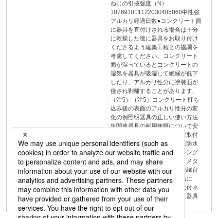
ねじの引抜強度（N）
107891011122030405060中性強
アルカリ経過日数●コンクリート面
に器具を直付けされる場合は十分
に乾燥した後に器具をお取り付け
くださるよう建築工程との協調を
考慮してください。コンクリート
面が湿っているとコンクリートの
湿気を器具が吸湿して絶縁が低下
したり、アルカリ性分に塗装面が
侵され剥離することがあります。
（注5）（注5）コンクリート打ち
込み後の表面のアルカリ性分の変
化の例照明器具の正しい使い方法
規関連器具の耐用年限について安
全上のご注意使用上のご注意取付
方法についてその他のご注意防水
シートメタルラス絶縁ブッシング
モルタルモルタル防水シートメタ
ルラス器具取付ネジ木台・絶縁台
照明器具照明器具※当社商品に
は、本体または付属の器具取付ネ
ジに絶縁ブッシングを備えた器具
もあります。