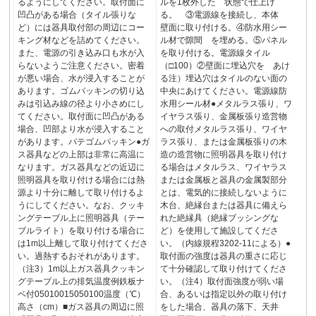
るようにしてください。取付面に
ルを1枚外した 状態で仕上げ
凹凸がある場合（タイル張りな
る。 ③電源線を接続し、本体
ど）には器具取付部の周辺にコー
壁面に取り付ける。④防水用シー
キング材などを詰めてください。
ル材で隙間 を埋める。⑤パネル
また、電源の引き込み口も水が入
を取り付ける。電源線タイル
らないようご注意ください。密着
（□100）②壁面に埋込穴を あけ
が悪い場合、水が浸入することが
る注）埋込穴はタイルのない面の
あります。ゴムパッキンの切り込
中央にあけてください。電源線防
みは引込み線の径より小さめにし
水用シール材●メタルラス張り、ワ
てください。取付面に凹凸がある
イヤラス張り、金属板張り造営物
場合、凹部より水が浸入すること
への取付メタルラス張り、ワイヤ
があります。パテゴムパッキン●ガ
ラス張り、または金属板張りの木
ス器具などの上部は非常に高温に
造の造営物に照明器具を取り付け
なります。ガス器具などの近辺に
る場合はメタルラス、ワイヤラス
照明器具を取り付ける場合には熱
または金属板と器具の金属製部分
源より十分に離して取り付けるよ
とは、電気的に接続しないように
うにしてください。なお、クッキ
木台、絶縁台または器具に備えら
ングテーブル上に照明器具（テー
れた絶縁具（絶縁ブッシングな
ブルライト）を取り付ける場合に
ど）を使用して施設してくださ
は1m以上離して取り付けてくださ
い。（内線規程3202-11による）●
い。過熱するおそれがあります。
取付面の強度は器具の重さに応じ
（注3）1m以上ガス器具クッキン
て十分確認して取り付けてくださ
グテーブル上の排気温度例鉄板ナ
い。（注4）取付面強度が弱い場
ベ付05010015050100温度（℃）
合、あるいは指定以外の取り付け
高さ（cm）■ガス器具の周辺に照
をした場合、器具の落下、天井