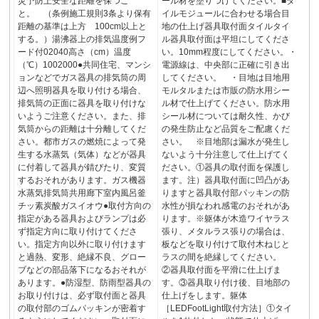
災予防上安全な距離を保つこ
ール材を塗りつけてください。■タ
と。 （条例施工規則3条より保有
イルモジュールに合わせる場合目
距離の基準は上方 100cm以上と
地の仕上げ器具取付面タイルタイ
する。）湯沸器上の排気温度例フ
ル器具取付面は平坦にしてくださ
ード付02040高さ（cm）温度
い。10mm程度にしてください。・
（℃）1002000●共同住宅、マンシ
電源線は、中央部に正確に引き出
ョンなどでガス器具の排気筒の周
してください。 ・目地は目地用
辺へ照明器具を取り付ける場合、
モルタルまたは市販の防水用シー
排気筒の正面に器具を取り付けな
ル材で仕上げてください。防水用
いようご注意ください。また、排
シール材については耐久性、かび
気筒からの距離は十分離してくだ
の発生防止など品質をご配慮くだ
さい。都市ガスの燃焼によって発
さい。 ※目地部は漏水が発生し
生する水蒸気（気体）などが器具
ないよう十分注意して仕上げてく
に付着して器具が錆びたり、変質
ださい。①器具の取付面を保護し
するおそれがあります。ガス機器
ます。注）器具取付面に凹凸があ
水蒸気排気筒共用廊下室内風呂釜
りますと器具取付部パッキンの防
チッ素炭酸ガスイオウ●取付方向の
水性が損なわれ感電のおそれがあ
指定がある器具およびランプは必
ります。※躯体が木造ワイヤラス
ず指定方向に取り付けてくださ
張り、メタルラス張りの場合は、
い。指定方向以外に取り付けます
板などを取り付けて取付木ねじと
と過熱、変形、絶縁不良、グロー
ラスの間を絶縁してください。
ブなどの部品落下になるおそれが
②器具取付面を平滑に仕上げま
あります。●防湿型、防雨型器具の
す。③器具取り付け後、目地部の
お取り付けは、必ず取付面と器具
仕上げをします。躯体
の取付部のゴムパッキンが密着す
［LEDFootLight取付方法］①タイ