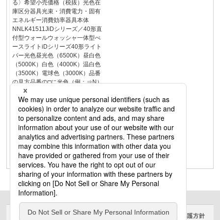
る〉希望小売価格（税抜）光色在
庫区分器具光束・消費電力・固有
エネルギー消費効率器具本体
NNLK41511JiDシリーズ／40形直
付型ウォールウォッシャ一体型べ
ースライトiDシリーズ40形ライト
バー光色昼光色（6500K）昼白色
（5000K）白色（4000K）温白色
（3500K）電球色（3000K）品番
の見方品番の□に光色（例：⇒N）
を入れて品番を完成させてくださ
い。（例：直付XFX460XXNRS9）
直付XFX460XX□RS9■組合せ一覧
組合せ品名【器具本体
NNLK41511J＋ライトバー】適合
調光器（コントローラ）67頁設置
上のご注意67頁DALI-2対応商品に
ついて418頁定格出力型（LA・
LR）（ライトバー）ライトバー
サイトのご利用にあたって
クッキーポリシー
個人情報保護方針