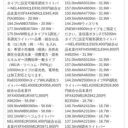
タイプに設定可能非調光ライトバ
151.0lm/WA5010lm・31.9W・
ーNEL4400H□LE930,000円組合せ
157.0lm/WA4800lm・31.9W・
品名直付XFX440WH□LE945,400
150.4lm/WA4770lm・31.9W・
円A3850lm・20.9W・
149.5lm/WA4600lm・31.9W・
184.2lm/WB3700lm・20.9W・
144.2lm/Wウィズリモ
177.0lm/WB3670lm・20.9W・
2NEW※6900lmタイプをご指定く
175.5lm/W明るさタイプ※1調光／
ださい。送信器ボタン2で5200lm
非調光ライトバー品番・組合せ品
タイプに設定可能非調光ライトバ
名〈□に光色（例：⇒N）を入れ
ーNEL4500E□LE929,400円組合せ
る〉希望小売価格（税抜）光色在
品名直付XFX450WE□LE944,800円
庫区分器具光束・消費電力・固有
A4820lm・31.9W・
エネルギー消費効率一般タイプ
151.0lm/WA5010lm・31.9W・
（WiLIA・リベコム・PiPitは）
157.0lm/WA4800lm・31.9W・
10000lmタイプの昼光色、電球色
150.4lm/WA4770lm・31.9W・
は加工対応となります。
149.5lm/WA4600lm・31.9W・
Ra8310000lmタイプWiLIA調光ラ
144.2lm/W2500lmタイプPiPit調光
イトバーNEL4000E□RX956,400円
ライトバーNEL4200E□RZ926,800
組合せ品名直付
円組合せ品名直付
XFX400WE□RX971,800円
XFX420WE□RZ942,200円
A9620lm・56.6W・
B2350lm・16.7W・
169.9lm/WB9390lm・56.6W・
140.7lm/WA2410lm・16.7W・
165.9lm/WB9180lm・56.6W・
144.3lm/WA2310lm・16.7W・
162.1lm/Wリベコムライトバー
138.3lm/WA2290lm・16.7W・
NEL4000E□RS956,400円組合せ品
137.1lm/WA2210lm・16.7W・
名直付XFX400WE□RS971,800円
132.3lm/W調光ライトバー