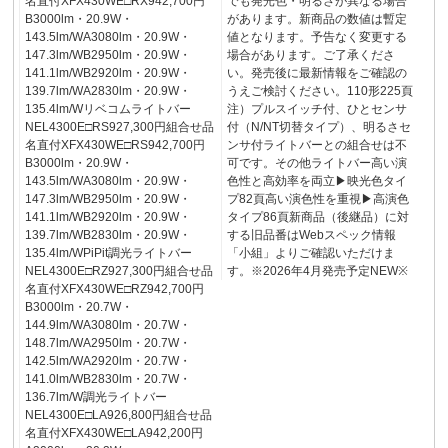
名直付XFX430WE□RX942,700円
でも発光色・明るさが異なる場合
B3000lm・20.9W・
があります。新商品の数値は暫定
143.5lm/WA3080lm・20.9W・
値となります。予告なく変更する
147.3lm/WB2950lm・20.9W・
場合があります。ご了承くださ
141.1lm/WB2920lm・20.9W・
い。発売後に最新情報をご確認の
139.7lm/WA2830lm・20.9W・
うえご検討ください。110形225頁
135.4lm/Wリベコムライトバー
注）プルスイッチ付、ひとセンサ
NEL4300E□RS927,300円組合せ品
付（N/NT切替タイプ）、明るさセ
名直付XFX430WE□RS942,700円
ンサ付ライトバーとの組合せは不
B3000lm・20.9W・
可です。その他ライトバー高い演
143.5lm/WA3080lm・20.9W・
色性と高効率を両立▶映光色タイ
147.3lm/WB2950lm・20.9W・
プ82頁高い演色性を重視▶高演色
141.1lm/WB2920lm・20.9W・
タイプ86頁新商品（後継品）に対
139.7lm/WB2830lm・20.9W・
する旧品番はWebスペック情報
135.4lm/WPiPit調光ライトバー
「小組」よりご確認いただけま
NEL4300E□RZ927,300円組合せ品
す。※2026年4月発売予定NEW※
名直付XFX430WE□RZ942,700円
B3000lm・20.7W・
144.9lm/WA3080lm・20.7W・
148.7lm/WA2950lm・20.7W・
142.5lm/WA2920lm・20.7W・
141.0lm/WB2830lm・20.7W・
136.7lm/W調光ライトバー
NEL4300E□LA926,800円組合せ品
名直付XFX430WE□LA942,200円