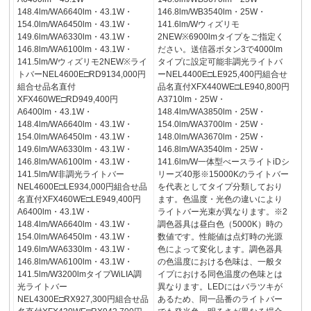
148.4lm/WA6640lm・43.1W・
146.8lm/WB3540lm・25W・
154.0lm/WA6450lm・43.1W・
141.6lm/Wウィズリモ
149.6lm/WA6330lm・43.1W・
2NEW※6900lmタイプをご指定く
146.8lm/WA6100lm・43.1W・
ださい。送信器ボタン3で4000lm
141.5lm/Wウィズリモ2NEW※ライ
タイプに設定可能非調光ライトバ
トバーNEL4600E□RD9134,000円
ーNEL4400E□LE925,400円組合せ
組合せ品名直付
品名直付XFX440WE□LE940,800円
XFX460WE□RD949,400円
A3710lm・25W・
A6400lm・43.1W・
148.4lm/WA3850lm・25W・
148.4lm/WA6640lm・43.1W・
154.0lm/WA3700lm・25W・
154.0lm/WA6450lm・43.1W・
148.0lm/WA3670lm・25W・
149.6lm/WA6330lm・43.1W・
146.8lm/WA3540lm・25W・
146.8lm/WA6100lm・43.1W・
141.6lm/W一体型べースライトiDシ
141.5lm/W非調光ライトバー
リーズ40形※15000Kのライトバー
NEL4600E□LE934,000円組合せ品
を代表としてタイプ分類しており
名直付XFX460WE□LE949,400円
ます。色温度・光色の違いにより
A6400lm・43.1W・
ライトバー光束が異なります。※2
148.4lm/WA6640lm・43.1W・
調色器具は昼白色（5000K）時の
154.0lm/WA6450lm・43.1W・
数値です。性能値は点灯時の光源
149.6lm/WA6330lm・43.1W・
色によって変化します。調色器具
146.8lm/WA6100lm・43.1W・
の色温度における色味は、一般タ
141.5lm/W3200lmタイプWiLIA調
イプにおける同色温度の色味とは
光ライトバー
異なります。LEDにはバラツキが
NEL4300E□RX927,300円組合せ品
あるため、同一品番のライトバー