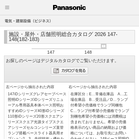
電気・建築設備（ビジネス）
施設・屋外・店舗照明総合カタログ 2026 147-
148(182-183)
147
148
お探しのページはデジタルカタログでご覧いただけます。
左ページから抽出された内容
右ページから抽出された内容
147iDシリーズグレアセーブベース
在庫区分：E…常備在庫品 A…工
照明iDシリーズiDシリーズリニュ
場在庫品 B…受注品／D…ランプ
ーアル専用器具本体ベース照明お
付希望小売価格でランプ同梱包
すすめiDシリーズ40形iDシリーズ
C…ランプ付希望小売価格でランプ
110形iDシリーズ20形スクエアシ
別梱包希望小売価格には消費税は
リーズスクエア光源タイプスクエ
含まれておりません。希望小売価
アシリーズセルコンシリーズ直管
格表示のない商品の納期および価
ランプ搭載ベースライト器具用オ
格については、お取引先にお問い
プション2 3…先端技術・優れた
合わせください。148ベース照明iD