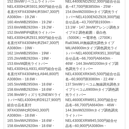
152.0lm/Wリベコムライトバー
NEL4400ENDZ932,300円組合せ品
NEL4300H□RS931,900円組合せ品
名─47,700円B3850lm・25W・
名直付XFX430WH□RS947,300円
154.0lm/W2000lmタイプ調光ライ
A3080lm・19.2W・
トバーNEL4100ENDZ928,300円組
160.4lm/WB2950lm・19.2W・
合せ品名─43,700円B1930lm・
153.6lm/WB2920lm・19.2W・
13.1W・147.3lm/Wアレンジ調色タ
152.0lm/WPiPit調光ライトバー
イプ※2 調色範囲：昼白色
NEL4300H□RZ931,900円組合せ品
（5000K）〜電球色（2700K）
名直付XFX430WH□RZ947,300円
Ra83WiLIA無線調光調色タイプ
A3080lm・19W・
WiLIA6900lmタイプ調色調光ライ
162.1lm/WB2950lm・19W・
トバーNEL4600EXRK951,300円組
155.2lm/WB2920lm・19W・
合せ品名─66,700円A6640lm・
153.6lm/W調光ライトバー
46W・144.3lm/W3200lmタイプ調
NEL4300H□LA931,400円組合せ品
色調光ライトバー
名直付XFX430WH□LA946,800円
NEL4300EXRK945,500円組合せ品
A3080lm・18.6W・
名─60,900円B3080lm・22.4W・
165.5lm/WB2950lm・18.6W・
137.5lm/Wリベコム無線調光調色タ
158.6lm/WB2920lm・18.6W・
イプリベコム6900lmタイプ調色調
156.9lm/Wウィズリモ2NEW※ライ
光ライトバー
トバーNEL4300H□RD9127,900円
NEL4600EXRM951,300円組合せ
組合せ品名直付
品名─66,700円A6640lm・46W・
XFX430WH□RD943,300円
144.3lm/W3200lmタイプ調色調光
A3080lm・18.6W・
ライトバー
165.5lm/WA2950lm・18.6W・
NEL4300EXRM945,500円組合せ
158.6lm/WA2920lm・18.6W・
品名─60,900円A3080lm・