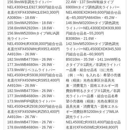
156.9lm/W非調光ライトバー
22.4W・137.5lm/W有線タイプ
NEL4300H□LE927,900円組合せ品
6900lmタイプ調色調光ライトバー
名直付XFX430WH□LE943,300円
NEL4600EXDK949,600円組合せ品
A3080lm・18.6W・
名─65,000円A6640lm・45.2W・
165.5lm/WA2950lm・18.6W・
146.9lm/W3200lmタイプ調色調光
158.6lm/WA2920lm・18.6W・
ライトバーNEL4300EXDK939,800
156.9lm/W5200lmタイプWiLIA調
円組合せ品名─55,200円
光ライトバー
B3080lm・21.6W・
NEL4500H□RX938,000円組合せ品
142.5lm/W5200lmタイプ調色調光
名直付XFX450WH□RX953,400円
ライトバーNEL4500EXDK945,500
A4910lm・26.9W・
円組合せ品名─60,900円
182.5lm/WB4770lm・26.9W・
B5010lm・35.5W・141.1lm/W明る
177.3lm/WB4680lm・26.9W・
さタイプ※1調光／非調光ライトバ
173.9lm/Wリベコムライトバー
ー品番・組合せ品名〈□に光色
NEL4500H□RS938,000円組合せ品
（例：⇒N）を入れる〉希望小売価
名直付XFX450WH□RS953,400円
格（税抜）光色在庫区分器具光
A4910lm・26.9W・
束・消費電力・固有エネルギー消
182.5lm/WB4770lm・26.9W・
費効率明るさタイプ※1調光／非調
177.3lm/WB4680lm・26.9W・
光ライトバー品番・組合せ品名希
173.9lm/WPiPit調光ライトバー
望小売価格（税抜）光色在庫区分
NEL4500H□RZ938,000円組合せ品
器具光束・消費電力・固有エネル
名直付XFX450WH□RZ953,400円
ギー消費効率5200lmタイプWiLIA
A4910lm・26.7W・
調光ライトバー
183.8lm/WB4770lm・26.7W・
NEL4500E□RX933,400円組合せ品
178.6lm/WB4680lm・26.7W・
名直付XFX450WE□RX948,800円