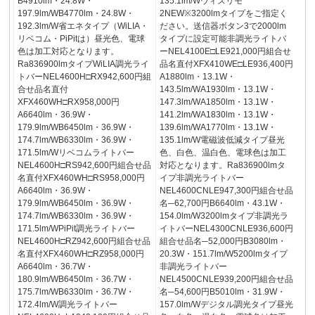
B4910lm・24.8W・
135.1lm/Wウィズリモ
197.9lm/WB4770lm・24.8W・
2NEW※3200lmタイプをご指定く
192.3lm/W省エネタイプ（WiLIA・
ださい。送信器ボタン3で2000lm
リベコム・PiPitは）昼光色、電球
タイプに設定可能非調光ライトバ
色は加工対応となります。
ーNEL4100E□LE921,000円組合せ
Ra836900lmタイプWiLIA調光ライ
品名直付XFX410WE□LE936,400円
トバーNEL4600H□RX942,600円組
A1880lm・13.1W・
合せ品名直付
143.5lm/WA1930lm・13.1W・
XFX460WH□RX958,000円
147.3lm/WA1850lm・13.1W・
A6640lm・36.9W・
141.2lm/WA1830lm・13.1W・
179.9lm/WB6450lm・36.9W・
139.6lm/WA1770lm・13.1W・
174.7lm/WB6330lm・36.9W・
135.1lm/W電磁波低減タイプ昼光
171.5lm/Wリベコムライトバー
色、白色、温白色、電球色は加工
NEL4600H□RS942,600円組合せ品
対応となります。Ra836900lmタ
名直付XFX460WH□RS958,000円
イプ非調光ライトバー
A6640lm・36.9W・
NEL4600CNLE947,300円組合せ品
179.9lm/WB6450lm・36.9W・
名─62,700円B6640lm・43.1W・
174.7lm/WB6330lm・36.9W・
154.0lm/W3200lmタイプ非調光ラ
171.5lm/WPiPit調光ライトバー
イトバーNEL4300CNLE936,600円
NEL4600H□RZ942,600円組合せ品
組合せ品名─52,000円B3080lm・
名直付XFX460WH□RZ958,000円
20.3W・151.7lm/W5200lmタイプ
A6640lm・36.7W・
非調光ライトバー
180.9lm/WB6450lm・36.7W・
NEL4500CNLE939,200円組合せ品
175.7lm/WB6330lm・36.7W・
名─54,600円B5010lm・31.9W・
172.4lm/W調光ライトバー
157.0lm/Wデジタル調光タイプ昼光