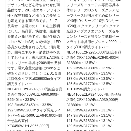
デザイン性などを持ち合わせた商
シリーズリニューアル専用器具本
品群です。28…省エネ・デザイン
体iDシリーズiDシリーズグレアセ
性・配光制御など様々なご要望に
ーブベース照明おすすめiDシリー
お応えできる商品群です。2 7…
ズ40形iDシリーズ110形iDシリー
長寿命・省電力のＬＥＤを主照明
ズ20形スクエアシリーズスクエア
にした、高品質、快適性、先進性
光源タイプスクエアシリーズセル
を備えた商品群です。商品仕様の
コンシリーズ直管ランプ搭載ベー
（lm・W・lm/W）の数値は、LED
スライト器具用オプション2000lm
器具から放出される光束、消費電
タイプPiPit調光ライトバー
力、固有エネルギー消費効率を表
NEL4100E□RZ925,000円組合せ品
しております。表示基準▲A29頁ボ
名直付XFX410WE□RZ940,400円
ルトフリーの器具は200V時の数値
B1880lm・13.5W・
です。電気容量の詳細はWebをご
139.2lm/WA1930lm・13.5W・
確認ください。詳しくは▲D1頁環
142.9lm/WB1850lm・13.5W・
境特化タイプ Ra836900lmタイプ
137.0lm/WB1830lm・13.5W・
調光ライトバー
135.5lm/WB1770lm・13.5W・
NEL4600U□LA945,500円組合せ品
131.1lm/W調光ライトバー
名直付XFX460WU□LA960,900円
NEL4100E□LA924,500円組合せ品
B6640lm・33.5W・
名直付XFX410WE□LA939,900円
198.2lm/WB6450lm・33.5W・
B1880lm・13.1W・
192.5lm/W5200lmタイプ調光ライ
143.5lm/WA1930lm・13.1W・
トバーNEL4500U□LA940,900円組
147.3lm/WB1850lm・13.1W・
合せ品名直付
141.2lm/WB1830lm・13.1W・
XFX450WU□LA956,300円
139.6lm/WB1770lm・13.1W・