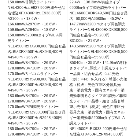
158.0lm/W非調光ライトバー
22.4W・138.3lm/W有線タイプ
NEL4300H□LE927,900円組合せ品
6900lmタイプ調色調光ライトバー
名埋込XFX430PH□LE938,300円
NEL4600EXDK949,600円組合せ品
A3100lm・18.6W・
名─60,000円A6680lm・45.2W・
166.6lm/WA2970lm・18.6W・
147.7lm/W3200lmタイプ調色調光
159.6lm/WA2940lm・18.6W・
ライトバーNEL4300EXDK939,800
158.0lm/W5200lmタイプWiLIA調
円組合せ品名─50,200円
光ライトバー
B3100lm・21.6W・
NEL4500H□RX938,000円組合せ品
143.5lm/W5200lmタイプ調色調光
名埋込XFX450PH□RX948,400円
ライトバーNEL4500EXDK945,500
A4940lm・26.9W・
円組合せ品名─55,900円
183.6lm/WB4790lm・26.9W・
B5040lm・35.5W・141.9lm/W明る
178.0lm/WB4710lm・26.9W・
さタイプ※1調光／非調光ライトバ
175.0lm/Wリベコムライトバー
ー品番・組合せ品名〈□に光色
NEL4500H□RS938,000円組合せ品
（例：⇒N）を入れる〉希望小売価
名埋込XFX450PH□RS948,400円
格（税抜）光色在庫区分器具光
A4940lm・26.9W・
束・消費電力・固有エネルギー消
183.6lm/WB4790lm・26.9W・
費効率明るさタイプ※1調光／非調
178.0lm/WB4710lm・26.9W・
光ライトバー品番・組合せ品名希
175.0lm/WPiPit調光ライトバー
望小売価格（税抜）光色在庫区分
NEL4500H□RZ938,000円組合せ品
器具光束・消費電力・固有エネル
名埋込XFX450PH□RZ948,400円
ギー消費効率5200lmタイプWiLIA
A4940lm・26.7W・
調光ライトバー
185.0lm/WB4790lm・26.7W・
NEL4500E□RX933,400円組合せ品
179.4lm/WB4710lm・26.7W・
名埋込XFX450PE□RX943,800円