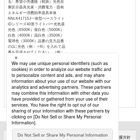
る〉希望小売価格（税抜）光色在
庫区分器具光束・消費電力・固有
エネルギー消費効率器具本体
NNLK41715J一体型べースライト
iDシリーズ40形ライトバー光色昼
光色（6500K）昼白色（5000K）
白色（4000K）温白色（3500K）
電球色（3000K）品番の見方品番
の□に光色（例：⇒N）を入れて品
番を完成させてください。（例：
直付XFX460XXNRS9）直付
XFX460XX□RS9■組合せ一覧組合
せ品名【器具本体NNLK41715J＋
ライトバー】ライトバーiDシリー
ズ／40形埋込型下面開放型W150適
合調光器（コントローラ）67頁設
置上のご注意67頁DALI-2対応商品
について418頁定格出力型（LA・
LR）（ライトバー）
サイトのご利用にあたって
クッキーポリシー
個人情報保護方針