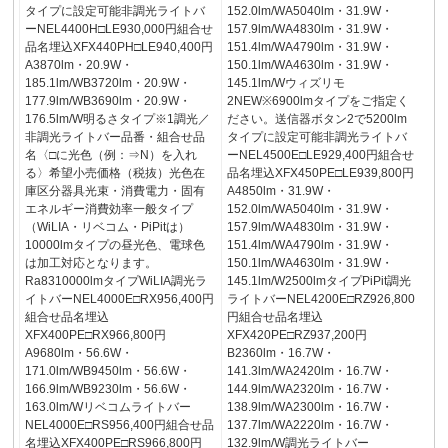
タイプに設定可能非調光ライトバ
152.0lm/WA5040lm・31.9W・
ーNEL4400H□LE930,000円組合せ
157.9lm/WA4830lm・31.9W・
品名埋込XFX440PH□LE940,400円
151.4lm/WA4790lm・31.9W・
A3870lm・20.9W・
150.1lm/WA4630lm・31.9W・
185.1lm/WB3720lm・20.9W・
145.1lm/Wウィズリモ
177.9lm/WB3690lm・20.9W・
2NEW※6900lmタイプをご指定く
176.5lm/W明るさタイプ※1調光／
ださい。送信器ボタン2で5200lm
非調光ライトバー品番・組合せ品
タイプに設定可能非調光ライトバ
名〈□に光色（例：⇒N）を入れ
ーNEL4500E□LE929,400円組合せ
る〉希望小売価格（税抜）光色在
品名埋込XFX450PE□LE939,800円
庫区分器具光束・消費電力・固有
A4850lm・31.9W・
エネルギー消費効率一般タイプ
152.0lm/WA5040lm・31.9W・
（WiLIA・リベコム・PiPitは）
157.9lm/WA4830lm・31.9W・
10000lmタイプの昼光色、電球色
151.4lm/WA4790lm・31.9W・
は加工対応となります。
150.1lm/WA4630lm・31.9W・
Ra8310000lmタイプWiLIA調光ラ
145.1lm/W2500lmタイプPiPit調光
イトバーNEL4000E□RX956,400円
ライトバーNEL4200E□RZ926,800
組合せ品名埋込
円組合せ品名埋込
XFX400PE□RX966,800円
XFX420PE□RZ937,200円
A9680lm・56.6W・
B2360lm・16.7W・
171.0lm/WB9450lm・56.6W・
141.3lm/WA2420lm・16.7W・
166.9lm/WB9230lm・56.6W・
144.9lm/WA2320lm・16.7W・
163.0lm/Wリベコムライトバー
138.9lm/WA2300lm・16.7W・
NEL4000E□RS956,400円組合せ品
137.7lm/WA2220lm・16.7W・
名埋込XFX400PE□RS966,800円
132.9lm/W調光ライトバー