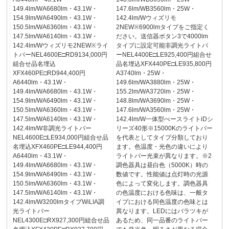
149.4lm/WA6680lm・43.1W・
147.6lm/WB3560lm・25W・
154.9lm/WA6490lm・43.1W・
142.4lm/Wウィズリモ
150.5lm/WA6360lm・43.1W・
2NEW※6900lmタイプをご指定く
147.5lm/WA6140lm・43.1W・
ださい。送信器ボタン3で4000lm
142.4lm/Wウィズリモ2NEW※ライ
タイプに設定可能非調光ライトバ
トバーNEL4600E□RD9134,000円
ーNEL4400E□LE925,400円組合せ
組合せ品名埋込
品名埋込XFX440PE□LE935,800円
XFX460PE□RD944,400円
A3740lm・25W・
A6440lm・43.1W・
149.6lm/WA3880lm・25W・
149.4lm/WA6680lm・43.1W・
155.2lm/WA3720lm・25W・
154.9lm/WA6490lm・43.1W・
148.8lm/WA3690lm・25W・
150.5lm/WA6360lm・43.1W・
147.6lm/WA3560lm・25W・
147.5lm/WA6140lm・43.1W・
142.4lm/W一体型べースライトiDシ
142.4lm/W非調光ライトバー
リーズ40形※15000Kのライトバー
NEL4600E□LE934,000円組合せ品
を代表としてタイプ分類しており
名埋込XFX460PE□LE944,400円
ます。色温度・光色の違いにより
A6440lm・43.1W・
ライトバー光束が異なります。※2
149.4lm/WA6680lm・43.1W・
調色器具は昼白色（5000K）時の
154.9lm/WA6490lm・43.1W・
数値です。性能値は点灯時の光源
150.5lm/WA6360lm・43.1W・
色によって変化します。調色器具
147.5lm/WA6140lm・43.1W・
の色温度における色味は、一般タ
142.4lm/W3200lmタイプWiLIA調
イプにおける同色温度の色味とは
光ライトバー
異なります。LEDにはバラツキが
NEL4300E□RX927,300円組合せ品
あるため、同一品番のライトバー