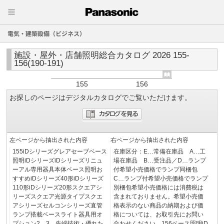
電気・建築設備（ビジネス）
施設・屋外・店舗照明総合カタログ 2026 155-
156(190-191)
155
156
お探しのページはデジタルカタログでご覧いただけます。
左ページから抽出された内容
右ページから抽出された内容
155iDシリーズグレアセーブベース
在庫区分：E…常備在庫品 A…工
照明iDシリーズiDシリーズリニュ
場在庫品 B…受注品／D…ランプ
ーアル専用器具本体ベース照明お
付希望小売価格でランプ同梱包
すすめiDシリーズ40形iDシリーズ
C…ランプ付希望小売価格でランプ
110形iDシリーズ20形スクエアシ
別梱包希望小売価格には消費税は
リーズスクエア光源タイプスクエ
含まれておりません。希望小売価
アシリーズセルコンシリーズ直管
格表示のない商品の納期および価
ランプ搭載ベースライト器具用オ
格については、お取引先にお問い
プション2 3…先端技術・優れた
合わせください。156ベース照明iD