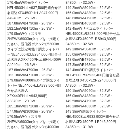
176.4lm/W調光ライトバー
B4850lm・32.5W・
NEL4500H□LA937,500円組合せ品
149.2lm/WA5040lm・32.5W・
名埋込XFX450PH□LA947,900円
155.0lm/WA4830lm・32.5W・
A4940lm・26.3W・
148.6lm/WA4790lm・32.5W・
187.8lm/WB4790lm・26.3W・
147.3lm/WB4630lm・32.5W・
182.1lm/WB4710lm・26.3W・
142.4lm/Wリベコムライトバー
179.0lm/Wウィズリモ
NEL4500E□RS933,400円組合せ品
2NEW※6900lmタイプをご指定く
名埋込XFX450PE□RS943,800円
ださい。送信器ボタン2で5200lm
B4850lm・32.5W・
タイプに設定可能非調光ライトバ
149.2lm/WA5040lm・32.5W・
ーNEL4500H□LE934,000円組合せ
155.0lm/WA4830lm・32.5W・
品名埋込XFX450PH□LE944,400円
148.6lm/WB4790lm・32.5W・
A4940lm・26.3W・
147.3lm/WB4630lm・32.5W・
187.8lm/WA4790lm・26.3W・
142.4lm/WPiPit調光ライトバー
182.1lm/WA4710lm・26.3W・
NEL4500E□RZ933,400円組合せ品
179.0lm/W4000lmタイプ調光ライ
名埋込XFX450PE□RZ943,800円
トバーNEL4400H□LA933,500円組
A4850lm・32.3W・
合せ品名埋込
150.1lm/WA5040lm・32.3W・
XFX440PH□LA943,900円
156.0lm/WA4830lm・32.3W・
A3870lm・20.9W・
149.5lm/WA4790lm・32.3W・
185.1lm/WB3720lm・20.9W・
148.2lm/WA4630lm・32.3W・
177.9lm/WB3690lm・20.9W・
143.3lm/W調光ライトバー
176.5lm/Wウィズリモ
NEL4500E□LR932,900円組合せ品
2NEW※6900lmタイプをご指定く
名埋込XFX450PE□LR943,300円
ださい。送信器ボタン3で4000lm
A4850lm・31.9W・