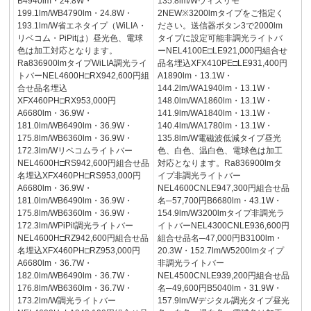
B4940lm・24.8W・
135.8lm/Wウィズリモ
199.1lm/WB4790lm・24.8W・
2NEW※3200lmタイプをご指定く
193.1lm/W省エネタイプ（WiLIA・
ださい。送信器ボタン3で2000lm
リベコム・PiPitは）昼光色、電球
タイプに設定可能非調光ライトバ
色は加工対応となります。
ーNEL4100E□LE921,000円組合せ
Ra836900lmタイプWiLIA調光ライ
品名埋込XFX410PE□LE931,400円
トバーNEL4600H□RX942,600円組
A1890lm・13.1W・
合せ品名埋込
144.2lm/WA1940lm・13.1W・
XFX460PH□RX953,000円
148.0lm/WA1860lm・13.1W・
A6680lm・36.9W・
141.9lm/WA1840lm・13.1W・
181.0lm/WB6490lm・36.9W・
140.4lm/WA1780lm・13.1W・
175.8lm/WB6360lm・36.9W・
135.8lm/W電磁波低減タイプ昼光
172.3lm/Wリベコムライトバー
色、白色、温白色、電球色は加工
NEL4600H□RS942,600円組合せ品
対応となります。Ra836900lmタ
名埋込XFX460PH□RS953,000円
イプ非調光ライトバー
A6680lm・36.9W・
NEL4600CNLE947,300円組合せ品
181.0lm/WB6490lm・36.9W・
名─57,700円B6680lm・43.1W・
175.8lm/WB6360lm・36.9W・
154.9lm/W3200lmタイプ非調光ラ
172.3lm/WPiPit調光ライトバー
イトバーNEL4300CNLE936,600円
NEL4600H□RZ942,600円組合せ品
組合せ品名─47,000円B3100lm・
名埋込XFX460PH□RZ953,000円
20.3W・152.7lm/W5200lmタイプ
A6680lm・36.7W・
非調光ライトバー
182.0lm/WB6490lm・36.7W・
NEL4500CNLE939,200円組合せ品
176.8lm/WB6360lm・36.7W・
名─49,600円B5040lm・31.9W・
173.2lm/W調光ライトバー
157.9lm/Wデジタル調光タイプ昼光