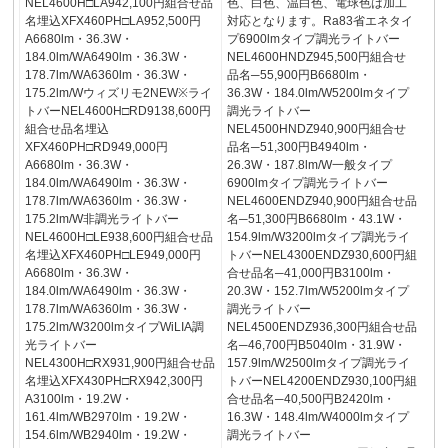
NEL4600H□LA942,100円組合せ品
色、白色、温白色、電球色は加工
名埋込XFX460PH□LA952,500円
対応となります。Ra83省エネタイ
A6680lm・36.3W・
プ6900lmタイプ調光ライトバー
184.0lm/WA6490lm・36.3W・
NEL4600HNDZ945,500円組合せ
178.7lm/WA6360lm・36.3W・
品名─55,900円B6680lm・
175.2lm/Wウィズリモ2NEW※ライ
36.3W・184.0lm/W5200lmタイプ
トバーNEL4600H□RD9138,600円
調光ライトバー
組合せ品名埋込
NEL4500HNDZ940,900円組合せ
XFX460PH□RD949,000円
品名─51,300円B4940lm・
A6680lm・36.3W・
26.3W・187.8lm/W一般タイプ
184.0lm/WA6490lm・36.3W・
6900lmタイプ調光ライトバー
178.7lm/WA6360lm・36.3W・
NEL4600ENDZ940,900円組合せ品
175.2lm/W非調光ライトバー
名─51,300円B6680lm・43.1W・
NEL4600H□LE938,600円組合せ品
154.9lm/W3200lmタイプ調光ライ
名埋込XFX460PH□LE949,000円
トバーNEL4300ENDZ930,600円組
A6680lm・36.3W・
合せ品名─41,000円B3100lm・
184.0lm/WA6490lm・36.3W・
20.3W・152.7lm/W5200lmタイプ
178.7lm/WA6360lm・36.3W・
調光ライトバー
175.2lm/W3200lmタイプWiLIA調
NEL4500ENDZ936,300円組合せ品
光ライトバー
名─46,700円B5040lm・31.9W・
NEL4300H□RX931,900円組合せ品
157.9lm/W2500lmタイプ調光ライ
名埋込XFX430PH□RX942,300円
トバーNEL4200ENDZ930,100円組
A3100lm・19.2W・
合せ品名─40,500円B2420lm・
161.4lm/WB2970lm・19.2W・
16.3W・148.4lm/W4000lmタイプ
154.6lm/WB2940lm・19.2W・
調光ライトバー