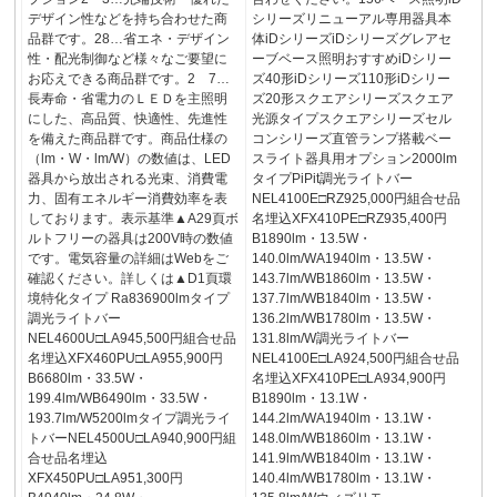
デザイン性などを持ち合わせた商
シリーズリニューアル専用器具本
品群です。28…省エネ・デザイン
体iDシリーズiDシリーズグレアセ
性・配光制御など様々なご要望に
ーブベース照明おすすめiDシリー
お応えできる商品群です。2 7…
ズ40形iDシリーズ110形iDシリー
長寿命・省電力のＬＥＤを主照明
ズ20形スクエアシリーズスクエア
にした、高品質、快適性、先進性
光源タイプスクエアシリーズセル
を備えた商品群です。商品仕様の
コンシリーズ直管ランプ搭載ベー
（lm・W・lm/W）の数値は、LED
スライト器具用オプション2000lm
器具から放出される光束、消費電
タイプPiPit調光ライトバー
力、固有エネルギー消費効率を表
NEL4100E□RZ925,000円組合せ品
しております。表示基準▲A29頁ボ
名埋込XFX410PE□RZ935,400円
ルトフリーの器具は200V時の数値
B1890lm・13.5W・
です。電気容量の詳細はWebをご
140.0lm/WA1940lm・13.5W・
確認ください。詳しくは▲D1頁環
143.7lm/WB1860lm・13.5W・
境特化タイプ Ra836900lmタイプ
137.7lm/WB1840lm・13.5W・
調光ライトバー
136.2lm/WB1780lm・13.5W・
NEL4600U□LA945,500円組合せ品
131.8lm/W調光ライトバー
名埋込XFX460PU□LA955,900円
NEL4100E□LA924,500円組合せ品
B6680lm・33.5W・
名埋込XFX410PE□LA934,900円
199.4lm/WB6490lm・33.5W・
B1890lm・13.1W・
193.7lm/W5200lmタイプ調光ライ
144.2lm/WA1940lm・13.1W・
トバーNEL4500U□LA940,900円組
148.0lm/WB1860lm・13.1W・
合せ品名埋込
141.9lm/WB1840lm・13.1W・
XFX450PU□LA951,300円
140.4lm/WB1780lm・13.1W・