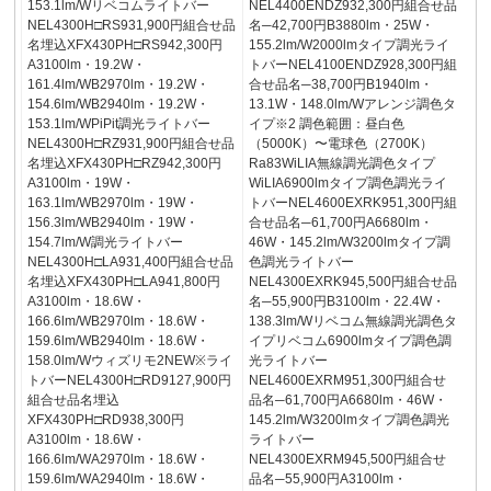
153.1lm/Wリベコムライトバー
NEL4400ENDZ932,300円組合せ品
NEL4300H□RS931,900円組合せ品
名─42,700円B3880lm・25W・
名埋込XFX430PH□RS942,300円
155.2lm/W2000lmタイプ調光ライ
A3100lm・19.2W・
トバーNEL4100ENDZ928,300円組
161.4lm/WB2970lm・19.2W・
合せ品名─38,700円B1940lm・
154.6lm/WB2940lm・19.2W・
13.1W・148.0lm/Wアレンジ調色タ
153.1lm/WPiPit調光ライトバー
イプ※2 調色範囲：昼白色
NEL4300H□RZ931,900円組合せ品
（5000K）〜電球色（2700K）
名埋込XFX430PH□RZ942,300円
Ra83WiLIA無線調光調色タイプ
A3100lm・19W・
WiLIA6900lmタイプ調色調光ライ
163.1lm/WB2970lm・19W・
トバーNEL4600EXRK951,300円組
156.3lm/WB2940lm・19W・
合せ品名─61,700円A6680lm・
154.7lm/W調光ライトバー
46W・145.2lm/W3200lmタイプ調
NEL4300H□LA931,400円組合せ品
色調光ライトバー
名埋込XFX430PH□LA941,800円
NEL4300EXRK945,500円組合せ品
A3100lm・18.6W・
名─55,900円B3100lm・22.4W・
166.6lm/WB2970lm・18.6W・
138.3lm/Wリベコム無線調光調色タ
159.6lm/WB2940lm・18.6W・
イプリベコム6900lmタイプ調色調
158.0lm/Wウィズリモ2NEW※ライ
光ライトバー
トバーNEL4300H□RD9127,900円
NEL4600EXRM951,300円組合せ
組合せ品名埋込
品名─61,700円A6680lm・46W・
XFX430PH□RD938,300円
145.2lm/W3200lmタイプ調色調光
A3100lm・18.6W・
ライトバー
166.6lm/WA2970lm・18.6W・
NEL4300EXRM945,500円組合せ
159.6lm/WA2940lm・18.6W・
品名─55,900円A3100lm・