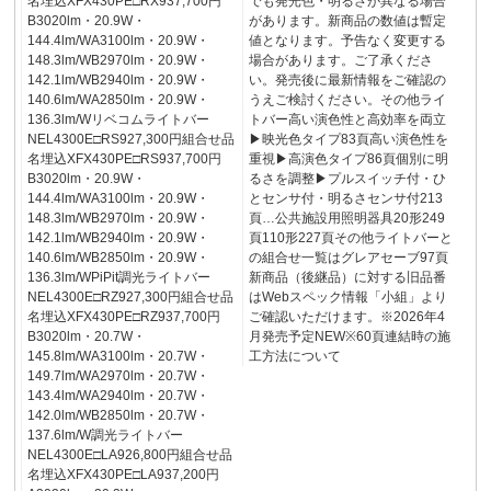
名埋込XFX430PE□RX937,700円
でも発光色・明るさが異なる場合
B3020lm・20.9W・
があります。新商品の数値は暫定
144.4lm/WA3100lm・20.9W・
値となります。予告なく変更する
148.3lm/WB2970lm・20.9W・
場合があります。ご了承くださ
142.1lm/WB2940lm・20.9W・
い。発売後に最新情報をご確認の
140.6lm/WA2850lm・20.9W・
うえご検討ください。その他ライ
136.3lm/Wリベコムライトバー
トバー高い演色性と高効率を両立
NEL4300E□RS927,300円組合せ品
▶映光色タイプ83頁高い演色性を
名埋込XFX430PE□RS937,700円
重視▶高演色タイプ86頁個別に明
B3020lm・20.9W・
るさを調整▶プルスイッチ付・ひ
144.4lm/WA3100lm・20.9W・
とセンサ付・明るさセンサ付213
148.3lm/WB2970lm・20.9W・
頁…公共施設用照明器具20形249
142.1lm/WB2940lm・20.9W・
頁110形227頁その他ライトバーと
140.6lm/WB2850lm・20.9W・
の組合せ一覧はグレアセーブ97頁
136.3lm/WPiPit調光ライトバー
新商品（後継品）に対する旧品番
NEL4300E□RZ927,300円組合せ品
はWebスペック情報「小組」より
名埋込XFX430PE□RZ937,700円
ご確認いただけます。※2026年4
B3020lm・20.7W・
月発売予定NEW※60頁連結時の施
145.8lm/WA3100lm・20.7W・
工方法について
149.7lm/WA2970lm・20.7W・
143.4lm/WA2940lm・20.7W・
142.0lm/WB2850lm・20.7W・
137.6lm/W調光ライトバー
NEL4300E□LA926,800円組合せ品
名埋込XFX430PE□LA937,200円