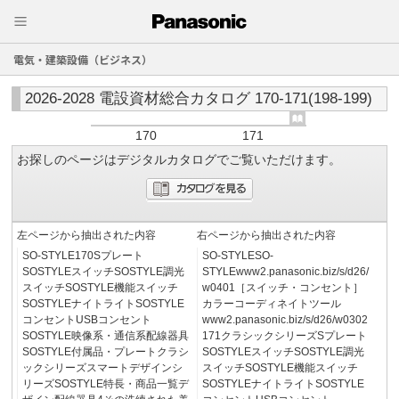
電気・建築設備（ビジネス）
2026-2028 電設資材総合カタログ 170-171(198-199)
170
171
お探しのページはデジタルカタログでご覧いただけます。
左ページから抽出された内容
右ページから抽出された内容
SO-STYLE170Sプレート
SO-STYLESO-
SOSTYLEスイッチSOSTYLE調光
STYLEwww2.panasonic.biz/s/d26/
スイッチSOSTYLE機能スイッチ
w0401［スイッチ・コンセント］
SOSTYLEナイトライトSOSTYLE
カラーコーディネイトツール
コンセントUSBコンセント
www2.panasonic.biz/s/d26/w0302
SOSTYLE映像系・通信系配線器具
171クラシックシリーズSプレート
SOSTYLE付属品・プレートクラシ
SOSTYLEスイッチSOSTYLE調光
ックシリーズスマートデザインシ
スイッチSOSTYLE機能スイッチ
リーズSOSTYLE特長・商品一覧デ
SOSTYLEナイトライトSOSTYLE