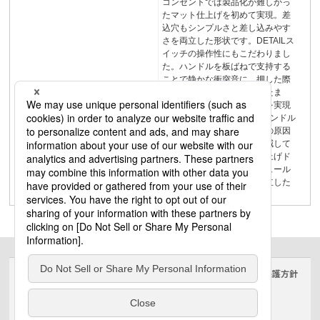
コンセントでは製品化が難しかっ
たマット仕上げを初めて実現。差
込穴もシンプルさと差し込みやす
さを両立した形状です。DETAILス
イッチの操作性にもこだわりまし
た。ハンドルを板ばねで支持する
ことで静かな衝突音に。押した際
の適度なクリック感は残したま
ま、ソフトな感触と静音性を実現
しています。INTERFACEハンドル
を板バネで支持し、操作音の原因
となる部品同士の衝突を軽減して
います標準仕上げマット仕上げド
ット形状の白色ランプモジュール
へのこだわりと操作性を両立した
調光つまみ
サイトのご利用にあたって
クッキーポリシー
個人情報保護方針
電気・建築設備（ビジネス）
© Panasonic Electric Works Co., Ltd.