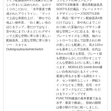
ザイン配線器具4その洗練された美
コンセントUSBコンセント
しい佇まいに込められた、ものづ
SOSTYLE映像系・通信系配線器具
くりのこだわり。「水平垂直で構
SOSTYLE付属品・プレートスマー
成されたアウトライン」「マット
トデザインシリーズSOSTYLE特
で上品な表面仕上げ」「静かで心
長・商品一覧デザイン配線器具4形
地よい操作音」「白く優しい光の
だけではなく、音や光にまでこだ
ほたるランプ」形だけではなく、
わり抜いた妥協のないデザイン多
音や光にまでいきとどいたデザイ
様な空間ニーズに応える、様々な
ンで上質な空間に寄り添う美しい
プレートサイズをご用意。他のコ
配線器具。上質な空間に寄り添う
ントローラと並んで設置された時
ソー・スタイル
の美しさにも配慮した、高さ120ｍ
OutletgrayblackwhiteSwitch
ｍを基本とした寸法体系。出代は
6.8ｍｍの薄さを実現。プレート部
を壁面から少しだけ浮かすことで
どんな壁面仕上げにも美しく納ま
ります。MODULE5.1mm6.8mm優
しい白色光のほたるスイッチや、
最適な明るさを選べる調光スイッ
チ、センサ操作ユニット・押釦ス
イッチなどをご用意。住宅・ホテ
ル・オフィスなどにご使用いただ
けるラインアップです。
FUNCTION建築の基本要素である
水平・垂直で構成し、部材の隙間
は最小限の寸法に統一しました。