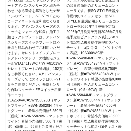
STYLE操作ユニットセレクトプレ
ス、ホテルの宴会場など放送設備
ートアドバンスシリーズと組み合
の音量調節用のボリュームコント
わせできる直線を基調としたデザ
ローラです。新SO-STYLE機器操
インのプレート。SO-STYLEとの
作用押釦スイッチセット新SO-
コーディネートも違和感なく収ま
STYLE音量調節用ボリュームコン
ります。アドバンスシリーズのス
トローラ2026年7月発売予定新
イッチをシャープな印象に施工手
2026年7月発売予定新2026年7月発
順セレクトプレートは、アドバン
売予定新ピクトグラム表記テキス
スシリーズスイッチプレート対応
ト表記埋込機器操作用押釦スイッ
器具と組み合わせてご利用いただ
チセット（a接点×3）（ピクトグラ
けます。セレクトスイッチプレー
ム表記）10A300VAC新
トアドバンスシリーズ機能モジュ
■SWNS54984MB（マットブラッ
ールWTA14118WなどWTA8101W●
ク）新■SWNS54984MH（マット
セレクトプレートの詳細は、152頁
グレー） 希望小売価格9,750円
をご参照ください。●アドバンスシ
〈税抜〉新■SWNS54984MW（マ
リーズかってにスイッチは88∼91
ットホワイト）希望小売価格9,000
頁をご参照ください。熱線センサ
円〈税抜〉埋込ボリュームコント
付自動スイッチ・EEスイッチ用操
ローラ（0.5∼60W）新
作ユニット
■SWNS5844MB（マットブラッ
15A250VAC■SWNS5820B（マッ
ク）新■SWNS5844MH（マットグ
トブラック）■SWNS5820H（マッ
レー） 希望小売価格24,650円
トグレー） 希望小売価格6,250円
〈税抜〉新■SWNS5844MW（マッ
〈税抜〉■SWNS5820W（マットホ
トホワイト）希望小売価格23,900
ワイト）希望小売価格5,500円〈税
円〈税抜〉埋込機器操作用押釦ス
抜〉●詳細は、99頁をご参照くださ
イッチセット(a接点×3)(テキスト表