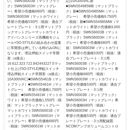
い。SWNS6003B（マットブラッ
記)10A300VAC新
ク）SWNS6003H（マットグレ
■SWNS54985MB（マットブラッ
ー）希望小売価格680円〈税抜〉
ク）新■SWNS54985MH（マット
SWNS6003W（マットホワイト）
グレー） 希望小売価格9,750円
希望小売価格530円〈税抜〉適合プ
〈税抜〉新■SWNS54985MW（マ
レートプレート・3コ用マットブラ
ットホワイト）希望小売価格9,000
ックマットグレーマットホワイト
円〈税抜〉SWNS6003B（マット
アドバンスシリーズ高機能モジュ
ブラック）SWNS6003H（マット
ール×SO-STYLEの組み合わせ提案
グレー）希望小売価格680円〈税
に常開形は押している時のみONに
抜〉SWNS6003W（マットホワイ
なります。埋込押釦スイッチ常開
ト）希望小売価格530円〈税抜〉適
形（a接点）
合プレートプレート・3コ用
16.612.323.722.842443227.5マッ
SWNS6003B（マットブラック）
ト仕上げSO-STYLE押釦スイッチ
SWNS6003H（マットグレー）希
埋込押釦スイッチ常開形（a接点）
望小売価格680円〈税抜〉
10A300VACJ■SWNS5461B（マッ
SWNS6003W（マットホワイト）
トブラック）■SWNS5461H（マッ
希望小売価格530円〈税抜〉適合プ
トグレー） 希望小売価格1,700円
レートプレート・3コ用
〈税抜〉■SWNS5461W（マットホ
SWNS6003B（マットブラック）
ワイト）希望小売価格1,550円〈税
SWNS6003H（マットグレー）希
抜〉マットブラックマットグレー
望小売価格680円〈税抜〉
マットホワイトSWNS6001B（マ
SWNS6003W（マットホワイト）
ットブラック）SWNS6001H（マ
希望小売価格530円〈税抜〉適合プ
ットグレー）希望小売価格680円
レートプレート・3コ用配線図
〈税抜〉SWNS6001W（マットホ
NCOMアンプボリュームコントロ