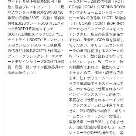
ワイト）希望小売価格530円〈税
ーラスピーカ2線式信号線〔HOT〕
抜〉適合プレートプレート・1コ用
COM線〔COM〕白SPRNNRCOM
埋込ワンタッチ取付枠SWNS3730
アンプボリュームコントローラス
希望小売価格360円〈税抜〉適合取
ピーカ3線式信号線〔HOT〕緊急線
付枠a182SプレートSOSTYLEスイ
〔R〕COM線〔COM〕白SPRNス
ッチSOSTYLE調光スイッチ
ピーカとのインピーダンスをマッ
SOSTYLE機能スイッチSOSTYLE
チングさせ、所定の音量を確保す
ナイトライトSOSTYLEコンセント
るため、R端子にCOM線を接続し
USBコンセントSOSTYLE映像系・
てください。ボリュームコントロ
通信系配線器具SOSTYLE付属品・
ーラの選択は使用するスピーカの
プレートクラシックシリーズスマ
W（ワット）数に合わせて行って
ートデザインシリーズSOSTYLE特
ください。また、W（ワット）数
長・商品一覧デザイン配線器具4寸
の範囲内であれば、複数のスピー
法表示単位：mm
カをまとめて、接続・調整もでき
ます。注）ボリュームコントロー
ラで音量調節できるスピーカは学
校、ホテルなどで使用されるハイ
インピーダンススピーカのみで、
家庭などで使用されるローインピ
ーダンススピーカには使用できま
せん。2線式配線の場合注）ボリュ
ームコントローラがOFFの場合、
緊急放送（一斉放送）はできませ
ん。3線式配線の場合ボリュームコ
ントローラがOFFの場合でも、緊