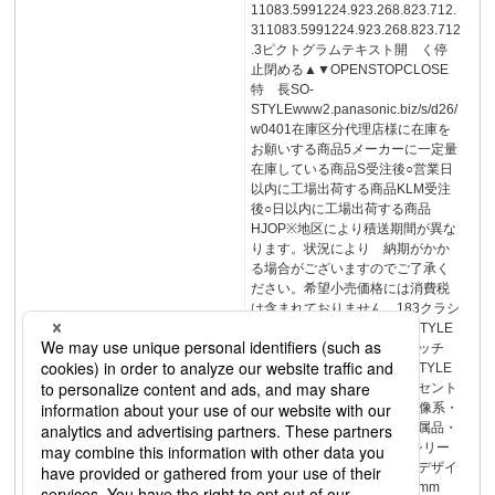
11083.5991224.923.268.823.712.
311083.5991224.923.268.823.712
.3ピクトグラムテキスト開 く停
止閉める▲▼OPENSTOPCLOSE
特 長SO-
STYLEwww2.panasonic.biz/s/d26/
w0401在庫区分代理店様に在庫を
お願いする商品5メーカーに一定量
在庫している商品S受注後○営業日
以内に工場出荷する商品KLM受注
後○日以内に工場出荷する商品
HJOP※地区により積送期間が異な
ります。状況により 納期がかか
る場合がございますのでご了承く
ださい。希望小売価格には消費税
は含まれておりません。183クラシ
ックシリーズSプレートSOSTYLE
スイッチSOSTYLE調光スイッチ
SOSTYLE機能スイッチSOSTYLE
ナイトライトSOSTYLEコンセント
USBコンセントSOSTYLE映像系・
通信系配線器具SOSTYLE付属品・
プレートスマートデザインシリー
ズSOSTYLE特長・商品一覧デザイ
ン配線器具4寸法表示単位：mm