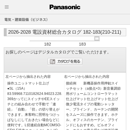
電気・建築設備（ビジネス）
2026-2028 電設資材総合カタログ 182-183(210-211)
182
183
お探しのページはデジタルカタログでご覧いただけます。
左ページから抽出された内容
右ページから抽出された内容
操作ユニットマット仕上げ
接続例 新機器操作用押釦スイ
●SL（15A）
ッチセット（a接点×3）新音量調節
83.59968.7110182624.94023.228.
用ボリュームコントローラマット
369かってにスイッチやEEスイッ
仕上げマット仕上げマット仕上げ
チとの組み合わせで手動で「連
微少電流タイプの電動シャッタ
続」「自動」「切」の切り替えが
ー、ブラインド、カーテンの開閉
できます。来客時に照明をつけっ
をスムーズに操作できます。ホテ
ぱなしにしておきたい場合などに
ル、オフィスのカーテン、ブライ
便利です。L切連続自動MCOMSO-
ンドにもおすすめ。ビルオフィ