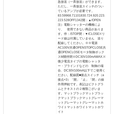
急放送（一斉放送）ができます。
ただし、一斉放送スイッチのつい
ているアンプが必要です。
83.59968.71101830.724.920.223.
223.528OFF1342開：▲/OPEN
注）電動シャッターの機種によ
り、 使用できない商品がありま
す。停：/STOP閉：▼/CLOSE※リ
ード線は付属していません 送り
配線してください。※※電源
AC100V共通OPENSTOPCLOSE共
通OPENCLOSEモータ制御ボック
スM開停閉※DC30V100mAMAX.※
微少電流タイプの電動シャッタ
ー・ブラインドなどの 制御の場
合、DC30V100mA以下でご使用く
ださい。配線図■接点スイッチ（a
接点×3）「開」「止」「閉」の操
作用押釦です。表記はピクトグラ
ムとテキストの２種類ございま
す。マットブラックマットブラッ
クマットブラックマットグレーマ
ットグレーマットグレーマットホ
ワイトマットホワイトマットホワ
イト