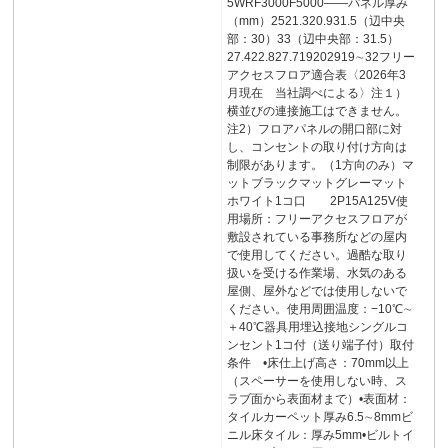
5WRF3000F5000――パネル厚み
（mm）2521.320.931.5（辺中央
部：30）33（辺中央部：31.5）
27.422.827.719202919∼32フリー
アクセスフロア適合表〈2026年3
月現在 当社調べによる〉注１）
横並びの連接施工はできません。
注2）フロアパネルの開口部に対
し、コンセントの取り付け方向は
制限があります。（1方向のみ）マ
ットブラックマットグレーマット
ホワイト1コ口 2P15A125V使
用場所：フリーアクセスフロアが
敷設されている事務所などの屋内
で使用してください。過酷な取り
扱いを受ける作業場、水気のある
屋側、屋外などでは使用しないで
ください。使用周囲温度：−10℃∼
＋40℃器具用埋込接地シングルコ
ンセント1コ付（送り端子付）取付
条件 •床仕上げ高さ：70mm以上
（スペーサーを使用しない時、ス
ラブ面から表面材まで）•表面材：
タイルカーペット厚み6.5∼8mmビ
ニル床タイル：厚み5mm•ビルトイ