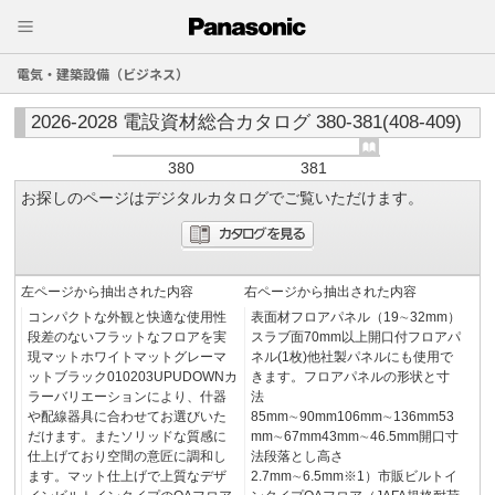
電気・建築設備（ビジネス）
2026-2028 電設資材総合カタログ 380-381(408-409)
380
381
お探しのページはデジタルカタログでご覧いただけます。
左ページから抽出された内容
右ページから抽出された内容
コンパクトな外観と快適な使用性
表面材フロアパネル（19∼32mm）
段差のないフラットなフロアを実
スラブ面70mm以上開口付フロアパ
現マットホワイトマットグレーマ
ネル(1枚)他社製パネルにも使用で
ットブラック010203UPUDOWNカ
きます。フロアパネルの形状と寸
ラーバリエーションにより、什器
法
や配線器具に合わせてお選びいた
85mm∼90mm106mm∼136mm53
だけます。またソリッドな質感に
mm∼67mm43mm∼46.5mm開口寸
仕上げており空間の意匠に調和し
法段落とし高さ
ます。マット仕上げで上質なデザ
2.7mm∼6.5mm※1）市販ビルトイ