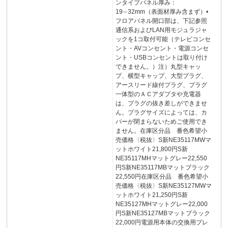
ンタイプパネル厚み：
19∼32mm（表面材厚み含まず）•
フロアパネル開口部は、下記参照
通信系およびLAN用モジュラジャ
ックを1コ取付可能（テレビコンセ
ント・AVコンセント・電源コンセ
ント・USBコンセントは取り付け
できません。）注）丸型キャッ
プ、横型キャップ、大型プラグ、
アースリード線付プラグ、プラグ
一体型のＡＣアダプタや充電器
は、プラグの抜き差しができませ
ん。プラグサイズによっては、カ
バーが閉まらないためご使用でき
ません。在庫区分品 番色希望小
売価格〈税抜〉S新NE35117MWマ
ットホワイト21,800円S新
NE35117MHマットグレー22,550
円S新NE35117MBマットブラック
22,550円在庫区分品 番色希望小
売価格〈税抜〉S新NE35127MWマ
ットホワイト21,250円S新
NE35127MHマットグレー22,000
円S新NE35127MBマットブラック
22,000円電源用本体の交換用プレ