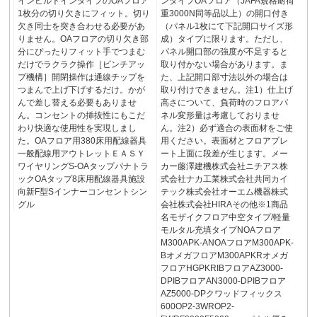
インビルトインタイプのOAフロア
ンタイプOAフロア（JAFA規格耐荷
1枚分の切り欠きにフィット。切り
重3000N同等品以上）の開口付き
欠き同士を突き合わせる必要があ
（パネル1枚にて下記開口サイズ形
りません。OAフロアの切り欠き部
成）タイプに限ります。ただし、
分にぴったりフィット手でつまむ
パネル開口部の強度が不足すると
だけでラクラク操作［ピンチアッ
取り付かない場合があります。ま
プ機構］開閉操作は通線チップを
た、上記開口部寸法以外の場合は
つまんで上げ下げするだけ。かが
取り付けできません。注1）仕上げ
んで差し替える必要もありませ
高さについて、負荷時のフロアパ
ん。コンセントの挿抜性にもこだ
ネル変形量は考慮しておりませ
わり快適な使用性を実現しまし
ん。注2）必ず適合の表面材をご使
た。OAフロア用380床用配線器具
用ください。表面材とフロアプレ
一般配線用アウトレットＥＡＳＹ
ート上面に段差が生じます。メー
ワイヤリングS-OAタップパナトラ
カー藤澤建機株式会社ニチアス株
ックOAタップ8床用配線器具施設
式会社ナカ工業株式会社共同カイ
向新F型Sインナーコンセントシン
テック株式会社オーエム機器株式
グル
会社株式会社HIRAその他※1商品
名モザイクフロア中空タイプ/軽量
モルタル充填タイプNOAフロア
M300APK-ANOAフロアM300APK-
BオメガフロアM300APKRオメガ
フロアHGPKRIBフロアAZ3000-
DPIBフロアAN3000-DPIBフロア
AZ5000-DPクワッドフィックス
600OP2-3WROP2-