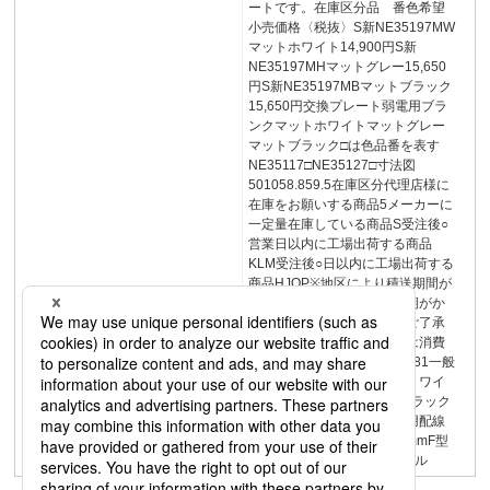
ートです。在庫区分品 番色希望
小売価格〈税抜〉S新NE35197MW
マットホワイト14,900円S新
NE35197MHマットグレー15,650
円S新NE35197MBマットブラック
15,650円交換プレート弱電用ブラ
ンクマットホワイトマットグレー
マットブラック□は色品番を表す
NE35117□NE35127□寸法図
501058.859.5在庫区分代理店様に
在庫をお願いする商品5メーカーに
一定量在庫している商品S受注後○
営業日以内に工場出荷する商品
KLM受注後○日以内に工場出荷する
商品HJOP※地区により積送期間が
異なります。状況により納期がか
かる場合がございますのでご了承
ください。希望小売価格には消費
税は含まれておりません。381一般
配線用アウトレットＥＡＳＹワイ
ヤリングS-OAタップパナトラック
床用配線器具OAタップ8床用配線
器具施設向寸法表示単位：mmF型
Sインナーコンセントシングル