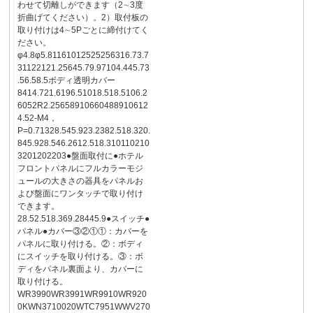
わせて切離しができます（2∼3度
折曲げてください）。2）取付板の
取り付けは4∼5Pごとに締付けてく
ださい。
φ4.8φ5.81161012525256316.73.7
31122121.25645.79.97104.445.73
.56.58.5ボディ透明カバー
8414.721.6196.51018.518.5106.2
6052R2.25658910660488910612
4.52-M4，
P=0.71328.545.923.2382.518.320.
845.928.546.2612.518.310110210
3201202203●盤面取付に●ホテル
フロントパネルにフルカラーモジ
ュールの大きさの器具をパネルお
よび盤面にワンタッチで取り付け
できます。
28.52.518.369.28445.9●スイッチ●
パネル●カバー③②①①：カバーを
パネルに取り付ける。②：ボディ
にスイッチを取り付ける。③：ボ
ディをパネル裏面より、カバーに
取り付ける。
WR3990WR3991WR9910WR920
0KWN3710020WTC7951WWV270