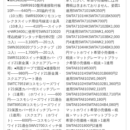
●WR3400用───230円
承ください。希望小売価格には消
─────SWR9910盤用連接取付板
費税は含まれておりません。姿図1
10P───640円──JIS協約寸法
連用5WTA7101WK350円
（10コ用）SWR9200Kリモコンセ
SWTA7101HKSWTA7101BK500円
レクタスイッチ用信号線送り金具
2連用5WTA7102WK700円
（10本入）───410円──スイッチ
SWTA7102HKSWTA7102BK1,000
やWR3400に使用可5WN3710020
円3連用SWTA7103WK1,400円
埋込絶縁ワンタッチ取付枠2型（20
SWTA7103HKSWTA7103BK2,000
コ入）───3,100円──20コ入
円4連用SWTA7104WK2,100円
SWN3020020ブランクチップ（20
SWTA7104HKSWTA7104BK3,000
コ入）───1,700円──20コ入
円マットホワイト希望小売価格＜
SWRS1100スイッチ保護カバ−（ワ
税抜＞マットグレーマットブラッ
イド21新金属・スクエアプレート
ク希望小売価格＜税抜＞1連用
用）●両面テープで固定●連接取付
SWTA8101W530円
可───980円──ワイド21新金属・
SWTA8101HSWTA8101B680円2
スクエアプレート適合
連用SWTA8102W1,060円
SWTC7951Wコスモシリーズワイ
SWTA8102HSWTA8102B1,360円3
ド21保護カバー付スイッチプレー
連用SWTA8103W2,110円
ト（1連用）（ホワイト）───600
SWTA8103HSWTA8103B2,710円4
円──コスモシリーズワイド21適合
連用SWTA8104W3,180円
SWT8951Wコスモシリーズワイド
SWTA8104HSWTA8104B4,080円
21保護カバー付スイッチプレート
マットホワイト希望小売価格＜税
（1連用）（スクエア）（ホワイ
抜＞マットグレーマットブラック
ト）───600円──コスモシリーズ
希望小売価格＜税抜＞1連用
ワイド21適合SWV2700スイッチ保
SWTA6201800円2連用