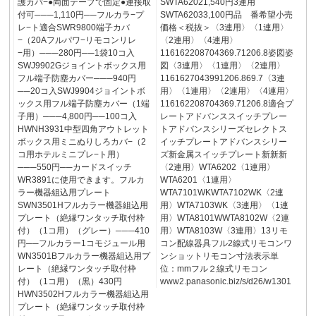
護カバ−●両面テープで固定●連接取
SWTA62021,540円3連用
付可───1,110円──フルカラ−プ
SWTA62033,100円品 番希望小売
レ−ト適合SWR9800端子カバ
価格＜税抜＞〈3連用〉〈1連用〉
−（20Aフルパワ−リモコンリレ
〈2連用〉〈4連用〉
−用）───280円──1袋10コ入
116162208704369.71206.8姿図姿
SWJ9902Gジョイントボックス用
図〈3連用〉〈1連用〉〈2連用〉
フル端子防塵カバー───940円
1161627043991206.869.7〈3連
──20コ入SWJ9904ジョイントボ
用〉〈1連用〉〈2連用〉〈4連用〉
ックス用フル端子防塵カバー（1端
116162208704369.71206.8適合プ
子用）───4,800円──100コ入
レートアドバンススイッチプレー
HWNH3931中型四角アウトレット
トアドバンスシリーズセレクトス
ボックス用ミニぬりしろカバ−（2
イッチプレートアドバンスシリー
コ用ホテルミニプレ−ト用）
ズ新金属スイッチプレート新新新
───550円──カードスイッチ
〈2連用〉WTA6202〈1連用〉
WR3891に使用できます。フルカ
WTA6201〈1連用〉
ラー機器組込用プレート
WTA7101WKWTA7102WK〈2連
SWN3501Hフルカラー機器組込用
用〉WTA7103WK〈3連用〉〈1連
プレート（絶縁ワンタッチ取付枠
用〉WTA8101WWTA8102W〈2連
付）（1コ用）（グレー）───410
用〉WTA8103W〈3連用〉13リモ
円──フルカラー1コモジュール用
コン配線器具フル2線式リモコンワ
WN3501Bフルカラー機器組込用プ
ンショットリモコン寸法表示単
レート（絶縁ワンタッチ取付枠
位：mmフル２線式リモコン
付）（1コ用）（黒）430円
www2.panasonic.biz/s/d26/w1301
HWN3502Hフルカラー機器組込用
プレート（絶縁ワンタッチ取付枠