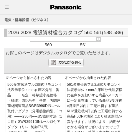
電気・建築設備（ビジネス）
2026-2028 電設資材総合カタログ 560-561(588-589)
560
561
お探しのページはデジタルカタログでご覧いただけます。
左ページから抽出された内容
右ページから抽出された内容
560多重伝送フル2線式リモコン寸
561多重伝送フル2線式リモコン寸
法表示単位：mm在庫区分品 番
法表示単位：mm在庫区分代理店様
品 名定 格希望小売価格
に在庫をお願いする商品5メーカー
〈税抜〉図記号型 番備 考関連
に一定量在庫している商品S受注後
商材関連商品SWR3990DINレ−ル
○営業日以内に工場出荷する商品
取付アダプタ（分電盤協約型、1コ
KLM受注後○日以内に工場出荷する
用）───230円──JIS協約寸法（1
商品HJOP※地区により積送期間が
コ用）SWR3991DINレ−ル取付ア
異なります。状況により 納期が
ダプタ（リレ−制御T/U用）
かかる場合がございますのでご了