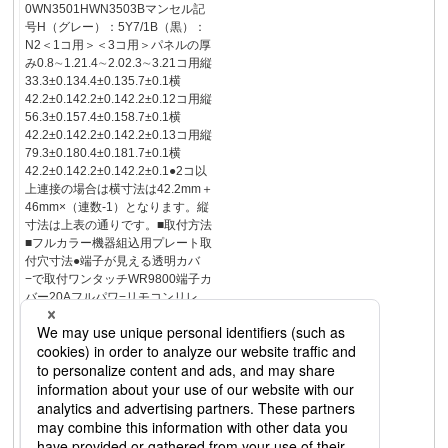
0WN3501HWN3503Bマンセル記
号H（グレー）：5Y7/1B（黒）：
N2＜1コ用＞＜3コ用＞パネルの厚
み0.8∼1.21.4∼2.02.3∼3.21コ用縦
33.3±0.134.4±0.135.7±0.1横
42.2±0.142.2±0.142.2±0.12コ用縦
56.3±0.157.4±0.158.7±0.1横
42.2±0.142.2±0.142.2±0.13コ用縦
79.3±0.180.4±0.181.7±0.1横
42.2±0.142.2±0.142.2±0.1●2コ以
上連接の場合は横寸法は42.2mm＋
46mm×（連数-1）となります。縦
寸法は上表の通りです。■取付方法
■フルカラー機器組込用プレート取
付穴寸法●端子が見える透明カバ
−で取付ワンタッチWR9800端子カ
バー20Aフルパワ−リモコンリレ
−WR9800使用しないフル端子部に
はめこむ防塵カバー天井用･T/U付
6AリレーユニットWJ9902G天井
用･T/U付6Aリレーユニット
WJ9904防塵カバー接地極VVF2心
ケーブル（φ1.6、φ2）
WJ9904WRS110013リモコン配線
器具フル2線式リモコンワンショッ