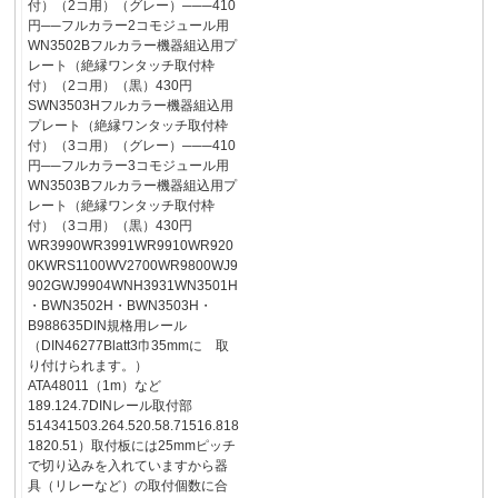
付）（2コ用）（グレー）───410
円──フルカラー2コモジュール用
WN3502Bフルカラー機器組込用プ
レート（絶縁ワンタッチ取付枠
付）（2コ用）（黒）430円
SWN3503Hフルカラー機器組込用
プレート（絶縁ワンタッチ取付枠
付）（3コ用）（グレー）───410
円──フルカラー3コモジュール用
WN3503Bフルカラー機器組込用プ
レート（絶縁ワンタッチ取付枠
付）（3コ用）（黒）430円
WR3990WR3991WR9910WR920
0KWRS1100WV2700WR9800WJ9
902GWJ9904WNH3931WN3501H
・BWN3502H・BWN3503H・
B988635DIN規格用レール
（DIN46277Blatt3巾35mmに 取
り付けられます。）
ATA48011（1m）など
189.124.7DINレール取付部
514341503.264.520.58.71516.818
1820.51）取付板には25mmピッチ
で切り込みを入れていますから器
具（リレーなど）の取付個数に合